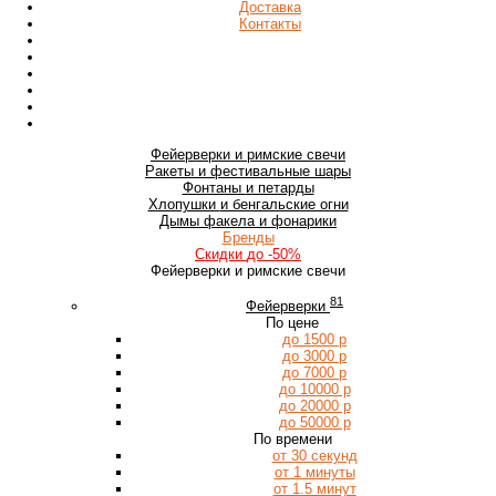
Доставка
Контакты
Фейерверки
и римские свечи
Ракеты
и фестивальные шары
Фонтаны
и петарды
Хлопушки
и бенгальские огни
Дымы
факела и фонарики
Бренды
Скидки
до -50%
Фейерверки и римские свечи
81
Фейерверки
По цене
до 1500 р
до 3000 р
до 7000 р
до 10000 р
до 20000 р
до 50000 р
По времени
от 30 секунд
от 1 минуты
от 1.5 минут