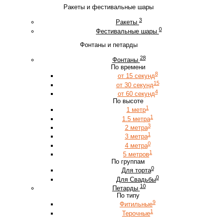
Ракеты и фестивальные шары
3
Ракеты
0
Фестивальные шары
Фонтаны и петарды
28
Фонтаны
По времени
8
от 15 секунд
15
от 30 секунд
4
от 60 секунд
По высоте
1
1 метр
1
1.5 метра
3
2 метра
1
3 метра
0
4 метра
1
5 метров
По группам
0
Для торта
0
Для Свадьбы
10
Петарды
По типу
9
Фитильные
1
Терочные