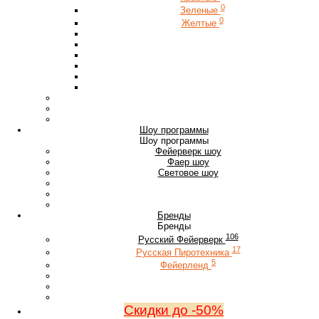
0
Зеленые
0
Желтые
Шоу программы
Шоу программы
Фейерверк шоу
Фаер шоу
Световое шоу
Бренды
Бренды
106
Русский Фейерверк
17
Русская Пиротехника
5
Фейерленд
Скидки до -50%