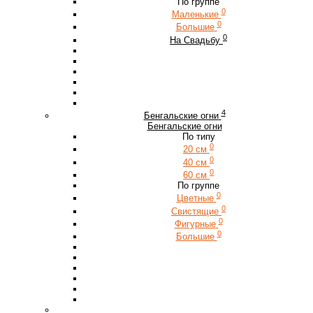
По группе
0
Маленькие
0
Большие
0
На Свадьбу
4
Бенгальские огни
Бенгальские огни
По типу
0
20 см
0
40 см
0
60 см
По группе
0
Цветные
0
Свистящие
0
Фигурные
0
Большие