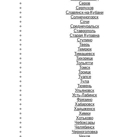
Серов
Серпухов
Славянск-на-Кубани
Солнечногорск
Сочи
Среднеуральск
Ставрополь
Старая Купавна
Ступино
Т
Тверь
Темрюк
Тимашевск
Тихорецк
Тольятти
Томск
Троицк
Туапсе
Тула
Тюмень
У
Ульяновск
Усть-Лабинск
Ф
Фрязино
Х
Хабаровск
Хадыженск
Химки
Хотьково
Ч
Чебоксары
Челябинск
Черноголовка
Чехов