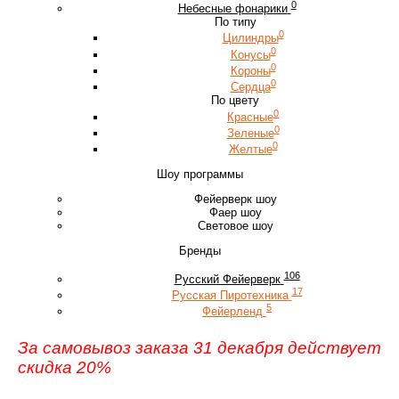
0
Небесные фонарики
По типу
0
Цилиндры
0
Конусы
0
Короны
0
Сердца
По цвету
0
Красные
0
Зеленые
0
Желтые
Шоу программы
Фейерверк шоу
Фаер шоу
Световое шоу
Бренды
106
Русский Фейерверк
17
Русская Пиротехника
5
Фейерленд
За самовывоз заказа 31 декабря действует
скидка 20%