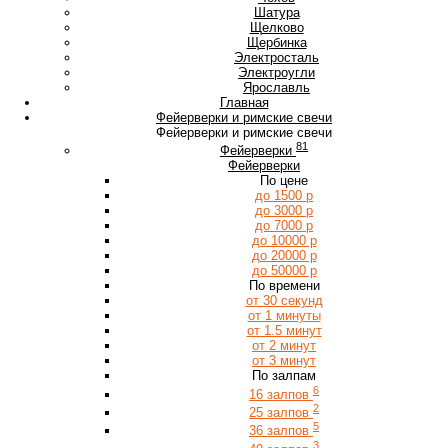
Ш
Шатура
Щ
Щелково
Щербинка
Э
Электросталь
Электроугли
Я
Ярославль
Главная
Фейерверки и римские свечи
Фейерверки и римские свечи
81
Фейерверки
Фейерверки
По цене
до 1500 р
до 3000 р
до 7000 р
до 10000 р
до 20000 р
до 50000 р
По времени
от 30 секунд
от 1 минуты
от 1.5 минут
от 2 минут
от 3 минут
По залпам
6
16 залпов
2
25 залпов
5
36 залпов
3