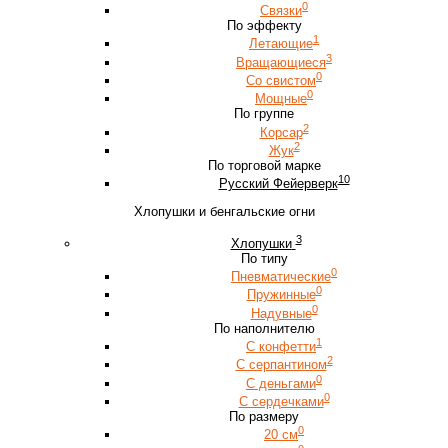
0
Связки
По эффекту
1
Летающие
3
Вращающиеся
0
Со свистом
0
Мощные
По группе
2
Корсар
2
Жук
По торговой марке
10
Русский Фейерверк
Хлопушки и бенгальские огни
3
Хлопушки
По типу
0
Пневматические
0
Пружинные
0
Надувные
По наполнителю
1
С конфетти
2
С серпантином
0
С деньгами
0
С сердечками
По размеру
0
20 см