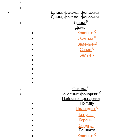
Дымы, факела, фонарики
Дымы, факела, фонарики
0
Дымы
Дымы
0
Красные
0
Желтые
0
Зеленые
0
Синие
0
Белые
0
Факела
0
Небесные фонарики
Небесные фонарики
По типу
0
Цилиндры
0
Конусы
0
Короны
0
Сердца
По цвету
0
Красные