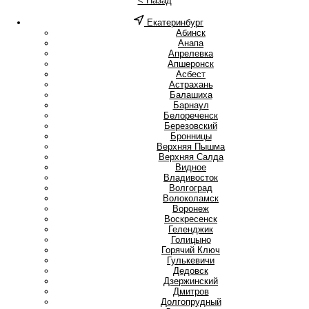
< Назад
Екатеринбург
А
Абинск
Анапа
Апрелевка
Апшеронск
Асбест
Астрахань
Б
Балашиха
Барнаул
Белореченск
Березовский
Бронницы
В
Верхняя Пышма
Верхняя Салда
Видное
Владивосток
Волгоград
Волоколамск
Воронеж
Воскресенск
Г
Геленджик
Голицыно
Горячий Ключ
Гулькевичи
Д
Дедовск
Дзержинский
Дмитров
Долгопрудный