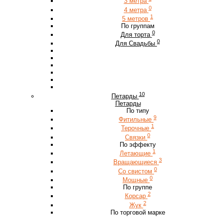
3 метра
0
4 метра
1
5 метров
По группам
0
Для торта
0
Для Свадьбы
10
Петарды
Петарды
По типу
9
Фитильные
1
Терочные
0
Связки
По эффекту
1
Летающие
3
Вращающиеся
0
Со свистом
0
Мощные
По группе
2
Корсар
2
Жук
По торговой марке