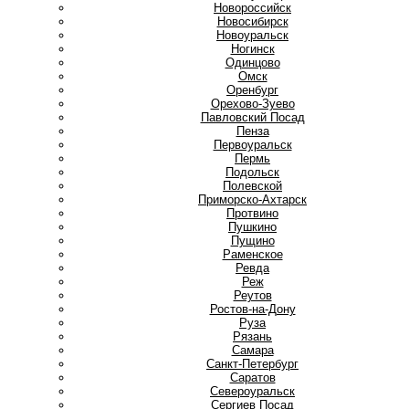
Новороссийск
Новосибирск
Новоуральск
Ногинск
О
Одинцово
Омск
Оренбург
Орехово-Зуево
П
Павловский Посад
Пенза
Первоуральск
Пермь
Подольск
Полевской
Приморско-Ахтарск
Протвино
Пушкино
Пущино
Р
Раменское
Ревда
Реж
Реутов
Ростов-на-Дону
Руза
Рязань
С
Самара
Санкт-Петербург
Саратов
Североуральск
Сергиев Посад