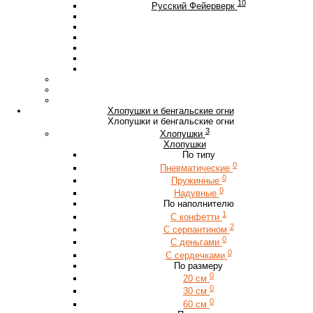
10
Русский Фейерверк
Хлопушки и бенгальские огни
Хлопушки и бенгальские огни
3
Хлопушки
Хлопушки
По типу
0
Пневматические
0
Пружинные
0
Надувные
По наполнителю
1
С конфетти
2
С серпантином
0
С деньгами
0
С сердечками
По размеру
0
20 см
0
30 см
0
60 см