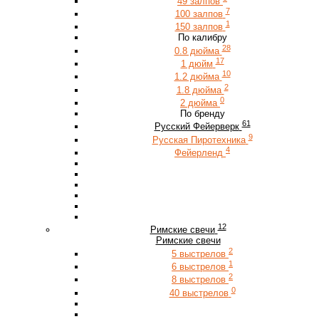
49 залпов
7
100 залпов
1
150 залпов
По калибру
28
0.8 дюйма
17
1 дюйм
10
1.2 дюйма
2
1.8 дюйма
0
2 дюйма
По бренду
61
Русский Фейерверк
9
Русская Пиротехника
4
Фейерленд
12
Римские свечи
Римские свечи
2
5 выстрелов
1
6 выстрелов
2
8 выстрелов
0
40 выстрелов