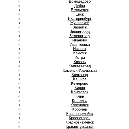
Домодедово
Дубна
Е
Егорьевск
Ейск
Екатеринбург
Ж
Жуковский
З
Зарайск
Звенигород
Зеленоград
И
Иваново
Ивантеевка
Ижевск
Иркутск
Истра
К
Казань
Калининград
Каменск-Уральский
Качканар
Кашира
Кемерово
Киров
Климовск
Клин
Коломна
Кореновск
Королев
Красноармейск
Красногорск
Краснознаменск
Краснотурьинск