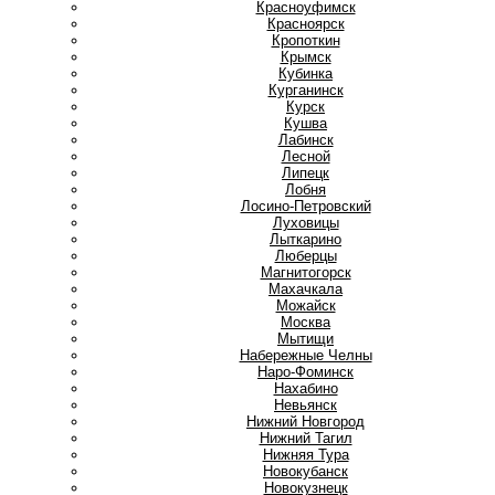
Красноуфимск
Красноярск
Кропоткин
Крымск
Кубинка
Курганинск
Курск
Кушва
Л
Лабинск
Лесной
Липецк
Лобня
Лосино-Петровский
Луховицы
Лыткарино
Люберцы
М
Магнитогорск
Махачкала
Можайск
Москва
Мытищи
Н
Набережные Челны
Наро-Фоминск
Нахабино
Невьянск
Нижний Новгород
Нижний Тагил
Нижняя Тура
Новокубанск
Новокузнецк