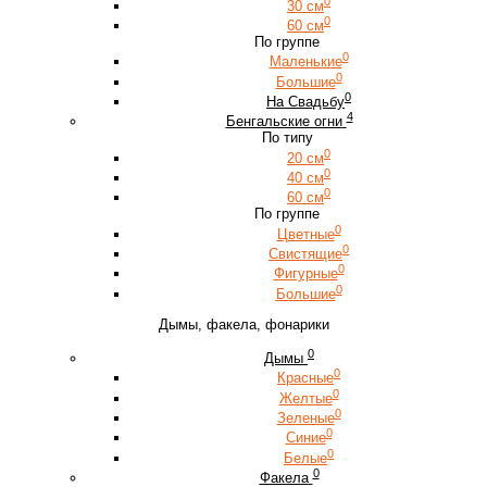
0
30 см
0
60 см
По группе
0
Маленькие
0
Большие
0
На Свадьбу
4
Бенгальские огни
По типу
0
20 см
0
40 см
0
60 см
По группе
0
Цветные
0
Свистящие
0
Фигурные
0
Большие
Дымы, факела, фонарики
0
Дымы
0
Красные
0
Желтые
0
Зеленые
0
Синие
0
Белые
0
Факела