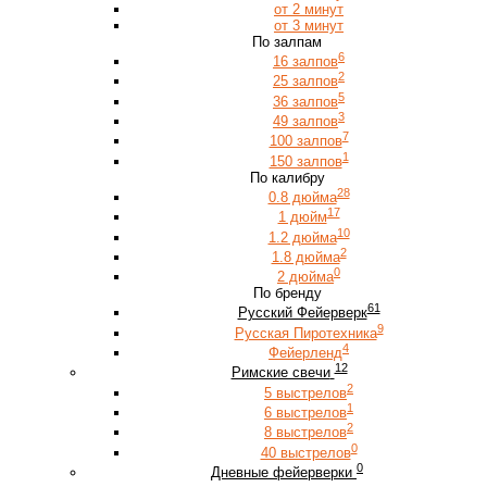
от 2 минут
от 3 минут
По залпам
6
16 залпов
2
25 залпов
5
36 залпов
3
49 залпов
7
100 залпов
1
150 залпов
По калибру
28
0.8 дюйма
17
1 дюйм
10
1.2 дюйма
2
1.8 дюйма
0
2 дюйма
По бренду
61
Русский Фейерверк
9
Русская Пиротехника
4
Фейерленд
12
Римские свечи
2
5 выстрелов
1
6 выстрелов
2
8 выстрелов
0
40 выстрелов
0
Дневные фейерверки