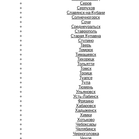
Серов
Серпухов
Славянск-на-Кубани
Солнечногорск
Сочи
Среднеуральск
Ставрополь
Старая Купавна
Ступино
Т
Тверь
Темрюк
Тимашевск
Тихорецк
Тольятти
Томск
Троицк
Туапсе
Тула
Тюмень
У
Ульяновск
Усть-Лабинск
Ф
Фрязино
Х
Хабаровск
Хадыженск
Химки
Хотьково
Ч
Чебоксары
Челябинск
Черноголовка
Чехов