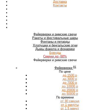
Доставка
Контакты
Фейерверки
и римские свечи
Ракеты
и фестивальные шары
Фонтаны
и петарды
Хлопушки
и бенгальские огни
Дымы
факела и фонарики
Бренды
Скидки
до -50%
Фейерверки и римские свечи
81
Фейерверки
По цене
до 1500 р
до 3000 р
до 7000 р
до 10000 р
до 20000 р
до 50000 р
По времени
от 30 секунд
от 1 минуты
от 1.5 минут