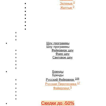
0
Зеленые
0
Желтые
Шоу программы
Шоу программы
Фейерверк шоу
Фаер шоу
Световое шоу
Бренды
Бренды
106
Русский Фейерверк
17
Русская Пиротехника
5
Фейерленд
Скидки до -50%