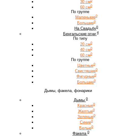
0
30 см
0
60 см
По группе
0
Маленькие
0
Большие
0
На Свадьбу
4
Бенгальские огни
По типу
0
20 см
0
40 см
0
60 см
По группе
0
Цветные
0
Свистящие
0
Фигурные
0
Большие
Дымы, факела, фонарики
0
Дымы
0
Красные
0
Желтые
0
Зеленые
0
Синие
0
Белые
0
Факела