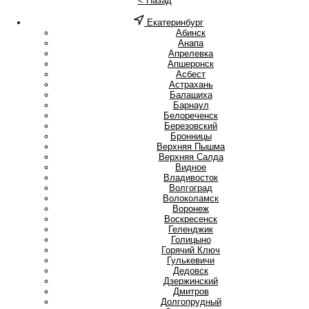
< Назад
Екатеринбург
А
Абинск
Анапа
Апрелевка
Апшеронск
Асбест
Астрахань
Б
Балашиха
Барнаул
Белореченск
Березовский
Бронницы
В
Верхняя Пышма
Верхняя Салда
Видное
Владивосток
Волгоград
Волоколамск
Воронеж
Воскресенск
Г
Геленджик
Голицыно
Горячий Ключ
Гулькевичи
Д
Дедовск
Дзержинский
Дмитров
Долгопрудный