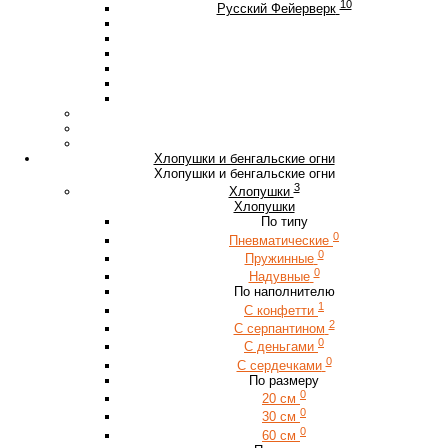
10
Русский Фейерверк
Хлопушки и бенгальские огни
Хлопушки и бенгальские огни
3
Хлопушки
Хлопушки
По типу
0
Пневматические
0
Пружинные
0
Надувные
По наполнителю
1
С конфетти
2
С серпантином
0
С деньгами
0
С сердечками
По размеру
0
20 см
0
30 см
0
60 см