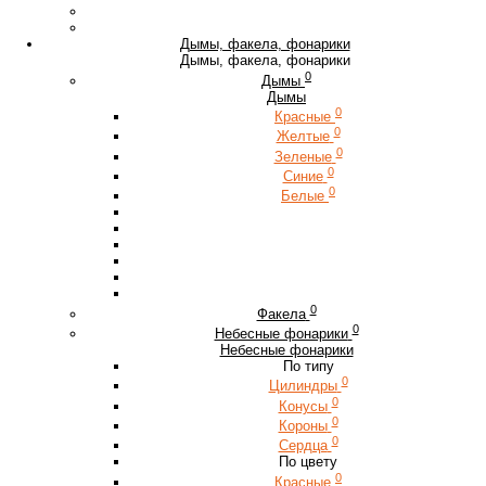
Дымы, факела, фонарики
Дымы, факела, фонарики
0
Дымы
Дымы
0
Красные
0
Желтые
0
Зеленые
0
Синие
0
Белые
0
Факела
0
Небесные фонарики
Небесные фонарики
По типу
0
Цилиндры
0
Конусы
0
Короны
0
Сердца
По цвету
0
Красные