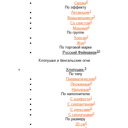
0
Связки
По эффекту
1
Летающие
3
Вращающиеся
0
Со свистом
0
Мощные
По группе
2
Корсар
2
Жук
По торговой марке
10
Русский Фейерверк
Хлопушки и бенгальские огни
3
Хлопушки
По типу
0
Пневматические
0
Пружинные
0
Надувные
По наполнителю
1
С конфетти
2
С серпантином
0
С деньгами
0
С сердечками
По размеру
0
20 см