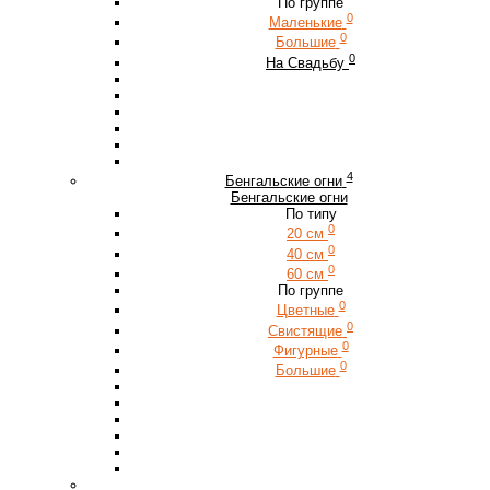
По группе
0
Маленькие
0
Большие
0
На Свадьбу
4
Бенгальские огни
Бенгальские огни
По типу
0
20 см
0
40 см
0
60 см
По группе
0
Цветные
0
Свистящие
0
Фигурные
0
Большие