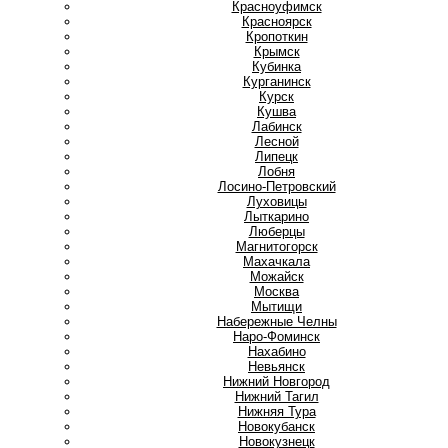
Красноуфимск
Красноярск
Кропоткин
Крымск
Кубинка
Курганинск
Курск
Кушва
Л
Лабинск
Лесной
Липецк
Лобня
Лосино-Петровский
Луховицы
Лыткарино
Люберцы
М
Магнитогорск
Махачкала
Можайск
Москва
Мытищи
Н
Набережные Челны
Наро-Фоминск
Нахабино
Невьянск
Нижний Новгород
Нижний Тагил
Нижняя Тура
Новокубанск
Новокузнецк