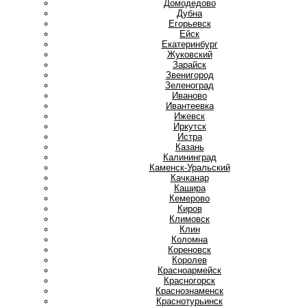
Домодедово
Дубна
Е
Егорьевск
Ейск
Екатеринбург
Ж
Жуковский
З
Зарайск
Звенигород
Зеленоград
И
Иваново
Ивантеевка
Ижевск
Иркутск
Истра
К
Казань
Калининград
Каменск-Уральский
Качканар
Кашира
Кемерово
Киров
Климовск
Клин
Коломна
Кореновск
Королев
Красноармейск
Красногорск
Краснознаменск
Краснотурьинск