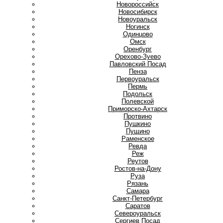
Новороссийск
Новосибирск
Новоуральск
Ногинск
О
Одинцово
Омск
Оренбург
Орехово-Зуево
П
Павловский Посад
Пенза
Первоуральск
Пермь
Подольск
Полевской
Приморско-Ахтарск
Протвино
Пушкино
Пущино
Р
Раменское
Ревда
Реж
Реутов
Ростов-на-Дону
Руза
Рязань
С
Самара
Санкт-Петербург
Саратов
Североуральск
Сергиев Посад