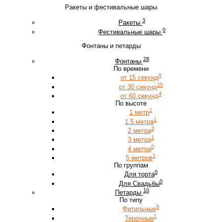
Ракеты и фестивальные шары
3
Ракеты
0
Фестивальные шары
Фонтаны и петарды
28
Фонтаны
По времени
8
от 15 секунд
15
от 30 секунд
4
от 60 секунд
По высоте
1
1 метр
1
1.5 метра
3
2 метра
1
3 метра
0
4 метра
1
5 метров
По группам
0
Для торта
0
Для Свадьбы
10
Петарды
По типу
9
Фитильные
1
Терочные