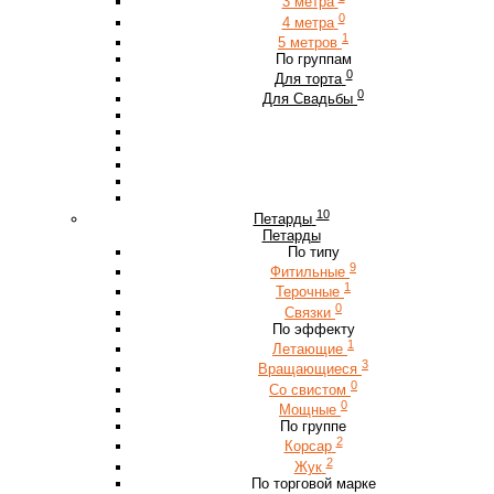
3 метра
0
4 метра
1
5 метров
По группам
0
Для торта
0
Для Свадьбы
10
Петарды
Петарды
По типу
9
Фитильные
1
Терочные
0
Связки
По эффекту
1
Летающие
3
Вращающиеся
0
Со свистом
0
Мощные
По группе
2
Корсар
2
Жук
По торговой марке