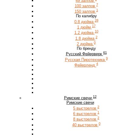
49 залпов
7
100 залпов
1
150 залпов
По калибру
28
0.8 дюйма
17
1 дюйм
10
1.2 дюйма
2
1.8 дюйма
0
2 дюйма
По бренду
61
Русский Фейерверк
9
Русская Пиротехника
4
Фейерленд
12
Римские свечи
Римские свечи
2
5 выстрелов
1
6 выстрелов
2
8 выстрелов
0
40 выстрелов