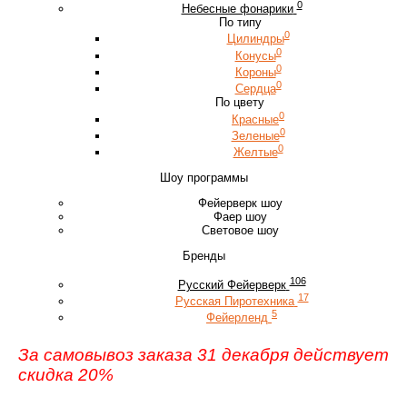
0
Небесные фонарики
По типу
0
Цилиндры
0
Конусы
0
Короны
0
Сердца
По цвету
0
Красные
0
Зеленые
0
Желтые
Шоу программы
Фейерверк шоу
Фаер шоу
Световое шоу
Бренды
106
Русский Фейерверк
17
Русская Пиротехника
5
Фейерленд
За самовывоз заказа 31 декабря действует
скидка 20%