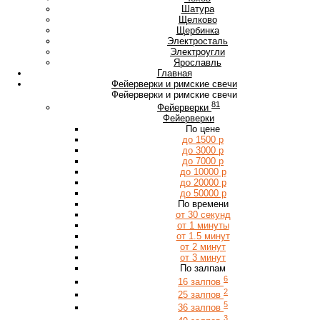
Ш
Шатура
Щ
Щелково
Щербинка
Э
Электросталь
Электроугли
Я
Ярославль
Главная
Фейерверки и римские свечи
Фейерверки и римские свечи
81
Фейерверки
Фейерверки
По цене
до 1500 р
до 3000 р
до 7000 р
до 10000 р
до 20000 р
до 50000 р
По времени
от 30 секунд
от 1 минуты
от 1.5 минут
от 2 минут
от 3 минут
По залпам
6
16 залпов
2
25 залпов
5
36 залпов
3