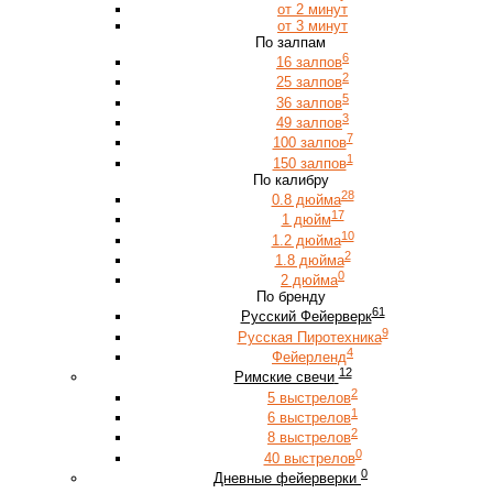
от 2 минут
от 3 минут
По залпам
6
16 залпов
2
25 залпов
5
36 залпов
3
49 залпов
7
100 залпов
1
150 залпов
По калибру
28
0.8 дюйма
17
1 дюйм
10
1.2 дюйма
2
1.8 дюйма
0
2 дюйма
По бренду
61
Русский Фейерверк
9
Русская Пиротехника
4
Фейерленд
12
Римские свечи
2
5 выстрелов
1
6 выстрелов
2
8 выстрелов
0
40 выстрелов
0
Дневные фейерверки