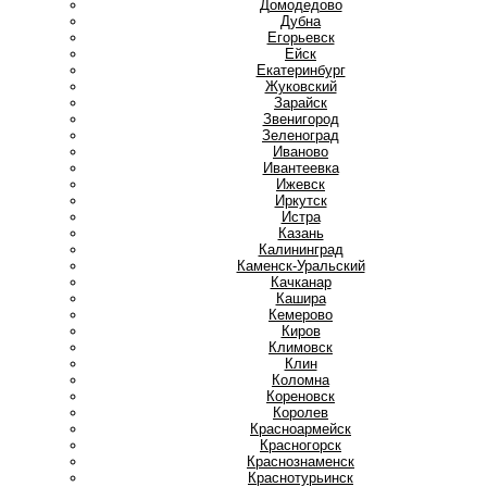
Домодедово
Дубна
Е
Егорьевск
Ейск
Екатеринбург
Ж
Жуковский
З
Зарайск
Звенигород
Зеленоград
И
Иваново
Ивантеевка
Ижевск
Иркутск
Истра
К
Казань
Калининград
Каменск-Уральский
Качканар
Кашира
Кемерово
Киров
Климовск
Клин
Коломна
Кореновск
Королев
Красноармейск
Красногорск
Краснознаменск
Краснотурьинск