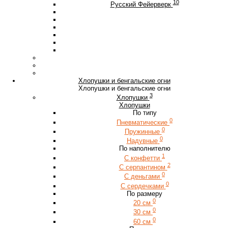
10
Русский Фейерверк
Хлопушки и бенгальские огни
Хлопушки и бенгальские огни
3
Хлопушки
Хлопушки
По типу
0
Пневматические
0
Пружинные
0
Надувные
По наполнителю
1
С конфетти
2
С серпантином
0
С деньгами
0
С сердечками
По размеру
0
20 см
0
30 см
0
60 см