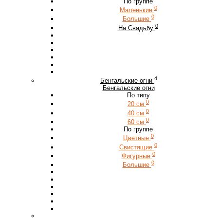
По группе
0
Маленькие
0
Большие
0
На Свадьбу
4
Бенгальские огни
Бенгальские огни
По типу
0
20 см
0
40 см
0
60 см
По группе
0
Цветные
0
Свистящие
0
Фигурные
0
Большие