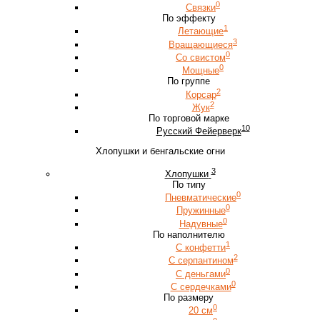
0
Связки
По эффекту
1
Летающие
3
Вращающиеся
0
Со свистом
0
Мощные
По группе
2
Корсар
2
Жук
По торговой марке
10
Русский Фейерверк
Хлопушки и бенгальские огни
3
Хлопушки
По типу
0
Пневматические
0
Пружинные
0
Надувные
По наполнителю
1
С конфетти
2
С серпантином
0
С деньгами
0
С сердечками
По размеру
0
20 см