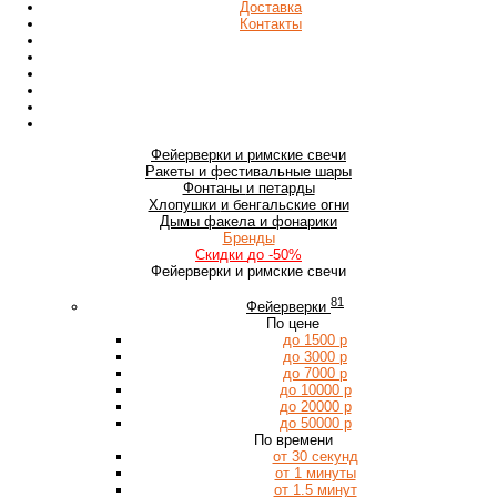
Доставка
Контакты
Фейерверки
и римские свечи
Ракеты
и фестивальные шары
Фонтаны
и петарды
Хлопушки
и бенгальские огни
Дымы
факела и фонарики
Бренды
Скидки
до -50%
Фейерверки и римские свечи
81
Фейерверки
По цене
до 1500 р
до 3000 р
до 7000 р
до 10000 р
до 20000 р
до 50000 р
По времени
от 30 секунд
от 1 минуты
от 1.5 минут