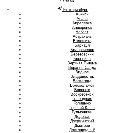
< Назад
Екатеринбург
А
Абинск
Анапа
Апрелевка
Апшеронск
Асбест
Астрахань
Б
Балашиха
Барнаул
Белореченск
Березовский
Бронницы
В
Верхняя Пышма
Верхняя Салда
Видное
Владивосток
Волгоград
Волоколамск
Воронеж
Воскресенск
Г
Геленджик
Голицыно
Горячий Ключ
Гулькевичи
Д
Дедовск
Дзержинский
Дмитров
Долгопрудный