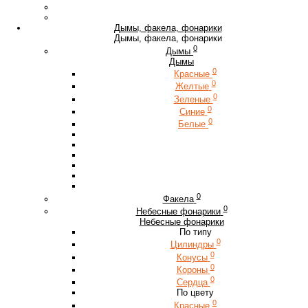
Дымы, факела, фонарики
Дымы, факела, фонарики
0
Дымы
Дымы
0
Красные
0
Желтые
0
Зеленые
0
Синие
0
Белые
0
Факела
0
Небесные фонарики
Небесные фонарики
По типу
0
Цилиндры
0
Конусы
0
Короны
0
Сердца
По цвету
0
Красные