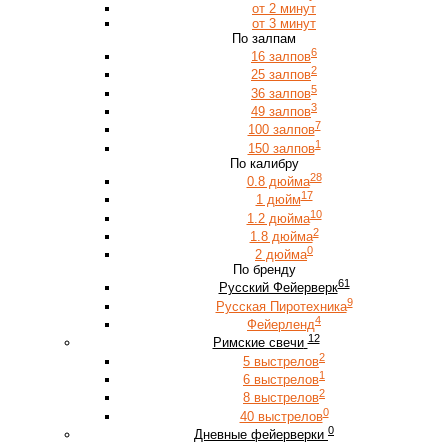
от 2 минут
от 3 минут
По залпам
6
16 залпов
2
25 залпов
5
36 залпов
3
49 залпов
7
100 залпов
1
150 залпов
По калибру
28
0.8 дюйма
17
1 дюйм
10
1.2 дюйма
2
1.8 дюйма
0
2 дюйма
По бренду
61
Русский Фейерверк
9
Русская Пиротехника
4
Фейерленд
12
Римские свечи
2
5 выстрелов
1
6 выстрелов
2
8 выстрелов
0
40 выстрелов
0
Дневные фейерверки