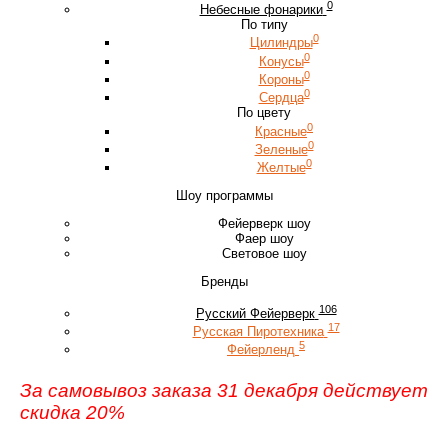
0
Небесные фонарики
По типу
0
Цилиндры
0
Конусы
0
Короны
0
Сердца
По цвету
0
Красные
0
Зеленые
0
Желтые
Шоу программы
Фейерверк шоу
Фаер шоу
Световое шоу
Бренды
106
Русский Фейерверк
17
Русская Пиротехника
5
Фейерленд
За самовывоз заказа 31 декабря действует
скидка 20%