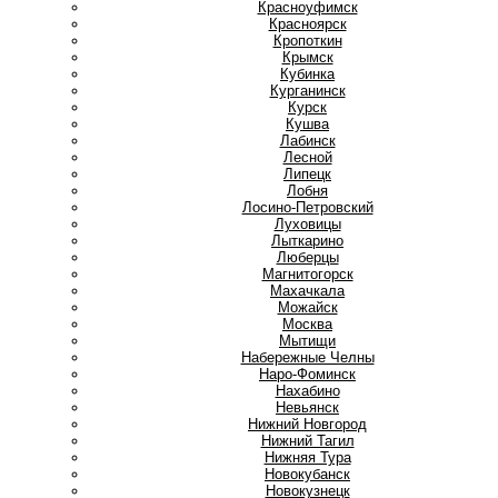
Красноуфимск
Красноярск
Кропоткин
Крымск
Кубинка
Курганинск
Курск
Кушва
Л
Лабинск
Лесной
Липецк
Лобня
Лосино-Петровский
Луховицы
Лыткарино
Люберцы
М
Магнитогорск
Махачкала
Можайск
Москва
Мытищи
Н
Набережные Челны
Наро-Фоминск
Нахабино
Невьянск
Нижний Новгород
Нижний Тагил
Нижняя Тура
Новокубанск
Новокузнецк