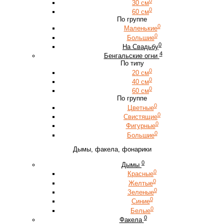
0
30 см
0
60 см
По группе
0
Маленькие
0
Большие
0
На Свадьбу
4
Бенгальские огни
По типу
0
20 см
0
40 см
0
60 см
По группе
0
Цветные
0
Свистящие
0
Фигурные
0
Большие
Дымы, факела, фонарики
0
Дымы
0
Красные
0
Желтые
0
Зеленые
0
Синие
0
Белые
0
Факела