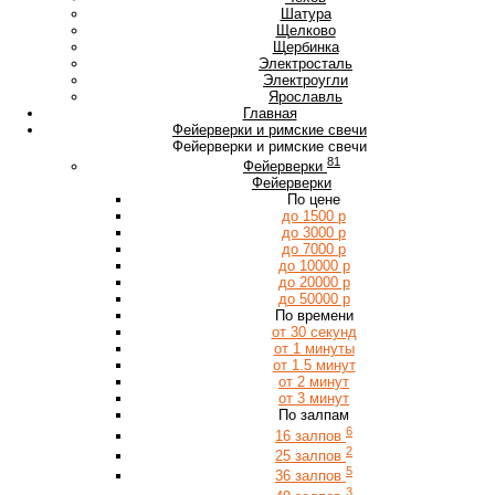
Ш
Шатура
Щ
Щелково
Щербинка
Э
Электросталь
Электроугли
Я
Ярославль
Главная
Фейерверки и римские свечи
Фейерверки и римские свечи
81
Фейерверки
Фейерверки
По цене
до 1500 р
до 3000 р
до 7000 р
до 10000 р
до 20000 р
до 50000 р
По времени
от 30 секунд
от 1 минуты
от 1.5 минут
от 2 минут
от 3 минут
По залпам
6
16 залпов
2
25 залпов
5
36 залпов
3