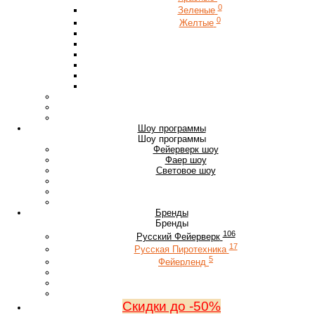
0
Зеленые
0
Желтые
Шоу программы
Шоу программы
Фейерверк шоу
Фаер шоу
Световое шоу
Бренды
Бренды
106
Русский Фейерверк
17
Русская Пиротехника
5
Фейерленд
Скидки до -50%