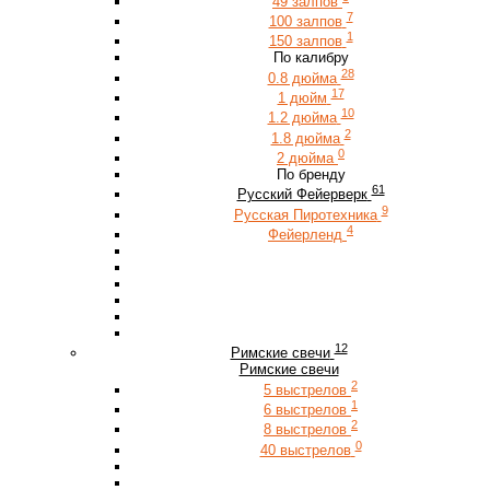
49 залпов
7
100 залпов
1
150 залпов
По калибру
28
0.8 дюйма
17
1 дюйм
10
1.2 дюйма
2
1.8 дюйма
0
2 дюйма
По бренду
61
Русский Фейерверк
9
Русская Пиротехника
4
Фейерленд
12
Римские свечи
Римские свечи
2
5 выстрелов
1
6 выстрелов
2
8 выстрелов
0
40 выстрелов