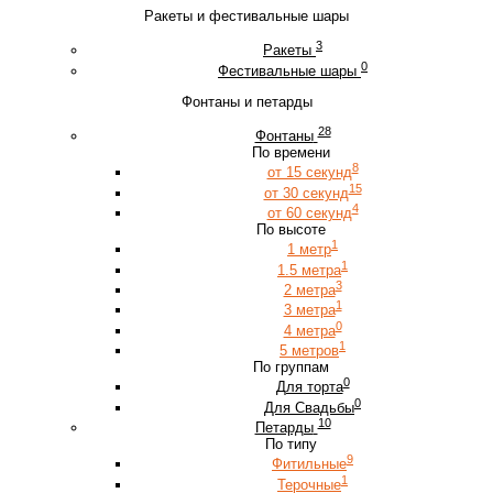
Ракеты и фестивальные шары
3
Ракеты
0
Фестивальные шары
Фонтаны и петарды
28
Фонтаны
По времени
8
от 15 секунд
15
от 30 секунд
4
от 60 секунд
По высоте
1
1 метр
1
1.5 метра
3
2 метра
1
3 метра
0
4 метра
1
5 метров
По группам
0
Для торта
0
Для Свадьбы
10
Петарды
По типу
9
Фитильные
1
Терочные