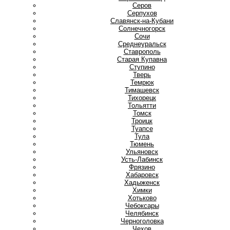
Серов
Серпухов
Славянск-на-Кубани
Солнечногорск
Сочи
Среднеуральск
Ставрополь
Старая Купавна
Ступино
Т
Тверь
Темрюк
Тимашевск
Тихорецк
Тольятти
Томск
Троицк
Туапсе
Тула
Тюмень
У
Ульяновск
Усть-Лабинск
Ф
Фрязино
Х
Хабаровск
Хадыженск
Химки
Хотьково
Ч
Чебоксары
Челябинск
Черноголовка
Чехов