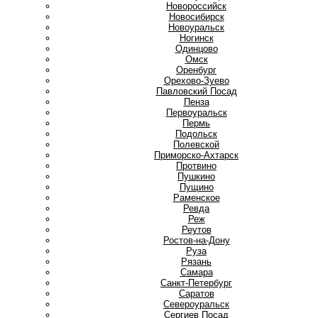
Новороссийск
Новосибирск
Новоуральск
Ногинск
О
Одинцово
Омск
Оренбург
Орехово-Зуево
П
Павловский Посад
Пенза
Первоуральск
Пермь
Подольск
Полевской
Приморско-Ахтарск
Протвино
Пушкино
Пущино
Р
Раменское
Ревда
Реж
Реутов
Ростов-на-Дону
Руза
Рязань
С
Самара
Санкт-Петербург
Саратов
Североуральск
Сергиев Посад