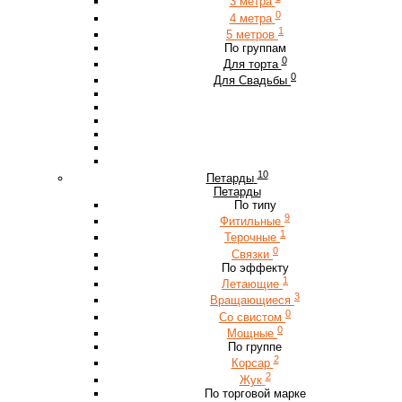
3 метра
0
4 метра
1
5 метров
По группам
0
Для торта
0
Для Свадьбы
10
Петарды
Петарды
По типу
9
Фитильные
1
Терочные
0
Связки
По эффекту
1
Летающие
3
Вращающиеся
0
Со свистом
0
Мощные
По группе
2
Корсар
2
Жук
По торговой марке