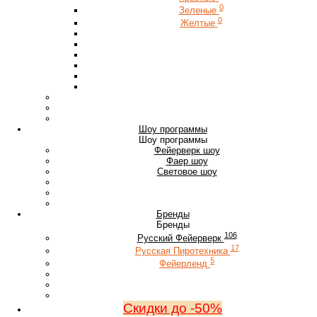
0
Зеленые
0
Желтые
Шоу программы
Шоу программы
Фейерверк шоу
Фаер шоу
Световое шоу
Бренды
Бренды
106
Русский Фейерверк
17
Русская Пиротехника
5
Фейерленд
Скидки до -50%