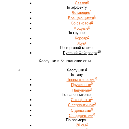
0
Связки
По эффекту
1
Летающие
3
Вращающиеся
0
Со свистом
0
Мощные
По группе
2
Корсар
2
Жук
По торговой марке
10
Русский Фейерверк
Хлопушки и бенгальские огни
3
Хлопушки
По типу
0
Пневматические
0
Пружинные
0
Надувные
По наполнителю
1
С конфетти
2
С серпантином
0
С деньгами
0
С сердечками
По размеру
0
20 см