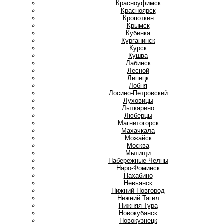
Красноуфимск
Красноярск
Кропоткин
Крымск
Кубинка
Курганинск
Курск
Кушва
Л
Лабинск
Лесной
Липецк
Лобня
Лосино-Петровский
Луховицы
Лыткарино
Люберцы
М
Магнитогорск
Махачкала
Можайск
Москва
Мытищи
Н
Набережные Челны
Наро-Фоминск
Нахабино
Невьянск
Нижний Новгород
Нижний Тагил
Нижняя Тура
Новокубанск
Новокузнецк