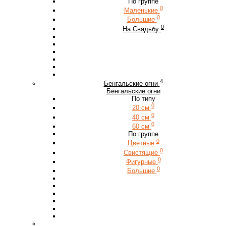
По группе
0
Маленькие
0
Большие
0
На Свадьбу
4
Бенгальские огни
Бенгальские огни
По типу
0
20 см
0
40 см
0
60 см
По группе
0
Цветные
0
Свистящие
0
Фигурные
0
Большие