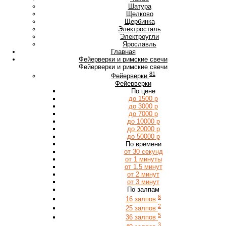
Ш
Шатура
Щ
Щелково
Щербинка
Э
Электросталь
Электроугли
Я
Ярославль
Главная
Фейерверки и римские свечи
Фейерверки и римские свечи
81
Фейерверки
Фейерверки
По цене
до 1500 р
до 3000 р
до 7000 р
до 10000 р
до 20000 р
до 50000 р
По времени
от 30 секунд
от 1 минуты
от 1.5 минут
от 2 минут
от 3 минут
По залпам
6
16 залпов
2
25 залпов
5
36 залпов
3