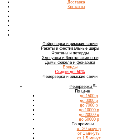
Доставка
Контакты
Фейерверки
и римские свечи
Ракеты
и фестивальные шары
Фонтаны
и петарды
Хлопушки
и бенгальские огни
Дымы
факела и фонарики
Бренды
Скидки
до -50%
Фейерверки и римские свечи
81
Фейерверки
По цене
до 1500 р
до 3000 р
до 7000 р
до 10000 р
до 20000 р
до 50000 р
По времени
от 30 секунд
от 1 минуты
от 1.5 минут