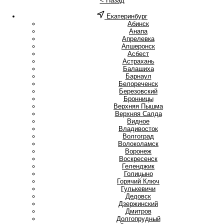
< Назад
Екатеринбург
А
Абинск
Анапа
Апрелевка
Апшеронск
Асбест
Астрахань
Б
Балашиха
Барнаул
Белореченск
Березовский
Бронницы
В
Верхняя Пышма
Верхняя Салда
Видное
Владивосток
Волгоград
Волоколамск
Воронеж
Воскресенск
Г
Геленджик
Голицыно
Горячий Ключ
Гулькевичи
Д
Дедовск
Дзержинский
Дмитров
Долгопрудный