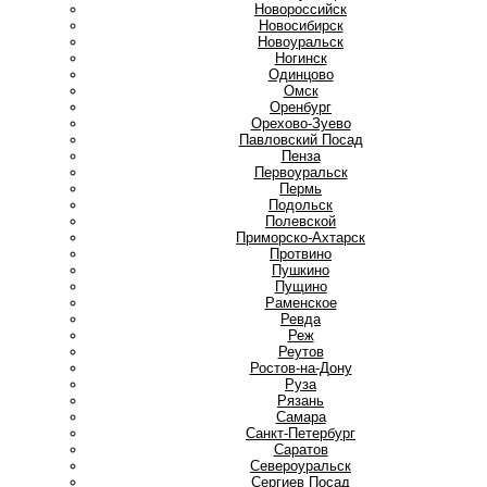
Новороссийск
Новосибирск
Новоуральск
Ногинск
О
Одинцово
Омск
Оренбург
Орехово-Зуево
П
Павловский Посад
Пенза
Первоуральск
Пермь
Подольск
Полевской
Приморско-Ахтарск
Протвино
Пушкино
Пущино
Р
Раменское
Ревда
Реж
Реутов
Ростов-на-Дону
Руза
Рязань
С
Самара
Санкт-Петербург
Саратов
Североуральск
Сергиев Посад