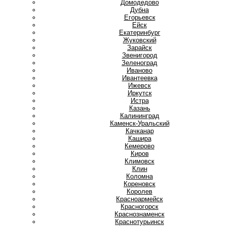
Домодедово
Дубна
Е
Егорьевск
Ейск
Екатеринбург
Ж
Жуковский
З
Зарайск
Звенигород
Зеленоград
И
Иваново
Ивантеевка
Ижевск
Иркутск
Истра
К
Казань
Калининград
Каменск-Уральский
Качканар
Кашира
Кемерово
Киров
Климовск
Клин
Коломна
Кореновск
Королев
Красноармейск
Красногорск
Краснознаменск
Краснотурьинск