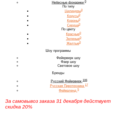
0
Небесные фонарики
По типу
0
Цилиндры
0
Конусы
0
Короны
0
Сердца
По цвету
0
Красные
0
Зеленые
0
Желтые
Шоу программы
Фейерверк шоу
Фаер шоу
Световое шоу
Бренды
106
Русский Фейерверк
17
Русская Пиротехника
5
Фейерленд
За самовывоз заказа 31 декабря действует
скидка 20%