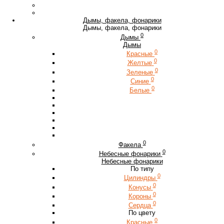
Дымы, факела, фонарики
Дымы, факела, фонарики
0
Дымы
Дымы
0
Красные
0
Желтые
0
Зеленые
0
Синие
0
Белые
0
Факела
0
Небесные фонарики
Небесные фонарики
По типу
0
Цилиндры
0
Конусы
0
Короны
0
Сердца
По цвету
0
Красные