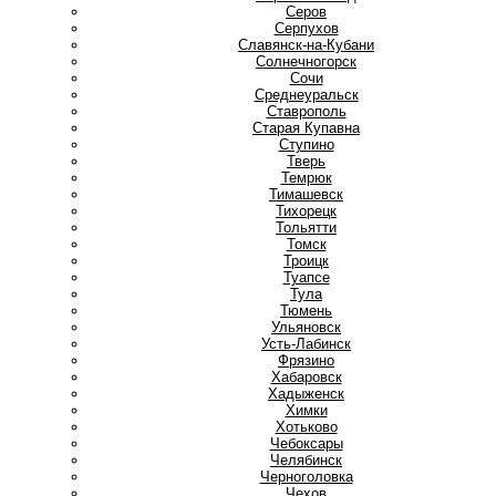
Серов
Серпухов
Славянск-на-Кубани
Солнечногорск
Сочи
Среднеуральск
Ставрополь
Старая Купавна
Ступино
Т
Тверь
Темрюк
Тимашевск
Тихорецк
Тольятти
Томск
Троицк
Туапсе
Тула
Тюмень
У
Ульяновск
Усть-Лабинск
Ф
Фрязино
Х
Хабаровск
Хадыженск
Химки
Хотьково
Ч
Чебоксары
Челябинск
Черноголовка
Чехов