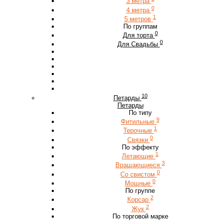
3 метра
0
4 метра
1
5 метров
По группам
0
Для торта
0
Для Свадьбы
10
Петарды
Петарды
По типу
9
Фитильные
1
Терочные
0
Связки
По эффекту
1
Летающие
3
Вращающиеся
0
Со свистом
0
Мощные
По группе
2
Корсар
2
Жук
По торговой марке