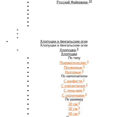
10
Русский Фейерверк
Хлопушки и бенгальские огни
Хлопушки и бенгальские огни
3
Хлопушки
Хлопушки
По типу
0
Пневматические
0
Пружинные
0
Надувные
По наполнителю
1
С конфетти
2
С серпантином
0
С деньгами
0
С сердечками
По размеру
0
20 см
0
30 см
0
60 см