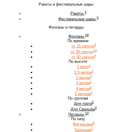
Ракеты и фестивальные шары
3
Ракеты
0
Фестивальные шары
Фонтаны и петарды
28
Фонтаны
По времени
8
от 15 секунд
15
от 30 секунд
4
от 60 секунд
По высоте
1
1 метр
1
1.5 метра
3
2 метра
1
3 метра
0
4 метра
1
5 метров
По группам
0
Для торта
0
Для Свадьбы
10
Петарды
По типу
9
Фитильные
1
Терочные