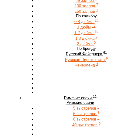
49 залпов
7
100 залпов
1
150 залпов
По калибру
28
0.8 дюйма
17
1 дюйм
10
1.2 дюйма
2
1.8 дюйма
0
2 дюйма
По бренду
61
Русский Фейерверк
9
Русская Пиротехника
4
Фейерленд
12
Римские свечи
Римские свечи
2
5 выстрелов
1
6 выстрелов
2
8 выстрелов
0
40 выстрелов