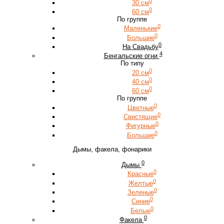
0
30 см
0
60 см
По группе
0
Маленькие
0
Большие
0
На Свадьбу
4
Бенгальские огни
По типу
0
20 см
0
40 см
0
60 см
По группе
0
Цветные
0
Свистящие
0
Фигурные
0
Большие
Дымы, факела, фонарики
0
Дымы
0
Красные
0
Желтые
0
Зеленые
0
Синие
0
Белые
0
Факела