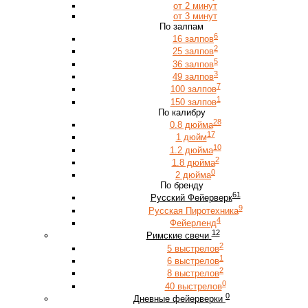
от 2 минут
от 3 минут
По залпам
6
16 залпов
2
25 залпов
5
36 залпов
3
49 залпов
7
100 залпов
1
150 залпов
По калибру
28
0.8 дюйма
17
1 дюйм
10
1.2 дюйма
2
1.8 дюйма
0
2 дюйма
По бренду
61
Русский Фейерверк
9
Русская Пиротехника
4
Фейерленд
12
Римские свечи
2
5 выстрелов
1
6 выстрелов
2
8 выстрелов
0
40 выстрелов
0
Дневные фейерверки