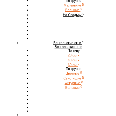
По группе
0
Маленькие
0
Большие
0
На Свадьбу
4
Бенгальские огни
Бенгальские огни
По типу
0
20 см
0
40 см
0
60 см
По группе
0
Цветные
0
Свистящие
0
Фигурные
0
Большие