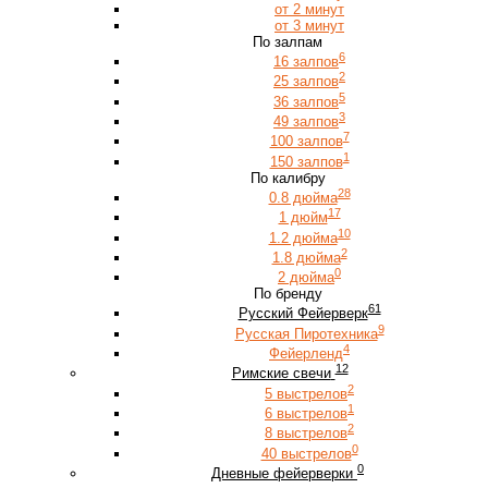
от 2 минут
от 3 минут
По залпам
6
16 залпов
2
25 залпов
5
36 залпов
3
49 залпов
7
100 залпов
1
150 залпов
По калибру
28
0.8 дюйма
17
1 дюйм
10
1.2 дюйма
2
1.8 дюйма
0
2 дюйма
По бренду
61
Русский Фейерверк
9
Русская Пиротехника
4
Фейерленд
12
Римские свечи
2
5 выстрелов
1
6 выстрелов
2
8 выстрелов
0
40 выстрелов
0
Дневные фейерверки