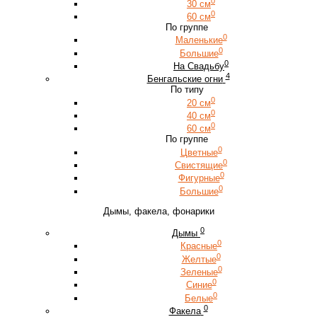
0
30 см
0
60 см
По группе
0
Маленькие
0
Большие
0
На Свадьбу
4
Бенгальские огни
По типу
0
20 см
0
40 см
0
60 см
По группе
0
Цветные
0
Свистящие
0
Фигурные
0
Большие
Дымы, факела, фонарики
0
Дымы
0
Красные
0
Желтые
0
Зеленые
0
Синие
0
Белые
0
Факела