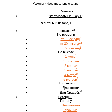
Ракеты и фестивальные шары
3
Ракеты
0
Фестивальные шары
Фонтаны и петарды
28
Фонтаны
По времени
8
от 15 секунд
15
от 30 секунд
4
от 60 секунд
По высоте
1
1 метр
1
1.5 метра
3
2 метра
1
3 метра
0
4 метра
1
5 метров
По группам
0
Для торта
0
Для Свадьбы
10
Петарды
По типу
9
Фитильные
1
Терочные