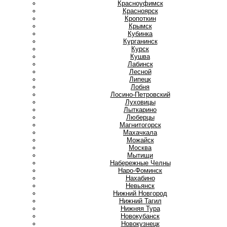
Красноуфимск
Красноярск
Кропоткин
Крымск
Кубинка
Курганинск
Курск
Кушва
Л
Лабинск
Лесной
Липецк
Лобня
Лосино-Петровский
Луховицы
Лыткарино
Люберцы
М
Магнитогорск
Махачкала
Можайск
Москва
Мытищи
Н
Набережные Челны
Наро-Фоминск
Нахабино
Невьянск
Нижний Новгород
Нижний Тагил
Нижняя Тура
Новокубанск
Новокузнецк