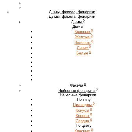
Дымы, факела, фонарики
Дымы, факела, фонарики
0
Дымы
Дымы
0
Красные
0
Желтые
0
Зеленые
0
Синие
0
Белые
0
Факела
0
Небесные фонарики
Небесные фонарики
По типу
0
Цилиндры
0
Конусы
0
Короны
0
Сердца
По цвету
0
Красные