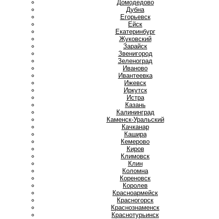
Домодедово
Дубна
Е
Егорьевск
Ейск
Екатеринбург
Ж
Жуковский
З
Зарайск
Звенигород
Зеленоград
И
Иваново
Ивантеевка
Ижевск
Иркутск
Истра
К
Казань
Калининград
Каменск-Уральский
Качканар
Кашира
Кемерово
Киров
Климовск
Клин
Коломна
Кореновск
Королев
Красноармейск
Красногорск
Краснознаменск
Краснотурьинск