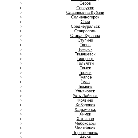
Серов
Серпухов
Славянск-на-Кубани
Солнечногорск
Сочи
Среднеуральск
Ставрополь
Старая Купавна
Ступино
Т
Тверь
Темрюк
Тимашевск
Тихорецк
Тольятти
Томск
Троицк
Туапсе
Тула
Тюмень
У
Ульяновск
Усть-Лабинск
Ф
Фрязино
Х
Хабаровск
Хадыженск
Химки
Хотьково
Ч
Чебоксары
Челябинск
Черноголовка
Чехов