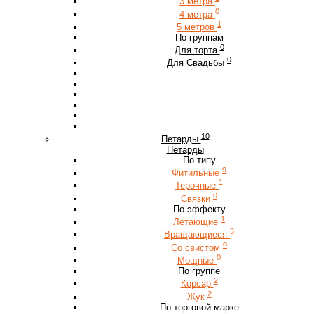
3 метра
0
4 метра
1
5 метров
По группам
0
Для торта
0
Для Свадьбы
10
Петарды
Петарды
По типу
9
Фитильные
1
Терочные
0
Связки
По эффекту
1
Летающие
3
Вращающиеся
0
Со свистом
0
Мощные
По группе
2
Корсар
2
Жук
По торговой марке