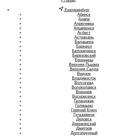
< Назад
Екатеринбург
А
Абинск
Анапа
Апрелевка
Апшеронск
Асбест
Астрахань
Б
Балашиха
Барнаул
Белореченск
Березовский
Бронницы
В
Верхняя Пышма
Верхняя Салда
Видное
Владивосток
Волгоград
Волоколамск
Воронеж
Воскресенск
Г
Геленджик
Голицыно
Горячий Ключ
Гулькевичи
Д
Дедовск
Дзержинский
Дмитров
Долгопрудный