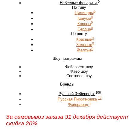
0
Небесные фонарики
По типу
0
Цилиндры
0
Конусы
0
Короны
0
Сердца
По цвету
0
Красные
0
Зеленые
0
Желтые
Шоу программы
Фейерверк шоу
Фаер шоу
Световое шоу
Бренды
106
Русский Фейерверк
17
Русская Пиротехника
5
Фейерленд
За самовывоз заказа 31 декабря действует
скидка 20%