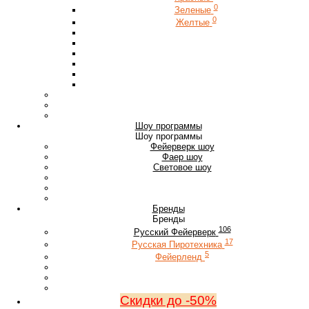
0
Зеленые
0
Желтые
Шоу программы
Шоу программы
Фейерверк шоу
Фаер шоу
Световое шоу
Бренды
Бренды
106
Русский Фейерверк
17
Русская Пиротехника
5
Фейерленд
Скидки до -50%