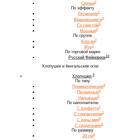
0
Связки
По эффекту
1
Летающие
3
Вращающиеся
0
Со свистом
0
Мощные
По группе
2
Корсар
2
Жук
По торговой марке
10
Русский Фейерверк
Хлопушки и бенгальские огни
3
Хлопушки
По типу
0
Пневматические
0
Пружинные
0
Надувные
По наполнителю
1
С конфетти
2
С серпантином
0
С деньгами
0
С сердечками
По размеру
0
20 см