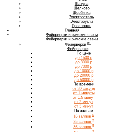
Ш
Шатура
Щ
Щелково
Щербинка
Э
Электросталь
Электроугли
Я
Ярославль
Главная
Фейерверки и римские свечи
Фейерверки и римские свечи
81
Фейерверки
Фейерверки
По цене
до 1500 р
до 3000 р
до 7000 р
до 10000 р
до 20000 р
до 50000 р
По времени
от 30 секунд
от 1 минуты
от 1.5 минут
от 2 минут
от 3 минут
По залпам
6
16 залпов
2
25 залпов
5
36 залпов
3