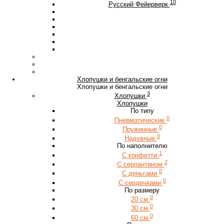
10
Русский Фейерверк
Хлопушки и бенгальские огни
Хлопушки и бенгальские огни
3
Хлопушки
Хлопушки
По типу
0
Пневматические
0
Пружинные
0
Надувные
По наполнителю
1
С конфетти
2
С серпантином
0
С деньгами
0
С сердечками
По размеру
0
20 см
0
30 см
0
60 см