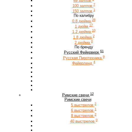
49 залпов
7
100 залпов
1
150 залпов
По калибру
28
0.8 дюйма
17
1 дюйм
10
1.2 дюйма
2
1.8 дюйма
0
2 дюйма
По бренду
61
Русский Фейерверк
9
Русская Пиротехника
4
Фейерленд
12
Римские свечи
Римские свечи
2
5 выстрелов
1
6 выстрелов
2
8 выстрелов
0
40 выстрелов