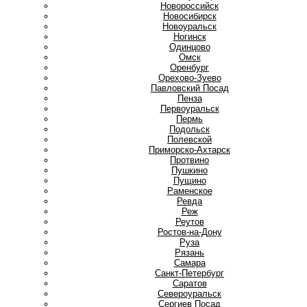
Новороссийск
Новосибирск
Новоуральск
Ногинск
О
Одинцово
Омск
Оренбург
Орехово-Зуево
П
Павловский Посад
Пенза
Первоуральск
Пермь
Подольск
Полевской
Приморско-Ахтарск
Протвино
Пушкино
Пущино
Р
Раменское
Ревда
Реж
Реутов
Ростов-на-Дону
Руза
Рязань
С
Самара
Санкт-Петербург
Саратов
Североуральск
Сергиев Посад