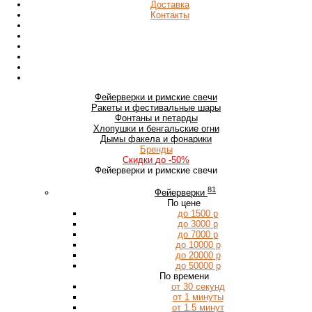
Доставка
Контакты
Фейерверки
и римские свечи
Ракеты
и фестивальные шары
Фонтаны
и петарды
Хлопушки
и бенгальские огни
Дымы
факела и фонарики
Бренды
Скидки
до -50%
Фейерверки и римские свечи
81
Фейерверки
По цене
до 1500 р
до 3000 р
до 7000 р
до 10000 р
до 20000 р
до 50000 р
По времени
от 30 секунд
от 1 минуты
от 1.5 минут