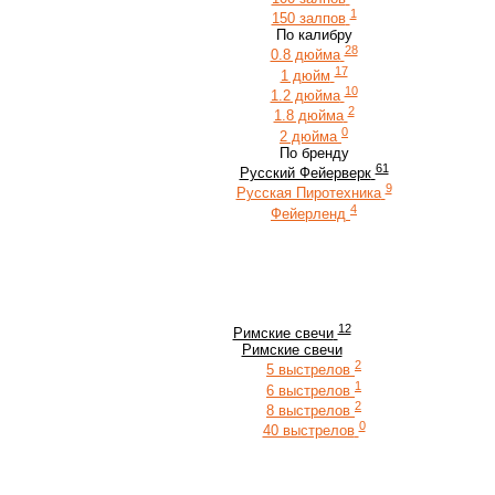
1
150 залпов
По калибру
28
0.8 дюйма
17
1 дюйм
10
1.2 дюйма
2
1.8 дюйма
0
2 дюйма
По бренду
61
Русский Фейерверк
9
Русская Пиротехника
4
Фейерленд
12
Римские свечи
Римские свечи
2
5 выстрелов
1
6 выстрелов
2
8 выстрелов
0
40 выстрелов