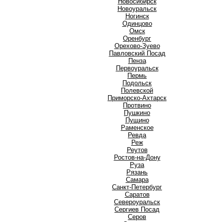
Новосибирск
Новоуральск
Ногинск
О
Одинцово
Омск
Оренбург
Орехово-Зуево
П
Павловский Посад
Пенза
Первоуральск
Пермь
Подольск
Полевской
Приморско-Ахтарск
Протвино
Пушкино
Пущино
Р
Раменское
Ревда
Реж
Реутов
Ростов-на-Дону
Руза
Рязань
С
Самара
Санкт-Петербург
Саратов
Североуральск
Сергиев Посад
Серов