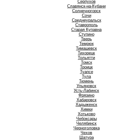
Серпухов
Славянск-на-Кубани
Солнечногорск
Сочи
Среднеуральск
Ставрополь
Старая Купавна
Ступино
Т
Тверь
Темрюк
Тимашевск
Тихорецк
Тольятти
Томск
Троицк
Туапсе
Тула
Тюмень
У
Ульяновск
Усть-Лабинск
Ф
Фрязино
Х
Хабаровск
Хадыженск
Химки
Хотьково
Ч
Чебоксары
Челябинск
Черноголовка
Чехов
Ш
Шатура