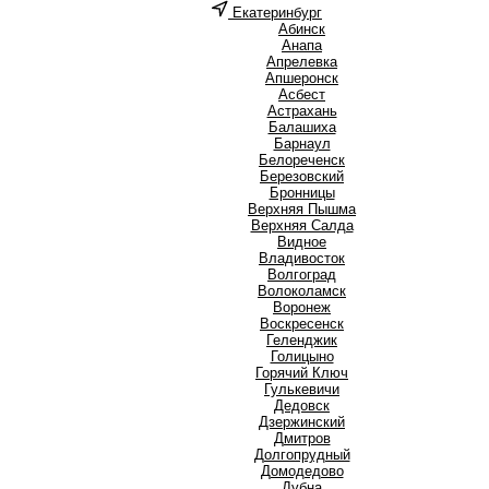
Екатеринбург
А
Абинск
Анапа
Апрелевка
Апшеронск
Асбест
Астрахань
Б
Балашиха
Барнаул
Белореченск
Березовский
Бронницы
В
Верхняя Пышма
Верхняя Салда
Видное
Владивосток
Волгоград
Волоколамск
Воронеж
Воскресенск
Г
Геленджик
Голицыно
Горячий Ключ
Гулькевичи
Д
Дедовск
Дзержинский
Дмитров
Долгопрудный
Домодедово
Дубна