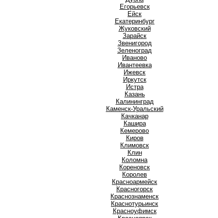
Е
Егорьевск
Ейск
Екатеринбург
Ж
Жуковский
З
Зарайск
Звенигород
Зеленоград
И
Иваново
Ивантеевка
Ижевск
Иркутск
Истра
К
Казань
Калининград
Каменск-Уральский
Качканар
Кашира
Кемерово
Киров
Климовск
Клин
Коломна
Кореновск
Королев
Красноармейск
Красногорск
Краснознаменск
Краснотурьинск
Красноуфимск