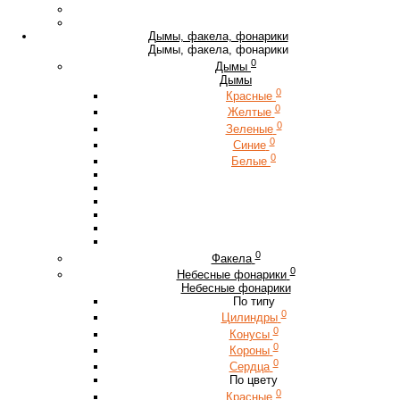
Дымы, факела, фонарики
Дымы, факела, фонарики
0
Дымы
Дымы
0
Красные
0
Желтые
0
Зеленые
0
Синие
0
Белые
0
Факела
0
Небесные фонарики
Небесные фонарики
По типу
0
Цилиндры
0
Конусы
0
Короны
0
Сердца
По цвету
0
Красные