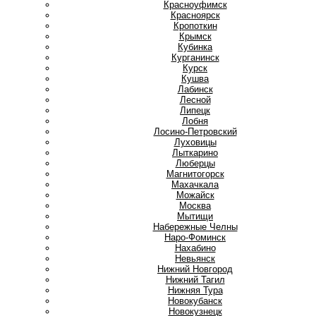
Красноуфимск
Красноярск
Кропоткин
Крымск
Кубинка
Курганинск
Курск
Кушва
Л
Лабинск
Лесной
Липецк
Лобня
Лосино-Петровский
Луховицы
Лыткарино
Люберцы
М
Магнитогорск
Махачкала
Можайск
Москва
Мытищи
Н
Набережные Челны
Наро-Фоминск
Нахабино
Невьянск
Нижний Новгород
Нижний Тагил
Нижняя Тура
Новокубанск
Новокузнецк