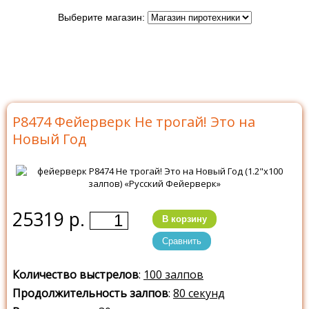
Выберите магазин:
Главная
>
Каталог
>
Батареи салютов
>
Батареи
салютов Русский Фейерверк
>
Р8474 Не трогай! Это
на Новый Год
Р8474 Фейерверк Не трогай! Это на
Новый Год
25319 р.
В корзину
Сравнить
Количество выстрелов
:
100 залпов
Продолжительность залпов
:
80 секунд