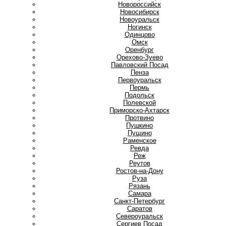
Новороссийск
Новосибирск
Новоуральск
Ногинск
О
Одинцово
Омск
Оренбург
Орехово-Зуево
П
Павловский Посад
Пенза
Первоуральск
Пермь
Подольск
Полевской
Приморско-Ахтарск
Протвино
Пушкино
Пущино
Р
Раменское
Ревда
Реж
Реутов
Ростов-на-Дону
Руза
Рязань
С
Самара
Санкт-Петербург
Саратов
Североуральск
Сергиев Посад