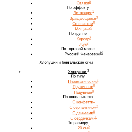
0
Связки
По эффекту
1
Летающие
3
Вращающиеся
0
Со свистом
0
Мощные
По группе
2
Корсар
2
Жук
По торговой марке
10
Русский Фейерверк
Хлопушки и бенгальские огни
3
Хлопушки
По типу
0
Пневматические
0
Пружинные
0
Надувные
По наполнителю
1
С конфетти
2
С серпантином
0
С деньгами
0
С сердечками
По размеру
0
20 см