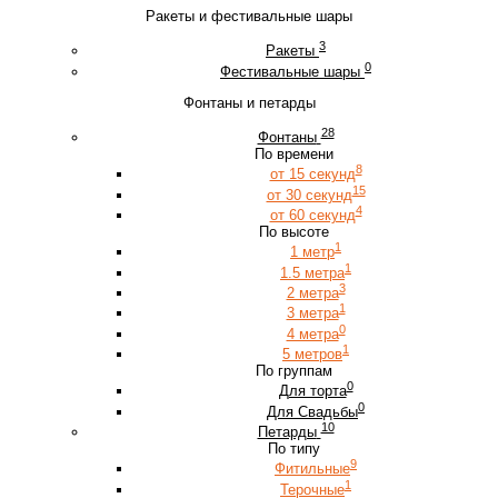
Ракеты и фестивальные шары
3
Ракеты
0
Фестивальные шары
Фонтаны и петарды
28
Фонтаны
По времени
8
от 15 секунд
15
от 30 секунд
4
от 60 секунд
По высоте
1
1 метр
1
1.5 метра
3
2 метра
1
3 метра
0
4 метра
1
5 метров
По группам
0
Для торта
0
Для Свадьбы
10
Петарды
По типу
9
Фитильные
1
Терочные