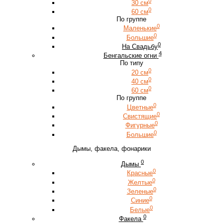
0
30 см
0
60 см
По группе
0
Маленькие
0
Большие
0
На Свадьбу
4
Бенгальские огни
По типу
0
20 см
0
40 см
0
60 см
По группе
0
Цветные
0
Свистящие
0
Фигурные
0
Большие
Дымы, факела, фонарики
0
Дымы
0
Красные
0
Желтые
0
Зеленые
0
Синие
0
Белые
0
Факела