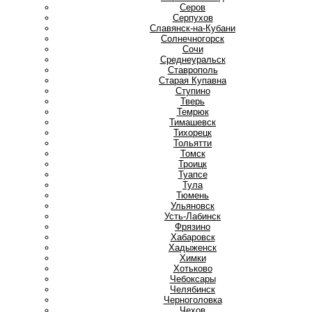
Серов
Серпухов
Славянск-на-Кубани
Солнечногорск
Сочи
Среднеуральск
Ставрополь
Старая Купавна
Ступино
Т
Тверь
Темрюк
Тимашевск
Тихорецк
Тольятти
Томск
Троицк
Туапсе
Тула
Тюмень
У
Ульяновск
Усть-Лабинск
Ф
Фрязино
Х
Хабаровск
Хадыженск
Химки
Хотьково
Ч
Чебоксары
Челябинск
Черноголовка
Чехов