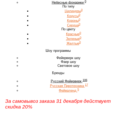
0
Небесные фонарики
По типу
0
Цилиндры
0
Конусы
0
Короны
0
Сердца
По цвету
0
Красные
0
Зеленые
0
Желтые
Шоу программы
Фейерверк шоу
Фаер шоу
Световое шоу
Бренды
106
Русский Фейерверк
17
Русская Пиротехника
5
Фейерленд
За самовывоз заказа 31 декабря действует
скидка 20%