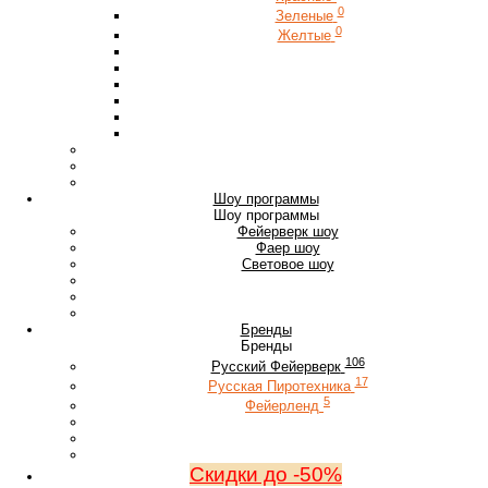
0
Зеленые
0
Желтые
Шоу программы
Шоу программы
Фейерверк шоу
Фаер шоу
Световое шоу
Бренды
Бренды
106
Русский Фейерверк
17
Русская Пиротехника
5
Фейерленд
Скидки до -50%