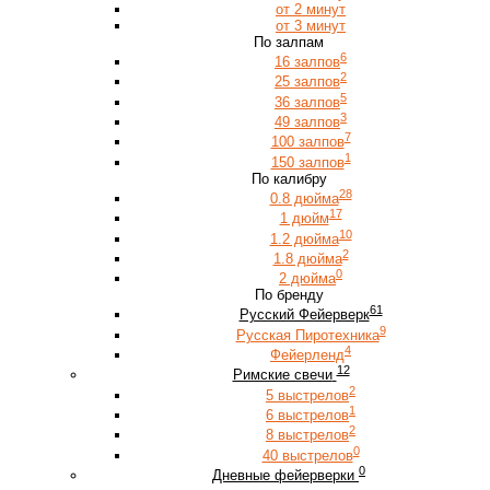
от 2 минут
от 3 минут
По залпам
6
16 залпов
2
25 залпов
5
36 залпов
3
49 залпов
7
100 залпов
1
150 залпов
По калибру
28
0.8 дюйма
17
1 дюйм
10
1.2 дюйма
2
1.8 дюйма
0
2 дюйма
По бренду
61
Русский Фейерверк
9
Русская Пиротехника
4
Фейерленд
12
Римские свечи
2
5 выстрелов
1
6 выстрелов
2
8 выстрелов
0
40 выстрелов
0
Дневные фейерверки