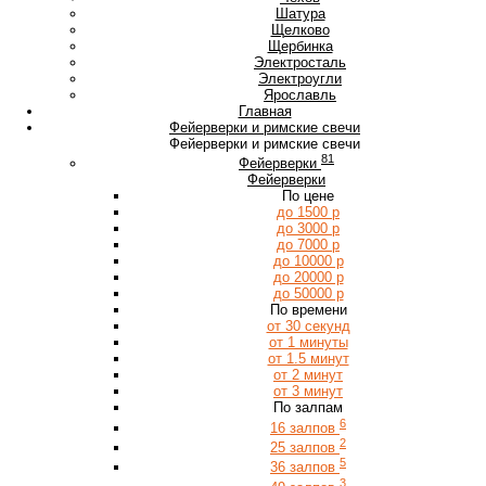
Ш
Шатура
Щ
Щелково
Щербинка
Э
Электросталь
Электроугли
Я
Ярославль
Главная
Фейерверки и римские свечи
Фейерверки и римские свечи
81
Фейерверки
Фейерверки
По цене
до 1500 р
до 3000 р
до 7000 р
до 10000 р
до 20000 р
до 50000 р
По времени
от 30 секунд
от 1 минуты
от 1.5 минут
от 2 минут
от 3 минут
По залпам
6
16 залпов
2
25 залпов
5
36 залпов
3