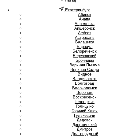
< Назад
Екатеринбург
А
Абинск
Анапа
Апрелевка
Апшеронск
Асбест
Астрахань
Б
Балашиха
Барнаул
Белореченск
Березовский
Бронницы
В
Верхняя Пышма
Верхняя Салда
Видное
Владивосток
Волгоград
Волоколамск
Воронеж
Воскресенск
Г
Геленджик
Голицыно
Горячий Ключ
Гулькевичи
Д
Дедовск
Дзержинский
Дмитров
Долгопрудный