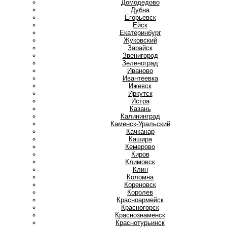
Домодедово
Дубна
Е
Егорьевск
Ейск
Екатеринбург
Ж
Жуковский
З
Зарайск
Звенигород
Зеленоград
И
Иваново
Ивантеевка
Ижевск
Иркутск
Истра
К
Казань
Калининград
Каменск-Уральский
Качканар
Кашира
Кемерово
Киров
Климовск
Клин
Коломна
Кореновск
Королев
Красноармейск
Красногорск
Краснознаменск
Краснотурьинск