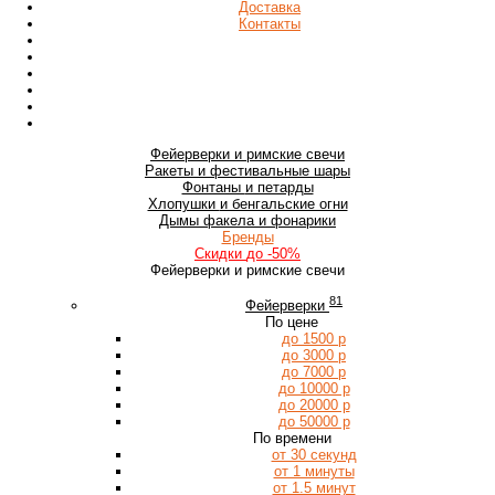
Доставка
Контакты
Фейерверки
и римские свечи
Ракеты
и фестивальные шары
Фонтаны
и петарды
Хлопушки
и бенгальские огни
Дымы
факела и фонарики
Бренды
Скидки
до -50%
Фейерверки и римские свечи
81
Фейерверки
По цене
до 1500 р
до 3000 р
до 7000 р
до 10000 р
до 20000 р
до 50000 р
По времени
от 30 секунд
от 1 минуты
от 1.5 минут