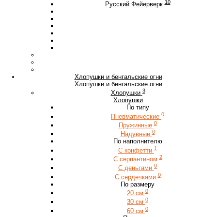
10
Русский Фейерверк
Хлопушки и бенгальские огни
Хлопушки и бенгальские огни
3
Хлопушки
Хлопушки
По типу
0
Пневматические
0
Пружинные
0
Надувные
По наполнителю
1
С конфетти
2
С серпантином
0
С деньгами
0
С сердечками
По размеру
0
20 см
0
30 см
0
60 см