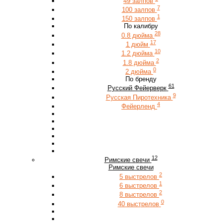
49 залпов
7
100 залпов
1
150 залпов
По калибру
28
0.8 дюйма
17
1 дюйм
10
1.2 дюйма
2
1.8 дюйма
0
2 дюйма
По бренду
61
Русский Фейерверк
9
Русская Пиротехника
4
Фейерленд
12
Римские свечи
Римские свечи
2
5 выстрелов
1
6 выстрелов
2
8 выстрелов
0
40 выстрелов