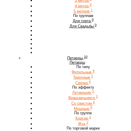
3 метра
0
4 метра
1
5 метров
По группам
0
Для торта
0
Для Свадьбы
10
Петарды
Петарды
По типу
9
Фитильные
1
Терочные
0
Связки
По эффекту
1
Летающие
3
Вращающиеся
0
Со свистом
0
Мощные
По группе
2
Корсар
2
Жук
По торговой марке