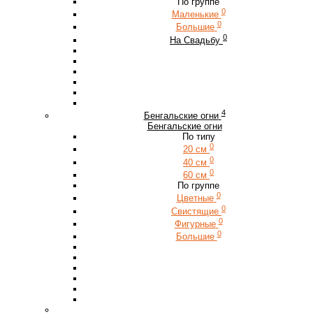
По группе
0
Маленькие
0
Большие
0
На Свадьбу
4
Бенгальские огни
Бенгальские огни
По типу
0
20 см
0
40 см
0
60 см
По группе
0
Цветные
0
Свистящие
0
Фигурные
0
Большие