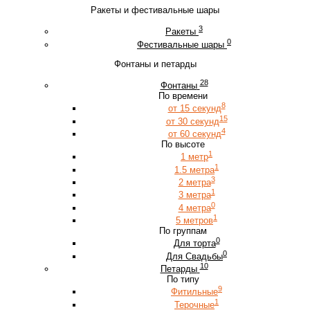
Ракеты и фестивальные шары
3
Ракеты
0
Фестивальные шары
Фонтаны и петарды
28
Фонтаны
По времени
8
от 15 секунд
15
от 30 секунд
4
от 60 секунд
По высоте
1
1 метр
1
1.5 метра
3
2 метра
1
3 метра
0
4 метра
1
5 метров
По группам
0
Для торта
0
Для Свадьбы
10
Петарды
По типу
9
Фитильные
1
Терочные