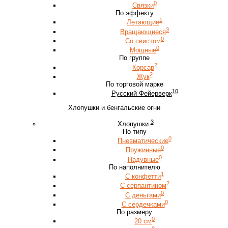
0
Связки
По эффекту
1
Летающие
3
Вращающиеся
0
Со свистом
0
Мощные
По группе
2
Корсар
2
Жук
По торговой марке
10
Русский Фейерверк
Хлопушки и бенгальские огни
3
Хлопушки
По типу
0
Пневматические
0
Пружинные
0
Надувные
По наполнителю
1
С конфетти
2
С серпантином
0
С деньгами
0
С сердечками
По размеру
0
20 см