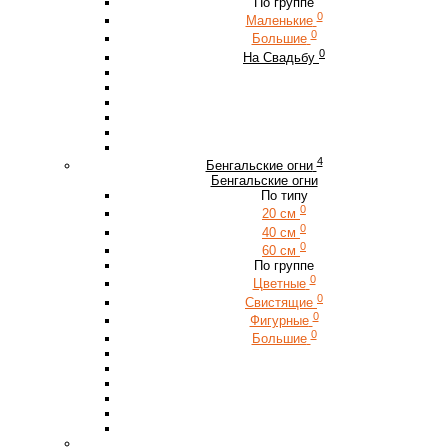
По группе
0
Маленькие
0
Большие
0
На Свадьбу
4
Бенгальские огни
Бенгальские огни
По типу
0
20 см
0
40 см
0
60 см
По группе
0
Цветные
0
Свистящие
0
Фигурные
0
Большие