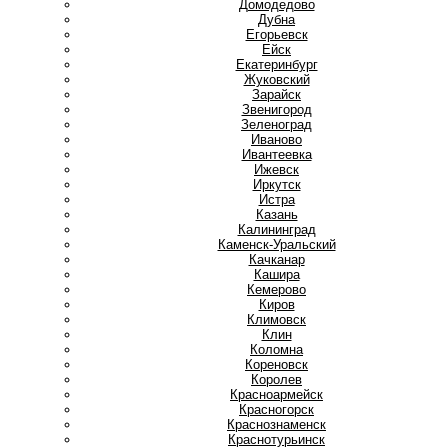
Домодедово
Дубна
Е
Егорьевск
Ейск
Екатеринбург
Ж
Жуковский
З
Зарайск
Звенигород
Зеленоград
И
Иваново
Ивантеевка
Ижевск
Иркутск
Истра
К
Казань
Калининград
Каменск-Уральский
Качканар
Кашира
Кемерово
Киров
Климовск
Клин
Коломна
Кореновск
Королев
Красноармейск
Красногорск
Краснознаменск
Краснотурьинск