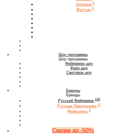
0
Зеленые
0
Желтые
Шоу программы
Шоу программы
Фейерверк шоу
Фаер шоу
Световое шоу
Бренды
Бренды
106
Русский Фейерверк
17
Русская Пиротехника
5
Фейерленд
Скидки до -50%