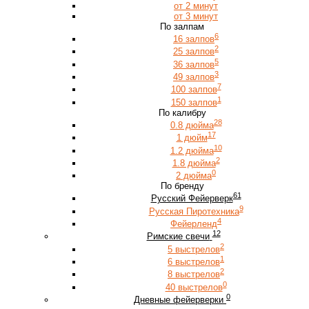
от 2 минут
от 3 минут
По залпам
6
16 залпов
2
25 залпов
5
36 залпов
3
49 залпов
7
100 залпов
1
150 залпов
По калибру
28
0.8 дюйма
17
1 дюйм
10
1.2 дюйма
2
1.8 дюйма
0
2 дюйма
По бренду
61
Русский Фейерверк
9
Русская Пиротехника
4
Фейерленд
12
Римские свечи
2
5 выстрелов
1
6 выстрелов
2
8 выстрелов
0
40 выстрелов
0
Дневные фейерверки