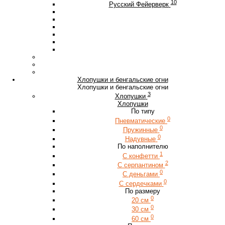
10
Русский Фейерверк
Хлопушки и бенгальские огни
Хлопушки и бенгальские огни
3
Хлопушки
Хлопушки
По типу
0
Пневматические
0
Пружинные
0
Надувные
По наполнителю
1
С конфетти
2
С серпантином
0
С деньгами
0
С сердечками
По размеру
0
20 см
0
30 см
0
60 см