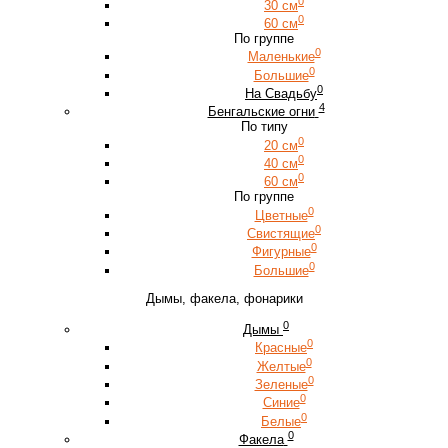
0
30 см
0
60 см
По группе
0
Маленькие
0
Большие
0
На Свадьбу
4
Бенгальские огни
По типу
0
20 см
0
40 см
0
60 см
По группе
0
Цветные
0
Свистящие
0
Фигурные
0
Большие
Дымы, факела, фонарики
0
Дымы
0
Красные
0
Желтые
0
Зеленые
0
Синие
0
Белые
0
Факела