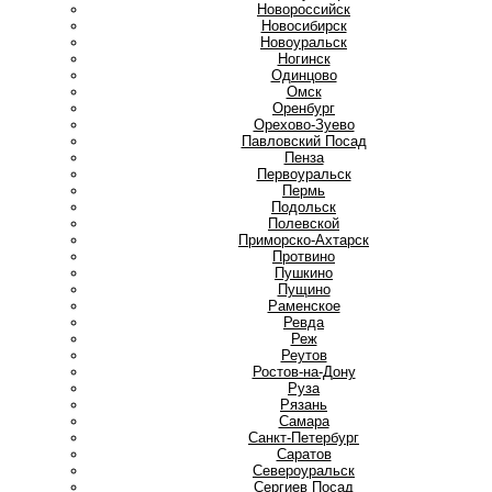
Новороссийск
Новосибирск
Новоуральск
Ногинск
О
Одинцово
Омск
Оренбург
Орехово-Зуево
П
Павловский Посад
Пенза
Первоуральск
Пермь
Подольск
Полевской
Приморско-Ахтарск
Протвино
Пушкино
Пущино
Р
Раменское
Ревда
Реж
Реутов
Ростов-на-Дону
Руза
Рязань
С
Самара
Санкт-Петербург
Саратов
Североуральск
Сергиев Посад