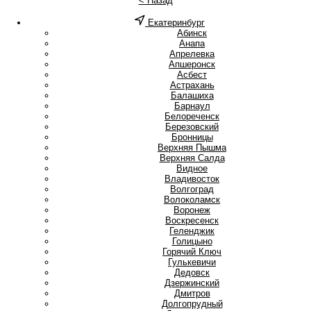
< Назад
Екатеринбург
А
Абинск
Анапа
Апрелевка
Апшеронск
Асбест
Астрахань
Б
Балашиха
Барнаул
Белореченск
Березовский
Бронницы
В
Верхняя Пышма
Верхняя Салда
Видное
Владивосток
Волгоград
Волоколамск
Воронеж
Воскресенск
Г
Геленджик
Голицыно
Горячий Ключ
Гулькевичи
Д
Дедовск
Дзержинский
Дмитров
Долгопрудный