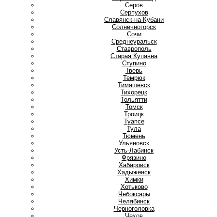
Серов
Серпухов
Славянск-на-Кубани
Солнечногорск
Сочи
Среднеуральск
Ставрополь
Старая Купавна
Ступино
Т
Тверь
Темрюк
Тимашевск
Тихорецк
Тольятти
Томск
Троицк
Туапсе
Тула
Тюмень
У
Ульяновск
Усть-Лабинск
Ф
Фрязино
Х
Хабаровск
Хадыженск
Химки
Хотьково
Ч
Чебоксары
Челябинск
Черноголовка
Чехов