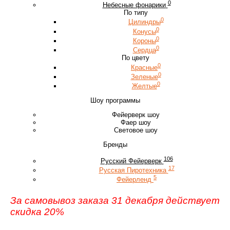
0
Небесные фонарики
По типу
0
Цилиндры
0
Конусы
0
Короны
0
Сердца
По цвету
0
Красные
0
Зеленые
0
Желтые
Шоу программы
Фейерверк шоу
Фаер шоу
Световое шоу
Бренды
106
Русский Фейерверк
17
Русская Пиротехника
5
Фейерленд
За самовывоз заказа 31 декабря действует
скидка 20%