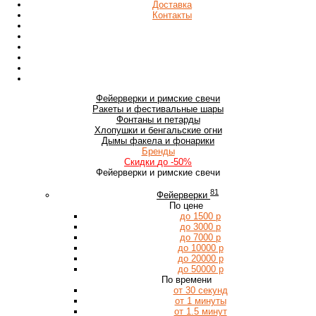
Доставка
Контакты
Фейерверки
и римские свечи
Ракеты
и фестивальные шары
Фонтаны
и петарды
Хлопушки
и бенгальские огни
Дымы
факела и фонарики
Бренды
Скидки
до -50%
Фейерверки и римские свечи
81
Фейерверки
По цене
до 1500 р
до 3000 р
до 7000 р
до 10000 р
до 20000 р
до 50000 р
По времени
от 30 секунд
от 1 минуты
от 1.5 минут