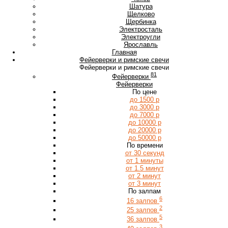
Ш
Шатура
Щ
Щелково
Щербинка
Э
Электросталь
Электроугли
Я
Ярославль
Главная
Фейерверки и римские свечи
Фейерверки и римские свечи
81
Фейерверки
Фейерверки
По цене
до 1500 р
до 3000 р
до 7000 р
до 10000 р
до 20000 р
до 50000 р
По времени
от 30 секунд
от 1 минуты
от 1.5 минут
от 2 минут
от 3 минут
По залпам
6
16 залпов
2
25 залпов
5
36 залпов
3