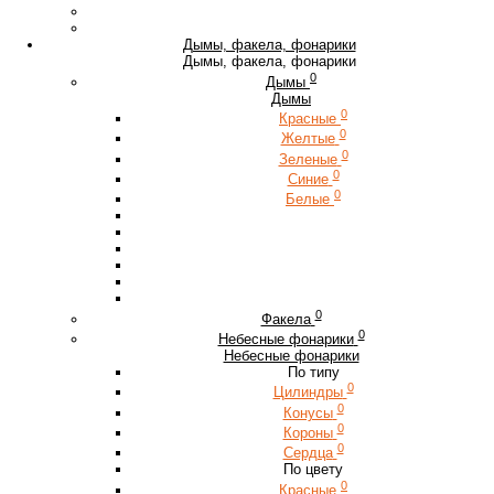
Дымы, факела, фонарики
Дымы, факела, фонарики
0
Дымы
Дымы
0
Красные
0
Желтые
0
Зеленые
0
Синие
0
Белые
0
Факела
0
Небесные фонарики
Небесные фонарики
По типу
0
Цилиндры
0
Конусы
0
Короны
0
Сердца
По цвету
0
Красные