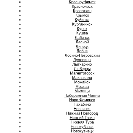
Красноуфимск
Красноярск
Кропоткин
Крымск
Кубинка
Курганинск
Курск
Кушва
Л
Лабинск
Лесной
Липецк
Лобня
Лосино-Петровский
Луховицы
Лыткарино
Люберцы
М
Магнитогорск
Махачкала
Можайск
Москва
Мытищи
Н
Набережные Челны
Наро-Фоминск
Нахабино
Невьянск
Нижний Новгород
Нижний Тагил
Нижняя Тура
Новокубанск
Новокузнецк