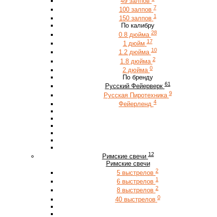
49 залпов
7
100 залпов
1
150 залпов
По калибру
28
0.8 дюйма
17
1 дюйм
10
1.2 дюйма
2
1.8 дюйма
0
2 дюйма
По бренду
61
Русский Фейерверк
9
Русская Пиротехника
4
Фейерленд
12
Римские свечи
Римские свечи
2
5 выстрелов
1
6 выстрелов
2
8 выстрелов
0
40 выстрелов