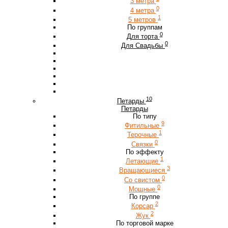
3 метра
0
4 метра
1
5 метров
По группам
0
Для торта
0
Для Свадьбы
10
Петарды
Петарды
По типу
9
Фитильные
1
Терочные
0
Связки
По эффекту
1
Летающие
3
Вращающиеся
0
Со свистом
0
Мощные
По группе
2
Корсар
2
Жук
По торговой марке