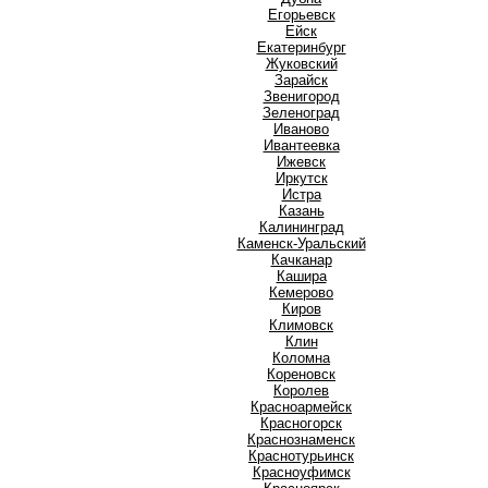
Е
Егорьевск
Ейск
Екатеринбург
Ж
Жуковский
З
Зарайск
Звенигород
Зеленоград
И
Иваново
Ивантеевка
Ижевск
Иркутск
Истра
К
Казань
Калининград
Каменск-Уральский
Качканар
Кашира
Кемерово
Киров
Климовск
Клин
Коломна
Кореновск
Королев
Красноармейск
Красногорск
Краснознаменск
Краснотурьинск
Красноуфимск