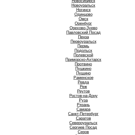
Новосибирск
Новоуральск
Ногинск
О
Одинцово
Омск
Оренбург
Орехово-Зуево
П
Павловский Посад
Пенза
Первоуральск
Пермь
Подольск
Полевской
Приморско-Ахтарск
Протвино
Пушкино
Пущино
Р
Раменское
Ревда
Реж
Реутов
Ростов-на-Дону
Руза
Рязань
С
Самара
Санкт-Петербург
Саратов
Североуральск
Сергиев Посад
Серов