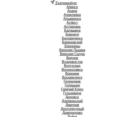
Екатеринбург
А
Абинск
Анапа
Апрелевка
Апшеронск
Асбест
Астрахань
Б
Балашиха
Барнаул
Белореченск
Березовский
Бронницы
В
Верхняя Пышма
Верхняя Салда
Видное
Владивосток
Волгоград
Волоколамск
Воронеж
Воскресенск
Г
Геленджик
Голицыно
Горячий Ключ
Гулькевичи
Д
Дедовск
Дзержинский
Дмитров
Долгопрудный
Домодедово
Дубна