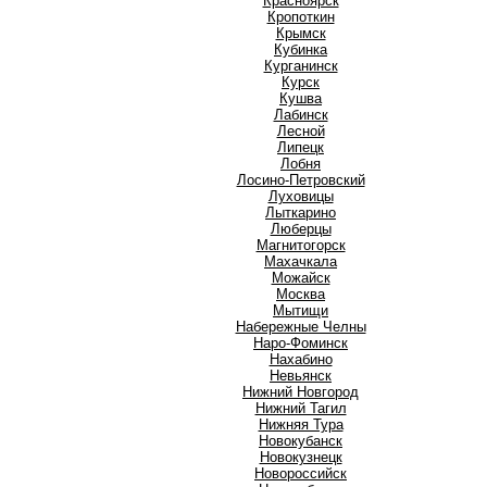
Красноярск
Кропоткин
Крымск
Кубинка
Курганинск
Курск
Кушва
Л
Лабинск
Лесной
Липецк
Лобня
Лосино-Петровский
Луховицы
Лыткарино
Люберцы
М
Магнитогорск
Махачкала
Можайск
Москва
Мытищи
Н
Набережные Челны
Наро-Фоминск
Нахабино
Невьянск
Нижний Новгород
Нижний Тагил
Нижняя Тура
Новокубанск
Новокузнецк
Новороссийск