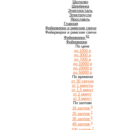
Щ
Щелково
Щербинка
Э
Электросталь
Электроугли
Я
Ярославль
Главная
Фейерверки и римские свечи
Фейерверки и римские свечи
81
Фейерверки
Фейерверки
По цене
до 1500 р
до 3000 р
до 7000 р
до 10000 р
до 20000 р
до 50000 р
По времени
от 30 секунд
от 1 минуты
от 1.5 минут
от 2 минут
от 3 минут
По залпам
6
16 залпов
2
25 залпов
5
36 залпов
3
49 залпов
7
100 залпов