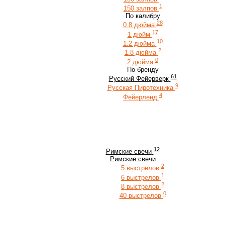
1
150 залпов
По калибру
28
0.8 дюйма
17
1 дюйм
10
1.2 дюйма
2
1.8 дюйма
0
2 дюйма
По бренду
61
Русский Фейерверк
9
Русская Пиротехника
4
Фейерленд
12
Римские свечи
Римские свечи
2
5 выстрелов
1
6 выстрелов
2
8 выстрелов
0
40 выстрелов