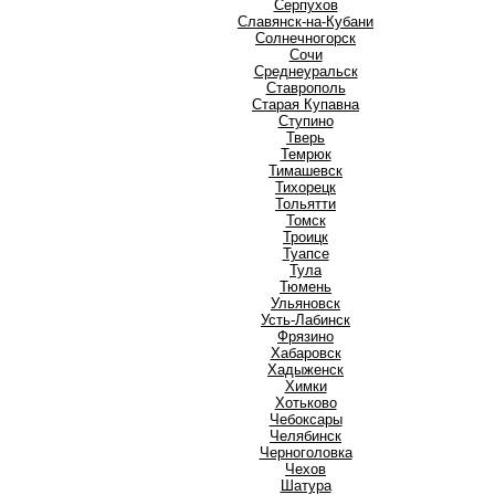
Серпухов
Славянск-на-Кубани
Солнечногорск
Сочи
Среднеуральск
Ставрополь
Старая Купавна
Ступино
Т
Тверь
Темрюк
Тимашевск
Тихорецк
Тольятти
Томск
Троицк
Туапсе
Тула
Тюмень
У
Ульяновск
Усть-Лабинск
Ф
Фрязино
Х
Хабаровск
Хадыженск
Химки
Хотьково
Ч
Чебоксары
Челябинск
Черноголовка
Чехов
Ш
Шатура