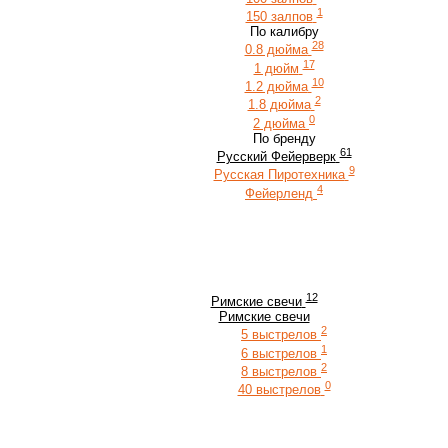
1
150 залпов
По калибру
28
0.8 дюйма
17
1 дюйм
10
1.2 дюйма
2
1.8 дюйма
0
2 дюйма
По бренду
61
Русский Фейерверк
9
Русская Пиротехника
4
Фейерленд
12
Римские свечи
Римские свечи
2
5 выстрелов
1
6 выстрелов
2
8 выстрелов
0
40 выстрелов