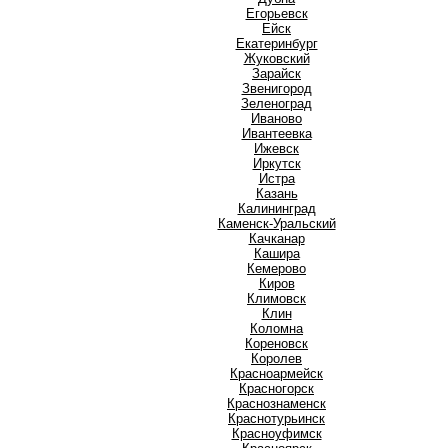
Е
Егорьевск
Ейск
Екатеринбург
Ж
Жуковский
З
Зарайск
Звенигород
Зеленоград
И
Иваново
Ивантеевка
Ижевск
Иркутск
Истра
К
Казань
Калининград
Каменск-Уральский
Качканар
Кашира
Кемерово
Киров
Климовск
Клин
Коломна
Кореновск
Королев
Красноармейск
Красногорск
Краснознаменск
Краснотурьинск
Красноуфимск