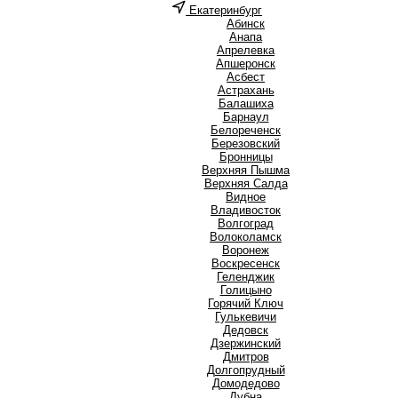
Екатеринбург
А
Абинск
Анапа
Апрелевка
Апшеронск
Асбест
Астрахань
Б
Балашиха
Барнаул
Белореченск
Березовский
Бронницы
В
Верхняя Пышма
Верхняя Салда
Видное
Владивосток
Волгоград
Волоколамск
Воронеж
Воскресенск
Г
Геленджик
Голицыно
Горячий Ключ
Гулькевичи
Д
Дедовск
Дзержинский
Дмитров
Долгопрудный
Домодедово
Дубна