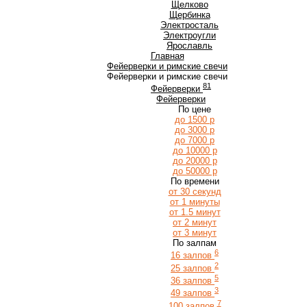
Щ
Щелково
Щербинка
Э
Электросталь
Электроугли
Я
Ярославль
Главная
Фейерверки и римские свечи
Фейерверки и римские свечи
81
Фейерверки
Фейерверки
По цене
до 1500 р
до 3000 р
до 7000 р
до 10000 р
до 20000 р
до 50000 р
По времени
от 30 секунд
от 1 минуты
от 1.5 минут
от 2 минут
от 3 минут
По залпам
6
16 залпов
2
25 залпов
5
36 залпов
3
49 залпов
7
100 залпов