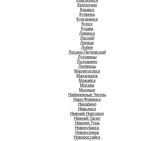
Красноярск
Кропоткин
Крымск
Кубинка
Курганинск
Курск
Кушва
Л
Лабинск
Лесной
Липецк
Лобня
Лосино-Петровский
Луховицы
Лыткарино
Люберцы
М
Магнитогорск
Махачкала
Можайск
Москва
Мытищи
Н
Набережные Челны
Наро-Фоминск
Нахабино
Невьянск
Нижний Новгород
Нижний Тагил
Нижняя Тура
Новокубанск
Новокузнецк
Новороссийск