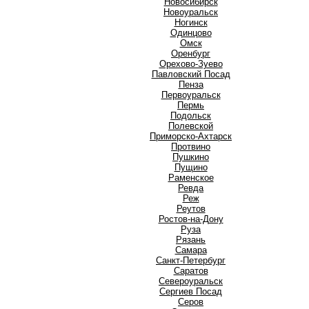
Новосибирск
Новоуральск
Ногинск
О
Одинцово
Омск
Оренбург
Орехово-Зуево
П
Павловский Посад
Пенза
Первоуральск
Пермь
Подольск
Полевской
Приморско-Ахтарск
Протвино
Пушкино
Пущино
Р
Раменское
Ревда
Реж
Реутов
Ростов-на-Дону
Руза
Рязань
С
Самара
Санкт-Петербург
Саратов
Североуральск
Сергиев Посад
Серов