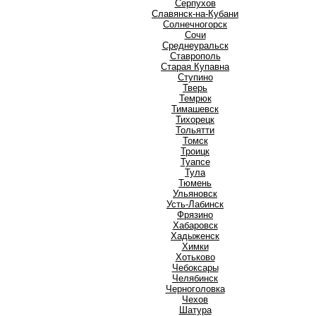
Серпухов
Славянск-на-Кубани
Солнечногорск
Сочи
Среднеуральск
Ставрополь
Старая Купавна
Ступино
Т
Тверь
Темрюк
Тимашевск
Тихорецк
Тольятти
Томск
Троицк
Туапсе
Тула
Тюмень
У
Ульяновск
Усть-Лабинск
Ф
Фрязино
Х
Хабаровск
Хадыженск
Химки
Хотьково
Ч
Чебоксары
Челябинск
Черноголовка
Чехов
Ш
Шатура