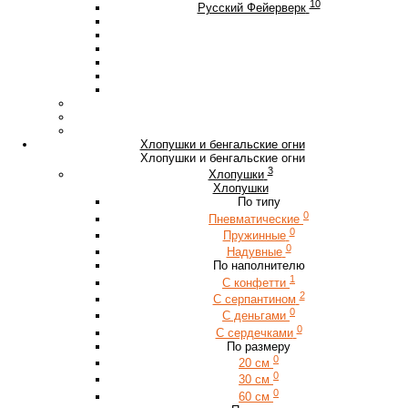
10
Русский Фейерверк
Хлопушки и бенгальские огни
Хлопушки и бенгальские огни
3
Хлопушки
Хлопушки
По типу
0
Пневматические
0
Пружинные
0
Надувные
По наполнителю
1
С конфетти
2
С серпантином
0
С деньгами
0
С сердечками
По размеру
0
20 см
0
30 см
0
60 см