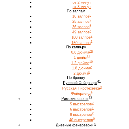
от 2 минут
от 3 минут
По залпам
6
16 залпов
2
25 залпов
5
36 залпов
3
49 залпов
7
100 залпов
1
150 залпов
По калибру
28
0.8 дюйма
17
1 дюйм
10
1.2 дюйма
2
1.8 дюйма
0
2 дюйма
По бренду
61
Русский Фейерверк
9
Русская Пиротехника
4
Фейерленд
12
Римские свечи
2
5 выстрелов
1
6 выстрелов
2
8 выстрелов
0
40 выстрелов
0
Дневные фейерверки