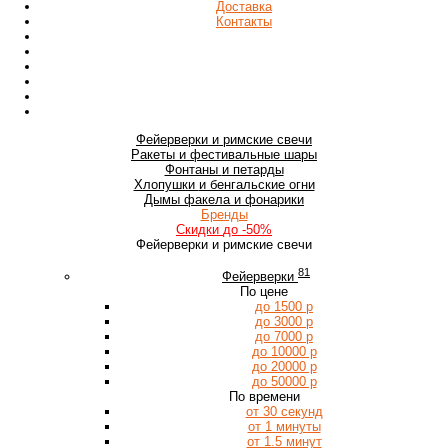
Доставка
Контакты
Фейерверки
и римские свечи
Ракеты
и фестивальные шары
Фонтаны
и петарды
Хлопушки
и бенгальские огни
Дымы
факела и фонарики
Бренды
Скидки
до -50%
Фейерверки и римские свечи
81
Фейерверки
По цене
до 1500 р
до 3000 р
до 7000 р
до 10000 р
до 20000 р
до 50000 р
По времени
от 30 секунд
от 1 минуты
от 1.5 минут