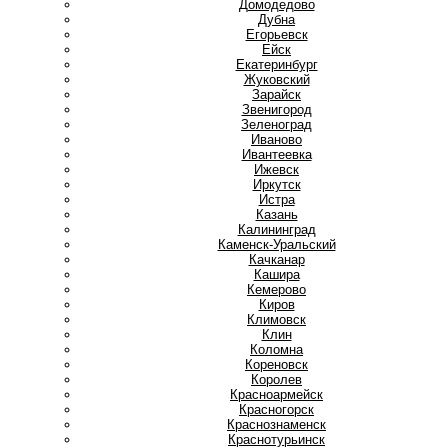
Домодедово
Дубна
Е
Егорьевск
Ейск
Екатеринбург
Ж
Жуковский
З
Зарайск
Звенигород
Зеленоград
И
Иваново
Ивантеевка
Ижевск
Иркутск
Истра
К
Казань
Калининград
Каменск-Уральский
Качканар
Кашира
Кемерово
Киров
Климовск
Клин
Коломна
Кореновск
Королев
Красноармейск
Красногорск
Краснознаменск
Краснотурьинск