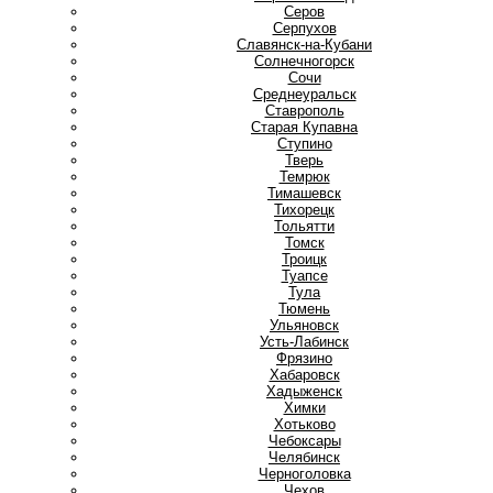
Серов
Серпухов
Славянск-на-Кубани
Солнечногорск
Сочи
Среднеуральск
Ставрополь
Старая Купавна
Ступино
Т
Тверь
Темрюк
Тимашевск
Тихорецк
Тольятти
Томск
Троицк
Туапсе
Тула
Тюмень
У
Ульяновск
Усть-Лабинск
Ф
Фрязино
Х
Хабаровск
Хадыженск
Химки
Хотьково
Ч
Чебоксары
Челябинск
Черноголовка
Чехов