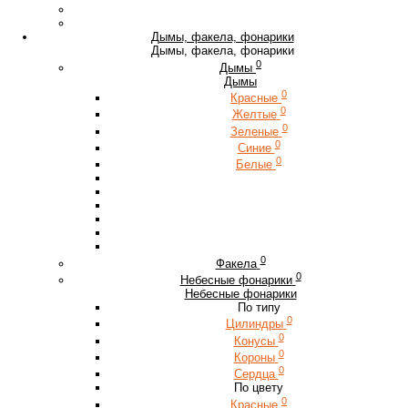
Дымы, факела, фонарики
Дымы, факела, фонарики
0
Дымы
Дымы
0
Красные
0
Желтые
0
Зеленые
0
Синие
0
Белые
0
Факела
0
Небесные фонарики
Небесные фонарики
По типу
0
Цилиндры
0
Конусы
0
Короны
0
Сердца
По цвету
0
Красные