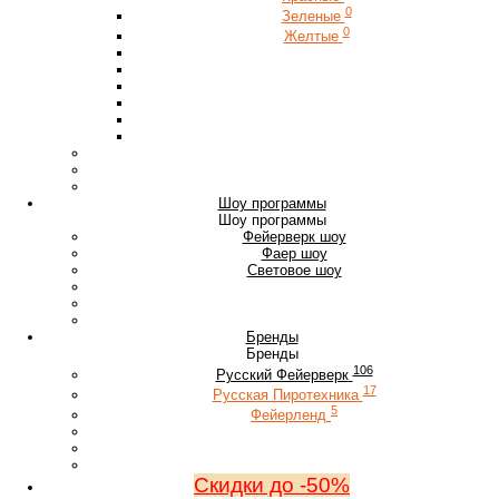
0
Зеленые
0
Желтые
Шоу программы
Шоу программы
Фейерверк шоу
Фаер шоу
Световое шоу
Бренды
Бренды
106
Русский Фейерверк
17
Русская Пиротехника
5
Фейерленд
Скидки до -50%