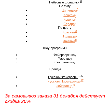
0
Небесные фонарики
По типу
0
Цилиндры
0
Конусы
0
Короны
0
Сердца
По цвету
0
Красные
0
Зеленые
0
Желтые
Шоу программы
Фейерверк шоу
Фаер шоу
Световое шоу
Бренды
106
Русский Фейерверк
17
Русская Пиротехника
5
Фейерленд
За самовывоз заказа 31 декабря действует
скидка 20%