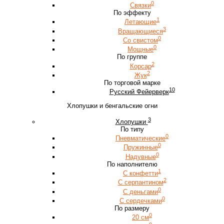
0
Связки
По эффекту
1
Летающие
3
Вращающиеся
0
Со свистом
0
Мощные
По группе
2
Корсар
2
Жук
По торговой марке
10
Русский Фейерверк
Хлопушки и бенгальские огни
3
Хлопушки
По типу
0
Пневматические
0
Пружинные
0
Надувные
По наполнителю
1
С конфетти
2
С серпантином
0
С деньгами
0
С сердечками
По размеру
0
20 см