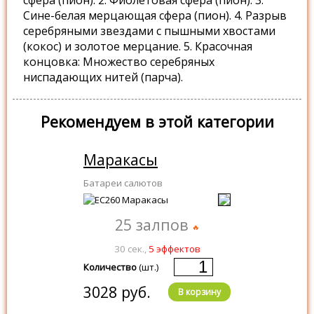
сфера (пион). 2. Фиолетовая сфера (пион). 3.
Сине-белая мерцающая сфера (пион). 4. Разрыв
серебряными звездами с пышными хвостами
(кокос) и золотое мерцание. 5. Красочная
концовка: Множество серебряных
ниспадающих нитей (парча).
Рекомендуем в этой категории
Маракасы
Батареи салютов
25 залпов
30 сек.,
5 эффектов
Количество
(шт.)
3028 руб.
В корзину