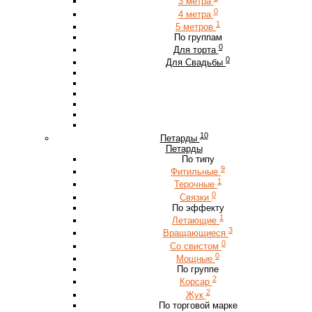
3 метра
0
4 метра
1
5 метров
По группам
0
Для торта
0
Для Свадьбы
10
Петарды
Петарды
По типу
9
Фитильные
1
Терочные
0
Связки
По эффекту
1
Летающие
3
Вращающиеся
0
Со свистом
0
Мощные
По группе
2
Корсар
2
Жук
По торговой марке