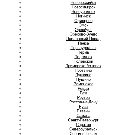
Новороссийск
Новосибирск
Новоуральск
Ногинск
О
Одинцово
Омск
Оренбург
Орехово-Зуево
П
Павловский Посад
Пенза
Первоуральск
Пермь
Подольск
Полевской
Приморско-Ахтарск
Протвино
Пушкино
Пущино
Р
Раменское
Ревда
Реж
Реутов
Ростов-на-Дону
Руза
Рязань
С
Самара
Санкт-Петербург
Саратов
Североуральск
Сергиев Посад