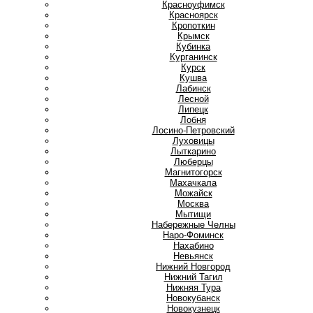
Красноуфимск
Красноярск
Кропоткин
Крымск
Кубинка
Курганинск
Курск
Кушва
Л
Лабинск
Лесной
Липецк
Лобня
Лосино-Петровский
Луховицы
Лыткарино
Люберцы
М
Магнитогорск
Махачкала
Можайск
Москва
Мытищи
Н
Набережные Челны
Наро-Фоминск
Нахабино
Невьянск
Нижний Новгород
Нижний Тагил
Нижняя Тура
Новокубанск
Новокузнецк