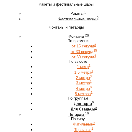
Ракеты и фестивальные шары
3
Ракеты
0
Фестивальные шары
Фонтаны и петарды
28
Фонтаны
По времени
8
от 15 секунд
15
от 30 секунд
4
от 60 секунд
По высоте
1
1 метр
1
1.5 метра
3
2 метра
1
3 метра
0
4 метра
1
5 метров
По группам
0
Для торта
0
Для Свадьбы
10
Петарды
По типу
9
Фитильные
1
Терочные