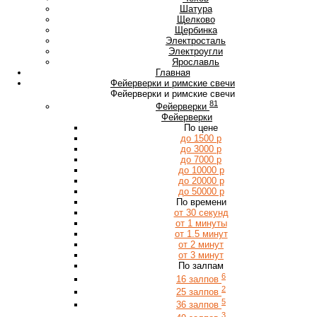
Ш
Шатура
Щ
Щелково
Щербинка
Э
Электросталь
Электроугли
Я
Ярославль
Главная
Фейерверки и римские свечи
Фейерверки и римские свечи
81
Фейерверки
Фейерверки
По цене
до 1500 р
до 3000 р
до 7000 р
до 10000 р
до 20000 р
до 50000 р
По времени
от 30 секунд
от 1 минуты
от 1.5 минут
от 2 минут
от 3 минут
По залпам
6
16 залпов
2
25 залпов
5
36 залпов
3