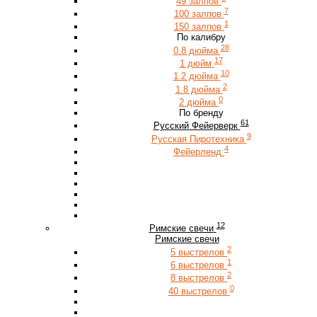
49 залпов
7
100 залпов
1
150 залпов
По калибру
28
0.8 дюйма
17
1 дюйм
10
1.2 дюйма
2
1.8 дюйма
0
2 дюйма
По бренду
61
Русский Фейерверк
9
Русская Пиротехника
4
Фейерленд
12
Римские свечи
Римские свечи
2
5 выстрелов
1
6 выстрелов
2
8 выстрелов
0
40 выстрелов