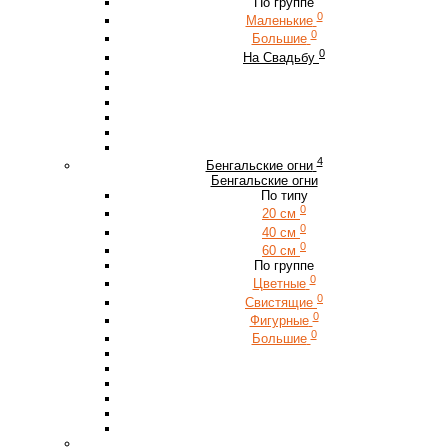
По группе
0
Маленькие
0
Большие
0
На Свадьбу
4
Бенгальские огни
Бенгальские огни
По типу
0
20 см
0
40 см
0
60 см
По группе
0
Цветные
0
Свистящие
0
Фигурные
0
Большие