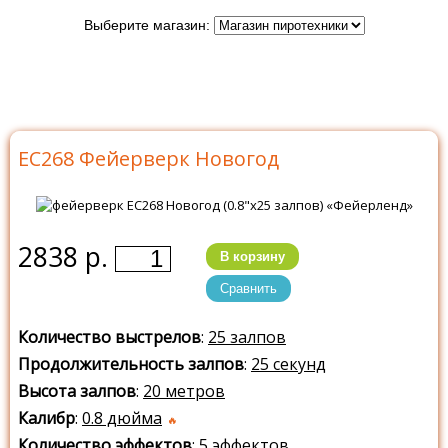
Выберите магазин:
Главная
>
Каталог
>
Батареи салютов
>
Батареи
салютов Фейерленд
>
ЕС268 Новогод
ЕС268 Фейерверк Новогод
2838 р.
В корзину
Сравнить
Количество выстрелов
:
25 залпов
Продолжительность залпов
:
25 секунд
Высота залпов
:
20 метров
Калибр
:
0.8 дюйма
Количество эффектов
:
5 эффектов