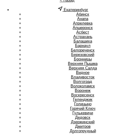
< Назад
Екатеринбург
А
Абинск
Анапа
Апрелевка
Апшеронск
Асбест
Астрахань
Б
Балашиха
Барнаул
Белореченск
Березовский
Бронницы
В
Верхняя Пышма
Верхняя Салда
Видное
Владивосток
Волгоград
Волоколамск
Воронеж
Воскресенск
Г
Геленджик
Голицыно
Горячий Ключ
Гулькевичи
Д
Дедовск
Дзержинский
Дмитров
Долгопрудный