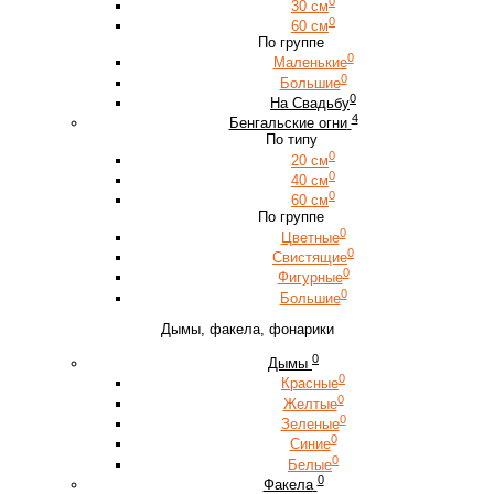
0
30 см
0
60 см
По группе
0
Маленькие
0
Большие
0
На Свадьбу
4
Бенгальские огни
По типу
0
20 см
0
40 см
0
60 см
По группе
0
Цветные
0
Свистящие
0
Фигурные
0
Большие
Дымы, факела, фонарики
0
Дымы
0
Красные
0
Желтые
0
Зеленые
0
Синие
0
Белые
0
Факела