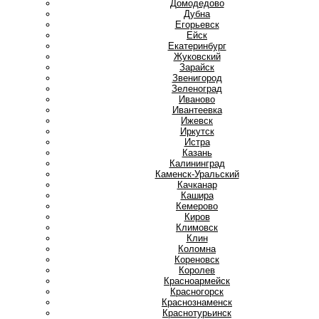
Домодедово
Дубна
Е
Егорьевск
Ейск
Екатеринбург
Ж
Жуковский
З
Зарайск
Звенигород
Зеленоград
И
Иваново
Ивантеевка
Ижевск
Иркутск
Истра
К
Казань
Калининград
Каменск-Уральский
Качканар
Кашира
Кемерово
Киров
Климовск
Клин
Коломна
Кореновск
Королев
Красноармейск
Красногорск
Краснознаменск
Краснотурьинск