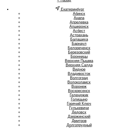
< Назад
Екатеринбург
А
Абинск
Анапа
Апрелевка
Апшеронск
Асбест
Астрахань
Б
Балашиха
Барнаул
Белореченск
Березовский
Бронницы
В
Верхняя Пышма
Верхняя Салда
Видное
Владивосток
Волгоград
Волоколамск
Воронеж
Воскресенск
Г
Геленджик
Голицыно
Горячий Ключ
Гулькевичи
Д
Дедовск
Дзержинский
Дмитров
Долгопрудный