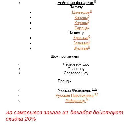
0
Небесные фонарики
По типу
0
Цилиндры
0
Конусы
0
Короны
0
Сердца
По цвету
0
Красные
0
Зеленые
0
Желтые
Шоу программы
Фейерверк шоу
Фаер шоу
Световое шоу
Бренды
106
Русский Фейерверк
17
Русская Пиротехника
5
Фейерленд
За самовывоз заказа 31 декабря действует
скидка 20%