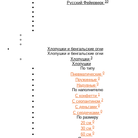
10
Русский Фейерверк
Хлопушки и бенгальские огни
Хлопушки и бенгальские огни
3
Хлопушки
Хлопушки
По типу
0
Пневматические
0
Пружинные
0
Надувные
По наполнителю
1
С конфетти
2
С серпантином
0
С деньгами
0
С сердечками
По размеру
0
20 см
0
30 см
0
60 см