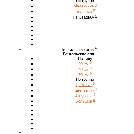
По группе
0
Маленькие
0
Большие
0
На Свадьбу
4
Бенгальские огни
Бенгальские огни
По типу
0
20 см
0
40 см
0
60 см
По группе
0
Цветные
0
Свистящие
0
Фигурные
0
Большие