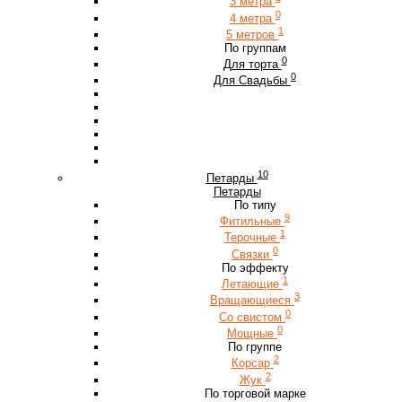
3 метра
0
4 метра
1
5 метров
По группам
0
Для торта
0
Для Свадьбы
10
Петарды
Петарды
По типу
9
Фитильные
1
Терочные
0
Связки
По эффекту
1
Летающие
3
Вращающиеся
0
Со свистом
0
Мощные
По группе
2
Корсар
2
Жук
По торговой марке