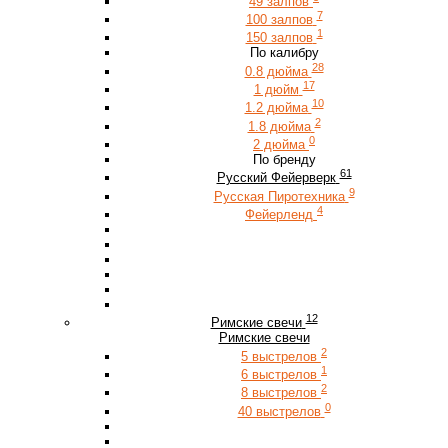
49 залпов
7
100 залпов
1
150 залпов
По калибру
28
0.8 дюйма
17
1 дюйм
10
1.2 дюйма
2
1.8 дюйма
0
2 дюйма
По бренду
61
Русский Фейерверк
9
Русская Пиротехника
4
Фейерленд
12
Римские свечи
Римские свечи
2
5 выстрелов
1
6 выстрелов
2
8 выстрелов
0
40 выстрелов