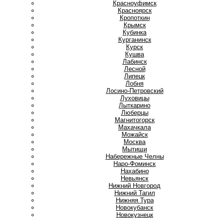
Красноуфимск
Красноярск
Кропоткин
Крымск
Кубинка
Курганинск
Курск
Кушва
Л
Лабинск
Лесной
Липецк
Лобня
Лосино-Петровский
Луховицы
Лыткарино
Люберцы
М
Магнитогорск
Махачкала
Можайск
Москва
Мытищи
Н
Набережные Челны
Наро-Фоминск
Нахабино
Невьянск
Нижний Новгород
Нижний Тагил
Нижняя Тура
Новокубанск
Новокузнецк