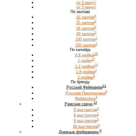
от 2 минут
от 3 минут
По залпам
6
16 залпов
2
25 залпов
5
36 залпов
3
49 залпов
7
100 залпов
1
150 залпов
По калибру
28
0.8 дюйма
17
1 дюйм
10
1.2 дюйма
2
1.8 дюйма
0
2 дюйма
По бренду
61
Русский Фейерверк
9
Русская Пиротехника
4
Фейерленд
12
Римские свечи
2
5 выстрелов
1
6 выстрелов
2
8 выстрелов
0
40 выстрелов
0
Дневные фейерверки