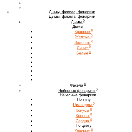
Дымы, факела, фонарики
Дымы, факела, фонарики
0
Дымы
Дымы
0
Красные
0
Желтые
0
Зеленые
0
Синие
0
Белые
0
Факела
0
Небесные фонарики
Небесные фонарики
По типу
0
Цилиндры
0
Конусы
0
Короны
0
Сердца
По цвету
0
Красные