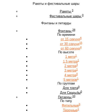
Ракеты и фестивальные шары
3
Ракеты
0
Фестивальные шары
Фонтаны и петарды
28
Фонтаны
По времени
8
от 15 секунд
15
от 30 секунд
4
от 60 секунд
По высоте
1
1 метр
1
1.5 метра
3
2 метра
1
3 метра
0
4 метра
1
5 метров
По группам
0
Для торта
0
Для Свадьбы
10
Петарды
По типу
9
Фитильные
1
Терочные