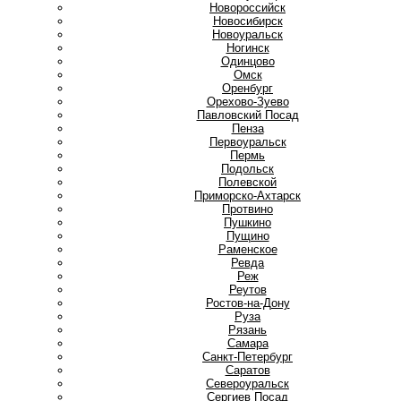
Новороссийск
Новосибирск
Новоуральск
Ногинск
О
Одинцово
Омск
Оренбург
Орехово-Зуево
П
Павловский Посад
Пенза
Первоуральск
Пермь
Подольск
Полевской
Приморско-Ахтарск
Протвино
Пушкино
Пущино
Р
Раменское
Ревда
Реж
Реутов
Ростов-на-Дону
Руза
Рязань
С
Самара
Санкт-Петербург
Саратов
Североуральск
Сергиев Посад