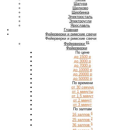
Ш
Шатура
Щ
Щелково
Щербинка
Э
Электросталь
Электроугли
Я
Ярославль
Главная
Фейерверки и римские свечи
Фейерверки и римские свечи
81
Фейерверки
Фейерверки
По цене
до 1500 р
до 3000 р
до 7000 р
до 10000 р
до 20000 р
до 50000 р
По времени
от 30 секунд
от 1 минуты
от 1.5 минут
от 2 минут
от 3 минут
По залпам
6
16 залпов
2
25 залпов
5
36 залпов
3