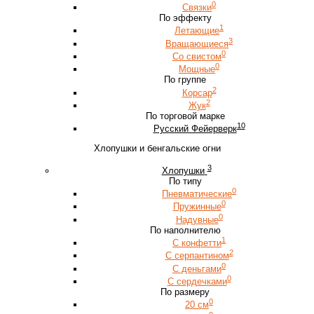
0
Связки
По эффекту
1
Летающие
3
Вращающиеся
0
Со свистом
0
Мощные
По группе
2
Корсар
2
Жук
По торговой марке
10
Русский Фейерверк
Хлопушки и бенгальские огни
3
Хлопушки
По типу
0
Пневматические
0
Пружинные
0
Надувные
По наполнителю
1
С конфетти
2
С серпантином
0
С деньгами
0
С сердечками
По размеру
0
20 см