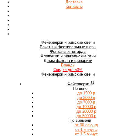
Доставка
Контакты
Фейерверки
и римские свечи
Ракеты
и фестивальные шары
Фонтаны
и петарды
Хлопушки
и бенгальские огни
Дымы
факела и фонарики
Бренды
Скидки
до -50%
Фейерверки и римские свечи
81
Фейерверки
По цене
до 1500 р
до 3000 р
до 7000 р
до 10000 р
до 20000 р
до 50000 р
По времени
от 30 секунд
от 1 минуты
от 1.5 минут