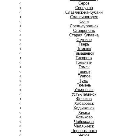
Серов
Серпухов
Славянск-на-Кубани
Солнечногорск
Сочи
Среднеуральск
Ставрополь
Старая Купавна
Ступино
Т
Тверь
Темрюк
Тимашевск
Тихорецк
Тольятти
Томск
Троицк
Туапсе
Тула
Тюмень
У
Ульяновск
Усть-Лабинск
Ф
Фрязино
Х
Хабаровск
Хадыженск
Химки
Хотьково
Ч
Чебоксары
Челябинск
Черноголовка
Чехов