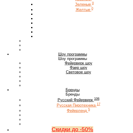
0
Зеленые
0
Желтые
Шоу программы
Шоу программы
Фейерверк шоу
Фаер шоу
Световое шоу
Бренды
Бренды
106
Русский Фейерверк
17
Русская Пиротехника
5
Фейерленд
Скидки до -50%