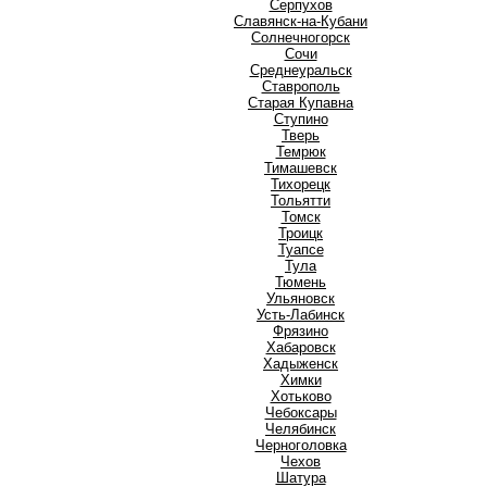
Серпухов
Славянск-на-Кубани
Солнечногорск
Сочи
Среднеуральск
Ставрополь
Старая Купавна
Ступино
Т
Тверь
Темрюк
Тимашевск
Тихорецк
Тольятти
Томск
Троицк
Туапсе
Тула
Тюмень
У
Ульяновск
Усть-Лабинск
Ф
Фрязино
Х
Хабаровск
Хадыженск
Химки
Хотьково
Ч
Чебоксары
Челябинск
Черноголовка
Чехов
Ш
Шатура