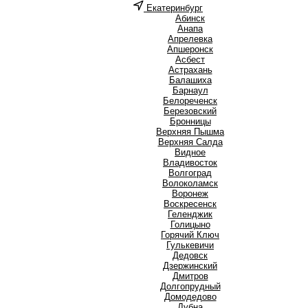
Екатеринбург
А
Абинск
Анапа
Апрелевка
Апшеронск
Асбест
Астрахань
Б
Балашиха
Барнаул
Белореченск
Березовский
Бронницы
В
Верхняя Пышма
Верхняя Салда
Видное
Владивосток
Волгоград
Волоколамск
Воронеж
Воскресенск
Г
Геленджик
Голицыно
Горячий Ключ
Гулькевичи
Д
Дедовск
Дзержинский
Дмитров
Долгопрудный
Домодедово
Дубна