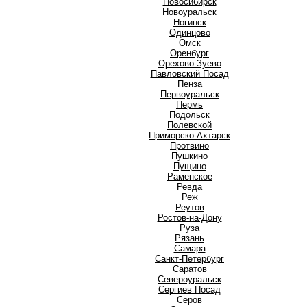
Новосибирск
Новоуральск
Ногинск
О
Одинцово
Омск
Оренбург
Орехово-Зуево
П
Павловский Посад
Пенза
Первоуральск
Пермь
Подольск
Полевской
Приморско-Ахтарск
Протвино
Пушкино
Пущино
Р
Раменское
Ревда
Реж
Реутов
Ростов-на-Дону
Руза
Рязань
С
Самара
Санкт-Петербург
Саратов
Североуральск
Сергиев Посад
Серов