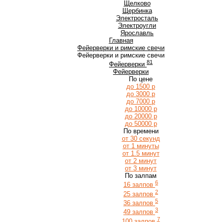
Щ
Щелково
Щербинка
Э
Электросталь
Электроугли
Я
Ярославль
Главная
Фейерверки и римские свечи
Фейерверки и римские свечи
81
Фейерверки
Фейерверки
По цене
до 1500 р
до 3000 р
до 7000 р
до 10000 р
до 20000 р
до 50000 р
По времени
от 30 секунд
от 1 минуты
от 1.5 минут
от 2 минут
от 3 минут
По залпам
6
16 залпов
2
25 залпов
5
36 залпов
3
49 залпов
7
100 залпов