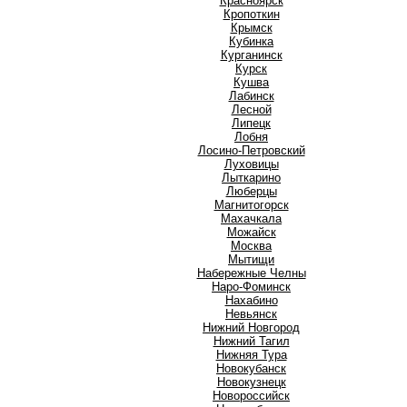
Красноярск
Кропоткин
Крымск
Кубинка
Курганинск
Курск
Кушва
Л
Лабинск
Лесной
Липецк
Лобня
Лосино-Петровский
Луховицы
Лыткарино
Люберцы
М
Магнитогорск
Махачкала
Можайск
Москва
Мытищи
Н
Набережные Челны
Наро-Фоминск
Нахабино
Невьянск
Нижний Новгород
Нижний Тагил
Нижняя Тура
Новокубанск
Новокузнецк
Новороссийск