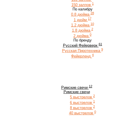
1
150 залпов
По калибру
28
0.8 дюйма
17
1 дюйм
10
1.2 дюйма
2
1.8 дюйма
0
2 дюйма
По бренду
61
Русский Фейерверк
9
Русская Пиротехника
4
Фейерленд
12
Римские свечи
Римские свечи
2
5 выстрелов
1
6 выстрелов
2
8 выстрелов
0
40 выстрелов