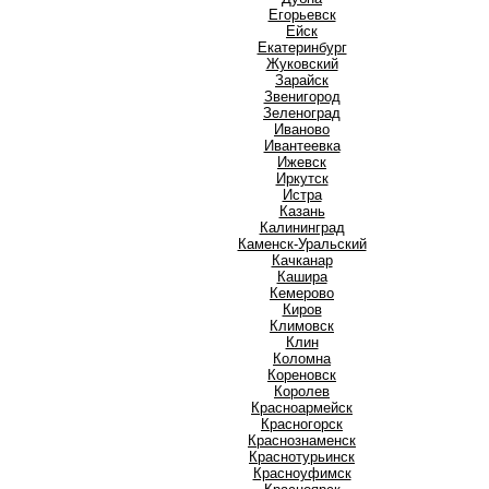
Е
Егорьевск
Ейск
Екатеринбург
Ж
Жуковский
З
Зарайск
Звенигород
Зеленоград
И
Иваново
Ивантеевка
Ижевск
Иркутск
Истра
К
Казань
Калининград
Каменск-Уральский
Качканар
Кашира
Кемерово
Киров
Климовск
Клин
Коломна
Кореновск
Королев
Красноармейск
Красногорск
Краснознаменск
Краснотурьинск
Красноуфимск