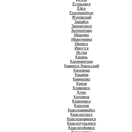
Е
Егорьевск
Ейск
Екатеринбург
Ж
Жуковский
З
Зарайск
Звенигород
Зеленоград
И
Иваново
Ивантеевка
Ижевск
Иркутск
Истра
К
Казань
Калининград
Каменск-Уральский
Качканар
Кашира
Кемерово
Киров
Климовск
Клин
Коломна
Кореновск
Королев
Красноармейск
Красногорск
Краснознаменск
Краснотурьинск
Красноуфимск