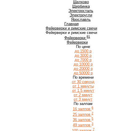
Щ
Щелково
Щербинка
Э
Электросталь
Электроугли
Я
Ярославль
Главная
Фейерверки и римские свечи
Фейерверки и римские свечи
81
Фейерверки
Фейерверки
По цене
до 1500 р
до 3000 р
до 7000 р
до 10000 р
до 20000 р
до 50000 р
По времени
от 30 секунд
от 1 минуты
от 1.5 минут
от 2 минут
от 3 минут
По залпам
6
16 залпов
2
25 залпов
5
36 залпов
3
49 залпов
7
100 залпов