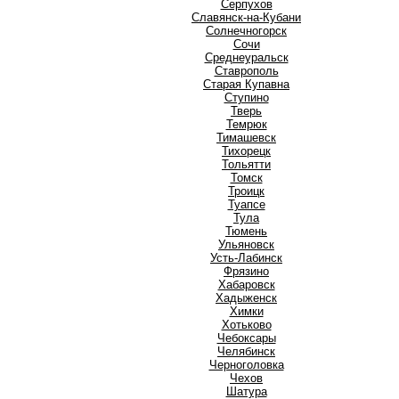
Серпухов
Славянск-на-Кубани
Солнечногорск
Сочи
Среднеуральск
Ставрополь
Старая Купавна
Ступино
Т
Тверь
Темрюк
Тимашевск
Тихорецк
Тольятти
Томск
Троицк
Туапсе
Тула
Тюмень
У
Ульяновск
Усть-Лабинск
Ф
Фрязино
Х
Хабаровск
Хадыженск
Химки
Хотьково
Ч
Чебоксары
Челябинск
Черноголовка
Чехов
Ш
Шатура