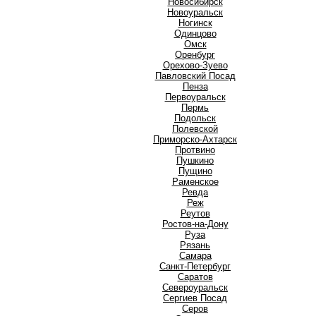
Новосибирск
Новоуральск
Ногинск
О
Одинцово
Омск
Оренбург
Орехово-Зуево
П
Павловский Посад
Пенза
Первоуральск
Пермь
Подольск
Полевской
Приморско-Ахтарск
Протвино
Пушкино
Пущино
Р
Раменское
Ревда
Реж
Реутов
Ростов-на-Дону
Руза
Рязань
С
Самара
Санкт-Петербург
Саратов
Североуральск
Сергиев Посад
Серов