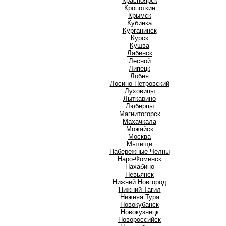
Красноярск
Кропоткин
Крымск
Кубинка
Курганинск
Курск
Кушва
Л
Лабинск
Лесной
Липецк
Лобня
Лосино-Петровский
Луховицы
Лыткарино
Люберцы
М
Магнитогорск
Махачкала
Можайск
Москва
Мытищи
Н
Набережные Челны
Наро-Фоминск
Нахабино
Невьянск
Нижний Новгород
Нижний Тагил
Нижняя Тура
Новокубанск
Новокузнецк
Новороссийск