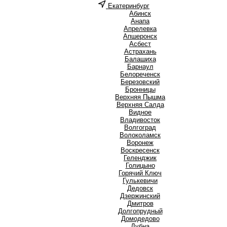
Екатеринбург
А
Абинск
Анапа
Апрелевка
Апшеронск
Асбест
Астрахань
Б
Балашиха
Барнаул
Белореченск
Березовский
Бронницы
В
Верхняя Пышма
Верхняя Салда
Видное
Владивосток
Волгоград
Волоколамск
Воронеж
Воскресенск
Г
Геленджик
Голицыно
Горячий Ключ
Гулькевичи
Д
Дедовск
Дзержинский
Дмитров
Долгопрудный
Домодедово
Дубна