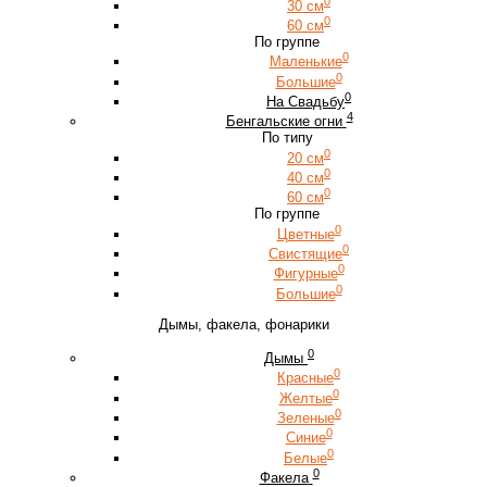
0
30 см
0
60 см
По группе
0
Маленькие
0
Большие
0
На Свадьбу
4
Бенгальские огни
По типу
0
20 см
0
40 см
0
60 см
По группе
0
Цветные
0
Свистящие
0
Фигурные
0
Большие
Дымы, факела, фонарики
0
Дымы
0
Красные
0
Желтые
0
Зеленые
0
Синие
0
Белые
0
Факела