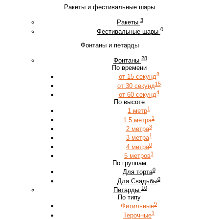
Ракеты и фестивальные шары
3
Ракеты
0
Фестивальные шары
Фонтаны и петарды
28
Фонтаны
По времени
8
от 15 секунд
15
от 30 секунд
4
от 60 секунд
По высоте
1
1 метр
1
1.5 метра
3
2 метра
1
3 метра
0
4 метра
1
5 метров
По группам
0
Для торта
0
Для Свадьбы
10
Петарды
По типу
9
Фитильные
1
Терочные