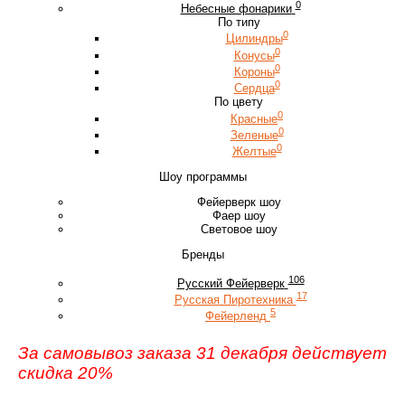
0
Небесные фонарики
По типу
0
Цилиндры
0
Конусы
0
Короны
0
Сердца
По цвету
0
Красные
0
Зеленые
0
Желтые
Шоу программы
Фейерверк шоу
Фаер шоу
Световое шоу
Бренды
106
Русский Фейерверк
17
Русская Пиротехника
5
Фейерленд
За самовывоз заказа 31 декабря действует
скидка 20%