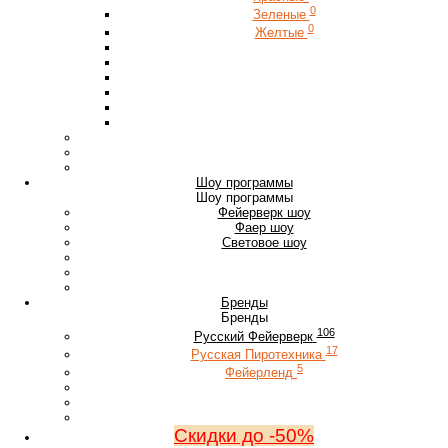
0
Зеленые
0
Желтые
Шоу программы
Шоу программы
Фейерверк шоу
Фаер шоу
Световое шоу
Бренды
Бренды
106
Русский Фейерверк
17
Русская Пиротехника
5
Фейерленд
Скидки до -50%