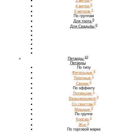
3 метра
0
4 метра
1
5 метров
По группам
0
Для торта
0
Для Свадьбы
10
Петарды
Петарды
По типу
9
Фитильные
1
Терочные
0
Связки
По эффекту
1
Летающие
3
Вращающиеся
0
Со свистом
0
Мощные
По группе
2
Корсар
2
Жук
По торговой марке