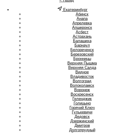
< Назад
Екатеринбург
А
Абинск
Анапа
Апрелевка
Апшеронск
Асбест
Астрахань
Б
Балашиха
Барнаул
Белореченск
Березовский
Бронницы
В
Верхняя Пышма
Верхняя Салда
Видное
Владивосток
Волгоград
Волоколамск
Воронеж
Воскресенск
Г
Геленджик
Голицыно
Горячий Ключ
Гулькевичи
Д
Дедовск
Дзержинский
Дмитров
Долгопрудный