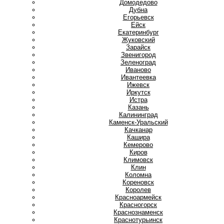
Домодедово
Дубна
Е
Егорьевск
Ейск
Екатеринбург
Ж
Жуковский
З
Зарайск
Звенигород
Зеленоград
И
Иваново
Ивантеевка
Ижевск
Иркутск
Истра
К
Казань
Калининград
Каменск-Уральский
Качканар
Кашира
Кемерово
Киров
Климовск
Клин
Коломна
Кореновск
Королев
Красноармейск
Красногорск
Краснознаменск
Краснотурьинск