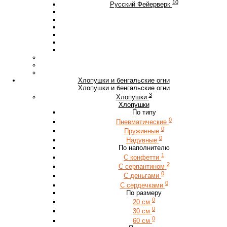
10
Русский Фейерверк
Хлопушки и бенгальские огни
Хлопушки и бенгальские огни
3
Хлопушки
Хлопушки
По типу
0
Пневматические
0
Пружинные
0
Надувные
По наполнителю
1
С конфетти
2
С серпантином
0
С деньгами
0
С сердечками
По размеру
0
20 см
0
30 см
0
60 см