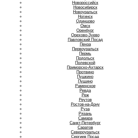
Новороссийск
Новосибирск
Новоуральск
Ногинск
О
Одинцово
Омск
Оренбург
Орехово-Зуево
П
Павловский Посад
Пенза
Первоуральск
Пермь
Подольск
Полевской
Приморско-Ахтарск
Протвино
Пушкино
Пущино
Р
Раменское
Ревда
Реж
Реутов
Ростов-на-Дону
Руза
Рязань
С
Самара
Санкт-Петербург
Саратов
Североуральск
Сергиев Посад