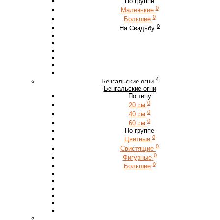
По группе
0
Маленькие
0
Большие
0
На Свадьбу
4
Бенгальские огни
Бенгальские огни
По типу
0
20 см
0
40 см
0
60 см
По группе
0
Цветные
0
Свистящие
0
Фигурные
0
Большие