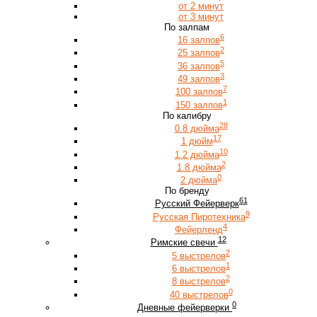
от 2 минут
от 3 минут
По залпам
6
16 залпов
2
25 залпов
5
36 залпов
3
49 залпов
7
100 залпов
1
150 залпов
По калибру
28
0.8 дюйма
17
1 дюйм
10
1.2 дюйма
2
1.8 дюйма
0
2 дюйма
По бренду
61
Русский Фейерверк
9
Русская Пиротехника
4
Фейерленд
12
Римские свечи
2
5 выстрелов
1
6 выстрелов
2
8 выстрелов
0
40 выстрелов
0
Дневные фейерверки