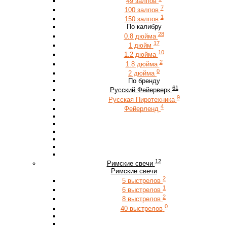
49 залпов
7
100 залпов
1
150 залпов
По калибру
28
0.8 дюйма
17
1 дюйм
10
1.2 дюйма
2
1.8 дюйма
0
2 дюйма
По бренду
61
Русский Фейерверк
9
Русская Пиротехника
4
Фейерленд
12
Римские свечи
Римские свечи
2
5 выстрелов
1
6 выстрелов
2
8 выстрелов
0
40 выстрелов