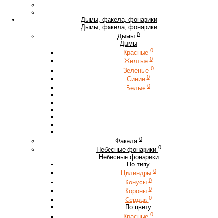
Дымы, факела, фонарики
Дымы, факела, фонарики
0
Дымы
Дымы
0
Красные
0
Желтые
0
Зеленые
0
Синие
0
Белые
0
Факела
0
Небесные фонарики
Небесные фонарики
По типу
0
Цилиндры
0
Конусы
0
Короны
0
Сердца
По цвету
0
Красные