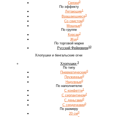
0
Связки
По эффекту
1
Летающие
3
Вращающиеся
0
Со свистом
0
Мощные
По группе
2
Корсар
2
Жук
По торговой марке
10
Русский Фейерверк
Хлопушки и бенгальские огни
3
Хлопушки
По типу
0
Пневматические
0
Пружинные
0
Надувные
По наполнителю
1
С конфетти
2
С серпантином
0
С деньгами
0
С сердечками
По размеру
0
20 см