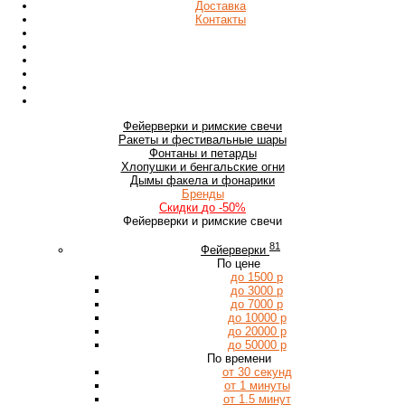
Доставка
Контакты
Фейерверки
и римские свечи
Ракеты
и фестивальные шары
Фонтаны
и петарды
Хлопушки
и бенгальские огни
Дымы
факела и фонарики
Бренды
Скидки
до -50%
Фейерверки и римские свечи
81
Фейерверки
По цене
до 1500 р
до 3000 р
до 7000 р
до 10000 р
до 20000 р
до 50000 р
По времени
от 30 секунд
от 1 минуты
от 1.5 минут