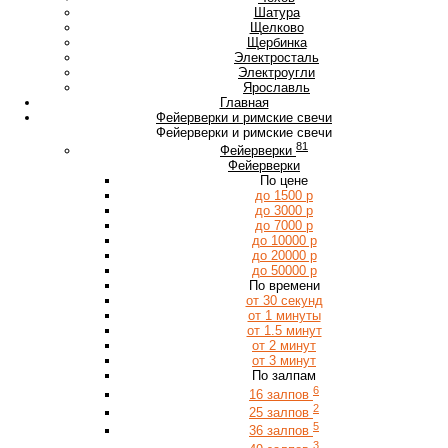
Ш
Шатура
Щ
Щелково
Щербинка
Э
Электросталь
Электроугли
Я
Ярославль
Главная
Фейерверки и римские свечи
Фейерверки и римские свечи
81
Фейерверки
Фейерверки
По цене
до 1500 р
до 3000 р
до 7000 р
до 10000 р
до 20000 р
до 50000 р
По времени
от 30 секунд
от 1 минуты
от 1.5 минут
от 2 минут
от 3 минут
По залпам
6
16 залпов
2
25 залпов
5
36 залпов
3