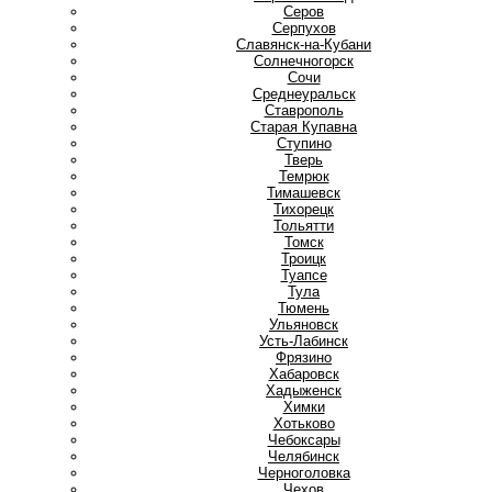
Серов
Серпухов
Славянск-на-Кубани
Солнечногорск
Сочи
Среднеуральск
Ставрополь
Старая Купавна
Ступино
Т
Тверь
Темрюк
Тимашевск
Тихорецк
Тольятти
Томск
Троицк
Туапсе
Тула
Тюмень
У
Ульяновск
Усть-Лабинск
Ф
Фрязино
Х
Хабаровск
Хадыженск
Химки
Хотьково
Ч
Чебоксары
Челябинск
Черноголовка
Чехов