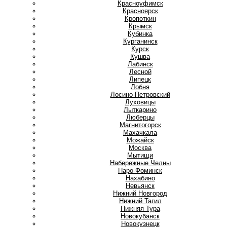
Красноуфимск
Красноярск
Кропоткин
Крымск
Кубинка
Курганинск
Курск
Кушва
Л
Лабинск
Лесной
Липецк
Лобня
Лосино-Петровский
Луховицы
Лыткарино
Люберцы
М
Магнитогорск
Махачкала
Можайск
Москва
Мытищи
Н
Набережные Челны
Наро-Фоминск
Нахабино
Невьянск
Нижний Новгород
Нижний Тагил
Нижняя Тура
Новокубанск
Новокузнецк