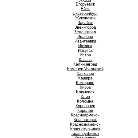
Е
Егорьевск
Ейск
Екатеринбург
Ж
Жуковский
З
Зарайск
Звенигород
Зеленоград
И
Иваново
Ивантеевка
Ижевск
Иркутск
Истра
К
Казань
Калининград
Каменск-Уральский
Качканар
Кашира
Кемерово
Киров
Климовск
Клин
Коломна
Кореновск
Королев
Красноармейск
Красногорск
Краснознаменск
Краснотурьинск
Красноуфимск