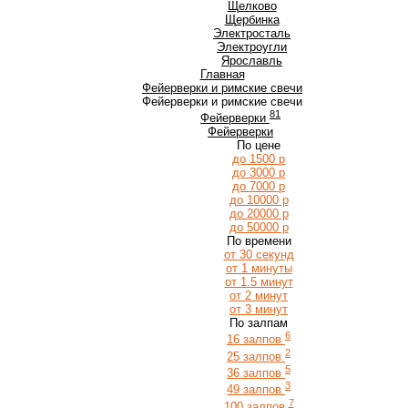
Щ
Щелково
Щербинка
Э
Электросталь
Электроугли
Я
Ярославль
Главная
Фейерверки и римские свечи
Фейерверки и римские свечи
81
Фейерверки
Фейерверки
По цене
до 1500 р
до 3000 р
до 7000 р
до 10000 р
до 20000 р
до 50000 р
По времени
от 30 секунд
от 1 минуты
от 1.5 минут
от 2 минут
от 3 минут
По залпам
6
16 залпов
2
25 залпов
5
36 залпов
3
49 залпов
7
100 залпов