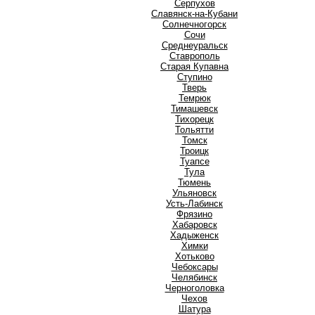
Серпухов
Славянск-на-Кубани
Солнечногорск
Сочи
Среднеуральск
Ставрополь
Старая Купавна
Ступино
Т
Тверь
Темрюк
Тимашевск
Тихорецк
Тольятти
Томск
Троицк
Туапсе
Тула
Тюмень
У
Ульяновск
Усть-Лабинск
Ф
Фрязино
Х
Хабаровск
Хадыженск
Химки
Хотьково
Ч
Чебоксары
Челябинск
Черноголовка
Чехов
Ш
Шатура