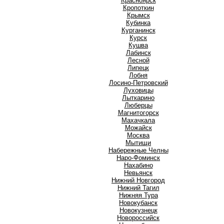
Красноярск
Кропоткин
Крымск
Кубинка
Курганинск
Курск
Кушва
Л
Лабинск
Лесной
Липецк
Лобня
Лосино-Петровский
Луховицы
Лыткарино
Люберцы
М
Магнитогорск
Махачкала
Можайск
Москва
Мытищи
Н
Набережные Челны
Наро-Фоминск
Нахабино
Невьянск
Нижний Новгород
Нижний Тагил
Нижняя Тура
Новокубанск
Новокузнецк
Новороссийск