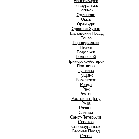
Новосибирск
Новоуральск
Ногинск
О
Одинцово
Омск
Оренбург
Орехово-Зуево
П
Павловский Посад
Пенза
Первоуральск
Пермь
Подольск
Полевской
Приморско-Ахтарск
Протвино
Пушкино
Пущино
Р
Раменское
Ревда
Реж
Реутов
Ростов-на-Дону
Руза
Рязань
С
Самара
Санкт-Петербург
Саратов
Североуральск
Сергиев Посад
Серов