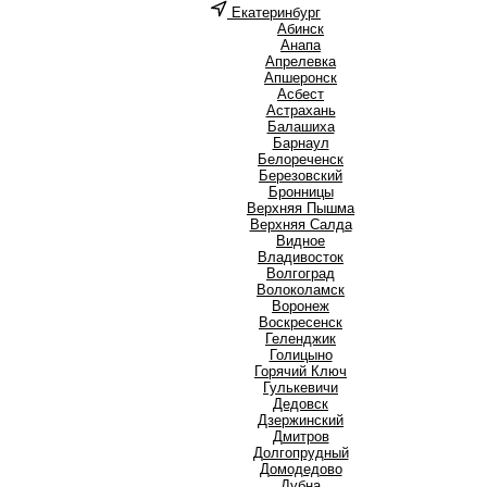
Екатеринбург
А
Абинск
Анапа
Апрелевка
Апшеронск
Асбест
Астрахань
Б
Балашиха
Барнаул
Белореченск
Березовский
Бронницы
В
Верхняя Пышма
Верхняя Салда
Видное
Владивосток
Волгоград
Волоколамск
Воронеж
Воскресенск
Г
Геленджик
Голицыно
Горячий Ключ
Гулькевичи
Д
Дедовск
Дзержинский
Дмитров
Долгопрудный
Домодедово
Дубна