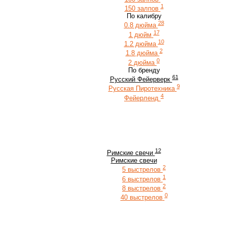
1
150 залпов
По калибру
28
0.8 дюйма
17
1 дюйм
10
1.2 дюйма
2
1.8 дюйма
0
2 дюйма
По бренду
61
Русский Фейерверк
9
Русская Пиротехника
4
Фейерленд
12
Римские свечи
Римские свечи
2
5 выстрелов
1
6 выстрелов
2
8 выстрелов
0
40 выстрелов