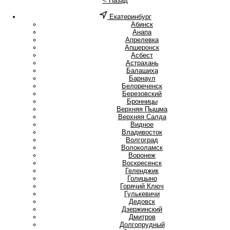
< Назад
Екатеринбург
А
Абинск
Анапа
Апрелевка
Апшеронск
Асбест
Астрахань
Б
Балашиха
Барнаул
Белореченск
Березовский
Бронницы
В
Верхняя Пышма
Верхняя Салда
Видное
Владивосток
Волгоград
Волоколамск
Воронеж
Воскресенск
Г
Геленджик
Голицыно
Горячий Ключ
Гулькевичи
Д
Дедовск
Дзержинский
Дмитров
Долгопрудный