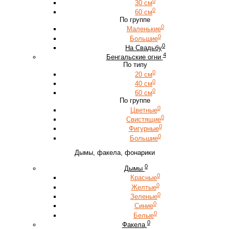
0
30 см
0
60 см
По группе
0
Маленькие
0
Большие
0
На Свадьбу
4
Бенгальские огни
По типу
0
20 см
0
40 см
0
60 см
По группе
0
Цветные
0
Свистящие
0
Фигурные
0
Большие
Дымы, факела, фонарики
0
Дымы
0
Красные
0
Желтые
0
Зеленые
0
Синие
0
Белые
0
Факела