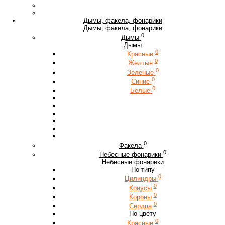
Дымы, факела, фонарики
Дымы, факела, фонарики
0
Дымы
Дымы
0
Красные
0
Желтые
0
Зеленые
0
Синие
0
Белые
0
Факела
0
Небесные фонарики
Небесные фонарики
По типу
0
Цилиндры
0
Конусы
0
Короны
0
Сердца
По цвету
0
Красные