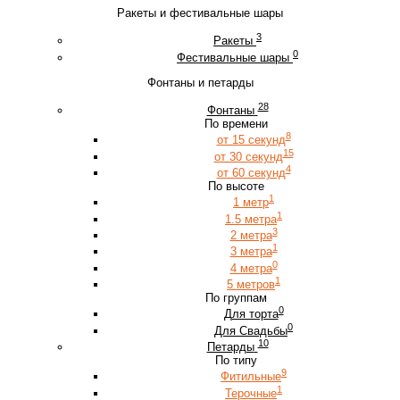
Ракеты и фестивальные шары
3
Ракеты
0
Фестивальные шары
Фонтаны и петарды
28
Фонтаны
По времени
8
от 15 секунд
15
от 30 секунд
4
от 60 секунд
По высоте
1
1 метр
1
1.5 метра
3
2 метра
1
3 метра
0
4 метра
1
5 метров
По группам
0
Для торта
0
Для Свадьбы
10
Петарды
По типу
9
Фитильные
1
Терочные