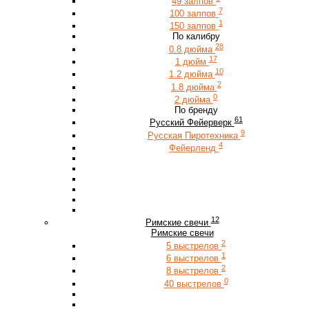
49 залпов
7
100 залпов
1
150 залпов
По калибру
28
0.8 дюйма
17
1 дюйм
10
1.2 дюйма
2
1.8 дюйма
0
2 дюйма
По бренду
61
Русский Фейерверк
9
Русская Пиротехника
4
Фейерленд
12
Римские свечи
Римские свечи
2
5 выстрелов
1
6 выстрелов
2
8 выстрелов
0
40 выстрелов