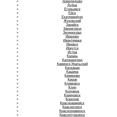
Домодедово
Дубна
Е
Егорьевск
Ейск
Екатеринбург
Ж
Жуковский
З
Зарайск
Звенигород
Зеленоград
И
Иваново
Ивантеевка
Ижевск
Иркутск
Истра
К
Казань
Калининград
Каменск-Уральский
Качканар
Кашира
Кемерово
Киров
Климовск
Клин
Коломна
Кореновск
Королев
Красноармейск
Красногорск
Краснознаменск
Краснотурьинск