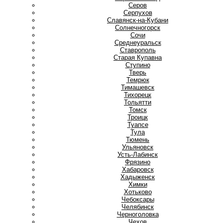
Серов
Серпухов
Славянск-на-Кубани
Солнечногорск
Сочи
Среднеуральск
Ставрополь
Старая Купавна
Ступино
Т
Тверь
Темрюк
Тимашевск
Тихорецк
Тольятти
Томск
Троицк
Туапсе
Тула
Тюмень
У
Ульяновск
Усть-Лабинск
Ф
Фрязино
Х
Хабаровск
Хадыженск
Химки
Хотьково
Ч
Чебоксары
Челябинск
Черноголовка
Чехов