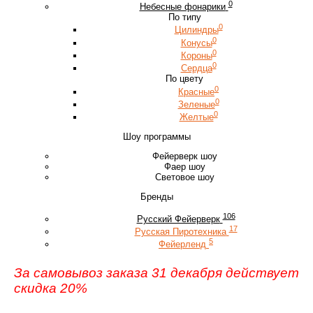
0
Небесные фонарики
По типу
0
Цилиндры
0
Конусы
0
Короны
0
Сердца
По цвету
0
Красные
0
Зеленые
0
Желтые
Шоу программы
Фейерверк шоу
Фаер шоу
Световое шоу
Бренды
106
Русский Фейерверк
17
Русская Пиротехника
5
Фейерленд
За самовывоз заказа 31 декабря действует
скидка 20%