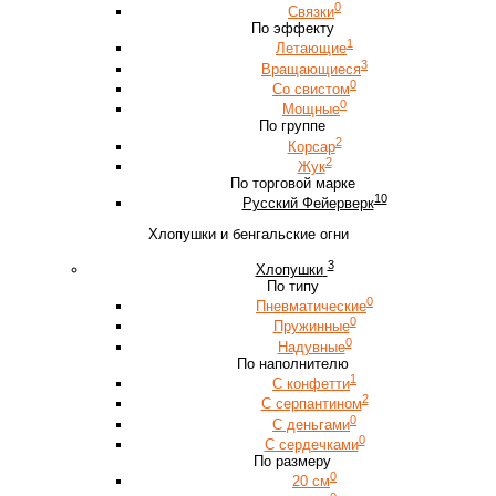
0
Связки
По эффекту
1
Летающие
3
Вращающиеся
0
Со свистом
0
Мощные
По группе
2
Корсар
2
Жук
По торговой марке
10
Русский Фейерверк
Хлопушки и бенгальские огни
3
Хлопушки
По типу
0
Пневматические
0
Пружинные
0
Надувные
По наполнителю
1
С конфетти
2
С серпантином
0
С деньгами
0
С сердечками
По размеру
0
20 см