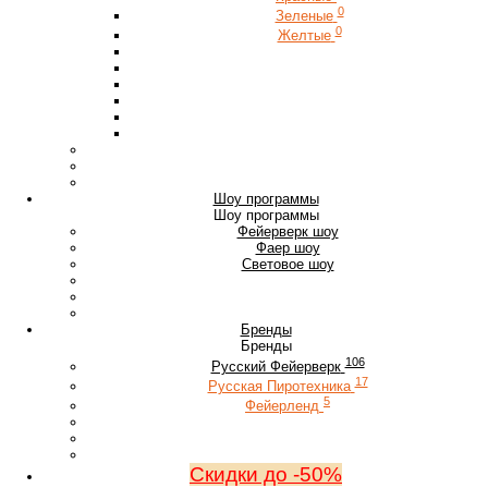
0
Зеленые
0
Желтые
Шоу программы
Шоу программы
Фейерверк шоу
Фаер шоу
Световое шоу
Бренды
Бренды
106
Русский Фейерверк
17
Русская Пиротехника
5
Фейерленд
Скидки до -50%