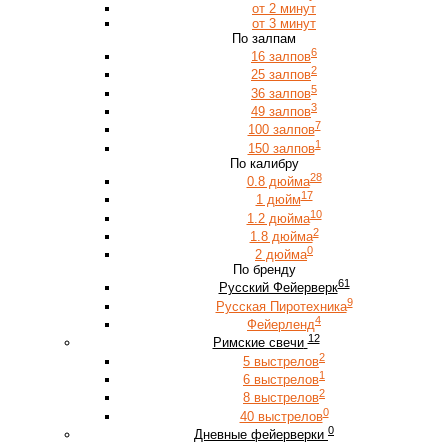
от 2 минут
от 3 минут
По залпам
6
16 залпов
2
25 залпов
5
36 залпов
3
49 залпов
7
100 залпов
1
150 залпов
По калибру
28
0.8 дюйма
17
1 дюйм
10
1.2 дюйма
2
1.8 дюйма
0
2 дюйма
По бренду
61
Русский Фейерверк
9
Русская Пиротехника
4
Фейерленд
12
Римские свечи
2
5 выстрелов
1
6 выстрелов
2
8 выстрелов
0
40 выстрелов
0
Дневные фейерверки