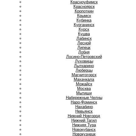
Красноуфимск
Красноярск
Кропоткин
Крымск
Кубинка
Курганинск
Курск
Кушва
Л
Лабинск
Лесной
Липецк
Лобня
Лосино-Петровский
Луховицы
Лыткарино
Люберцы
М
Магнитогорск
Махачкала
Можайск
Москва
Мытищи
Н
Набережные Челны
Наро-Фоминск
Нахабино
Невьянск
Нижний Новгород
Нижний Тагил
Нижняя Тура
Новокубанск
Новокузнецк