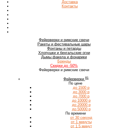
Доставка
Контакты
Фейерверки
и римские свечи
Ракеты
и фестивальные шары
Фонтаны
и петарды
Хлопушки
и бенгальские огни
Дымы
факела и фонарики
Бренды
Скидки
до -50%
Фейерверки и римские свечи
81
Фейерверки
По цене
до 1500 р
до 3000 р
до 7000 р
до 10000 р
до 20000 р
до 50000 р
По времени
от 30 секунд
от 1 минуты
от 1.5 минут