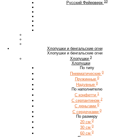
10
Русский Фейерверк
Хлопушки и бенгальские огни
Хлопушки и бенгальские огни
3
Хлопушки
Хлопушки
По типу
0
Пневматические
0
Пружинные
0
Надувные
По наполнителю
1
С конфетти
2
С серпантином
0
С деньгами
0
С сердечками
По размеру
0
20 см
0
30 см
0
60 см