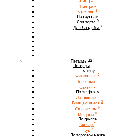
3 метра
0
4 метра
1
5 метров
По группам
0
Для торта
0
Для Свадьбы
10
Петарды
Петарды
По типу
9
Фитильные
1
Терочные
0
Связки
По эффекту
1
Летающие
3
Вращающиеся
0
Со свистом
0
Мощные
По группе
2
Корсар
2
Жук
По торговой марке