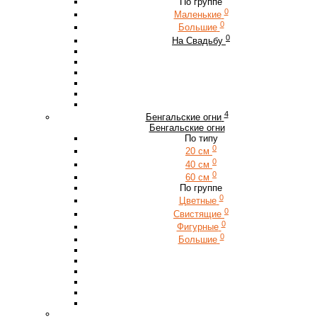
По группе
0
Маленькие
0
Большие
0
На Свадьбу
4
Бенгальские огни
Бенгальские огни
По типу
0
20 см
0
40 см
0
60 см
По группе
0
Цветные
0
Свистящие
0
Фигурные
0
Большие