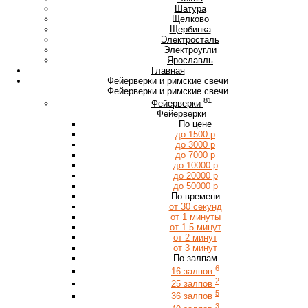
Ш
Шатура
Щ
Щелково
Щербинка
Э
Электросталь
Электроугли
Я
Ярославль
Главная
Фейерверки и римские свечи
Фейерверки и римские свечи
81
Фейерверки
Фейерверки
По цене
до 1500 р
до 3000 р
до 7000 р
до 10000 р
до 20000 р
до 50000 р
По времени
от 30 секунд
от 1 минуты
от 1.5 минут
от 2 минут
от 3 минут
По залпам
6
16 залпов
2
25 залпов
5
36 залпов
3