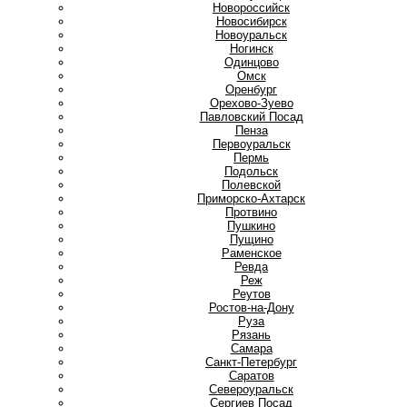
Новороссийск
Новосибирск
Новоуральск
Ногинск
О
Одинцово
Омск
Оренбург
Орехово-Зуево
П
Павловский Посад
Пенза
Первоуральск
Пермь
Подольск
Полевской
Приморско-Ахтарск
Протвино
Пушкино
Пущино
Р
Раменское
Ревда
Реж
Реутов
Ростов-на-Дону
Руза
Рязань
С
Самара
Санкт-Петербург
Саратов
Североуральск
Сергиев Посад