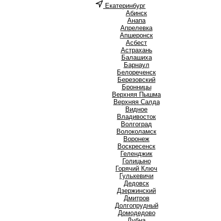
Екатеринбург
А
Абинск
Анапа
Апрелевка
Апшеронск
Асбест
Астрахань
Б
Балашиха
Барнаул
Белореченск
Березовский
Бронницы
В
Верхняя Пышма
Верхняя Салда
Видное
Владивосток
Волгоград
Волоколамск
Воронеж
Воскресенск
Г
Геленджик
Голицыно
Горячий Ключ
Гулькевичи
Д
Дедовск
Дзержинский
Дмитров
Долгопрудный
Домодедово
Дубна