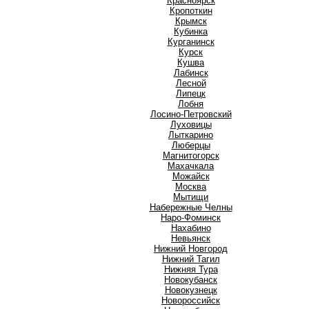
Красноярск
Кропоткин
Крымск
Кубинка
Курганинск
Курск
Кушва
Л
Лабинск
Лесной
Липецк
Лобня
Лосино-Петровский
Луховицы
Лыткарино
Люберцы
М
Магнитогорск
Махачкала
Можайск
Москва
Мытищи
Н
Набережные Челны
Наро-Фоминск
Нахабино
Невьянск
Нижний Новгород
Нижний Тагил
Нижняя Тура
Новокубанск
Новокузнецк
Новороссийск