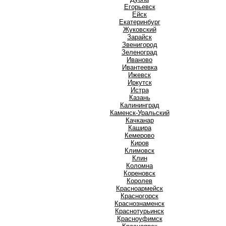
Е
Егорьевск
Ейск
Екатеринбург
Ж
Жуковский
З
Зарайск
Звенигород
Зеленоград
И
Иваново
Ивантеевка
Ижевск
Иркутск
Истра
К
Казань
Калининград
Каменск-Уральский
Качканар
Кашира
Кемерово
Киров
Климовск
Клин
Коломна
Кореновск
Королев
Красноармейск
Красногорск
Краснознаменск
Краснотурьинск
Красноуфимск