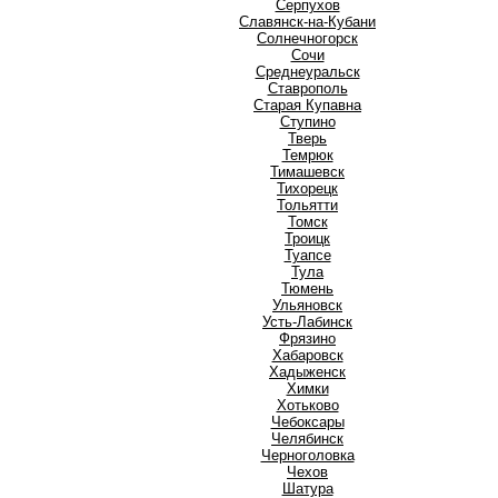
Серпухов
Славянск-на-Кубани
Солнечногорск
Сочи
Среднеуральск
Ставрополь
Старая Купавна
Ступино
Т
Тверь
Темрюк
Тимашевск
Тихорецк
Тольятти
Томск
Троицк
Туапсе
Тула
Тюмень
У
Ульяновск
Усть-Лабинск
Ф
Фрязино
Х
Хабаровск
Хадыженск
Химки
Хотьково
Ч
Чебоксары
Челябинск
Черноголовка
Чехов
Ш
Шатура