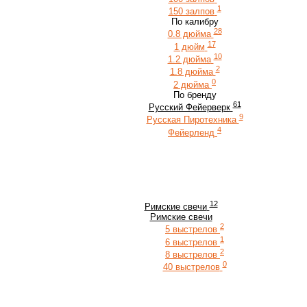
1
150 залпов
По калибру
28
0.8 дюйма
17
1 дюйм
10
1.2 дюйма
2
1.8 дюйма
0
2 дюйма
По бренду
61
Русский Фейерверк
9
Русская Пиротехника
4
Фейерленд
12
Римские свечи
Римские свечи
2
5 выстрелов
1
6 выстрелов
2
8 выстрелов
0
40 выстрелов