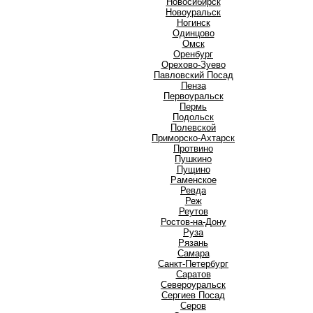
Новосибирск
Новоуральск
Ногинск
О
Одинцово
Омск
Оренбург
Орехово-Зуево
П
Павловский Посад
Пенза
Первоуральск
Пермь
Подольск
Полевской
Приморско-Ахтарск
Протвино
Пушкино
Пущино
Р
Раменское
Ревда
Реж
Реутов
Ростов-на-Дону
Руза
Рязань
С
Самара
Санкт-Петербург
Саратов
Североуральск
Сергиев Посад
Серов