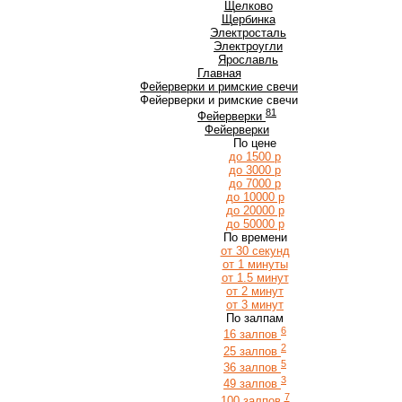
Щ
Щелково
Щербинка
Э
Электросталь
Электроугли
Я
Ярославль
Главная
Фейерверки и римские свечи
Фейерверки и римские свечи
81
Фейерверки
Фейерверки
По цене
до 1500 р
до 3000 р
до 7000 р
до 10000 р
до 20000 р
до 50000 р
По времени
от 30 секунд
от 1 минуты
от 1.5 минут
от 2 минут
от 3 минут
По залпам
6
16 залпов
2
25 залпов
5
36 залпов
3
49 залпов
7
100 залпов