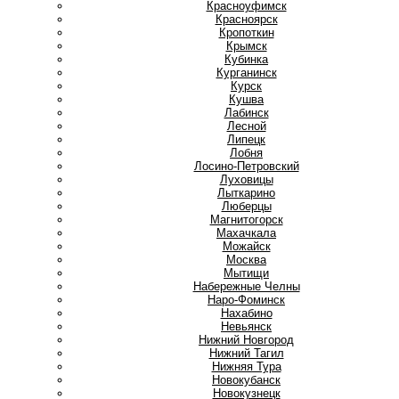
Красноуфимск
Красноярск
Кропоткин
Крымск
Кубинка
Курганинск
Курск
Кушва
Л
Лабинск
Лесной
Липецк
Лобня
Лосино-Петровский
Луховицы
Лыткарино
Люберцы
М
Магнитогорск
Махачкала
Можайск
Москва
Мытищи
Н
Набережные Челны
Наро-Фоминск
Нахабино
Невьянск
Нижний Новгород
Нижний Тагил
Нижняя Тура
Новокубанск
Новокузнецк