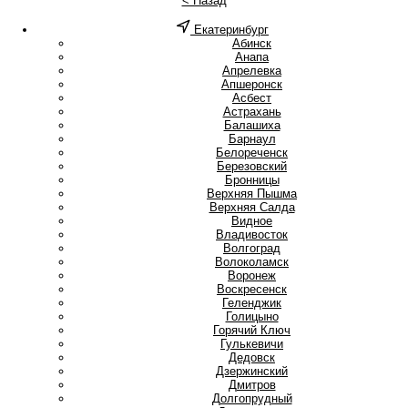
< Назад
Екатеринбург
А
Абинск
Анапа
Апрелевка
Апшеронск
Асбест
Астрахань
Б
Балашиха
Барнаул
Белореченск
Березовский
Бронницы
В
Верхняя Пышма
Верхняя Салда
Видное
Владивосток
Волгоград
Волоколамск
Воронеж
Воскресенск
Г
Геленджик
Голицыно
Горячий Ключ
Гулькевичи
Д
Дедовск
Дзержинский
Дмитров
Долгопрудный