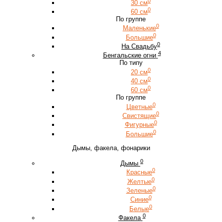
0
30 см
0
60 см
По группе
0
Маленькие
0
Большие
0
На Свадьбу
4
Бенгальские огни
По типу
0
20 см
0
40 см
0
60 см
По группе
0
Цветные
0
Свистящие
0
Фигурные
0
Большие
Дымы, факела, фонарики
0
Дымы
0
Красные
0
Желтые
0
Зеленые
0
Синие
0
Белые
0
Факела