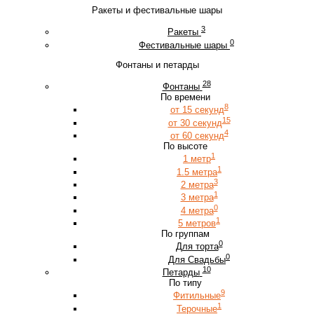
Ракеты и фестивальные шары
3
Ракеты
0
Фестивальные шары
Фонтаны и петарды
28
Фонтаны
По времени
8
от 15 секунд
15
от 30 секунд
4
от 60 секунд
По высоте
1
1 метр
1
1.5 метра
3
2 метра
1
3 метра
0
4 метра
1
5 метров
По группам
0
Для торта
0
Для Свадьбы
10
Петарды
По типу
9
Фитильные
1
Терочные