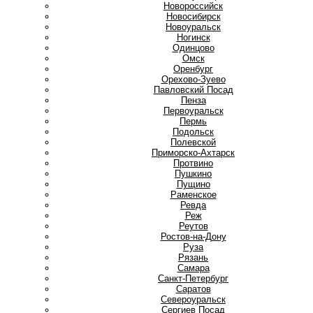
Новороссийск
Новосибирск
Новоуральск
Ногинск
О
Одинцово
Омск
Оренбург
Орехово-Зуево
П
Павловский Посад
Пенза
Первоуральск
Пермь
Подольск
Полевской
Приморско-Ахтарск
Протвино
Пушкино
Пущино
Р
Раменское
Ревда
Реж
Реутов
Ростов-на-Дону
Руза
Рязань
С
Самара
Санкт-Петербург
Саратов
Североуральск
Сергиев Посад