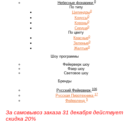
0
Небесные фонарики
По типу
0
Цилиндры
0
Конусы
0
Короны
0
Сердца
По цвету
0
Красные
0
Зеленые
0
Желтые
Шоу программы
Фейерверк шоу
Фаер шоу
Световое шоу
Бренды
106
Русский Фейерверк
17
Русская Пиротехника
5
Фейерленд
За самовывоз заказа 31 декабря действует
скидка 20%