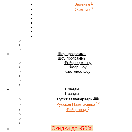
0
Зеленые
0
Желтые
Шоу программы
Шоу программы
Фейерверк шоу
Фаер шоу
Световое шоу
Бренды
Бренды
106
Русский Фейерверк
17
Русская Пиротехника
5
Фейерленд
Скидки до -50%