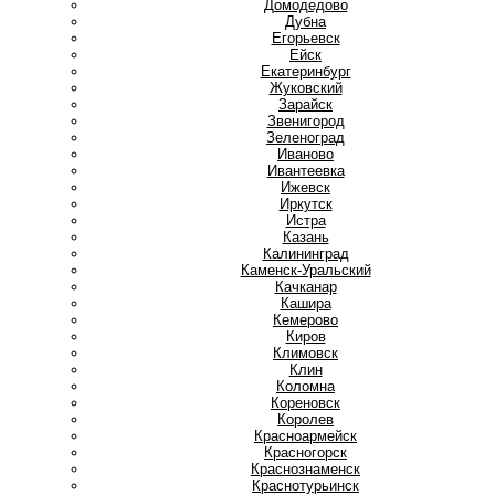
Домодедово
Дубна
Е
Егорьевск
Ейск
Екатеринбург
Ж
Жуковский
З
Зарайск
Звенигород
Зеленоград
И
Иваново
Ивантеевка
Ижевск
Иркутск
Истра
К
Казань
Калининград
Каменск-Уральский
Качканар
Кашира
Кемерово
Киров
Климовск
Клин
Коломна
Кореновск
Королев
Красноармейск
Красногорск
Краснознаменск
Краснотурьинск