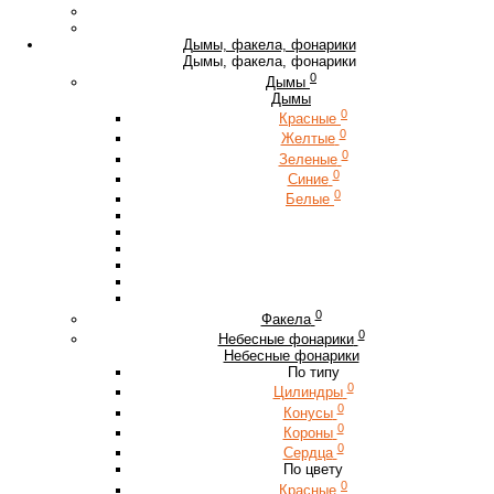
Дымы, факела, фонарики
Дымы, факела, фонарики
0
Дымы
Дымы
0
Красные
0
Желтые
0
Зеленые
0
Синие
0
Белые
0
Факела
0
Небесные фонарики
Небесные фонарики
По типу
0
Цилиндры
0
Конусы
0
Короны
0
Сердца
По цвету
0
Красные