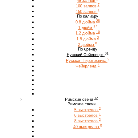
49 залпов
7
100 залпов
1
150 залпов
По калибру
28
0.8 дюйма
17
1 дюйм
10
1.2 дюйма
2
1.8 дюйма
0
2 дюйма
По бренду
61
Русский Фейерверк
9
Русская Пиротехника
4
Фейерленд
12
Римские свечи
Римские свечи
2
5 выстрелов
1
6 выстрелов
2
8 выстрелов
0
40 выстрелов