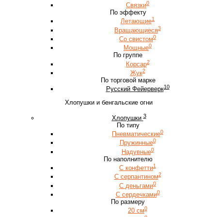
0
Связки
По эффекту
1
Летающие
3
Вращающиеся
0
Со свистом
0
Мощные
По группе
2
Корсар
2
Жук
По торговой марке
10
Русский Фейерверк
Хлопушки и бенгальские огни
3
Хлопушки
По типу
0
Пневматические
0
Пружинные
0
Надувные
По наполнителю
1
С конфетти
2
С серпантином
0
С деньгами
0
С сердечками
По размеру
0
20 см