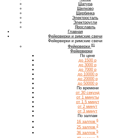
Ш
Шатура
Щ
Щелково
Щербинка
Э
Электросталь
Электроугли
Я
Ярославль
Главная
Фейерверки и римские свечи
Фейерверки и римские свечи
81
Фейерверки
Фейерверки
По цене
до 1500 р
до 3000 р
до 7000 р
до 10000 р
до 20000 р
до 50000 р
По времени
от 30 секунд
от 1 минуты
от 1.5 минут
от 2 минут
от 3 минут
По залпам
6
16 залпов
2
25 залпов
5
36 залпов
3