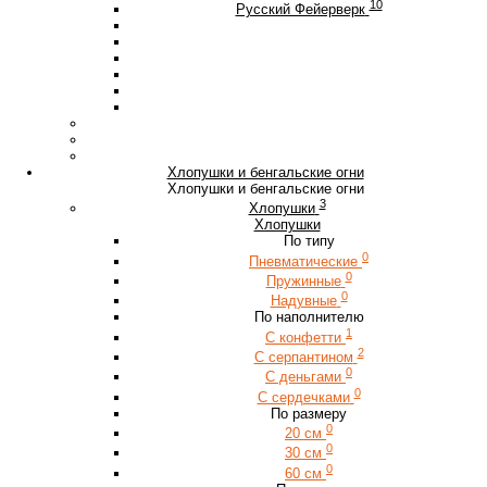
10
Русский Фейерверк
Хлопушки и бенгальские огни
Хлопушки и бенгальские огни
3
Хлопушки
Хлопушки
По типу
0
Пневматические
0
Пружинные
0
Надувные
По наполнителю
1
С конфетти
2
С серпантином
0
С деньгами
0
С сердечками
По размеру
0
20 см
0
30 см
0
60 см