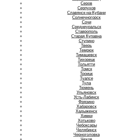
Серов
Серпухов
Славянск-на-Кубани
Солнечногорск
Сочи
Среднеуральск
Ставрополь
Старая Купавна
Ступино
Т
Тверь
Темрюк
Тимашевск
Тихорецк
Тольятти
Томск
Троицк
Туапсе
Тула
Тюмень
У
Ульяновск
Усть-Лабинск
Ф
Фрязино
Х
Хабаровск
Хадыженск
Химки
Хотьково
Ч
Чебоксары
Челябинск
Черноголовка
Чехов