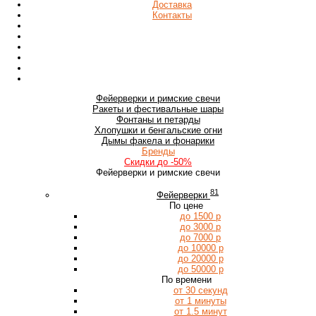
Доставка
Контакты
Фейерверки
и римские свечи
Ракеты
и фестивальные шары
Фонтаны
и петарды
Хлопушки
и бенгальские огни
Дымы
факела и фонарики
Бренды
Скидки
до -50%
Фейерверки и римские свечи
81
Фейерверки
По цене
до 1500 р
до 3000 р
до 7000 р
до 10000 р
до 20000 р
до 50000 р
По времени
от 30 секунд
от 1 минуты
от 1.5 минут