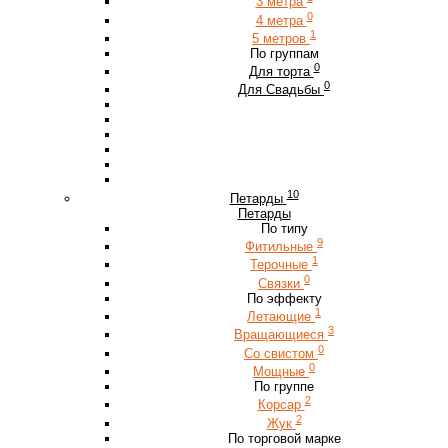
3 метра
0
4 метра
1
5 метров
По группам
0
Для торта
0
Для Свадьбы
10
Петарды
Петарды
По типу
9
Фитильные
1
Терочные
0
Связки
По эффекту
1
Летающие
3
Вращающиеся
0
Со свистом
0
Мощные
По группе
2
Корсар
2
Жук
По торговой марке