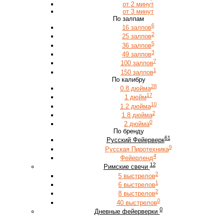
от 2 минут
от 3 минут
По залпам
6
16 залпов
2
25 залпов
5
36 залпов
3
49 залпов
7
100 залпов
1
150 залпов
По калибру
28
0.8 дюйма
17
1 дюйм
10
1.2 дюйма
2
1.8 дюйма
0
2 дюйма
По бренду
61
Русский Фейерверк
9
Русская Пиротехника
4
Фейерленд
12
Римские свечи
2
5 выстрелов
1
6 выстрелов
2
8 выстрелов
0
40 выстрелов
0
Дневные фейерверки