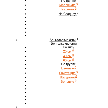
По группе
0
Маленькие
0
Большие
0
На Свадьбу
4
Бенгальские огни
Бенгальские огни
По типу
0
20 см
0
40 см
0
60 см
По группе
0
Цветные
0
Свистящие
0
Фигурные
0
Большие