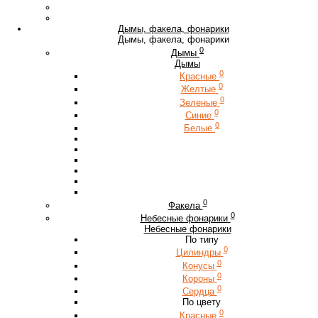
Дымы, факела, фонарики
Дымы, факела, фонарики
0
Дымы
Дымы
0
Красные
0
Желтые
0
Зеленые
0
Синие
0
Белые
0
Факела
0
Небесные фонарики
Небесные фонарики
По типу
0
Цилиндры
0
Конусы
0
Короны
0
Сердца
По цвету
0
Красные