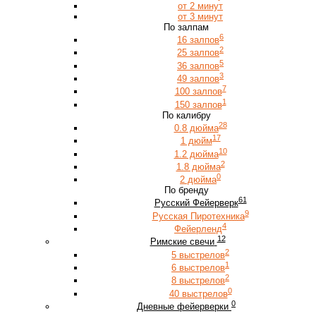
от 2 минут
от 3 минут
По залпам
6
16 залпов
2
25 залпов
5
36 залпов
3
49 залпов
7
100 залпов
1
150 залпов
По калибру
28
0.8 дюйма
17
1 дюйм
10
1.2 дюйма
2
1.8 дюйма
0
2 дюйма
По бренду
61
Русский Фейерверк
9
Русская Пиротехника
4
Фейерленд
12
Римские свечи
2
5 выстрелов
1
6 выстрелов
2
8 выстрелов
0
40 выстрелов
0
Дневные фейерверки