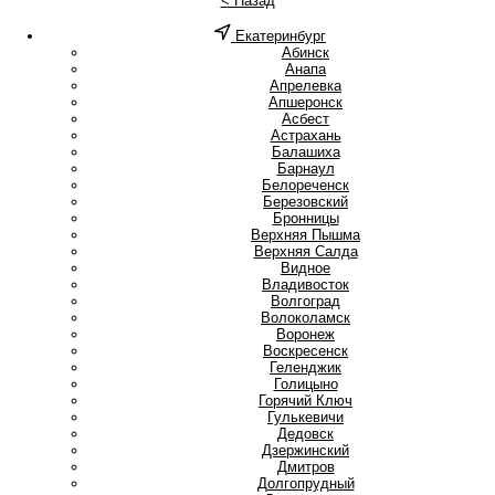
< Назад
Екатеринбург
А
Абинск
Анапа
Апрелевка
Апшеронск
Асбест
Астрахань
Б
Балашиха
Барнаул
Белореченск
Березовский
Бронницы
В
Верхняя Пышма
Верхняя Салда
Видное
Владивосток
Волгоград
Волоколамск
Воронеж
Воскресенск
Г
Геленджик
Голицыно
Горячий Ключ
Гулькевичи
Д
Дедовск
Дзержинский
Дмитров
Долгопрудный