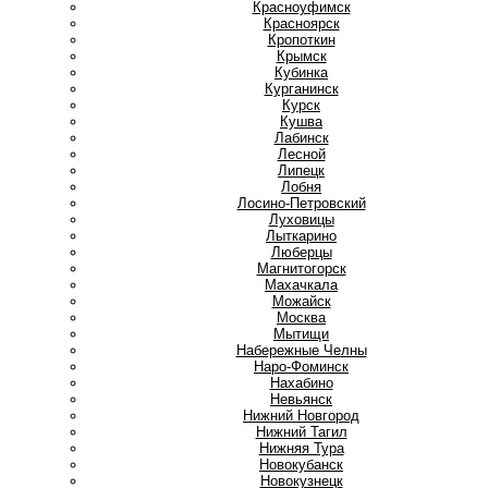
Красноуфимск
Красноярск
Кропоткин
Крымск
Кубинка
Курганинск
Курск
Кушва
Л
Лабинск
Лесной
Липецк
Лобня
Лосино-Петровский
Луховицы
Лыткарино
Люберцы
М
Магнитогорск
Махачкала
Можайск
Москва
Мытищи
Н
Набережные Челны
Наро-Фоминск
Нахабино
Невьянск
Нижний Новгород
Нижний Тагил
Нижняя Тура
Новокубанск
Новокузнецк