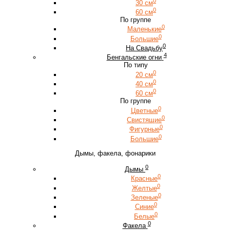
0
30 см
0
60 см
По группе
0
Маленькие
0
Большие
0
На Свадьбу
4
Бенгальские огни
По типу
0
20 см
0
40 см
0
60 см
По группе
0
Цветные
0
Свистящие
0
Фигурные
0
Большие
Дымы, факела, фонарики
0
Дымы
0
Красные
0
Желтые
0
Зеленые
0
Синие
0
Белые
0
Факела