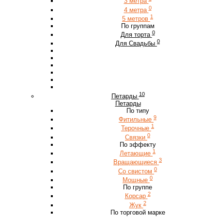
3 метра
0
4 метра
1
5 метров
По группам
0
Для торта
0
Для Свадьбы
10
Петарды
Петарды
По типу
9
Фитильные
1
Терочные
0
Связки
По эффекту
1
Летающие
3
Вращающиеся
0
Со свистом
0
Мощные
По группе
2
Корсар
2
Жук
По торговой марке