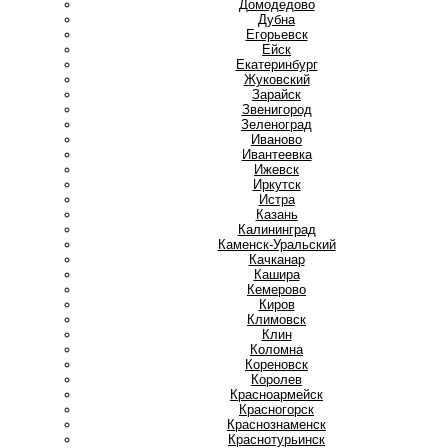
Домодедово
Дубна
Е
Егорьевск
Ейск
Екатеринбург
Ж
Жуковский
З
Зарайск
Звенигород
Зеленоград
И
Иваново
Ивантеевка
Ижевск
Иркутск
Истра
К
Казань
Калининград
Каменск-Уральский
Качканар
Кашира
Кемерово
Киров
Климовск
Клин
Коломна
Кореновск
Королев
Красноармейск
Красногорск
Краснознаменск
Краснотурьинск