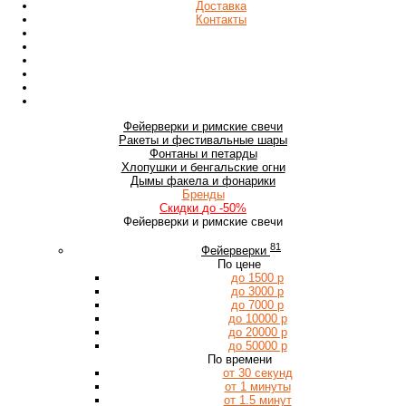
Доставка
Контакты
Фейерверки
и римские свечи
Ракеты
и фестивальные шары
Фонтаны
и петарды
Хлопушки
и бенгальские огни
Дымы
факела и фонарики
Бренды
Скидки
до -50%
Фейерверки и римские свечи
81
Фейерверки
По цене
до 1500 р
до 3000 р
до 7000 р
до 10000 р
до 20000 р
до 50000 р
По времени
от 30 секунд
от 1 минуты
от 1.5 минут