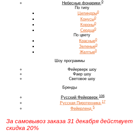
0
Небесные фонарики
По типу
0
Цилиндры
0
Конусы
0
Короны
0
Сердца
По цвету
0
Красные
0
Зеленые
0
Желтые
Шоу программы
Фейерверк шоу
Фаер шоу
Световое шоу
Бренды
106
Русский Фейерверк
17
Русская Пиротехника
5
Фейерленд
За самовывоз заказа 31 декабря действует
скидка 20%