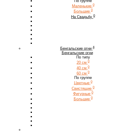
По группе
0
Маленькие
0
Большие
0
На Свадьбу
4
Бенгальские огни
Бенгальские огни
По типу
0
20 см
0
40 см
0
60 см
По группе
0
Цветные
0
Свистящие
0
Фигурные
0
Большие