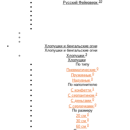
10
Русский Фейерверк
Хлопушки и бенгальские огни
Хлопушки и бенгальские огни
3
Хлопушки
Хлопушки
По типу
0
Пневматические
0
Пружинные
0
Надувные
По наполнителю
1
С конфетти
2
С серпантином
0
С деньгами
0
С сердечками
По размеру
0
20 см
0
30 см
0
60 см