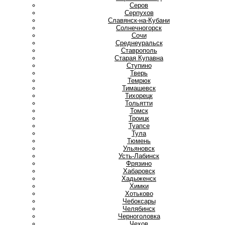
Серов
Серпухов
Славянск-на-Кубани
Солнечногорск
Сочи
Среднеуральск
Ставрополь
Старая Купавна
Ступино
Т
Тверь
Темрюк
Тимашевск
Тихорецк
Тольятти
Томск
Троицк
Туапсе
Тула
Тюмень
У
Ульяновск
Усть-Лабинск
Ф
Фрязино
Х
Хабаровск
Хадыженск
Химки
Хотьково
Ч
Чебоксары
Челябинск
Черноголовка
Чехов