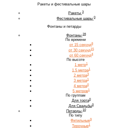
Ракеты и фестивальные шары
3
Ракеты
0
Фестивальные шары
Фонтаны и петарды
28
Фонтаны
По времени
8
от 15 секунд
15
от 30 секунд
4
от 60 секунд
По высоте
1
1 метр
1
1.5 метра
3
2 метра
1
3 метра
0
4 метра
1
5 метров
По группам
0
Для торта
0
Для Свадьбы
10
Петарды
По типу
9
Фитильные
1
Терочные