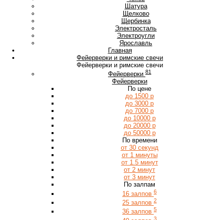
Ш
Шатура
Щ
Щелково
Щербинка
Э
Электросталь
Электроугли
Я
Ярославль
Главная
Фейерверки и римские свечи
Фейерверки и римские свечи
81
Фейерверки
Фейерверки
По цене
до 1500 р
до 3000 р
до 7000 р
до 10000 р
до 20000 р
до 50000 р
По времени
от 30 секунд
от 1 минуты
от 1.5 минут
от 2 минут
от 3 минут
По залпам
6
16 залпов
2
25 залпов
5
36 залпов
3