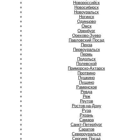
Новороссийск
Новосибирск
Новоуральск
Ногинск
О
Одинцово
Омск
Оренбург
Орехово-Зуево
П
Павловский Посад
Пенза
Первоуральск
Пермь
Подольск
Полевской
Приморско-Ахтарск
Протвино
Пушкино
Пущино
Р
Раменское
Ревда
Реж
Реутов
Ростов-на-Дону
Руза
Рязань
С
Самара
Санкт-Петербург
Саратов
Североуральск
Сергиев Посад