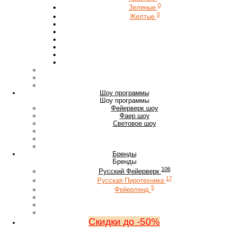
0
Зеленые
0
Желтые
Шоу программы
Шоу программы
Фейерверк шоу
Фаер шоу
Световое шоу
Бренды
Бренды
106
Русский Фейерверк
17
Русская Пиротехника
5
Фейерленд
Скидки до -50%