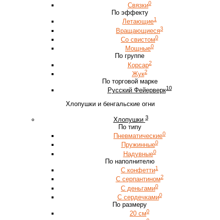
0
Связки
По эффекту
1
Летающие
3
Вращающиеся
0
Со свистом
0
Мощные
По группе
2
Корсар
2
Жук
По торговой марке
10
Русский Фейерверк
Хлопушки и бенгальские огни
3
Хлопушки
По типу
0
Пневматические
0
Пружинные
0
Надувные
По наполнителю
1
С конфетти
2
С серпантином
0
С деньгами
0
С сердечками
По размеру
0
20 см