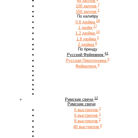
49 залпов
7
100 залпов
1
150 залпов
По калибру
28
0.8 дюйма
17
1 дюйм
10
1.2 дюйма
2
1.8 дюйма
0
2 дюйма
По бренду
61
Русский Фейерверк
9
Русская Пиротехника
4
Фейерленд
12
Римские свечи
Римские свечи
2
5 выстрелов
1
6 выстрелов
2
8 выстрелов
0
40 выстрелов