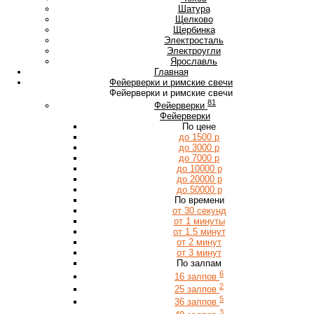
Ш
Шатура
Щ
Щелково
Щербинка
Э
Электросталь
Электроугли
Я
Ярославль
Главная
Фейерверки и римские свечи
Фейерверки и римские свечи
81
Фейерверки
Фейерверки
По цене
до 1500 р
до 3000 р
до 7000 р
до 10000 р
до 20000 р
до 50000 р
По времени
от 30 секунд
от 1 минуты
от 1.5 минут
от 2 минут
от 3 минут
По залпам
6
16 залпов
2
25 залпов
5
36 залпов
3