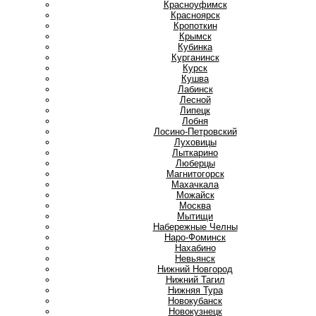
Красноуфимск
Красноярск
Кропоткин
Крымск
Кубинка
Курганинск
Курск
Кушва
Л
Лабинск
Лесной
Липецк
Лобня
Лосино-Петровский
Луховицы
Лыткарино
Люберцы
М
Магнитогорск
Махачкала
Можайск
Москва
Мытищи
Н
Набережные Челны
Наро-Фоминск
Нахабино
Невьянск
Нижний Новгород
Нижний Тагил
Нижняя Тура
Новокубанск
Новокузнецк