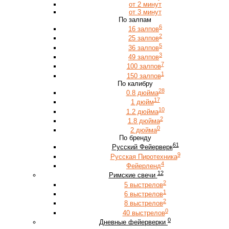
от 2 минут
от 3 минут
По залпам
6
16 залпов
2
25 залпов
5
36 залпов
3
49 залпов
7
100 залпов
1
150 залпов
По калибру
28
0.8 дюйма
17
1 дюйм
10
1.2 дюйма
2
1.8 дюйма
0
2 дюйма
По бренду
61
Русский Фейерверк
9
Русская Пиротехника
4
Фейерленд
12
Римские свечи
2
5 выстрелов
1
6 выстрелов
2
8 выстрелов
0
40 выстрелов
0
Дневные фейерверки