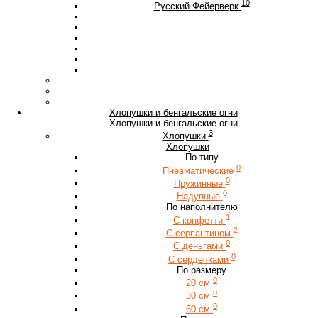
10
Русский Фейерверк
Хлопушки и бенгальские огни
Хлопушки и бенгальские огни
3
Хлопушки
Хлопушки
По типу
0
Пневматические
0
Пружинные
0
Надувные
По наполнителю
1
С конфетти
2
С серпантином
0
С деньгами
0
С сердечками
По размеру
0
20 см
0
30 см
0
60 см