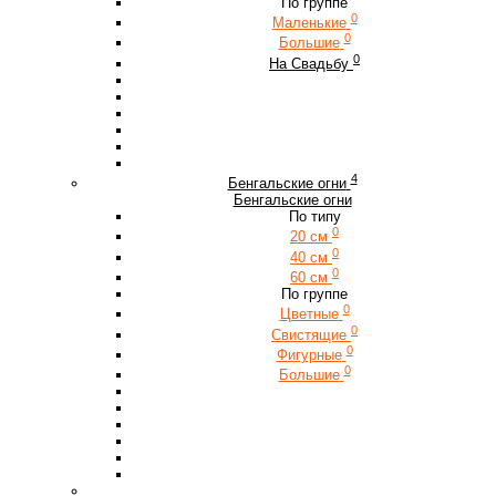
По группе
0
Маленькие
0
Большие
0
На Свадьбу
4
Бенгальские огни
Бенгальские огни
По типу
0
20 см
0
40 см
0
60 см
По группе
0
Цветные
0
Свистящие
0
Фигурные
0
Большие