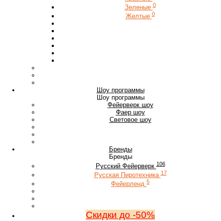
0
Зеленые
0
Желтые
Шоу программы
Шоу программы
Фейерверк шоу
Фаер шоу
Световое шоу
Бренды
Бренды
106
Русский Фейерверк
17
Русская Пиротехника
5
Фейерленд
Скидки до -50%