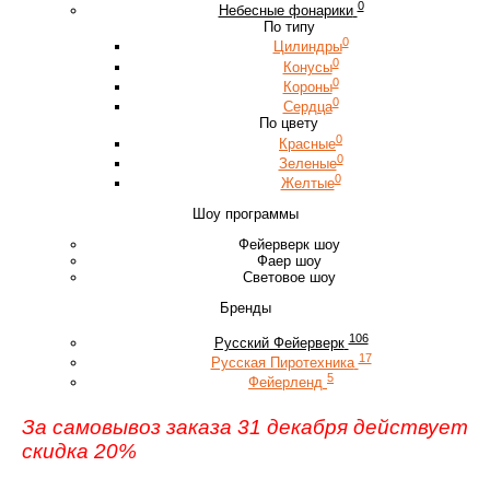
0
Небесные фонарики
По типу
0
Цилиндры
0
Конусы
0
Короны
0
Сердца
По цвету
0
Красные
0
Зеленые
0
Желтые
Шоу программы
Фейерверк шоу
Фаер шоу
Световое шоу
Бренды
106
Русский Фейерверк
17
Русская Пиротехника
5
Фейерленд
За самовывоз заказа 31 декабря действует
скидка 20%