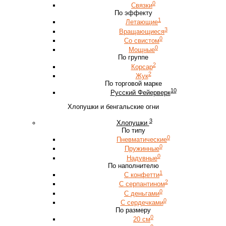
0
Связки
По эффекту
1
Летающие
3
Вращающиеся
0
Со свистом
0
Мощные
По группе
2
Корсар
2
Жук
По торговой марке
10
Русский Фейерверк
Хлопушки и бенгальские огни
3
Хлопушки
По типу
0
Пневматические
0
Пружинные
0
Надувные
По наполнителю
1
С конфетти
2
С серпантином
0
С деньгами
0
С сердечками
По размеру
0
20 см