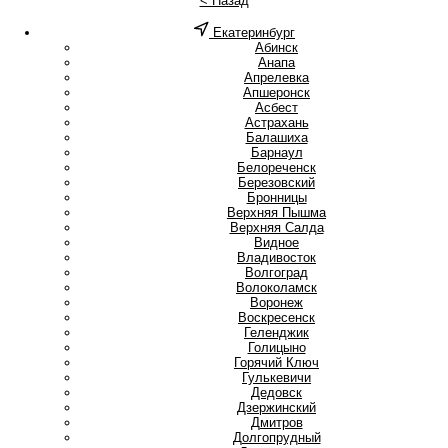
< Назад
Екатеринбург
А
Абинск
Анапа
Апрелевка
Апшеронск
Асбест
Астрахань
Б
Балашиха
Барнаул
Белореченск
Березовский
Бронницы
В
Верхняя Пышма
Верхняя Салда
Видное
Владивосток
Волгоград
Волоколамск
Воронеж
Воскресенск
Г
Геленджик
Голицыно
Горячий Ключ
Гулькевичи
Д
Дедовск
Дзержинский
Дмитров
Долгопрудный