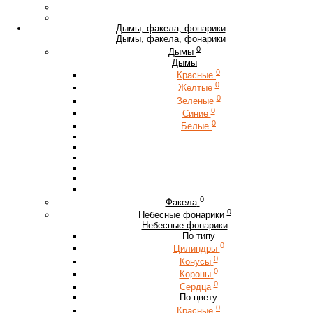
Дымы, факела, фонарики
Дымы, факела, фонарики
0
Дымы
Дымы
0
Красные
0
Желтые
0
Зеленые
0
Синие
0
Белые
0
Факела
0
Небесные фонарики
Небесные фонарики
По типу
0
Цилиндры
0
Конусы
0
Короны
0
Сердца
По цвету
0
Красные