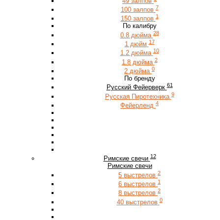
49 залпов
7
100 залпов
1
150 залпов
По калибру
28
0.8 дюйма
17
1 дюйм
10
1.2 дюйма
2
1.8 дюйма
0
2 дюйма
По бренду
61
Русский Фейерверк
9
Русская Пиротехника
4
Фейерленд
12
Римские свечи
Римские свечи
2
5 выстрелов
1
6 выстрелов
2
8 выстрелов
0
40 выстрелов