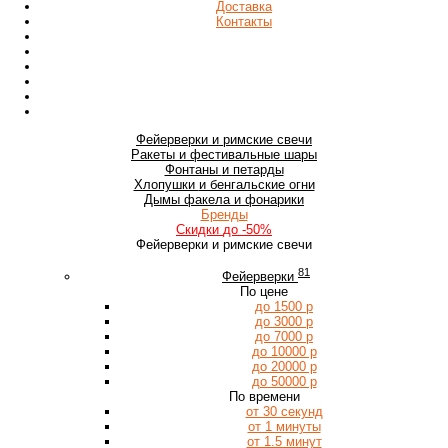
Доставка
Контакты
Фейерверки
и римские свечи
Ракеты
и фестивальные шары
Фонтаны
и петарды
Хлопушки
и бенгальские огни
Дымы
факела и фонарики
Бренды
Скидки
до -50%
Фейерверки и римские свечи
81
Фейерверки
По цене
до 1500 р
до 3000 р
до 7000 р
до 10000 р
до 20000 р
до 50000 р
По времени
от 30 секунд
от 1 минуты
от 1.5 минут