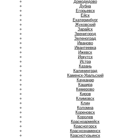
Домодедово
Дубна
Е
Егорьевск
Ейск
Екатеринбург
Ж
Жуковский
З
Зарайск
Звенигород
Зеленоград
И
Иваново
Ивантеевка
Ижевск
Иркутск
Истра
К
Казань
Калининград
Каменск-Уральский
Качканар
Кашира
Кемерово
Киров
Климовск
Клин
Коломна
Кореновск
Королев
Красноармейск
Красногорск
Краснознаменск
Краснотурьинск