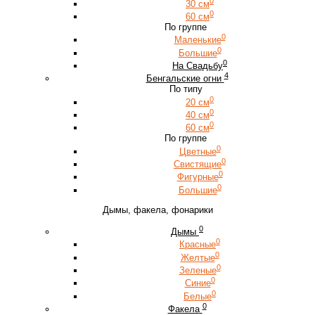
0
30 см
0
60 см
По группе
0
Маленькие
0
Большие
0
На Свадьбу
4
Бенгальские огни
По типу
0
20 см
0
40 см
0
60 см
По группе
0
Цветные
0
Свистящие
0
Фигурные
0
Большие
Дымы, факела, фонарики
0
Дымы
0
Красные
0
Желтые
0
Зеленые
0
Синие
0
Белые
0
Факела