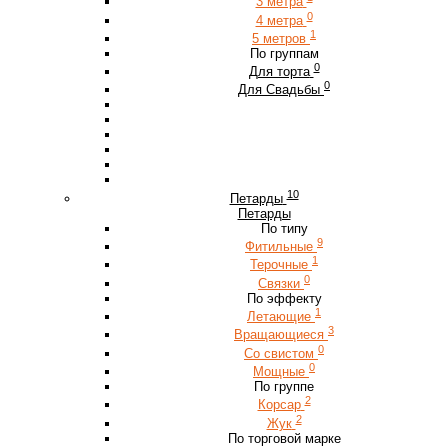
3 метра
0
4 метра
1
5 метров
По группам
0
Для торта
0
Для Свадьбы
10
Петарды
Петарды
По типу
9
Фитильные
1
Терочные
0
Связки
По эффекту
1
Летающие
3
Вращающиеся
0
Со свистом
0
Мощные
По группе
2
Корсар
2
Жук
По торговой марке