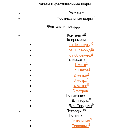
Ракеты и фестивальные шары
3
Ракеты
0
Фестивальные шары
Фонтаны и петарды
28
Фонтаны
По времени
8
от 15 секунд
15
от 30 секунд
4
от 60 секунд
По высоте
1
1 метр
1
1.5 метра
3
2 метра
1
3 метра
0
4 метра
1
5 метров
По группам
0
Для торта
0
Для Свадьбы
10
Петарды
По типу
9
Фитильные
1
Терочные