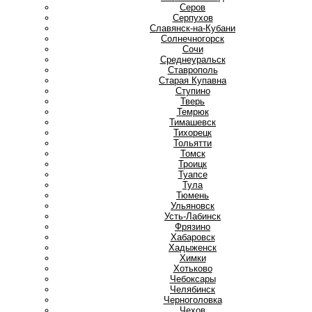
Серов
Серпухов
Славянск-на-Кубани
Солнечногорск
Сочи
Среднеуральск
Ставрополь
Старая Купавна
Ступино
Т
Тверь
Темрюк
Тимашевск
Тихорецк
Тольятти
Томск
Троицк
Туапсе
Тула
Тюмень
У
Ульяновск
Усть-Лабинск
Ф
Фрязино
Х
Хабаровск
Хадыженск
Химки
Хотьково
Ч
Чебоксары
Челябинск
Черноголовка
Чехов