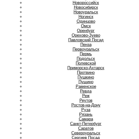
Новороссийск
Новосибирск
Новоуральск
Ногинск
О
Одинцово
Омск
Оренбург
Орехово-Зуево
П
Павловский Посад
Пенза
Первоуральск
Пермь
Подольск
Полевской
Приморско-Ахтарск
Протвино
Пушкино
Пущино
Р
Раменское
Ревда
Реж
Реутов
Ростов-на-Дону
Руза
Рязань
С
Самара
Санкт-Петербург
Саратов
Североуральск
Сергиев Посад