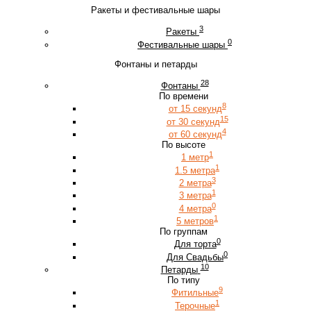
Ракеты и фестивальные шары
3
Ракеты
0
Фестивальные шары
Фонтаны и петарды
28
Фонтаны
По времени
8
от 15 секунд
15
от 30 секунд
4
от 60 секунд
По высоте
1
1 метр
1
1.5 метра
3
2 метра
1
3 метра
0
4 метра
1
5 метров
По группам
0
Для торта
0
Для Свадьбы
10
Петарды
По типу
9
Фитильные
1
Терочные