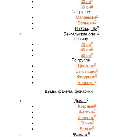
0
30 см
0
60 см
По группе
0
Маленькие
0
Большие
0
На Свадьбу
4
Бенгальские огни
По типу
0
20 см
0
40 см
0
60 см
По группе
0
Цветные
0
Свистящие
0
Фигурные
0
Большие
Дымы, факела, фонарики
0
Дымы
0
Красные
0
Желтые
0
Зеленые
0
Синие
0
Белые
0
Факела