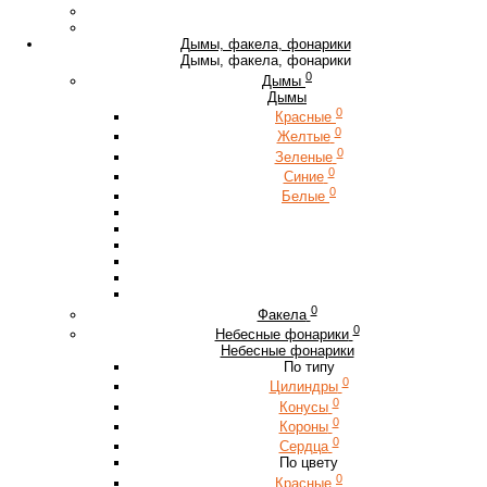
Дымы, факела, фонарики
Дымы, факела, фонарики
0
Дымы
Дымы
0
Красные
0
Желтые
0
Зеленые
0
Синие
0
Белые
0
Факела
0
Небесные фонарики
Небесные фонарики
По типу
0
Цилиндры
0
Конусы
0
Короны
0
Сердца
По цвету
0
Красные