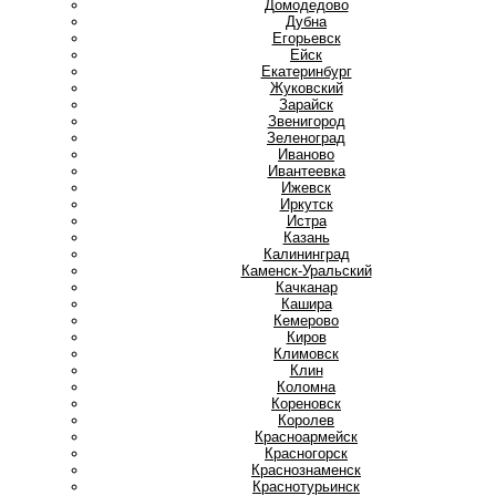
Домодедово
Дубна
Е
Егорьевск
Ейск
Екатеринбург
Ж
Жуковский
З
Зарайск
Звенигород
Зеленоград
И
Иваново
Ивантеевка
Ижевск
Иркутск
Истра
К
Казань
Калининград
Каменск-Уральский
Качканар
Кашира
Кемерово
Киров
Климовск
Клин
Коломна
Кореновск
Королев
Красноармейск
Красногорск
Краснознаменск
Краснотурьинск