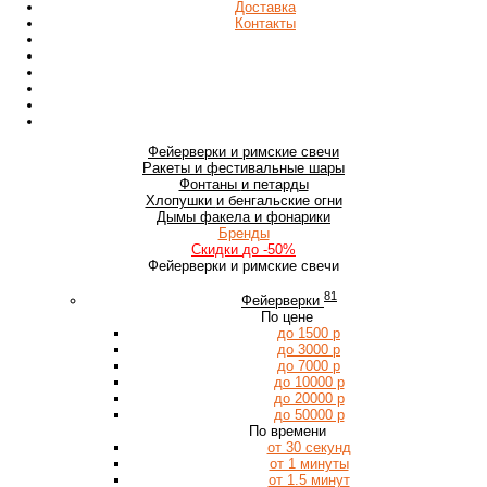
Доставка
Контакты
Фейерверки
и римские свечи
Ракеты
и фестивальные шары
Фонтаны
и петарды
Хлопушки
и бенгальские огни
Дымы
факела и фонарики
Бренды
Скидки
до -50%
Фейерверки и римские свечи
81
Фейерверки
По цене
до 1500 р
до 3000 р
до 7000 р
до 10000 р
до 20000 р
до 50000 р
По времени
от 30 секунд
от 1 минуты
от 1.5 минут