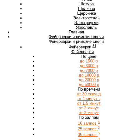
Ш
Шатура
Щ
Щелково
Щербинка
Э
Электросталь
Электроугли
Я
Ярославль
Главная
Фейерверки и римские свечи
Фейерверки и римские свечи
81
Фейерверки
Фейерверки
По цене
до 1500 р
до 3000 р
до 7000 р
до 10000 р
до 20000 р
до 50000 р
По времени
от 30 секунд
от 1 минуты
от 1.5 минут
от 2 минут
от 3 минут
По залпам
6
16 залпов
2
25 залпов
5
36 залпов
3