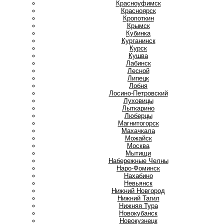
Красноуфимск
Красноярск
Кропоткин
Крымск
Кубинка
Курганинск
Курск
Кушва
Л
Лабинск
Лесной
Липецк
Лобня
Лосино-Петровский
Луховицы
Лыткарино
Люберцы
М
Магнитогорск
Махачкала
Можайск
Москва
Мытищи
Н
Набережные Челны
Наро-Фоминск
Нахабино
Невьянск
Нижний Новгород
Нижний Тагил
Нижняя Тура
Новокубанск
Новокузнецк