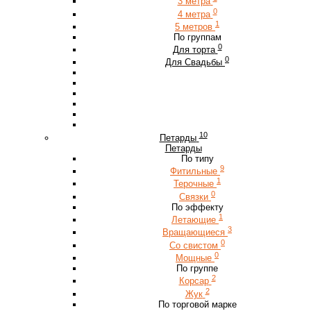
3 метра
0
4 метра
1
5 метров
По группам
0
Для торта
0
Для Свадьбы
10
Петарды
Петарды
По типу
9
Фитильные
1
Терочные
0
Связки
По эффекту
1
Летающие
3
Вращающиеся
0
Со свистом
0
Мощные
По группе
2
Корсар
2
Жук
По торговой марке