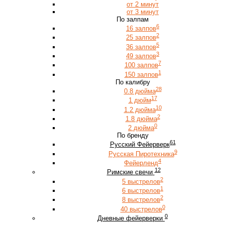
от 2 минут
от 3 минут
По залпам
6
16 залпов
2
25 залпов
5
36 залпов
3
49 залпов
7
100 залпов
1
150 залпов
По калибру
28
0.8 дюйма
17
1 дюйм
10
1.2 дюйма
2
1.8 дюйма
0
2 дюйма
По бренду
61
Русский Фейерверк
9
Русская Пиротехника
4
Фейерленд
12
Римские свечи
2
5 выстрелов
1
6 выстрелов
2
8 выстрелов
0
40 выстрелов
0
Дневные фейерверки