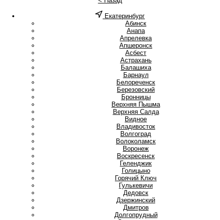
< Назад
Екатеринбург
А
Абинск
Анапа
Апрелевка
Апшеронск
Асбест
Астрахань
Б
Балашиха
Барнаул
Белореченск
Березовский
Бронницы
В
Верхняя Пышма
Верхняя Салда
Видное
Владивосток
Волгоград
Волоколамск
Воронеж
Воскресенск
Г
Геленджик
Голицыно
Горячий Ключ
Гулькевичи
Д
Дедовск
Дзержинский
Дмитров
Долгопрудный