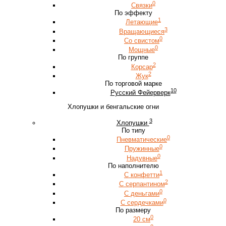
0
Связки
По эффекту
1
Летающие
3
Вращающиеся
0
Со свистом
0
Мощные
По группе
2
Корсар
2
Жук
По торговой марке
10
Русский Фейерверк
Хлопушки и бенгальские огни
3
Хлопушки
По типу
0
Пневматические
0
Пружинные
0
Надувные
По наполнителю
1
С конфетти
2
С серпантином
0
С деньгами
0
С сердечками
По размеру
0
20 см