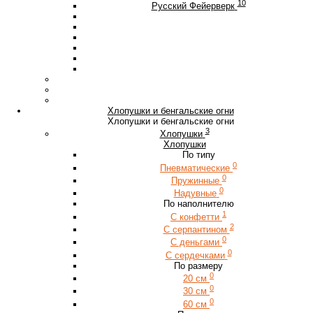
10
Русский Фейерверк
Хлопушки и бенгальские огни
Хлопушки и бенгальские огни
3
Хлопушки
Хлопушки
По типу
0
Пневматические
0
Пружинные
0
Надувные
По наполнителю
1
С конфетти
2
С серпантином
0
С деньгами
0
С сердечками
По размеру
0
20 см
0
30 см
0
60 см