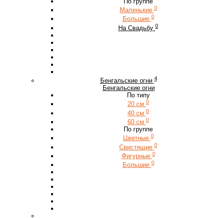
По группе
0
Маленькие
0
Большие
0
На Свадьбу
4
Бенгальские огни
Бенгальские огни
По типу
0
20 см
0
40 см
0
60 см
По группе
0
Цветные
0
Свистящие
0
Фигурные
0
Большие