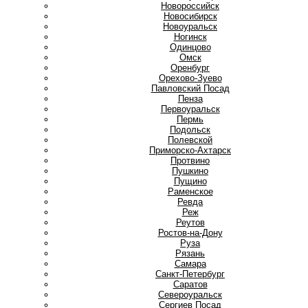
Новороссийск
Новосибирск
Новоуральск
Ногинск
О
Одинцово
Омск
Оренбург
Орехово-Зуево
П
Павловский Посад
Пенза
Первоуральск
Пермь
Подольск
Полевской
Приморско-Ахтарск
Протвино
Пушкино
Пущино
Р
Раменское
Ревда
Реж
Реутов
Ростов-на-Дону
Руза
Рязань
С
Самара
Санкт-Петербург
Саратов
Североуральск
Сергиев Посад