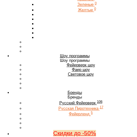
0
Зеленые
0
Желтые
Шоу программы
Шоу программы
Фейерверк шоу
Фаер шоу
Световое шоу
Бренды
Бренды
106
Русский Фейерверк
17
Русская Пиротехника
5
Фейерленд
Скидки до -50%