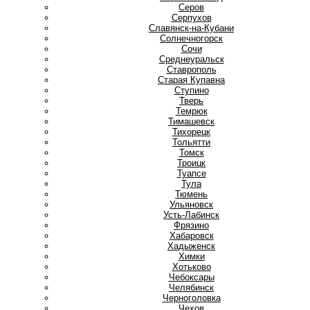
Серов
Серпухов
Славянск-на-Кубани
Солнечногорск
Сочи
Среднеуральск
Ставрополь
Старая Купавна
Ступино
Т
Тверь
Темрюк
Тимашевск
Тихорецк
Тольятти
Томск
Троицк
Туапсе
Тула
Тюмень
У
Ульяновск
Усть-Лабинск
Ф
Фрязино
Х
Хабаровск
Хадыженск
Химки
Хотьково
Ч
Чебоксары
Челябинск
Черноголовка
Чехов