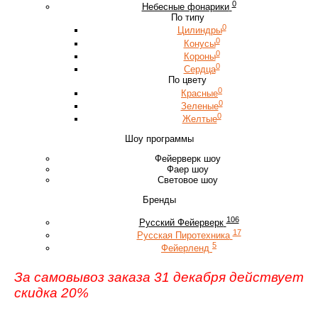
0
Небесные фонарики
По типу
0
Цилиндры
0
Конусы
0
Короны
0
Сердца
По цвету
0
Красные
0
Зеленые
0
Желтые
Шоу программы
Фейерверк шоу
Фаер шоу
Световое шоу
Бренды
106
Русский Фейерверк
17
Русская Пиротехника
5
Фейерленд
За самовывоз заказа 31 декабря действует
скидка 20%