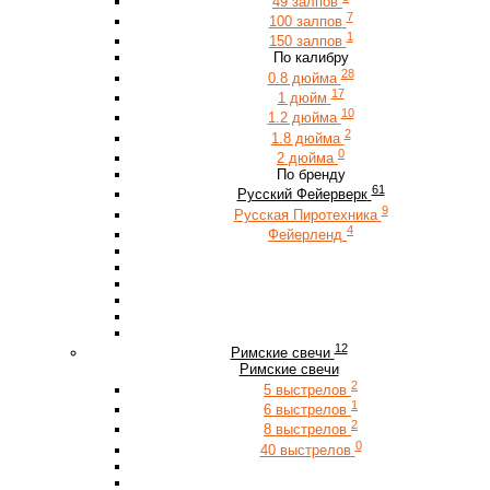
49 залпов
7
100 залпов
1
150 залпов
По калибру
28
0.8 дюйма
17
1 дюйм
10
1.2 дюйма
2
1.8 дюйма
0
2 дюйма
По бренду
61
Русский Фейерверк
9
Русская Пиротехника
4
Фейерленд
12
Римские свечи
Римские свечи
2
5 выстрелов
1
6 выстрелов
2
8 выстрелов
0
40 выстрелов