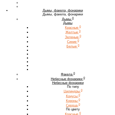
Дымы, факела, фонарики
Дымы, факела, фонарики
0
Дымы
Дымы
0
Красные
0
Желтые
0
Зеленые
0
Синие
0
Белые
0
Факела
0
Небесные фонарики
Небесные фонарики
По типу
0
Цилиндры
0
Конусы
0
Короны
0
Сердца
По цвету
0
Красные