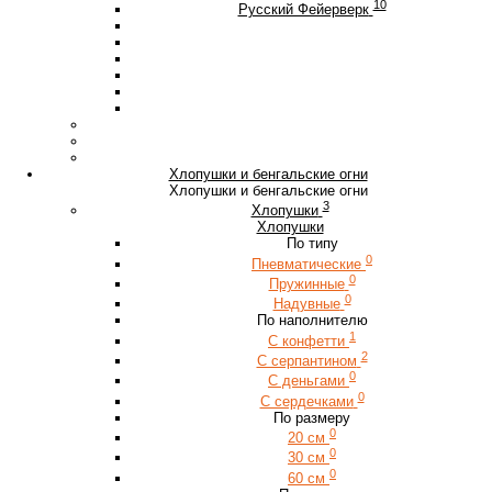
10
Русский Фейерверк
Хлопушки и бенгальские огни
Хлопушки и бенгальские огни
3
Хлопушки
Хлопушки
По типу
0
Пневматические
0
Пружинные
0
Надувные
По наполнителю
1
С конфетти
2
С серпантином
0
С деньгами
0
С сердечками
По размеру
0
20 см
0
30 см
0
60 см