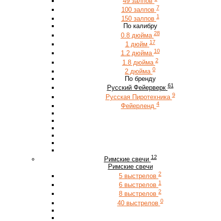
49 залпов
7
100 залпов
1
150 залпов
По калибру
28
0.8 дюйма
17
1 дюйм
10
1.2 дюйма
2
1.8 дюйма
0
2 дюйма
По бренду
61
Русский Фейерверк
9
Русская Пиротехника
4
Фейерленд
12
Римские свечи
Римские свечи
2
5 выстрелов
1
6 выстрелов
2
8 выстрелов
0
40 выстрелов