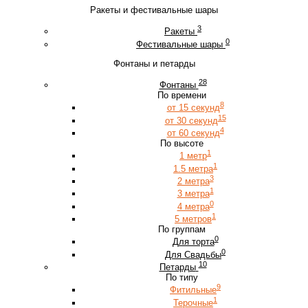
Ракеты и фестивальные шары
3
Ракеты
0
Фестивальные шары
Фонтаны и петарды
28
Фонтаны
По времени
8
от 15 секунд
15
от 30 секунд
4
от 60 секунд
По высоте
1
1 метр
1
1.5 метра
3
2 метра
1
3 метра
0
4 метра
1
5 метров
По группам
0
Для торта
0
Для Свадьбы
10
Петарды
По типу
9
Фитильные
1
Терочные