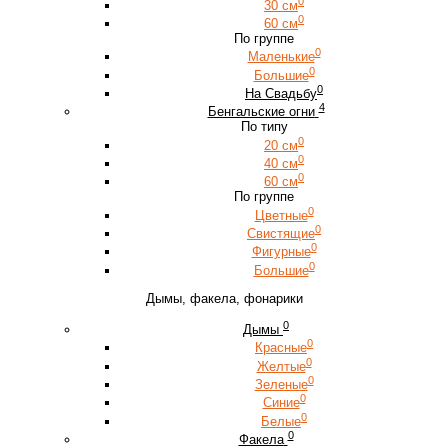
0
30 см
0
60 см
По группе
0
Маленькие
0
Большие
0
На Свадьбу
4
Бенгальские огни
По типу
0
20 см
0
40 см
0
60 см
По группе
0
Цветные
0
Свистящие
0
Фигурные
0
Большие
Дымы, факела, фонарики
0
Дымы
0
Красные
0
Желтые
0
Зеленые
0
Синие
0
Белые
0
Факела