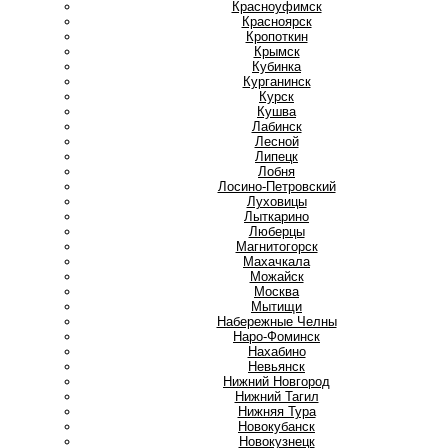
Красноуфимск
Красноярск
Кропоткин
Крымск
Кубинка
Курганинск
Курск
Кушва
Л
Лабинск
Лесной
Липецк
Лобня
Лосино-Петровский
Луховицы
Лыткарино
Люберцы
М
Магнитогорск
Махачкала
Можайск
Москва
Мытищи
Н
Набережные Челны
Наро-Фоминск
Нахабино
Невьянск
Нижний Новгород
Нижний Тагил
Нижняя Тура
Новокубанск
Новокузнецк