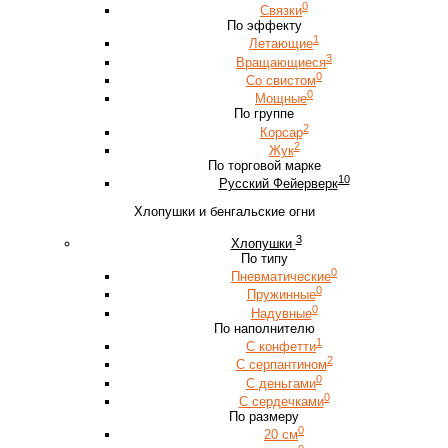
0
Связки
По эффекту
1
Летающие
3
Вращающиеся
0
Со свистом
0
Мощные
По группе
2
Корсар
2
Жук
По торговой марке
10
Русский Фейерверк
Хлопушки и бенгальские огни
3
Хлопушки
По типу
0
Пневматические
0
Пружинные
0
Надувные
По наполнителю
1
С конфетти
2
С серпантином
0
С деньгами
0
С сердечками
По размеру
0
20 см