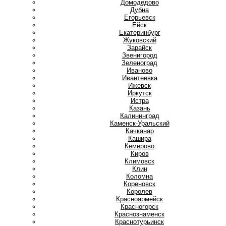
Домодедово
Дубна
Е
Егорьевск
Ейск
Екатеринбург
Ж
Жуковский
З
Зарайск
Звенигород
Зеленоград
И
Иваново
Ивантеевка
Ижевск
Иркутск
Истра
К
Казань
Калининград
Каменск-Уральский
Качканар
Кашира
Кемерово
Киров
Климовск
Клин
Коломна
Кореновск
Королев
Красноармейск
Красногорск
Краснознаменск
Краснотурьинск