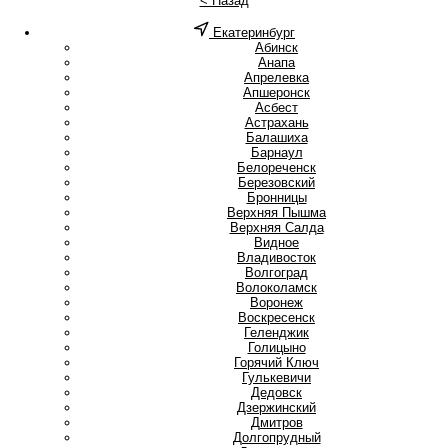
< Назад
Екатеринбург
А
Абинск
Анапа
Апрелевка
Апшеронск
Асбест
Астрахань
Б
Балашиха
Барнаул
Белореченск
Березовский
Бронницы
В
Верхняя Пышма
Верхняя Салда
Видное
Владивосток
Волгоград
Волоколамск
Воронеж
Воскресенск
Г
Геленджик
Голицыно
Горячий Ключ
Гулькевичи
Д
Дедовск
Дзержинский
Дмитров
Долгопрудный