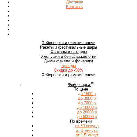
Доставка
Контакты
Фейерверки
и римские свечи
Ракеты
и фестивальные шары
Фонтаны
и петарды
Хлопушки
и бенгальские огни
Дымы
факела и фонарики
Бренды
Скидки
до -50%
Фейерверки и римские свечи
81
Фейерверки
По цене
до 1500 р
до 3000 р
до 7000 р
до 10000 р
до 20000 р
до 50000 р
По времени
от 30 секунд
от 1 минуты
от 1.5 минут