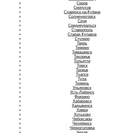
Серов
Серпухов
Славянск-на-Кубани
Солнечногорск
Сочи
Среднеуральск
Ставрополь
Старая Купавна
Ступино
Т
Тверь
Темрюк
Тимашевск
Тихорецк
Тольятти
Томск
Троицк
Туапсе
Тула
Тюмень
У
Ульяновск
Усть-Лабинск
Ф
Фрязино
Х
Хабаровск
Хадыженск
Химки
Хотьково
Ч
Чебоксары
Челябинск
Черноголовка
Чехов