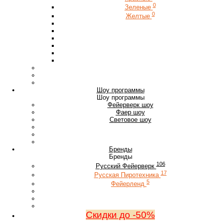
0
Зеленые
0
Желтые
Шоу программы
Шоу программы
Фейерверк шоу
Фаер шоу
Световое шоу
Бренды
Бренды
106
Русский Фейерверк
17
Русская Пиротехника
5
Фейерленд
Скидки до -50%