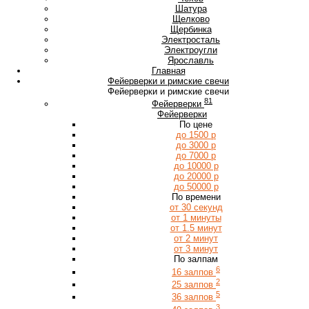
Ш
Шатура
Щ
Щелково
Щербинка
Э
Электросталь
Электроугли
Я
Ярославль
Главная
Фейерверки и римские свечи
Фейерверки и римские свечи
81
Фейерверки
Фейерверки
По цене
до 1500 р
до 3000 р
до 7000 р
до 10000 р
до 20000 р
до 50000 р
По времени
от 30 секунд
от 1 минуты
от 1.5 минут
от 2 минут
от 3 минут
По залпам
6
16 залпов
2
25 залпов
5
36 залпов
3