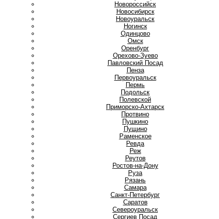
Новороссийск
Новосибирск
Новоуральск
Ногинск
О
Одинцово
Омск
Оренбург
Орехово-Зуево
П
Павловский Посад
Пенза
Первоуральск
Пермь
Подольск
Полевской
Приморско-Ахтарск
Протвино
Пушкино
Пущино
Р
Раменское
Ревда
Реж
Реутов
Ростов-на-Дону
Руза
Рязань
С
Самара
Санкт-Петербург
Саратов
Североуральск
Сергиев Посад