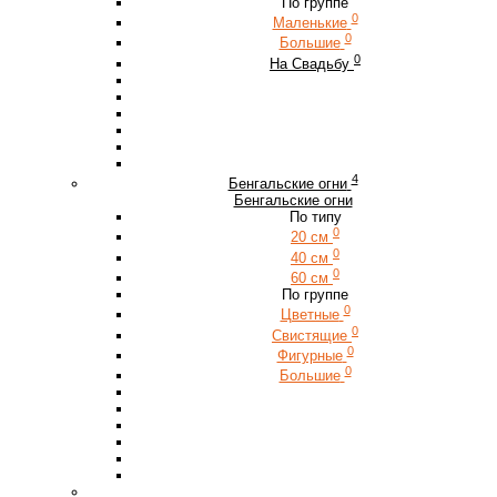
По группе
0
Маленькие
0
Большие
0
На Свадьбу
4
Бенгальские огни
Бенгальские огни
По типу
0
20 см
0
40 см
0
60 см
По группе
0
Цветные
0
Свистящие
0
Фигурные
0
Большие