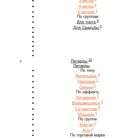
3 метра
0
4 метра
1
5 метров
По группам
0
Для торта
0
Для Свадьбы
10
Петарды
Петарды
По типу
9
Фитильные
1
Терочные
0
Связки
По эффекту
1
Летающие
3
Вращающиеся
0
Со свистом
0
Мощные
По группе
2
Корсар
2
Жук
По торговой марке