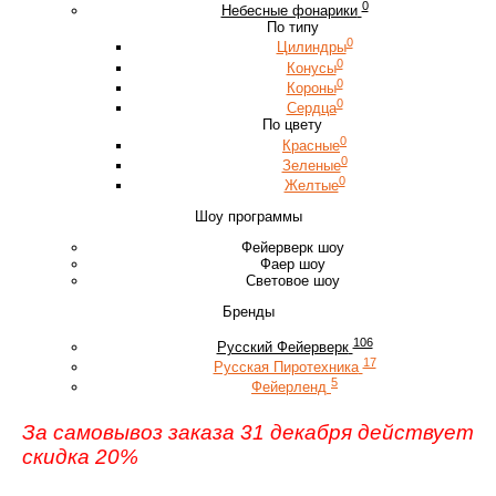
0
Небесные фонарики
По типу
0
Цилиндры
0
Конусы
0
Короны
0
Сердца
По цвету
0
Красные
0
Зеленые
0
Желтые
Шоу программы
Фейерверк шоу
Фаер шоу
Световое шоу
Бренды
106
Русский Фейерверк
17
Русская Пиротехника
5
Фейерленд
За самовывоз заказа 31 декабря действует
скидка 20%