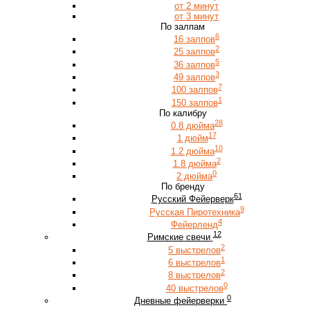
от 2 минут
от 3 минут
По залпам
6
16 залпов
2
25 залпов
5
36 залпов
3
49 залпов
7
100 залпов
1
150 залпов
По калибру
28
0.8 дюйма
17
1 дюйм
10
1.2 дюйма
2
1.8 дюйма
0
2 дюйма
По бренду
61
Русский Фейерверк
9
Русская Пиротехника
4
Фейерленд
12
Римские свечи
2
5 выстрелов
1
6 выстрелов
2
8 выстрелов
0
40 выстрелов
0
Дневные фейерверки