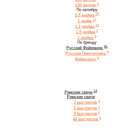
1
150 залпов
По калибру
28
0.8 дюйма
17
1 дюйм
10
1.2 дюйма
2
1.8 дюйма
0
2 дюйма
По бренду
61
Русский Фейерверк
9
Русская Пиротехника
4
Фейерленд
12
Римские свечи
Римские свечи
2
5 выстрелов
1
6 выстрелов
2
8 выстрелов
0
40 выстрелов