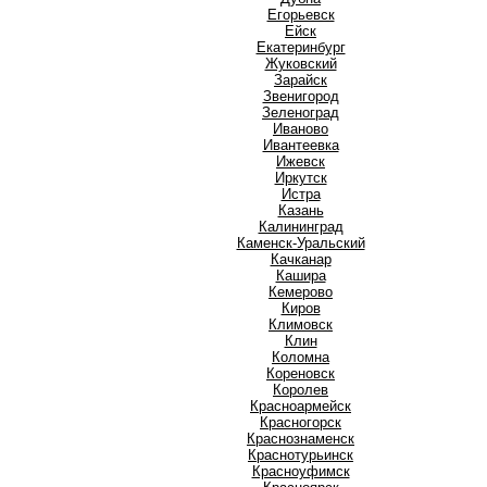
Е
Егорьевск
Ейск
Екатеринбург
Ж
Жуковский
З
Зарайск
Звенигород
Зеленоград
И
Иваново
Ивантеевка
Ижевск
Иркутск
Истра
К
Казань
Калининград
Каменск-Уральский
Качканар
Кашира
Кемерово
Киров
Климовск
Клин
Коломна
Кореновск
Королев
Красноармейск
Красногорск
Краснознаменск
Краснотурьинск
Красноуфимск