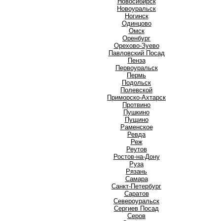
Новосибирск
Новоуральск
Ногинск
О
Одинцово
Омск
Оренбург
Орехово-Зуево
П
Павловский Посад
Пенза
Первоуральск
Пермь
Подольск
Полевской
Приморско-Ахтарск
Протвино
Пушкино
Пущино
Р
Раменское
Ревда
Реж
Реутов
Ростов-на-Дону
Руза
Рязань
С
Самара
Санкт-Петербург
Саратов
Североуральск
Сергиев Посад
Серов