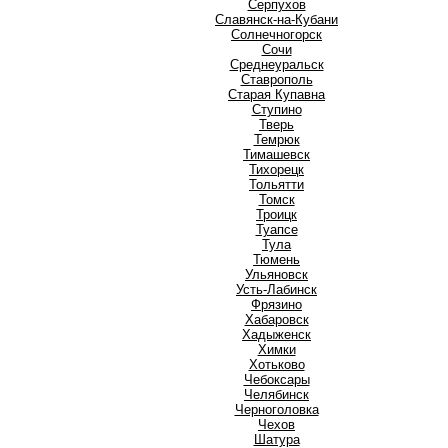
Серпухов
Славянск-на-Кубани
Солнечногорск
Сочи
Среднеуральск
Ставрополь
Старая Купавна
Ступино
Т
Тверь
Темрюк
Тимашевск
Тихорецк
Тольятти
Томск
Троицк
Туапсе
Тула
Тюмень
У
Ульяновск
Усть-Лабинск
Ф
Фрязино
Х
Хабаровск
Хадыженск
Химки
Хотьково
Ч
Чебоксары
Челябинск
Черноголовка
Чехов
Ш
Шатура