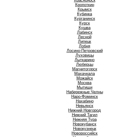
Красноярск
Кропоткин
Крымск
Кубинка
Курганинск
Курск
Кушва
Л
Лабинск
Лесной
Липецк
Лобня
Лосино-Петровский
Луховицы
Лыткарино
Люберцы
М
Магнитогорск
Махачкала
Можайск
Москва
Мытищи
Н
Набережные Челны
Наро-Фоминск
Нахабино
Невьянск
Нижний Новгород
Нижний Тагил
Нижняя Тура
Новокубанск
Новокузнецк
Новороссийск