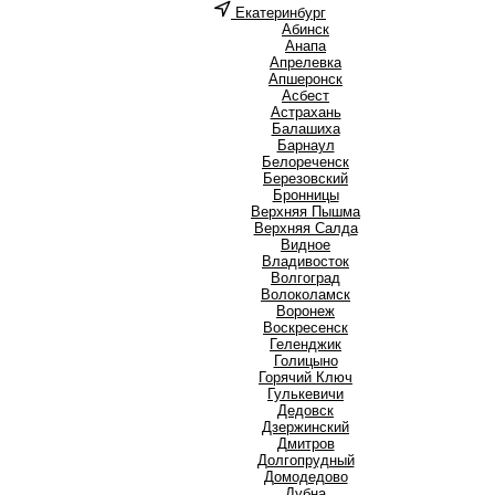
Екатеринбург
А
Абинск
Анапа
Апрелевка
Апшеронск
Асбест
Астрахань
Б
Балашиха
Барнаул
Белореченск
Березовский
Бронницы
В
Верхняя Пышма
Верхняя Салда
Видное
Владивосток
Волгоград
Волоколамск
Воронеж
Воскресенск
Г
Геленджик
Голицыно
Горячий Ключ
Гулькевичи
Д
Дедовск
Дзержинский
Дмитров
Долгопрудный
Домодедово
Дубна