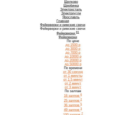
Щ
Щелково
Щербинка
Э
Электросталь
Электроугли
Я
Ярославль
Главная
Фейерверки и римские свечи
Фейерверки и римские свечи
81
Фейерверки
Фейерверки
По цене
до 1500 р
до 3000 р
до 7000 р
до 10000 р
до 20000 р
до 50000 р
По времени
от 30 секунд
от 1 минуты
от 1.5 минут
от 2 минут
от 3 минут
По залпам
6
16 залпов
2
25 залпов
5
36 залпов
3
49 залпов
7
100 залпов