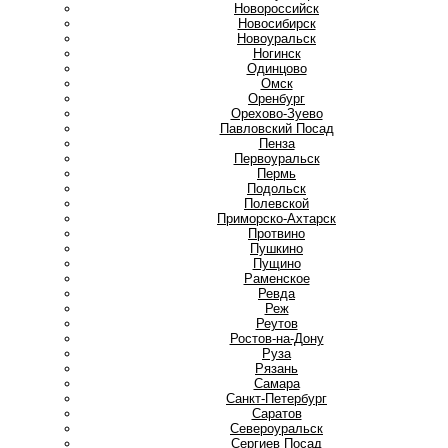
Новороссийск
Новосибирск
Новоуральск
Ногинск
О
Одинцово
Омск
Оренбург
Орехово-Зуево
П
Павловский Посад
Пенза
Первоуральск
Пермь
Подольск
Полевской
Приморско-Ахтарск
Протвино
Пушкино
Пущино
Р
Раменское
Ревда
Реж
Реутов
Ростов-на-Дону
Руза
Рязань
С
Самара
Санкт-Петербург
Саратов
Североуральск
Сергиев Посад