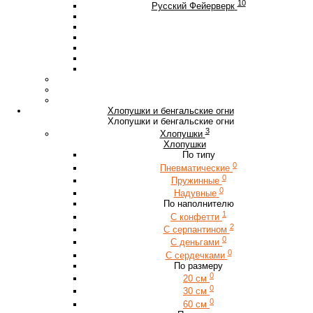
10
Русский Фейерверк
Хлопушки и бенгальские огни
Хлопушки и бенгальские огни
3
Хлопушки
Хлопушки
По типу
0
Пневматические
0
Пружинные
0
Надувные
По наполнителю
1
С конфетти
2
С серпантином
0
С деньгами
0
С сердечками
По размеру
0
20 см
0
30 см
0
60 см