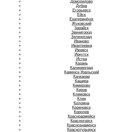
Домодедово
Дубна
Е
Егорьевск
Ейск
Екатеринбург
Ж
Жуковский
З
Зарайск
Звенигород
Зеленоград
И
Иваново
Ивантеевка
Ижевск
Иркутск
Истра
К
Казань
Калининград
Каменск-Уральский
Качканар
Кашира
Кемерово
Киров
Климовск
Клин
Коломна
Кореновск
Королев
Красноармейск
Красногорск
Краснознаменск
Краснотурьинск