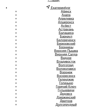
< Назад
Екатеринбург
А
Абинск
Анапа
Апрелевка
Апшеронск
Асбест
Астрахань
Б
Балашиха
Барнаул
Белореченск
Березовский
Бронницы
В
Верхняя Пышма
Верхняя Салда
Видное
Владивосток
Волгоград
Волоколамск
Воронеж
Воскресенск
Г
Геленджик
Голицыно
Горячий Ключ
Гулькевичи
Д
Дедовск
Дзержинский
Дмитров
Долгопрудный