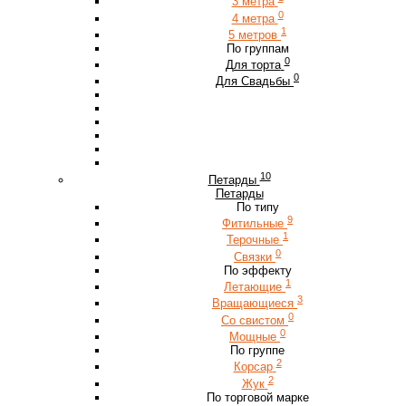
3 метра
0
4 метра
1
5 метров
По группам
0
Для торта
0
Для Свадьбы
10
Петарды
Петарды
По типу
9
Фитильные
1
Терочные
0
Связки
По эффекту
1
Летающие
3
Вращающиеся
0
Со свистом
0
Мощные
По группе
2
Корсар
2
Жук
По торговой марке