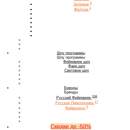
0
Зеленые
0
Желтые
Шоу программы
Шоу программы
Фейерверк шоу
Фаер шоу
Световое шоу
Бренды
Бренды
106
Русский Фейерверк
17
Русская Пиротехника
5
Фейерленд
Скидки до -50%