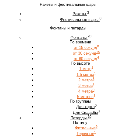
Ракеты и фестивальные шары
3
Ракеты
0
Фестивальные шары
Фонтаны и петарды
28
Фонтаны
По времени
8
от 15 секунд
15
от 30 секунд
4
от 60 секунд
По высоте
1
1 метр
1
1.5 метра
3
2 метра
1
3 метра
0
4 метра
1
5 метров
По группам
0
Для торта
0
Для Свадьбы
10
Петарды
По типу
9
Фитильные
1
Терочные