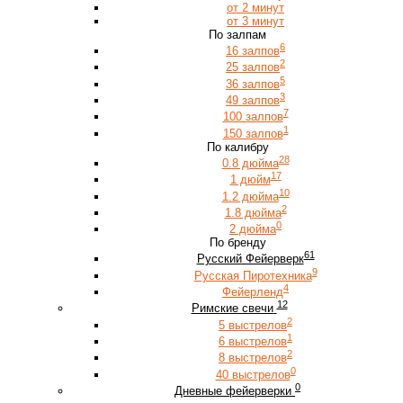
от 2 минут
от 3 минут
По залпам
6
16 залпов
2
25 залпов
5
36 залпов
3
49 залпов
7
100 залпов
1
150 залпов
По калибру
28
0.8 дюйма
17
1 дюйм
10
1.2 дюйма
2
1.8 дюйма
0
2 дюйма
По бренду
61
Русский Фейерверк
9
Русская Пиротехника
4
Фейерленд
12
Римские свечи
2
5 выстрелов
1
6 выстрелов
2
8 выстрелов
0
40 выстрелов
0
Дневные фейерверки