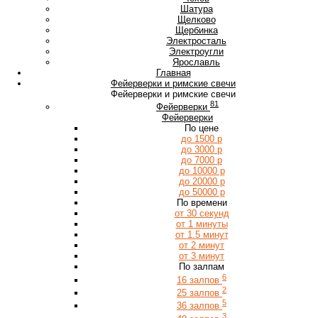
Ш
Шатура
Щ
Щелково
Щербинка
Э
Электросталь
Электроугли
Я
Ярославль
Главная
Фейерверки и римские свечи
Фейерверки и римские свечи
81
Фейерверки
Фейерверки
По цене
до 1500 р
до 3000 р
до 7000 р
до 10000 р
до 20000 р
до 50000 р
По времени
от 30 секунд
от 1 минуты
от 1.5 минут
от 2 минут
от 3 минут
По залпам
6
16 залпов
2
25 залпов
5
36 залпов
3