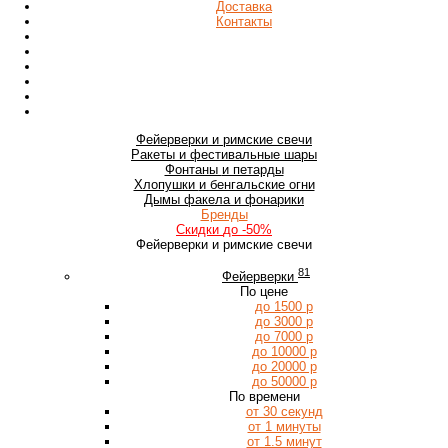
Доставка
Контакты
Фейерверки
и римские свечи
Ракеты
и фестивальные шары
Фонтаны
и петарды
Хлопушки
и бенгальские огни
Дымы
факела и фонарики
Бренды
Скидки
до -50%
Фейерверки и римские свечи
81
Фейерверки
По цене
до 1500 р
до 3000 р
до 7000 р
до 10000 р
до 20000 р
до 50000 р
По времени
от 30 секунд
от 1 минуты
от 1.5 минут