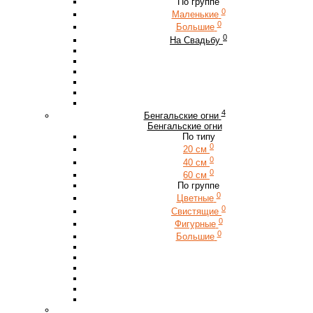
По группе
0
Маленькие
0
Большие
0
На Свадьбу
4
Бенгальские огни
Бенгальские огни
По типу
0
20 см
0
40 см
0
60 см
По группе
0
Цветные
0
Свистящие
0
Фигурные
0
Большие