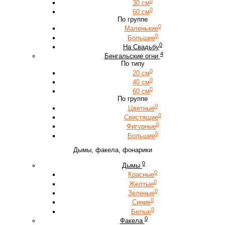
0
30 см
0
60 см
По группе
0
Маленькие
0
Большие
0
На Свадьбу
4
Бенгальские огни
По типу
0
20 см
0
40 см
0
60 см
По группе
0
Цветные
0
Свистящие
0
Фигурные
0
Большие
Дымы, факела, фонарики
0
Дымы
0
Красные
0
Желтые
0
Зеленые
0
Синие
0
Белые
0
Факела