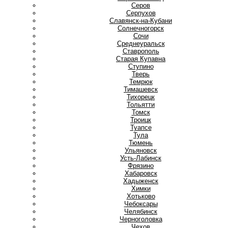
Серов
Серпухов
Славянск-на-Кубани
Солнечногорск
Сочи
Среднеуральск
Ставрополь
Старая Купавна
Ступино
Т
Тверь
Темрюк
Тимашевск
Тихорецк
Тольятти
Томск
Троицк
Туапсе
Тула
Тюмень
У
Ульяновск
Усть-Лабинск
Ф
Фрязино
Х
Хабаровск
Хадыженск
Химки
Хотьково
Ч
Чебоксары
Челябинск
Черноголовка
Чехов