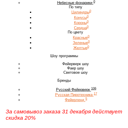
0
Небесные фонарики
По типу
0
Цилиндры
0
Конусы
0
Короны
0
Сердца
По цвету
0
Красные
0
Зеленые
0
Желтые
Шоу программы
Фейерверк шоу
Фаер шоу
Световое шоу
Бренды
106
Русский Фейерверк
17
Русская Пиротехника
5
Фейерленд
За самовывоз заказа 31 декабря действует
скидка 20%