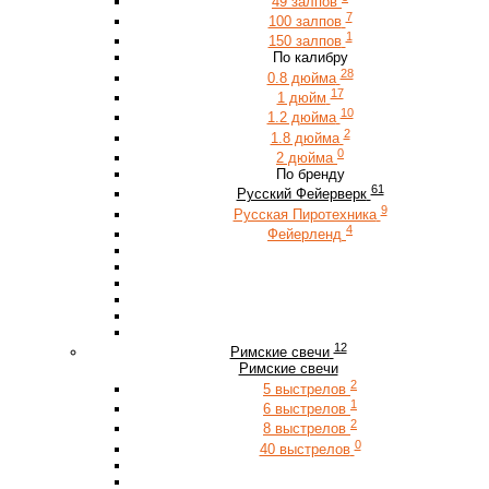
49 залпов
7
100 залпов
1
150 залпов
По калибру
28
0.8 дюйма
17
1 дюйм
10
1.2 дюйма
2
1.8 дюйма
0
2 дюйма
По бренду
61
Русский Фейерверк
9
Русская Пиротехника
4
Фейерленд
12
Римские свечи
Римские свечи
2
5 выстрелов
1
6 выстрелов
2
8 выстрелов
0
40 выстрелов