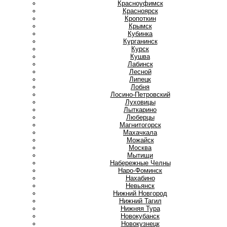
Красноуфимск
Красноярск
Кропоткин
Крымск
Кубинка
Курганинск
Курск
Кушва
Л
Лабинск
Лесной
Липецк
Лобня
Лосино-Петровский
Луховицы
Лыткарино
Люберцы
М
Магнитогорск
Махачкала
Можайск
Москва
Мытищи
Н
Набережные Челны
Наро-Фоминск
Нахабино
Невьянск
Нижний Новгород
Нижний Тагил
Нижняя Тура
Новокубанск
Новокузнецк