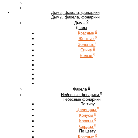
Дымы, факела, фонарики
Дымы, факела, фонарики
0
Дымы
Дымы
0
Красные
0
Желтые
0
Зеленые
0
Синие
0
Белые
0
Факела
0
Небесные фонарики
Небесные фонарики
По типу
0
Цилиндры
0
Конусы
0
Короны
0
Сердца
По цвету
0
Красные