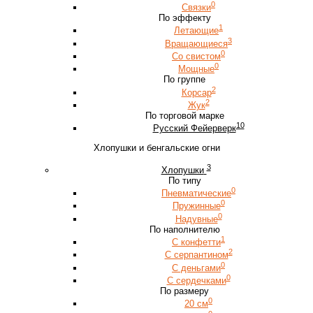
0
Связки
По эффекту
1
Летающие
3
Вращающиеся
0
Со свистом
0
Мощные
По группе
2
Корсар
2
Жук
По торговой марке
10
Русский Фейерверк
Хлопушки и бенгальские огни
3
Хлопушки
По типу
0
Пневматические
0
Пружинные
0
Надувные
По наполнителю
1
С конфетти
2
С серпантином
0
С деньгами
0
С сердечками
По размеру
0
20 см