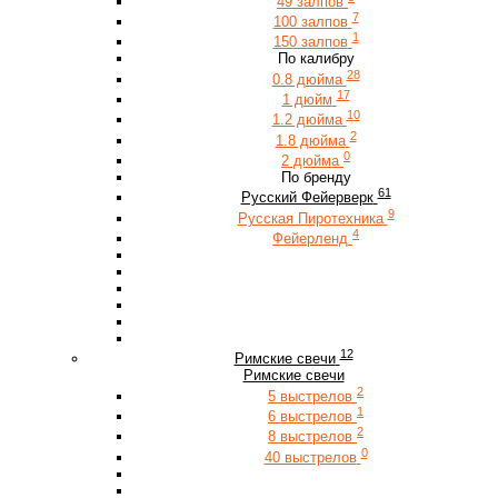
49 залпов
7
100 залпов
1
150 залпов
По калибру
28
0.8 дюйма
17
1 дюйм
10
1.2 дюйма
2
1.8 дюйма
0
2 дюйма
По бренду
61
Русский Фейерверк
9
Русская Пиротехника
4
Фейерленд
12
Римские свечи
Римские свечи
2
5 выстрелов
1
6 выстрелов
2
8 выстрелов
0
40 выстрелов