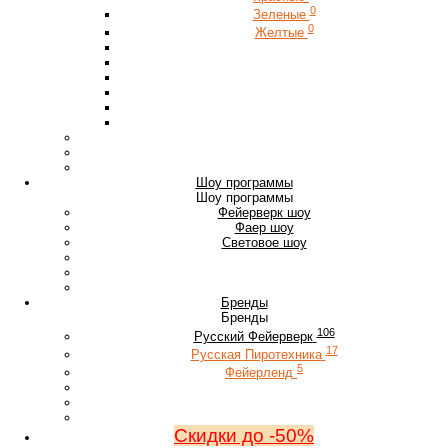
0
Зеленые
0
Желтые
Шоу программы
Шоу программы
Фейерверк шоу
Фаер шоу
Световое шоу
Бренды
Бренды
106
Русский Фейерверк
17
Русская Пиротехника
5
Фейерленд
Скидки до -50%