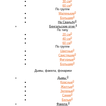
0
30 см
0
60 см
По группе
0
Маленькие
0
Большие
0
На Свадьбу
4
Бенгальские огни
По типу
0
20 см
0
40 см
0
60 см
По группе
0
Цветные
0
Свистящие
0
Фигурные
0
Большие
Дымы, факела, фонарики
0
Дымы
0
Красные
0
Желтые
0
Зеленые
0
Синие
0
Белые
0
Факела