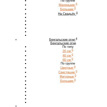
По группе
0
Маленькие
0
Большие
0
На Свадьбу
4
Бенгальские огни
Бенгальские огни
По типу
0
20 см
0
40 см
0
60 см
По группе
0
Цветные
0
Свистящие
0
Фигурные
0
Большие