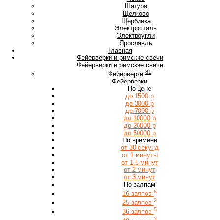
Ш
Шатура
Щ
Щелково
Щербинка
Э
Электросталь
Электроугли
Я
Ярославль
Главная
Фейерверки и римские свечи
Фейерверки и римские свечи
81
Фейерверки
Фейерверки
По цене
до 1500 р
до 3000 р
до 7000 р
до 10000 р
до 20000 р
до 50000 р
По времени
от 30 секунд
от 1 минуты
от 1.5 минут
от 2 минут
от 3 минут
По залпам
6
16 залпов
2
25 залпов
5
36 залпов
3