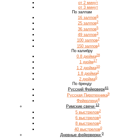
от 2 минут
от 3 минут
По залпам
6
16 залпов
2
25 залпов
5
36 залпов
3
49 залпов
7
100 залпов
1
150 залпов
По калибру
28
0.8 дюйма
17
1 дюйм
10
1.2 дюйма
2
1.8 дюйма
0
2 дюйма
По бренду
61
Русский Фейерверк
9
Русская Пиротехника
4
Фейерленд
12
Римские свечи
2
5 выстрелов
1
6 выстрелов
2
8 выстрелов
0
40 выстрелов
0
Дневные фейерверки