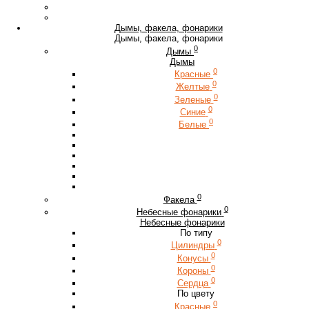
Дымы, факела, фонарики
Дымы, факела, фонарики
0
Дымы
Дымы
0
Красные
0
Желтые
0
Зеленые
0
Синие
0
Белые
0
Факела
0
Небесные фонарики
Небесные фонарики
По типу
0
Цилиндры
0
Конусы
0
Короны
0
Сердца
По цвету
0
Красные