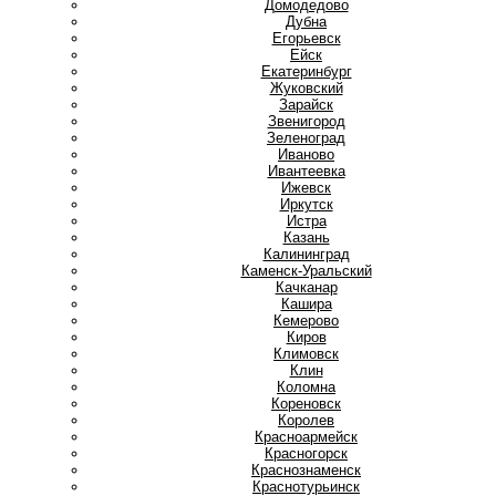
Домодедово
Дубна
Е
Егорьевск
Ейск
Екатеринбург
Ж
Жуковский
З
Зарайск
Звенигород
Зеленоград
И
Иваново
Ивантеевка
Ижевск
Иркутск
Истра
К
Казань
Калининград
Каменск-Уральский
Качканар
Кашира
Кемерово
Киров
Климовск
Клин
Коломна
Кореновск
Королев
Красноармейск
Красногорск
Краснознаменск
Краснотурьинск