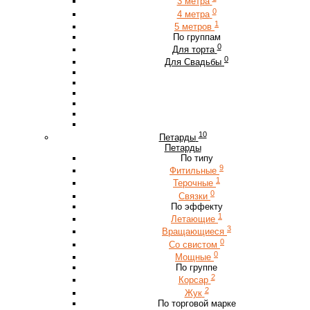
3 метра
0
4 метра
1
5 метров
По группам
0
Для торта
0
Для Свадьбы
10
Петарды
Петарды
По типу
9
Фитильные
1
Терочные
0
Связки
По эффекту
1
Летающие
3
Вращающиеся
0
Со свистом
0
Мощные
По группе
2
Корсар
2
Жук
По торговой марке