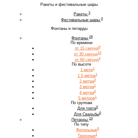
Ракеты и фестивальные шары
3
Ракеты
0
Фестивальные шары
Фонтаны и петарды
28
Фонтаны
По времени
8
от 15 секунд
15
от 30 секунд
4
от 60 секунд
По высоте
1
1 метр
1
1.5 метра
3
2 метра
1
3 метра
0
4 метра
1
5 метров
По группам
0
Для торта
0
Для Свадьбы
10
Петарды
По типу
9
Фитильные
1
Терочные