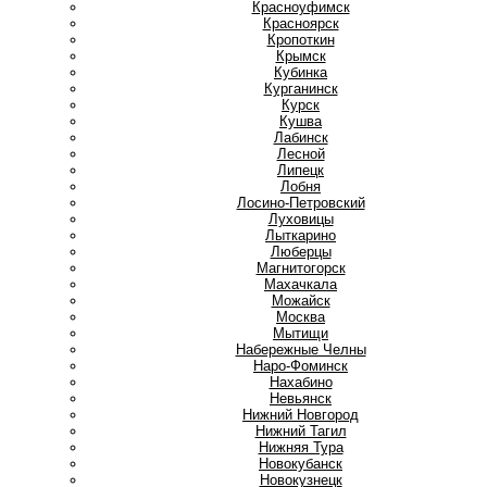
Красноуфимск
Красноярск
Кропоткин
Крымск
Кубинка
Курганинск
Курск
Кушва
Л
Лабинск
Лесной
Липецк
Лобня
Лосино-Петровский
Луховицы
Лыткарино
Люберцы
М
Магнитогорск
Махачкала
Можайск
Москва
Мытищи
Н
Набережные Челны
Наро-Фоминск
Нахабино
Невьянск
Нижний Новгород
Нижний Тагил
Нижняя Тура
Новокубанск
Новокузнецк