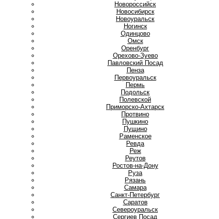
Новороссийск
Новосибирск
Новоуральск
Ногинск
О
Одинцово
Омск
Оренбург
Орехово-Зуево
П
Павловский Посад
Пенза
Первоуральск
Пермь
Подольск
Полевской
Приморско-Ахтарск
Протвино
Пушкино
Пущино
Р
Раменское
Ревда
Реж
Реутов
Ростов-на-Дону
Руза
Рязань
С
Самара
Санкт-Петербург
Саратов
Североуральск
Сергиев Посад