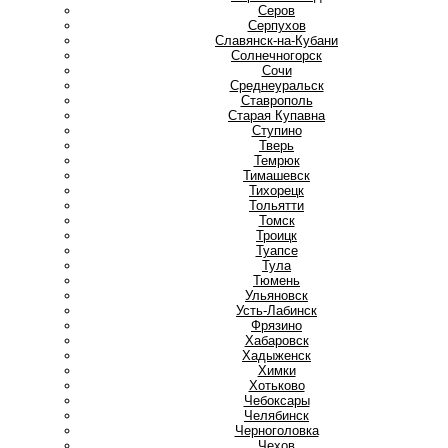
Серов
Серпухов
Славянск-на-Кубани
Солнечногорск
Сочи
Среднеуральск
Ставрополь
Старая Купавна
Ступино
Т
Тверь
Темрюк
Тимашевск
Тихорецк
Тольятти
Томск
Троицк
Туапсе
Тула
Тюмень
У
Ульяновск
Усть-Лабинск
Ф
Фрязино
Х
Хабаровск
Хадыженск
Химки
Хотьково
Ч
Чебоксары
Челябинск
Черноголовка
Чехов