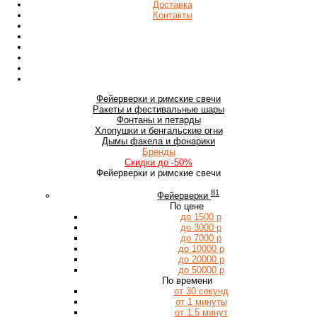
Доставка
Контакты
Фейерверки
и римские свечи
Ракеты
и фестивальные шары
Фонтаны
и петарды
Хлопушки
и бенгальские огни
Дымы
факела и фонарики
Бренды
Скидки
до -50%
Фейерверки и римские свечи
81
Фейерверки
По цене
до 1500 р
до 3000 р
до 7000 р
до 10000 р
до 20000 р
до 50000 р
По времени
от 30 секунд
от 1 минуты
от 1.5 минут