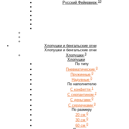
10
Русский Фейерверк
Хлопушки и бенгальские огни
Хлопушки и бенгальские огни
3
Хлопушки
Хлопушки
По типу
0
Пневматические
0
Пружинные
0
Надувные
По наполнителю
1
С конфетти
2
С серпантином
0
С деньгами
0
С сердечками
По размеру
0
20 см
0
30 см
0
60 см