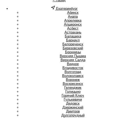
< Назад
Екатеринбург
А
Абинск
Анапа
Апрелевка
Апшеронск
Асбест
Астрахань
Б
Балашиха
Барнаул
Белореченск
Березовский
Бронницы
В
Верхняя Пышма
Верхняя Салда
Видное
Владивосток
Волгоград
Волоколамск
Воронеж
Воскресенск
Г
Геленджик
Голицыно
Горячий Ключ
Гулькевичи
Д
Дедовск
Дзержинский
Дмитров
Долгопрудный