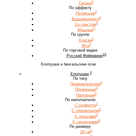
0
Связки
По эффекту
1
Летающие
3
Вращающиеся
0
Со свистом
0
Мощные
По группе
2
Корсар
2
Жук
По торговой марке
10
Русский Фейерверк
Хлопушки и бенгальские огни
3
Хлопушки
По типу
0
Пневматические
0
Пружинные
0
Надувные
По наполнителю
1
С конфетти
2
С серпантином
0
С деньгами
0
С сердечками
По размеру
0
20 см