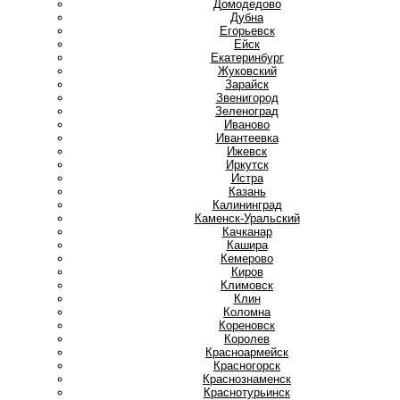
Домодедово
Дубна
Е
Егорьевск
Ейск
Екатеринбург
Ж
Жуковский
З
Зарайск
Звенигород
Зеленоград
И
Иваново
Ивантеевка
Ижевск
Иркутск
Истра
К
Казань
Калининград
Каменск-Уральский
Качканар
Кашира
Кемерово
Киров
Климовск
Клин
Коломна
Кореновск
Королев
Красноармейск
Красногорск
Краснознаменск
Краснотурьинск