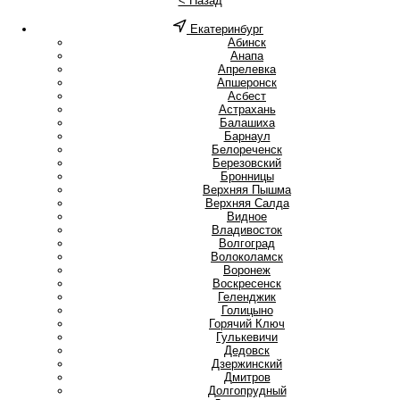
< Назад
Екатеринбург
А
Абинск
Анапа
Апрелевка
Апшеронск
Асбест
Астрахань
Б
Балашиха
Барнаул
Белореченск
Березовский
Бронницы
В
Верхняя Пышма
Верхняя Салда
Видное
Владивосток
Волгоград
Волоколамск
Воронеж
Воскресенск
Г
Геленджик
Голицыно
Горячий Ключ
Гулькевичи
Д
Дедовск
Дзержинский
Дмитров
Долгопрудный