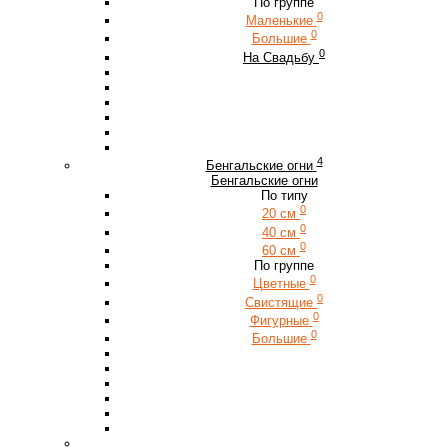
По группе
0
Маленькие
0
Большие
0
На Свадьбу
4
Бенгальские огни
Бенгальские огни
По типу
0
20 см
0
40 см
0
60 см
По группе
0
Цветные
0
Свистящие
0
Фигурные
0
Большие