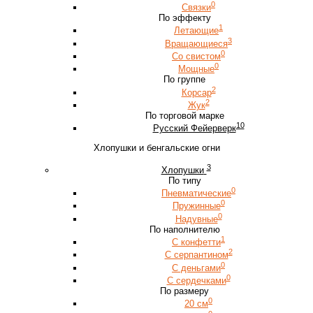
0
Связки
По эффекту
1
Летающие
3
Вращающиеся
0
Со свистом
0
Мощные
По группе
2
Корсар
2
Жук
По торговой марке
10
Русский Фейерверк
Хлопушки и бенгальские огни
3
Хлопушки
По типу
0
Пневматические
0
Пружинные
0
Надувные
По наполнителю
1
С конфетти
2
С серпантином
0
С деньгами
0
С сердечками
По размеру
0
20 см