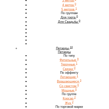
3 метра
0
4 метра
1
5 метров
По группам
0
Для торта
0
Для Свадьбы
10
Петарды
Петарды
По типу
9
Фитильные
1
Терочные
0
Связки
По эффекту
1
Летающие
3
Вращающиеся
0
Со свистом
0
Мощные
По группе
2
Корсар
2
Жук
По торговой марке