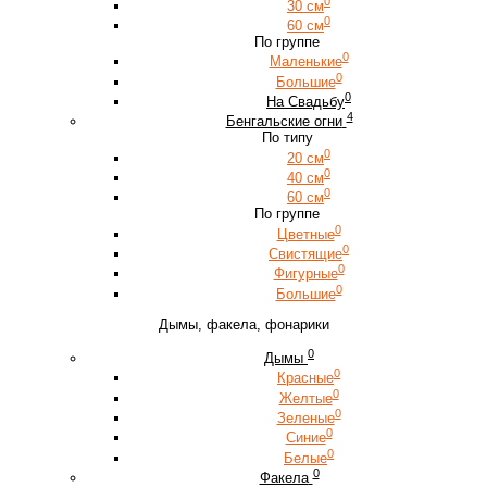
0
30 см
0
60 см
По группе
0
Маленькие
0
Большие
0
На Свадьбу
4
Бенгальские огни
По типу
0
20 см
0
40 см
0
60 см
По группе
0
Цветные
0
Свистящие
0
Фигурные
0
Большие
Дымы, факела, фонарики
0
Дымы
0
Красные
0
Желтые
0
Зеленые
0
Синие
0
Белые
0
Факела