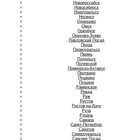
Новороссийск
Новосибирск
Новоуральск
Ногинск
О
Одинцово
Омск
Оренбург
Орехово-Зуево
П
Павловский Посад
Пенза
Первоуральск
Пермь
Подольск
Полевской
Приморско-Ахтарск
Протвино
Пушкино
Пущино
Р
Раменское
Ревда
Реж
Реутов
Ростов-на-Дону
Руза
Рязань
С
Самара
Санкт-Петербург
Саратов
Североуральск
Сергиев Посад