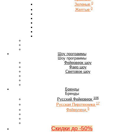
0
Зеленые
0
Желтые
Шоу программы
Шоу программы
Фейерверк шоу
Фаер шоу
Световое шоу
Бренды
Бренды
106
Русский Фейерверк
17
Русская Пиротехника
5
Фейерленд
Скидки до -50%