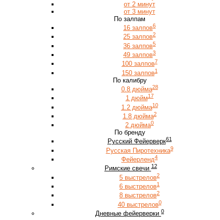
от 2 минут
от 3 минут
По залпам
6
16 залпов
2
25 залпов
5
36 залпов
3
49 залпов
7
100 залпов
1
150 залпов
По калибру
28
0.8 дюйма
17
1 дюйм
10
1.2 дюйма
2
1.8 дюйма
0
2 дюйма
По бренду
61
Русский Фейерверк
9
Русская Пиротехника
4
Фейерленд
12
Римские свечи
2
5 выстрелов
1
6 выстрелов
2
8 выстрелов
0
40 выстрелов
0
Дневные фейерверки