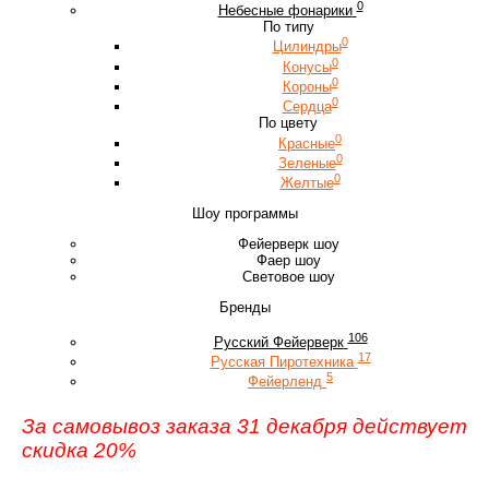
0
Небесные фонарики
По типу
0
Цилиндры
0
Конусы
0
Короны
0
Сердца
По цвету
0
Красные
0
Зеленые
0
Желтые
Шоу программы
Фейерверк шоу
Фаер шоу
Световое шоу
Бренды
106
Русский Фейерверк
17
Русская Пиротехника
5
Фейерленд
За самовывоз заказа 31 декабря действует
скидка 20%