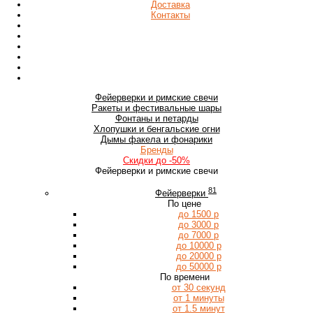
Доставка
Контакты
Фейерверки
и римские свечи
Ракеты
и фестивальные шары
Фонтаны
и петарды
Хлопушки
и бенгальские огни
Дымы
факела и фонарики
Бренды
Скидки
до -50%
Фейерверки и римские свечи
81
Фейерверки
По цене
до 1500 р
до 3000 р
до 7000 р
до 10000 р
до 20000 р
до 50000 р
По времени
от 30 секунд
от 1 минуты
от 1.5 минут