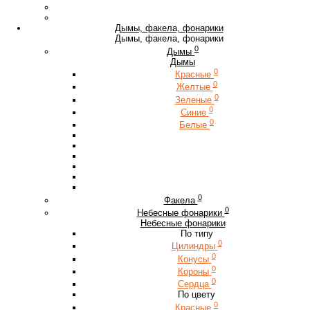
Дымы, факела, фонарики
Дымы, факела, фонарики
0
Дымы
Дымы
0
Красные
0
Желтые
0
Зеленые
0
Синие
0
Белые
0
Факела
0
Небесные фонарики
Небесные фонарики
По типу
0
Цилиндры
0
Конусы
0
Короны
0
Сердца
По цвету
0
Красные