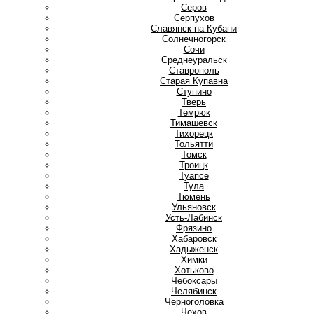
Серов
Серпухов
Славянск-на-Кубани
Солнечногорск
Сочи
Среднеуральск
Ставрополь
Старая Купавна
Ступино
Т
Тверь
Темрюк
Тимашевск
Тихорецк
Тольятти
Томск
Троицк
Туапсе
Тула
Тюмень
У
Ульяновск
Усть-Лабинск
Ф
Фрязино
Х
Хабаровск
Хадыженск
Химки
Хотьково
Ч
Чебоксары
Челябинск
Черноголовка
Чехов