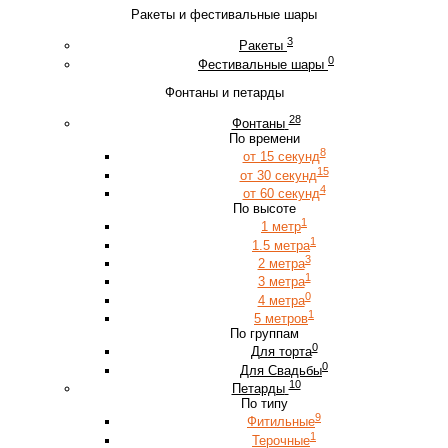
Ракеты и фестивальные шары
3
Ракеты
0
Фестивальные шары
Фонтаны и петарды
28
Фонтаны
По времени
8
от 15 секунд
15
от 30 секунд
4
от 60 секунд
По высоте
1
1 метр
1
1.5 метра
3
2 метра
1
3 метра
0
4 метра
1
5 метров
По группам
0
Для торта
0
Для Свадьбы
10
Петарды
По типу
9
Фитильные
1
Терочные