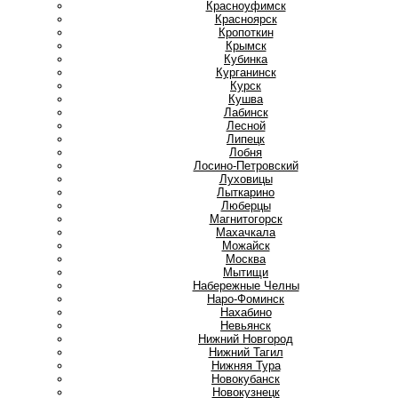
Красноуфимск
Красноярск
Кропоткин
Крымск
Кубинка
Курганинск
Курск
Кушва
Л
Лабинск
Лесной
Липецк
Лобня
Лосино-Петровский
Луховицы
Лыткарино
Люберцы
М
Магнитогорск
Махачкала
Можайск
Москва
Мытищи
Н
Набережные Челны
Наро-Фоминск
Нахабино
Невьянск
Нижний Новгород
Нижний Тагил
Нижняя Тура
Новокубанск
Новокузнецк