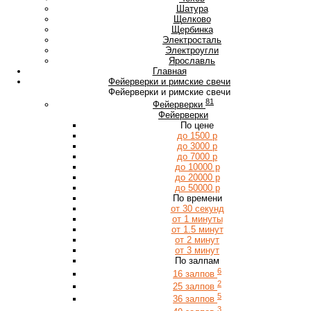
Ш
Шатура
Щ
Щелково
Щербинка
Э
Электросталь
Электроугли
Я
Ярославль
Главная
Фейерверки и римские свечи
Фейерверки и римские свечи
81
Фейерверки
Фейерверки
По цене
до 1500 р
до 3000 р
до 7000 р
до 10000 р
до 20000 р
до 50000 р
По времени
от 30 секунд
от 1 минуты
от 1.5 минут
от 2 минут
от 3 минут
По залпам
6
16 залпов
2
25 залпов
5
36 залпов
3