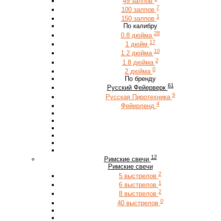
49 залпов
7
100 залпов
1
150 залпов
По калибру
28
0.8 дюйма
17
1 дюйм
10
1.2 дюйма
2
1.8 дюйма
0
2 дюйма
По бренду
61
Русский Фейерверк
9
Русская Пиротехника
4
Фейерленд
12
Римские свечи
Римские свечи
2
5 выстрелов
1
6 выстрелов
2
8 выстрелов
0
40 выстрелов