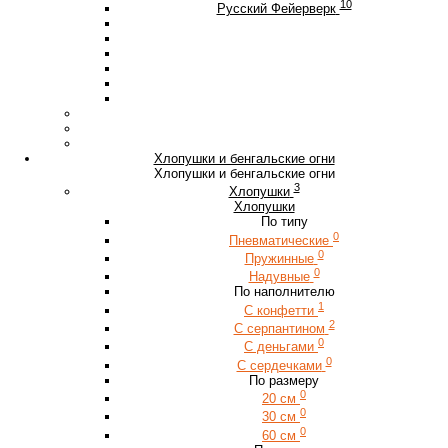
10
Русский Фейерверк
Хлопушки и бенгальские огни
Хлопушки и бенгальские огни
3
Хлопушки
Хлопушки
По типу
0
Пневматические
0
Пружинные
0
Надувные
По наполнителю
1
С конфетти
2
С серпантином
0
С деньгами
0
С сердечками
По размеру
0
20 см
0
30 см
0
60 см