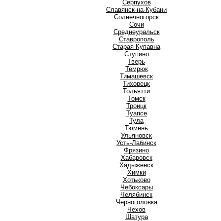
Серпухов
Славянск-на-Кубани
Солнечногорск
Сочи
Среднеуральск
Ставрополь
Старая Купавна
Ступино
Т
Тверь
Темрюк
Тимашевск
Тихорецк
Тольятти
Томск
Троицк
Туапсе
Тула
Тюмень
У
Ульяновск
Усть-Лабинск
Ф
Фрязино
Х
Хабаровск
Хадыженск
Химки
Хотьково
Ч
Чебоксары
Челябинск
Черноголовка
Чехов
Ш
Шатура