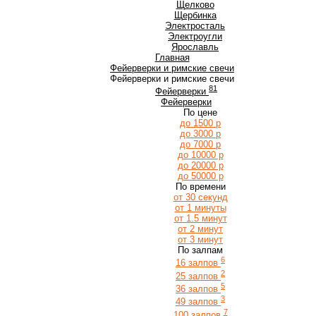
Щ
Щелково
Щербинка
Э
Электросталь
Электроугли
Я
Ярославль
Главная
Фейерверки и римские свечи
Фейерверки и римские свечи
81
Фейерверки
Фейерверки
По цене
до 1500 р
до 3000 р
до 7000 р
до 10000 р
до 20000 р
до 50000 р
По времени
от 30 секунд
от 1 минуты
от 1.5 минут
от 2 минут
от 3 минут
По залпам
6
16 залпов
2
25 залпов
5
36 залпов
3
49 залпов
7
100 залпов