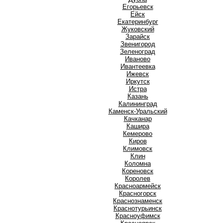
Е
Егорьевск
Ейск
Екатеринбург
Ж
Жуковский
З
Зарайск
Звенигород
Зеленоград
И
Иваново
Ивантеевка
Ижевск
Иркутск
Истра
К
Казань
Калининград
Каменск-Уральский
Качканар
Кашира
Кемерово
Киров
Климовск
Клин
Коломна
Кореновск
Королев
Красноармейск
Красногорск
Краснознаменск
Краснотурьинск
Красноуфимск