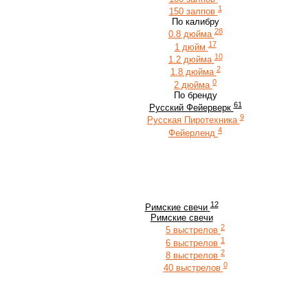
1
150 залпов
По калибру
28
0.8 дюйма
17
1 дюйм
10
1.2 дюйма
2
1.8 дюйма
0
2 дюйма
По бренду
61
Русский Фейерверк
9
Русская Пиротехника
4
Фейерленд
12
Римские свечи
Римские свечи
2
5 выстрелов
1
6 выстрелов
2
8 выстрелов
0
40 выстрелов