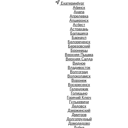
Екатеринбург
А
Абинск
Анапа
Апрелевка
Апшеронск
Асбест
Астрахань
Б
Балашиха
Барнаул
Белореченск
Березовский
Бронницы
В
Верхняя Пышма
Верхняя Салда
Видное
Владивосток
Волгоград
Волоколамск
Воронеж
Воскресенск
Г
Геленджик
Голицыно
Горячий Ключ
Гулькевичи
Д
Дедовск
Дзержинский
Дмитров
Долгопрудный
Домодедово
Дубна