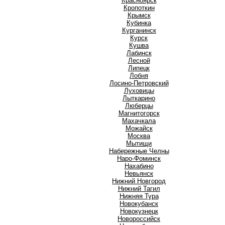
Красноярск
Кропоткин
Крымск
Кубинка
Курганинск
Курск
Кушва
Л
Лабинск
Лесной
Липецк
Лобня
Лосино-Петровский
Луховицы
Лыткарино
Люберцы
М
Магнитогорск
Махачкала
Можайск
Москва
Мытищи
Н
Набережные Челны
Наро-Фоминск
Нахабино
Невьянск
Нижний Новгород
Нижний Тагил
Нижняя Тура
Новокубанск
Новокузнецк
Новороссийск