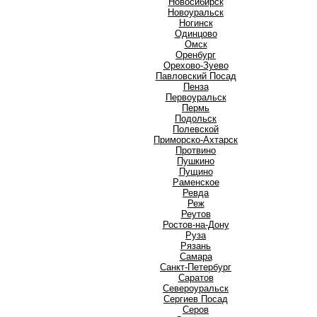
Новосибирск
Новоуральск
Ногинск
О
Одинцово
Омск
Оренбург
Орехово-Зуево
П
Павловский Посад
Пенза
Первоуральск
Пермь
Подольск
Полевской
Приморско-Ахтарск
Протвино
Пушкино
Пущино
Р
Раменское
Ревда
Реж
Реутов
Ростов-на-Дону
Руза
Рязань
С
Самара
Санкт-Петербург
Саратов
Североуральск
Сергиев Посад
Серов