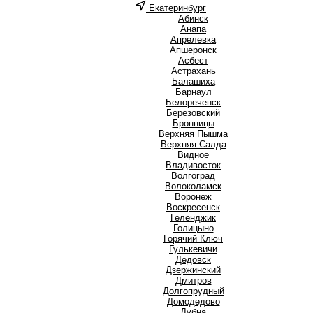
Екатеринбург
А
Абинск
Анапа
Апрелевка
Апшеронск
Асбест
Астрахань
Б
Балашиха
Барнаул
Белореченск
Березовский
Бронницы
В
Верхняя Пышма
Верхняя Салда
Видное
Владивосток
Волгоград
Волоколамск
Воронеж
Воскресенск
Г
Геленджик
Голицыно
Горячий Ключ
Гулькевичи
Д
Дедовск
Дзержинский
Дмитров
Долгопрудный
Домодедово
Дубна