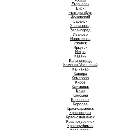
Е
Егорьевск
Ейск
Екатеринбург
Ж
Жуковский
З
Зарайск
Звенигород
Зеленоград
И
Иваново
Ивантеевка
Ижевск
Иркутск
Истра
К
Казань
Калининград
Каменск-Уральский
Качканар
Кашира
Кемерово
Киров
Климовск
Клин
Коломна
Кореновск
Королев
Красноармейск
Красногорск
Краснознаменск
Краснотурьинск
Красноуфимск