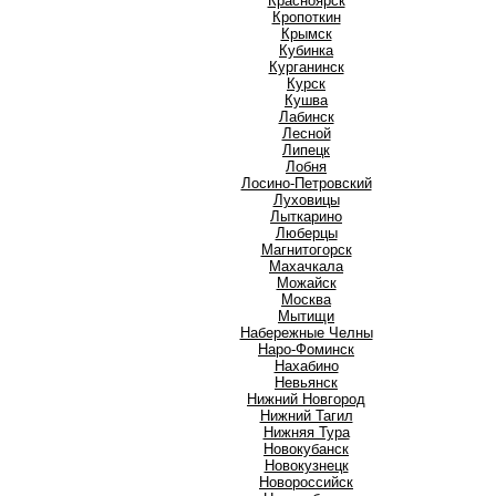
Красноярск
Кропоткин
Крымск
Кубинка
Курганинск
Курск
Кушва
Л
Лабинск
Лесной
Липецк
Лобня
Лосино-Петровский
Луховицы
Лыткарино
Люберцы
М
Магнитогорск
Махачкала
Можайск
Москва
Мытищи
Н
Набережные Челны
Наро-Фоминск
Нахабино
Невьянск
Нижний Новгород
Нижний Тагил
Нижняя Тура
Новокубанск
Новокузнецк
Новороссийск