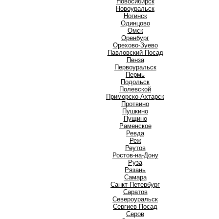
Новосибирск
Новоуральск
Ногинск
О
Одинцово
Омск
Оренбург
Орехово-Зуево
П
Павловский Посад
Пенза
Первоуральск
Пермь
Подольск
Полевской
Приморско-Ахтарск
Протвино
Пушкино
Пущино
Р
Раменское
Ревда
Реж
Реутов
Ростов-на-Дону
Руза
Рязань
С
Самара
Санкт-Петербург
Саратов
Североуральск
Сергиев Посад
Серов