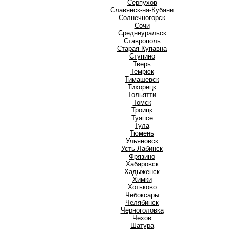
Серпухов
Славянск-на-Кубани
Солнечногорск
Сочи
Среднеуральск
Ставрополь
Старая Купавна
Ступино
Т
Тверь
Темрюк
Тимашевск
Тихорецк
Тольятти
Томск
Троицк
Туапсе
Тула
Тюмень
У
Ульяновск
Усть-Лабинск
Ф
Фрязино
Х
Хабаровск
Хадыженск
Химки
Хотьково
Ч
Чебоксары
Челябинск
Черноголовка
Чехов
Ш
Шатура