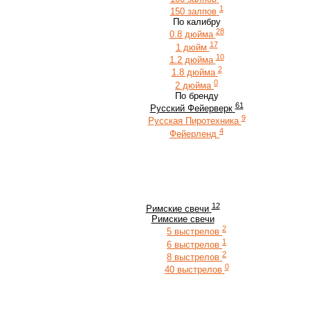
1
150 залпов
По калибру
28
0.8 дюйма
17
1 дюйм
10
1.2 дюйма
2
1.8 дюйма
0
2 дюйма
По бренду
61
Русский Фейерверк
9
Русская Пиротехника
4
Фейерленд
12
Римские свечи
Римские свечи
2
5 выстрелов
1
6 выстрелов
2
8 выстрелов
0
40 выстрелов