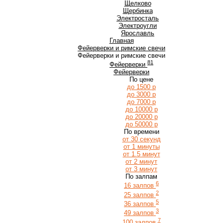
Щ
Щелково
Щербинка
Э
Электросталь
Электроугли
Я
Ярославль
Главная
Фейерверки и римские свечи
Фейерверки и римские свечи
81
Фейерверки
Фейерверки
По цене
до 1500 р
до 3000 р
до 7000 р
до 10000 р
до 20000 р
до 50000 р
По времени
от 30 секунд
от 1 минуты
от 1.5 минут
от 2 минут
от 3 минут
По залпам
6
16 залпов
2
25 залпов
5
36 залпов
3
49 залпов
7
100 залпов