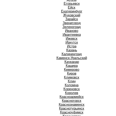
Е
Егорьевск
Ейск
Екатеринбург
Ж
Жуковский
З
Зарайск
Звенигород
Зеленоград
И
Иваново
Ивантеевка
Ижевск
Иркутск
Истра
К
Казань
Калининград
Каменск-Уральский
Качканар
Кашира
Кемерово
Киров
Климовск
Клин
Коломна
Кореновск
Королев
Красноармейск
Красногорск
Краснознаменск
Краснотурьинск
Красноуфимск