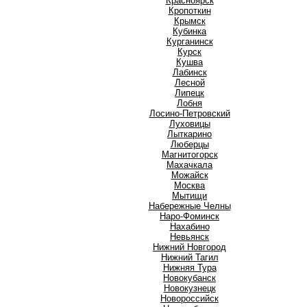
Красноярск
Кропоткин
Крымск
Кубинка
Курганинск
Курск
Кушва
Л
Лабинск
Лесной
Липецк
Лобня
Лосино-Петровский
Луховицы
Лыткарино
Люберцы
М
Магнитогорск
Махачкала
Можайск
Москва
Мытищи
Н
Набережные Челны
Наро-Фоминск
Нахабино
Невьянск
Нижний Новгород
Нижний Тагил
Нижняя Тура
Новокубанск
Новокузнецк
Новороссийск