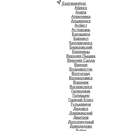
Екатеринбург
А
Абинск
Анапа
Апрелевка
Апшеронск
Асбест
Астрахань
Б
Балашиха
Барнаул
Белореченск
Березовский
Бронницы
В
Верхняя Пышма
Верхняя Салда
Видное
Владивосток
Волгоград
Волоколамск
Воронеж
Воскресенск
Г
Геленджик
Голицыно
Горячий Ключ
Гулькевичи
Д
Дедовск
Дзержинский
Дмитров
Долгопрудный
Домодедово
Дубна