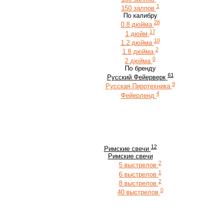
1
150 залпов
По калибру
28
0.8 дюйма
17
1 дюйм
10
1.2 дюйма
2
1.8 дюйма
0
2 дюйма
По бренду
61
Русский Фейерверк
9
Русская Пиротехника
4
Фейерленд
12
Римские свечи
Римские свечи
2
5 выстрелов
1
6 выстрелов
2
8 выстрелов
0
40 выстрелов