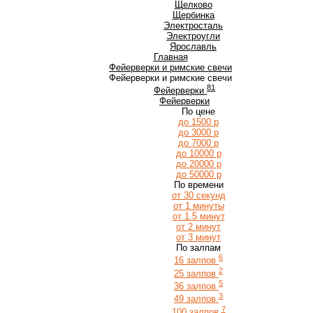
Щ
Щелково
Щербинка
Э
Электросталь
Электроугли
Я
Ярославль
Главная
Фейерверки и римские свечи
Фейерверки и римские свечи
81
Фейерверки
Фейерверки
По цене
до 1500 р
до 3000 р
до 7000 р
до 10000 р
до 20000 р
до 50000 р
По времени
от 30 секунд
от 1 минуты
от 1.5 минут
от 2 минут
от 3 минут
По залпам
6
16 залпов
2
25 залпов
5
36 залпов
3
49 залпов
7
100 залпов