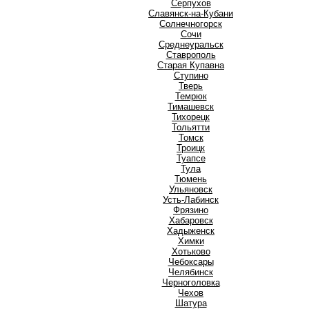
Серпухов
Славянск-на-Кубани
Солнечногорск
Сочи
Среднеуральск
Ставрополь
Старая Купавна
Ступино
Т
Тверь
Темрюк
Тимашевск
Тихорецк
Тольятти
Томск
Троицк
Туапсе
Тула
Тюмень
У
Ульяновск
Усть-Лабинск
Ф
Фрязино
Х
Хабаровск
Хадыженск
Химки
Хотьково
Ч
Чебоксары
Челябинск
Черноголовка
Чехов
Ш
Шатура