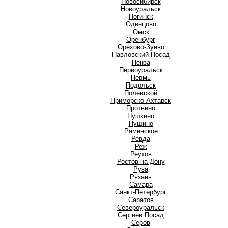
Новосибирск
Новоуральск
Ногинск
О
Одинцово
Омск
Оренбург
Орехово-Зуево
П
Павловский Посад
Пенза
Первоуральск
Пермь
Подольск
Полевской
Приморско-Ахтарск
Протвино
Пушкино
Пущино
Р
Раменское
Ревда
Реж
Реутов
Ростов-на-Дону
Руза
Рязань
С
Самара
Санкт-Петербург
Саратов
Североуральск
Сергиев Посад
Серов