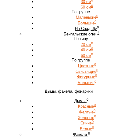
0
30 см
0
60 см
По группе
0
Маленькие
0
Большие
0
На Свадьбу
4
Бенгальские огни
По типу
0
20 см
0
40 см
0
60 см
По группе
0
Цветные
0
Свистящие
0
Фигурные
0
Большие
Дымы, факела, фонарики
0
Дымы
0
Красные
0
Желтые
0
Зеленые
0
Синие
0
Белые
0
Факела