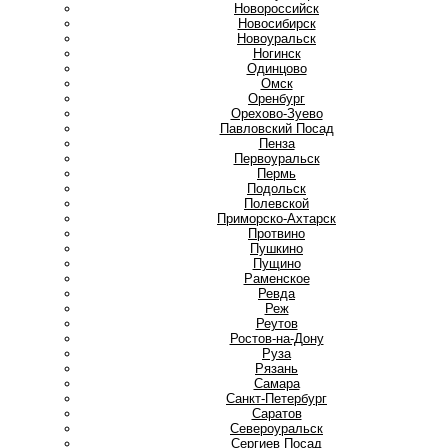
Новороссийск
Новосибирск
Новоуральск
Ногинск
О
Одинцово
Омск
Оренбург
Орехово-Зуево
П
Павловский Посад
Пенза
Первоуральск
Пермь
Подольск
Полевской
Приморско-Ахтарск
Протвино
Пушкино
Пущино
Р
Раменское
Ревда
Реж
Реутов
Ростов-на-Дону
Руза
Рязань
С
Самара
Санкт-Петербург
Саратов
Североуральск
Сергиев Посад