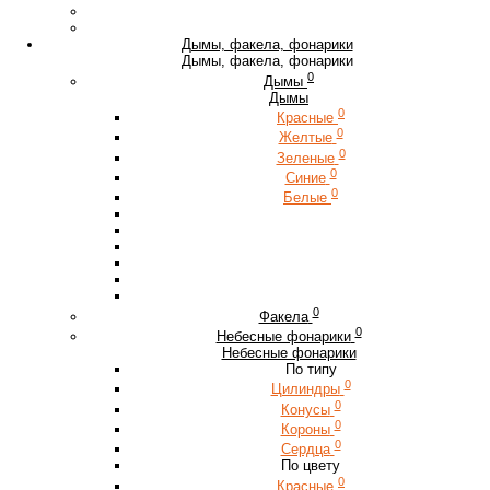
Дымы, факела, фонарики
Дымы, факела, фонарики
0
Дымы
Дымы
0
Красные
0
Желтые
0
Зеленые
0
Синие
0
Белые
0
Факела
0
Небесные фонарики
Небесные фонарики
По типу
0
Цилиндры
0
Конусы
0
Короны
0
Сердца
По цвету
0
Красные