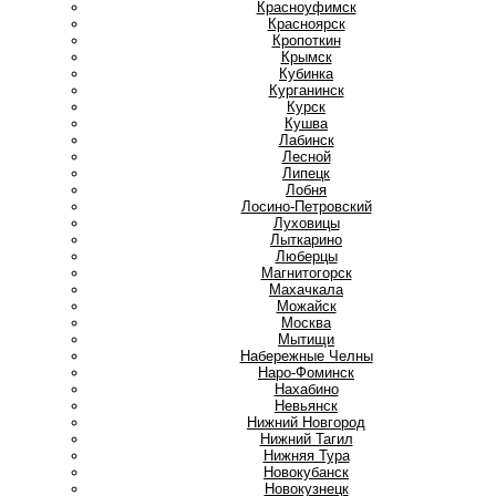
Красноуфимск
Красноярск
Кропоткин
Крымск
Кубинка
Курганинск
Курск
Кушва
Л
Лабинск
Лесной
Липецк
Лобня
Лосино-Петровский
Луховицы
Лыткарино
Люберцы
М
Магнитогорск
Махачкала
Можайск
Москва
Мытищи
Н
Набережные Челны
Наро-Фоминск
Нахабино
Невьянск
Нижний Новгород
Нижний Тагил
Нижняя Тура
Новокубанск
Новокузнецк