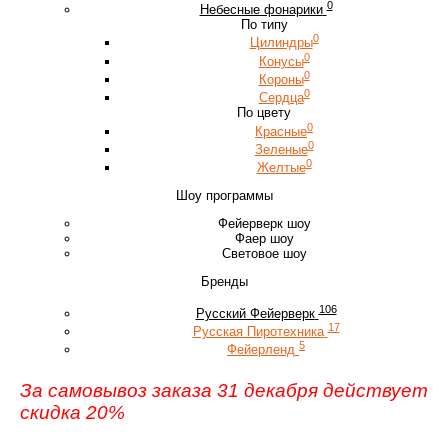
0
Небесные фонарики
По типу
0
Цилиндры
0
Конусы
0
Короны
0
Сердца
По цвету
0
Красные
0
Зеленые
0
Желтые
Шоу программы
Фейерверк шоу
Фаер шоу
Световое шоу
Бренды
106
Русский Фейерверк
17
Русская Пиротехника
5
Фейерленд
За самовывоз заказа 31 декабря действует
скидка 20%