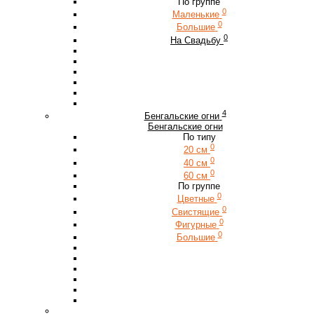
По группе
0
Маленькие
0
Большие
0
На Свадьбу
4
Бенгальские огни
Бенгальские огни
По типу
0
20 см
0
40 см
0
60 см
По группе
0
Цветные
0
Свистящие
0
Фигурные
0
Большие