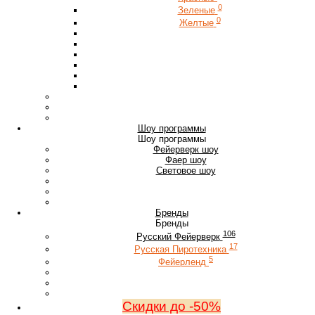
0
Зеленые
0
Желтые
Шоу программы
Шоу программы
Фейерверк шоу
Фаер шоу
Световое шоу
Бренды
Бренды
106
Русский Фейерверк
17
Русская Пиротехника
5
Фейерленд
Скидки до -50%