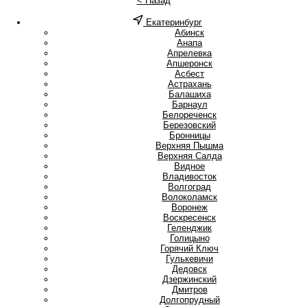
< Назад
Екатеринбург
А
Абинск
Анапа
Апрелевка
Апшеронск
Асбест
Астрахань
Б
Балашиха
Барнаул
Белореченск
Березовский
Бронницы
В
Верхняя Пышма
Верхняя Салда
Видное
Владивосток
Волгоград
Волоколамск
Воронеж
Воскресенск
Г
Геленджик
Голицыно
Горячий Ключ
Гулькевичи
Д
Дедовск
Дзержинский
Дмитров
Долгопрудный