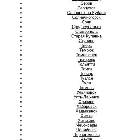
Серов
Серпухов
Славянск-на-Кубани
Солнечногорск
Сочи
Среднеуральск
Ставрополь
Старая Купавна
Ступино
Т
Тверь
Темрюк
Тимашевск
Тихорецк
Тольятти
Томск
Троицк
Туапсе
Тула
Тюмень
У
Ульяновск
Усть-Лабинск
Ф
Фрязино
Х
Хабаровск
Хадыженск
Химки
Хотьково
Ч
Чебоксары
Челябинск
Черноголовка
Чехов