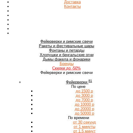
Доставка
Контакты
Фейерверки
и римские свечи
Ракеты
и фестивальные шары
Фонтаны
и петарды
Хлопушки
и бенгальские огни
Дымы
факела и фонарики
Бренды
Скидки
до -50%
Фейерверки и римские свечи
81
Фейерверки
По цене
до 1500 р
до 3000 р
до 7000 р
до 10000 р
до 20000 р
до 50000 р
По времени
от 30 секунд
от 1 минуты
от 1.5 минут