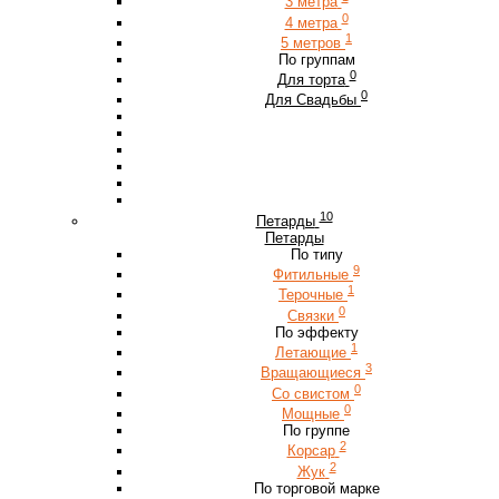
3 метра
0
4 метра
1
5 метров
По группам
0
Для торта
0
Для Свадьбы
10
Петарды
Петарды
По типу
9
Фитильные
1
Терочные
0
Связки
По эффекту
1
Летающие
3
Вращающиеся
0
Со свистом
0
Мощные
По группе
2
Корсар
2
Жук
По торговой марке