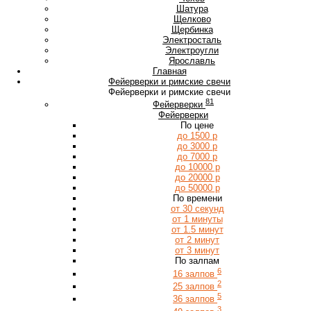
Ш
Шатура
Щ
Щелково
Щербинка
Э
Электросталь
Электроугли
Я
Ярославль
Главная
Фейерверки и римские свечи
Фейерверки и римские свечи
81
Фейерверки
Фейерверки
По цене
до 1500 р
до 3000 р
до 7000 р
до 10000 р
до 20000 р
до 50000 р
По времени
от 30 секунд
от 1 минуты
от 1.5 минут
от 2 минут
от 3 минут
По залпам
6
16 залпов
2
25 залпов
5
36 залпов
3