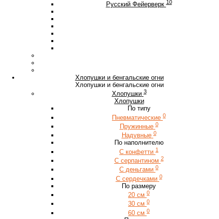
10
Русский Фейерверк
Хлопушки и бенгальские огни
Хлопушки и бенгальские огни
3
Хлопушки
Хлопушки
По типу
0
Пневматические
0
Пружинные
0
Надувные
По наполнителю
1
С конфетти
2
С серпантином
0
С деньгами
0
С сердечками
По размеру
0
20 см
0
30 см
0
60 см