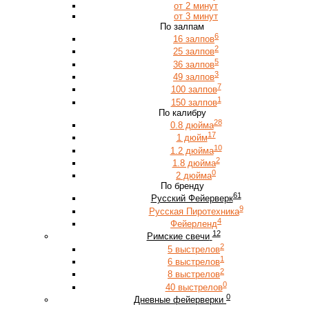
от 2 минут
от 3 минут
По залпам
6
16 залпов
2
25 залпов
5
36 залпов
3
49 залпов
7
100 залпов
1
150 залпов
По калибру
28
0.8 дюйма
17
1 дюйм
10
1.2 дюйма
2
1.8 дюйма
0
2 дюйма
По бренду
61
Русский Фейерверк
9
Русская Пиротехника
4
Фейерленд
12
Римские свечи
2
5 выстрелов
1
6 выстрелов
2
8 выстрелов
0
40 выстрелов
0
Дневные фейерверки