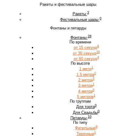
Ракеты и фестивальные шары
3
Ракеты
0
Фестивальные шары
Фонтаны и петарды
28
Фонтаны
По времени
8
от 15 секунд
15
от 30 секунд
4
от 60 секунд
По высоте
1
1 метр
1
1.5 метра
3
2 метра
1
3 метра
0
4 метра
1
5 метров
По группам
0
Для торта
0
Для Свадьбы
10
Петарды
По типу
9
Фитильные
1
Терочные