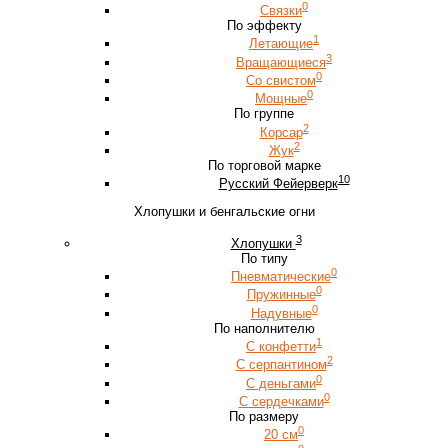
0
Связки
По эффекту
1
Летающие
3
Вращающиеся
0
Со свистом
0
Мощные
По группе
2
Корсар
2
Жук
По торговой марке
10
Русский Фейерверк
Хлопушки и бенгальские огни
3
Хлопушки
По типу
0
Пневматические
0
Пружинные
0
Надувные
По наполнителю
1
С конфетти
2
С серпантином
0
С деньгами
0
С сердечками
По размеру
0
20 см