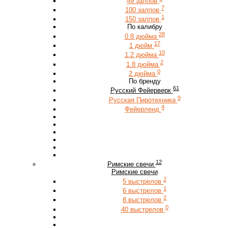
49 залпов
7
100 залпов
1
150 залпов
По калибру
28
0.8 дюйма
17
1 дюйм
10
1.2 дюйма
2
1.8 дюйма
0
2 дюйма
По бренду
61
Русский Фейерверк
9
Русская Пиротехника
4
Фейерленд
12
Римские свечи
Римские свечи
2
5 выстрелов
1
6 выстрелов
2
8 выстрелов
0
40 выстрелов