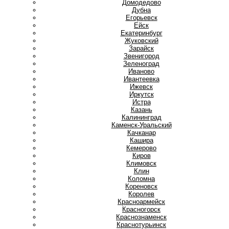
Домодедово
Дубна
Е
Егорьевск
Ейск
Екатеринбург
Ж
Жуковский
З
Зарайск
Звенигород
Зеленоград
И
Иваново
Ивантеевка
Ижевск
Иркутск
Истра
К
Казань
Калининград
Каменск-Уральский
Качканар
Кашира
Кемерово
Киров
Климовск
Клин
Коломна
Кореновск
Королев
Красноармейск
Красногорск
Краснознаменск
Краснотурьинск