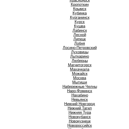
Красноярск
Кропоткин
Крымск
Кубинка
Курганинск
Курск
Кушва
Л
Лабинск
Лесной
Липецк
Лобня
Лосино-Петровский
Луховицы
Лыткарино
Люберцы
М
Магнитогорск
Махачкала
Можайск
Москва
Мытищи
Н
Набережные Челны
Наро-Фоминск
Нахабино
Невьянск
Нижний Новгород
Нижний Тагил
Нижняя Тура
Новокубанск
Новокузнецк
Новороссийск