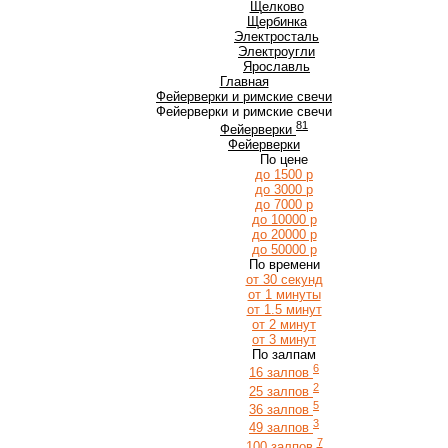
Щ
Щелково
Щербинка
Э
Электросталь
Электроугли
Я
Ярославль
Главная
Фейерверки и римские свечи
Фейерверки и римские свечи
81
Фейерверки
Фейерверки
По цене
до 1500 р
до 3000 р
до 7000 р
до 10000 р
до 20000 р
до 50000 р
По времени
от 30 секунд
от 1 минуты
от 1.5 минут
от 2 минут
от 3 минут
По залпам
6
16 залпов
2
25 залпов
5
36 залпов
3
49 залпов
7
100 залпов