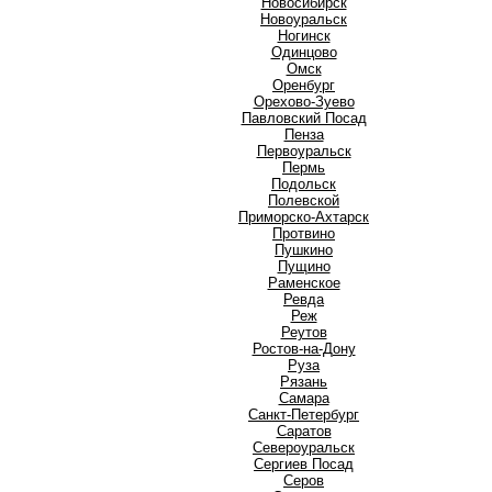
Новосибирск
Новоуральск
Ногинск
О
Одинцово
Омск
Оренбург
Орехово-Зуево
П
Павловский Посад
Пенза
Первоуральск
Пермь
Подольск
Полевской
Приморско-Ахтарск
Протвино
Пушкино
Пущино
Р
Раменское
Ревда
Реж
Реутов
Ростов-на-Дону
Руза
Рязань
С
Самара
Санкт-Петербург
Саратов
Североуральск
Сергиев Посад
Серов