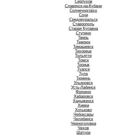
Серпухов
Славянск-на-Кубани
Солнечногорск
Сочи
Среднеуральск
Ставрополь
Старая Купавна
Ступино
Т
Тверь
Темрюк
Тимашевск
Тихорецк
Тольятти
Томск
Троицк
Туапсе
Тула
Тюмень
У
Ульяновск
Усть-Лабинск
Ф
Фрязино
Х
Хабаровск
Хадыженск
Химки
Хотьково
Ч
Чебоксары
Челябинск
Черноголовка
Чехов
Ш
Шатура