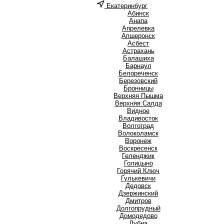
Екатеринбург
А
Абинск
Анапа
Апрелевка
Апшеронск
Асбест
Астрахань
Б
Балашиха
Барнаул
Белореченск
Березовский
Бронницы
В
Верхняя Пышма
Верхняя Салда
Видное
Владивосток
Волгоград
Волоколамск
Воронеж
Воскресенск
Г
Геленджик
Голицыно
Горячий Ключ
Гулькевичи
Д
Дедовск
Дзержинский
Дмитров
Долгопрудный
Домодедово
Дубна