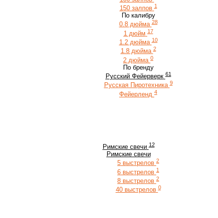
1
150 залпов
По калибру
28
0.8 дюйма
17
1 дюйм
10
1.2 дюйма
2
1.8 дюйма
0
2 дюйма
По бренду
61
Русский Фейерверк
9
Русская Пиротехника
4
Фейерленд
12
Римские свечи
Римские свечи
2
5 выстрелов
1
6 выстрелов
2
8 выстрелов
0
40 выстрелов