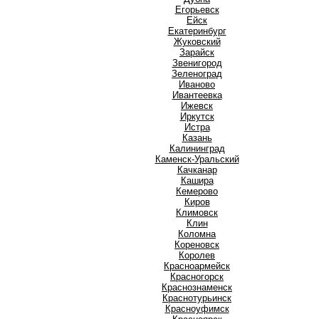
Е
Егорьевск
Ейск
Екатеринбург
Ж
Жуковский
З
Зарайск
Звенигород
Зеленоград
И
Иваново
Ивантеевка
Ижевск
Иркутск
Истра
К
Казань
Калининград
Каменск-Уральский
Качканар
Кашира
Кемерово
Киров
Климовск
Клин
Коломна
Кореновск
Королев
Красноармейск
Красногорск
Краснознаменск
Краснотурьинск
Красноуфимск