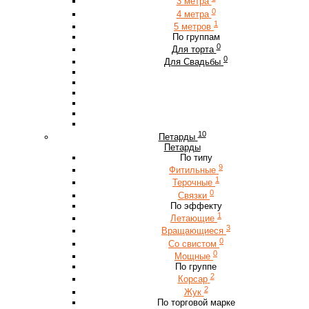
3 метра
0
4 метра
1
5 метров
По группам
0
Для торта
0
Для Свадьбы
10
Петарды
Петарды
По типу
9
Фитильные
1
Терочные
0
Связки
По эффекту
1
Летающие
3
Вращающиеся
0
Со свистом
0
Мощные
По группе
2
Корсар
2
Жук
По торговой марке