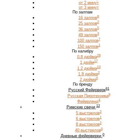
от 2 минут
от 3 минут
По залпам
6
16 залпов
2
25 залпов
5
36 залпов
3
49 залпов
7
100 залпов
1
150 залпов
По калибру
28
0.8 дюйма
17
1 дюйм
10
1.2 дюйма
2
1.8 дюйма
0
2 дюйма
По бренду
61
Русский Фейерверк
9
Русская Пиротехника
4
Фейерленд
12
Римские свечи
2
5 выстрелов
1
6 выстрелов
2
8 выстрелов
0
40 выстрелов
0
Дневные фейерверки