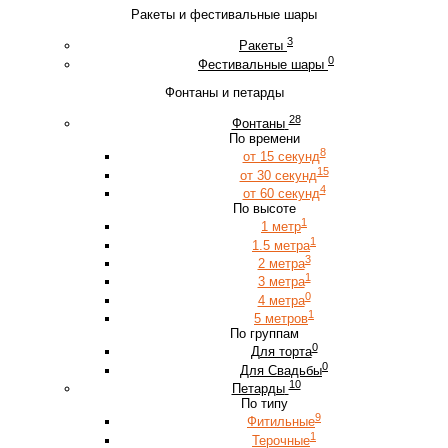
Ракеты и фестивальные шары
3
Ракеты
0
Фестивальные шары
Фонтаны и петарды
28
Фонтаны
По времени
8
от 15 секунд
15
от 30 секунд
4
от 60 секунд
По высоте
1
1 метр
1
1.5 метра
3
2 метра
1
3 метра
0
4 метра
1
5 метров
По группам
0
Для торта
0
Для Свадьбы
10
Петарды
По типу
9
Фитильные
1
Терочные