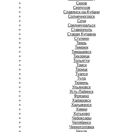
Серов
Серпухов
Славянск-на-Кубани
Солнечногорск
Сочи
Среднеуральск
Ставрополь
Старая Купавна
Ступино
Т
Тверь
Темрюк
Тимашевск
Тихорецк
Тольятти
Томск
Троицк
Туапсе
Тула
Тюмень
У
Ульяновск
Усть-Лабинск
Ф
Фрязино
Х
Хабаровск
Хадыженск
Химки
Хотьково
Ч
Чебоксары
Челябинск
Черноголовка
Чехов