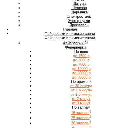
Ш
Шатура
Щ
Щелково
Щербинка
Э
Электросталь
Электроугли
Я
Ярославль
Главная
Фейерверки и римские свечи
Фейерверки и римские свечи
81
Фейерверки
Фейерверки
По цене
до 1500 р
до 3000 р
до 7000 р
до 10000 р
до 20000 р
до 50000 р
По времени
от 30 секунд
от 1 минуты
от 1.5 минут
от 2 минут
от 3 минут
По залпам
6
16 залпов
2
25 залпов
5
36 залпов
3