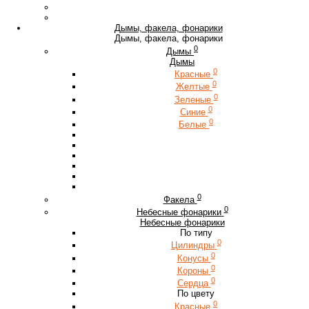
Дымы, факела, фонарики
Дымы, факела, фонарики
0
Дымы
Дымы
0
Красные
0
Желтые
0
Зеленые
0
Синие
0
Белые
0
Факела
0
Небесные фонарики
Небесные фонарики
По типу
0
Цилиндры
0
Конусы
0
Короны
0
Сердца
По цвету
0
Красные