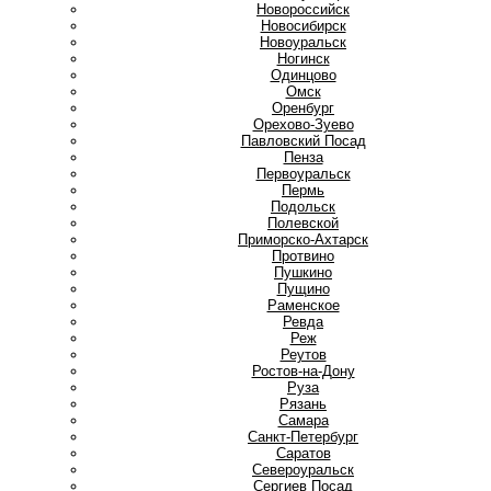
Новороссийск
Новосибирск
Новоуральск
Ногинск
О
Одинцово
Омск
Оренбург
Орехово-Зуево
П
Павловский Посад
Пенза
Первоуральск
Пермь
Подольск
Полевской
Приморско-Ахтарск
Протвино
Пушкино
Пущино
Р
Раменское
Ревда
Реж
Реутов
Ростов-на-Дону
Руза
Рязань
С
Самара
Санкт-Петербург
Саратов
Североуральск
Сергиев Посад