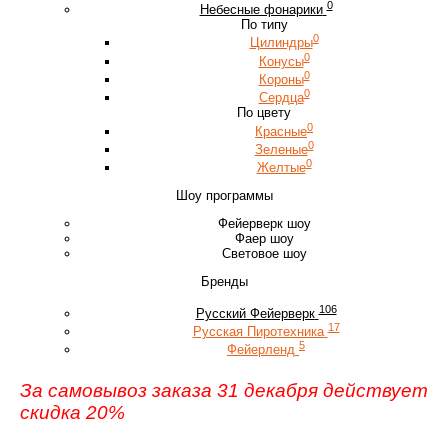
0
Небесные фонарики
По типу
0
Цилиндры
0
Конусы
0
Короны
0
Сердца
По цвету
0
Красные
0
Зеленые
0
Желтые
Шоу программы
Фейерверк шоу
Фаер шоу
Световое шоу
Бренды
106
Русский Фейерверк
17
Русская Пиротехника
5
Фейерленд
За самовывоз заказа 31 декабря действует
скидка 20%