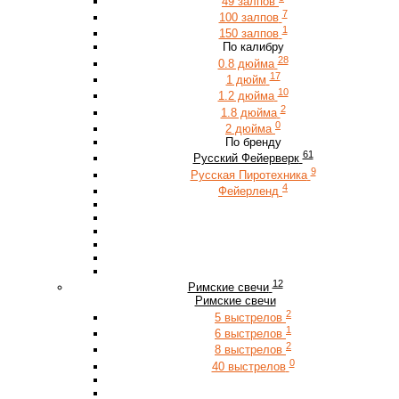
49 залпов
7
100 залпов
1
150 залпов
По калибру
28
0.8 дюйма
17
1 дюйм
10
1.2 дюйма
2
1.8 дюйма
0
2 дюйма
По бренду
61
Русский Фейерверк
9
Русская Пиротехника
4
Фейерленд
12
Римские свечи
Римские свечи
2
5 выстрелов
1
6 выстрелов
2
8 выстрелов
0
40 выстрелов