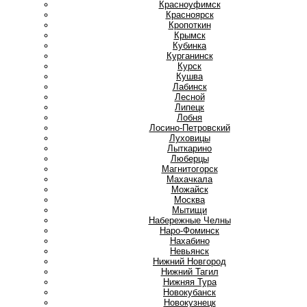
Красноуфимск
Красноярск
Кропоткин
Крымск
Кубинка
Курганинск
Курск
Кушва
Л
Лабинск
Лесной
Липецк
Лобня
Лосино-Петровский
Луховицы
Лыткарино
Люберцы
М
Магнитогорск
Махачкала
Можайск
Москва
Мытищи
Н
Набережные Челны
Наро-Фоминск
Нахабино
Невьянск
Нижний Новгород
Нижний Тагил
Нижняя Тура
Новокубанск
Новокузнецк