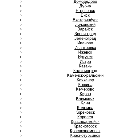
Домодедово
Дубна
Е
Егорьевск
Ейск
Екатеринбург
Ж
Жуковский
З
Зарайск
Звенигород
Зеленоград
И
Иваново
Ивантеевка
Ижевск
Иркутск
Истра
К
Казань
Калининград
Каменск-Уральский
Качканар
Кашира
Кемерово
Киров
Климовск
Клин
Коломна
Кореновск
Королев
Красноармейск
Красногорск
Краснознаменск
Краснотурьинск