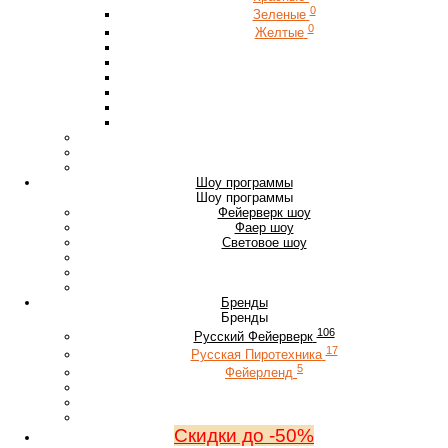
0
Зеленые
0
Желтые
Шоу программы
Шоу программы
Фейерверк шоу
Фаер шоу
Световое шоу
Бренды
Бренды
106
Русский Фейерверк
17
Русская Пиротехника
5
Фейерленд
Скидки до -50%