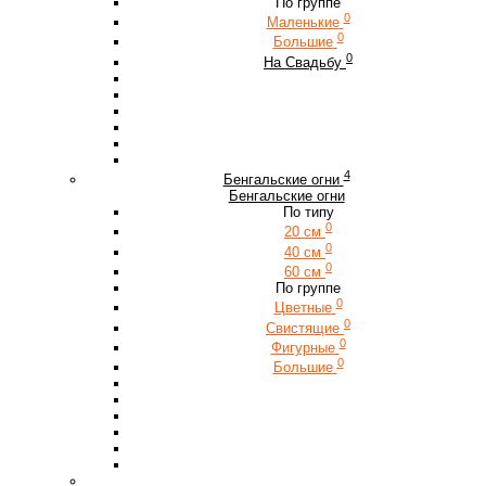
По группе
0
Маленькие
0
Большие
0
На Свадьбу
4
Бенгальские огни
Бенгальские огни
По типу
0
20 см
0
40 см
0
60 см
По группе
0
Цветные
0
Свистящие
0
Фигурные
0
Большие