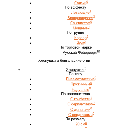
0
Связки
По эффекту
1
Летающие
3
Вращающиеся
0
Со свистом
0
Мощные
По группе
2
Корсар
2
Жук
По торговой марке
10
Русский Фейерверк
Хлопушки и бенгальские огни
3
Хлопушки
По типу
0
Пневматические
0
Пружинные
0
Надувные
По наполнителю
1
С конфетти
2
С серпантином
0
С деньгами
0
С сердечками
По размеру
0
20 см