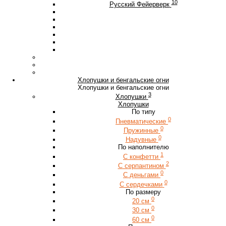
10
Русский Фейерверк
Хлопушки и бенгальские огни
Хлопушки и бенгальские огни
3
Хлопушки
Хлопушки
По типу
0
Пневматические
0
Пружинные
0
Надувные
По наполнителю
1
С конфетти
2
С серпантином
0
С деньгами
0
С сердечками
По размеру
0
20 см
0
30 см
0
60 см