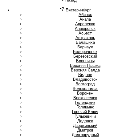
< Назад
Екатеринбург
А
Абинск
Анапа
Апрелевка
Апшеронск
Асбест
Астрахань
Б
Балашиха
Барнаул
Белореченск
Березовский
Бронницы
В
Верхняя Пышма
Верхняя Салда
Видное
Владивосток
Волгоград
Волоколамск
Воронеж
Воскресенск
Г
Геленджик
Голицыно
Горячий Ключ
Гулькевичи
Д
Дедовск
Дзержинский
Дмитров
Долгопрудный