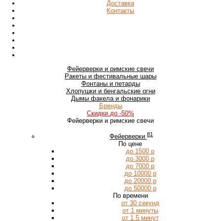
Доставка
Контакты
Фейерверки
и римские свечи
Ракеты
и фестивальные шары
Фонтаны
и петарды
Хлопушки
и бенгальские огни
Дымы
факела и фонарики
Бренды
Скидки
до -50%
Фейерверки и римские свечи
81
Фейерверки
По цене
до 1500 р
до 3000 р
до 7000 р
до 10000 р
до 20000 р
до 50000 р
По времени
от 30 секунд
от 1 минуты
от 1.5 минут