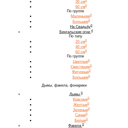
0
30 см
0
60 см
По группе
0
Маленькие
0
Большие
0
На Свадьбу
4
Бенгальские огни
По типу
0
20 см
0
40 см
0
60 см
По группе
0
Цветные
0
Свистящие
0
Фигурные
0
Большие
Дымы, факела, фонарики
0
Дымы
0
Красные
0
Желтые
0
Зеленые
0
Синие
0
Белые
0
Факела