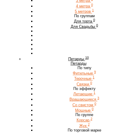
3 метра
0
4 метра
1
5 метров
По группам
0
Для торта
0
Для Свадьбы
10
Петарды
Петарды
По типу
9
Фитильные
1
Терочные
0
Связки
По эффекту
1
Летающие
3
Вращающиеся
0
Со свистом
0
Мощные
По группе
2
Корсар
2
Жук
По торговой марке