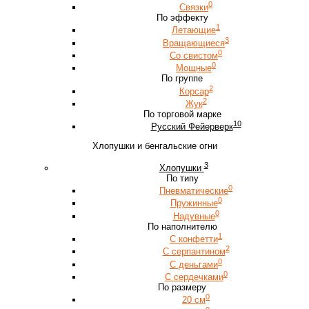
0
Связки
По эффекту
1
Летающие
3
Вращающиеся
0
Со свистом
0
Мощные
По группе
2
Корсар
2
Жук
По торговой марке
10
Русский Фейерверк
Хлопушки и бенгальские огни
3
Хлопушки
По типу
0
Пневматические
0
Пружинные
0
Надувные
По наполнителю
1
С конфетти
2
С серпантином
0
С деньгами
0
С сердечками
По размеру
0
20 см