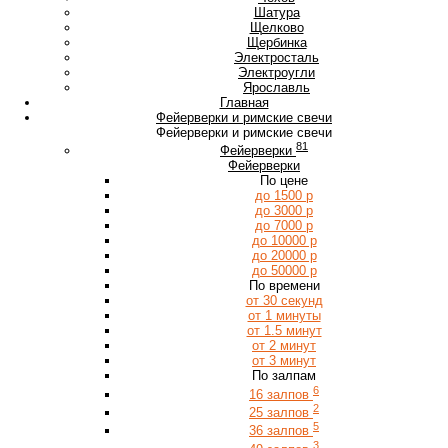
Ш
Шатура
Щ
Щелково
Щербинка
Э
Электросталь
Электроугли
Я
Ярославль
Главная
Фейерверки и римские свечи
Фейерверки и римские свечи
81
Фейерверки
Фейерверки
По цене
до 1500 р
до 3000 р
до 7000 р
до 10000 р
до 20000 р
до 50000 р
По времени
от 30 секунд
от 1 минуты
от 1.5 минут
от 2 минут
от 3 минут
По залпам
6
16 залпов
2
25 залпов
5
36 залпов
3