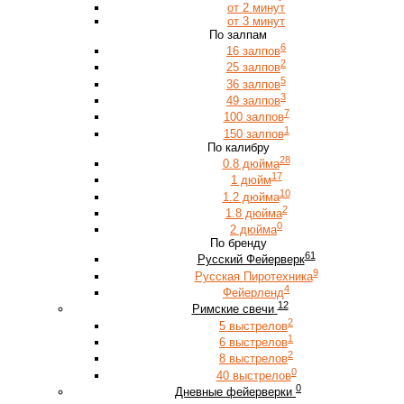
от 2 минут
от 3 минут
По залпам
6
16 залпов
2
25 залпов
5
36 залпов
3
49 залпов
7
100 залпов
1
150 залпов
По калибру
28
0.8 дюйма
17
1 дюйм
10
1.2 дюйма
2
1.8 дюйма
0
2 дюйма
По бренду
61
Русский Фейерверк
9
Русская Пиротехника
4
Фейерленд
12
Римские свечи
2
5 выстрелов
1
6 выстрелов
2
8 выстрелов
0
40 выстрелов
0
Дневные фейерверки