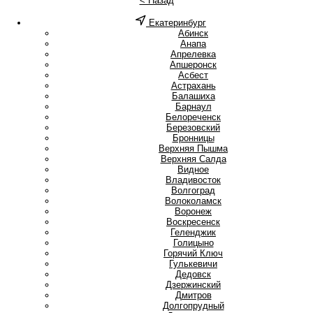
< Назад
Екатеринбург
А
Абинск
Анапа
Апрелевка
Апшеронск
Асбест
Астрахань
Б
Балашиха
Барнаул
Белореченск
Березовский
Бронницы
В
Верхняя Пышма
Верхняя Салда
Видное
Владивосток
Волгоград
Волоколамск
Воронеж
Воскресенск
Г
Геленджик
Голицыно
Горячий Ключ
Гулькевичи
Д
Дедовск
Дзержинский
Дмитров
Долгопрудный