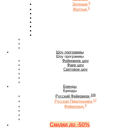
0
Зеленые
0
Желтые
Шоу программы
Шоу программы
Фейерверк шоу
Фаер шоу
Световое шоу
Бренды
Бренды
106
Русский Фейерверк
17
Русская Пиротехника
5
Фейерленд
Скидки до -50%