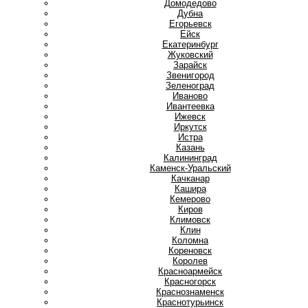
Домодедово
Дубна
Е
Егорьевск
Ейск
Екатеринбург
Ж
Жуковский
З
Зарайск
Звенигород
Зеленоград
И
Иваново
Ивантеевка
Ижевск
Иркутск
Истра
К
Казань
Калининград
Каменск-Уральский
Качканар
Кашира
Кемерово
Киров
Климовск
Клин
Коломна
Кореновск
Королев
Красноармейск
Красногорск
Краснознаменск
Краснотурьинск