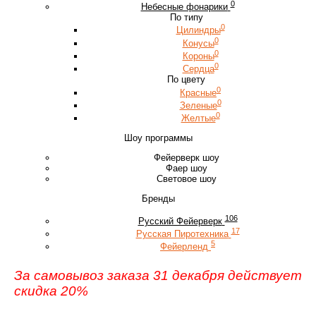
0
Небесные фонарики
По типу
0
Цилиндры
0
Конусы
0
Короны
0
Сердца
По цвету
0
Красные
0
Зеленые
0
Желтые
Шоу программы
Фейерверк шоу
Фаер шоу
Световое шоу
Бренды
106
Русский Фейерверк
17
Русская Пиротехника
5
Фейерленд
За самовывоз заказа 31 декабря действует
скидка 20%