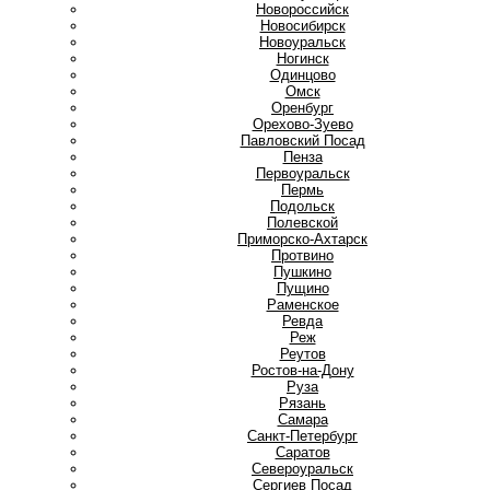
Новороссийск
Новосибирск
Новоуральск
Ногинск
О
Одинцово
Омск
Оренбург
Орехово-Зуево
П
Павловский Посад
Пенза
Первоуральск
Пермь
Подольск
Полевской
Приморско-Ахтарск
Протвино
Пушкино
Пущино
Р
Раменское
Ревда
Реж
Реутов
Ростов-на-Дону
Руза
Рязань
С
Самара
Санкт-Петербург
Саратов
Североуральск
Сергиев Посад