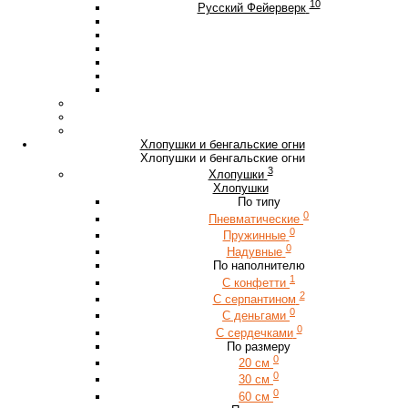
10
Русский Фейерверк
Хлопушки и бенгальские огни
Хлопушки и бенгальские огни
3
Хлопушки
Хлопушки
По типу
0
Пневматические
0
Пружинные
0
Надувные
По наполнителю
1
С конфетти
2
С серпантином
0
С деньгами
0
С сердечками
По размеру
0
20 см
0
30 см
0
60 см