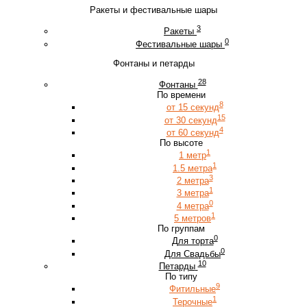
Ракеты и фестивальные шары
3
Ракеты
0
Фестивальные шары
Фонтаны и петарды
28
Фонтаны
По времени
8
от 15 секунд
15
от 30 секунд
4
от 60 секунд
По высоте
1
1 метр
1
1.5 метра
3
2 метра
1
3 метра
0
4 метра
1
5 метров
По группам
0
Для торта
0
Для Свадьбы
10
Петарды
По типу
9
Фитильные
1
Терочные