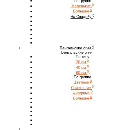
По группе
0
Маленькие
0
Большие
0
На Свадьбу
4
Бенгальские огни
Бенгальские огни
По типу
0
20 см
0
40 см
0
60 см
По группе
0
Цветные
0
Свистящие
0
Фигурные
0
Большие