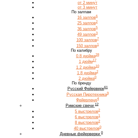
от 2 минут
от 3 минут
По залпам
6
16 залпов
2
25 залпов
5
36 залпов
3
49 залпов
7
100 залпов
1
150 залпов
По калибру
28
0.8 дюйма
17
1 дюйм
10
1.2 дюйма
2
1.8 дюйма
0
2 дюйма
По бренду
61
Русский Фейерверк
9
Русская Пиротехника
4
Фейерленд
12
Римские свечи
2
5 выстрелов
1
6 выстрелов
2
8 выстрелов
0
40 выстрелов
0
Дневные фейерверки