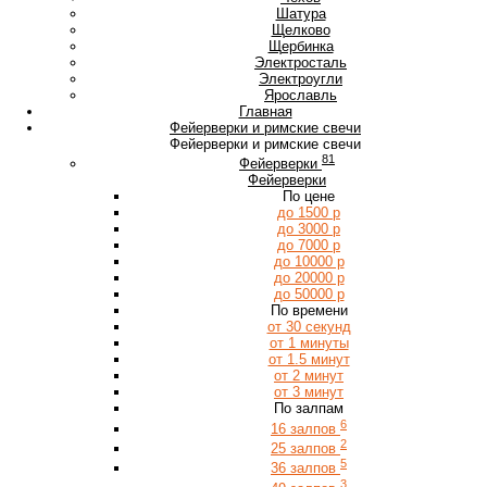
Ш
Шатура
Щ
Щелково
Щербинка
Э
Электросталь
Электроугли
Я
Ярославль
Главная
Фейерверки и римские свечи
Фейерверки и римские свечи
81
Фейерверки
Фейерверки
По цене
до 1500 р
до 3000 р
до 7000 р
до 10000 р
до 20000 р
до 50000 р
По времени
от 30 секунд
от 1 минуты
от 1.5 минут
от 2 минут
от 3 минут
По залпам
6
16 залпов
2
25 залпов
5
36 залпов
3