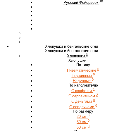
10
Русский Фейерверк
Хлопушки и бенгальские огни
Хлопушки и бенгальские огни
3
Хлопушки
Хлопушки
По типу
0
Пневматические
0
Пружинные
0
Надувные
По наполнителю
1
С конфетти
2
С серпантином
0
С деньгами
0
С сердечками
По размеру
0
20 см
0
30 см
0
60 см