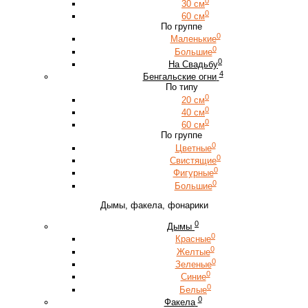
0
30 см
0
60 см
По группе
0
Маленькие
0
Большие
0
На Свадьбу
4
Бенгальские огни
По типу
0
20 см
0
40 см
0
60 см
По группе
0
Цветные
0
Свистящие
0
Фигурные
0
Большие
Дымы, факела, фонарики
0
Дымы
0
Красные
0
Желтые
0
Зеленые
0
Синие
0
Белые
0
Факела