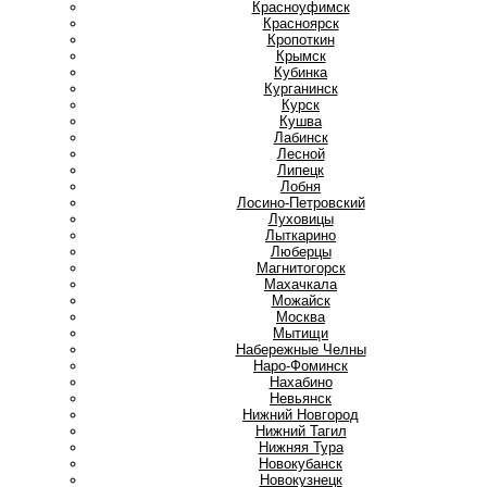
Красноуфимск
Красноярск
Кропоткин
Крымск
Кубинка
Курганинск
Курск
Кушва
Л
Лабинск
Лесной
Липецк
Лобня
Лосино-Петровский
Луховицы
Лыткарино
Люберцы
М
Магнитогорск
Махачкала
Можайск
Москва
Мытищи
Н
Набережные Челны
Наро-Фоминск
Нахабино
Невьянск
Нижний Новгород
Нижний Тагил
Нижняя Тура
Новокубанск
Новокузнецк