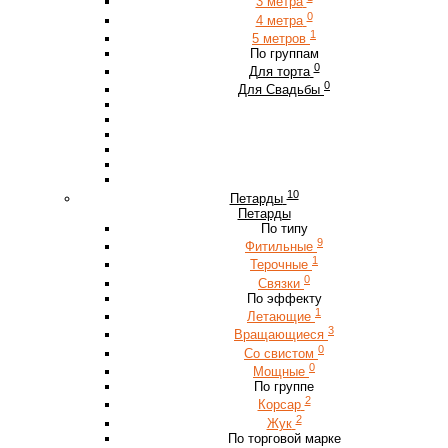
3 метра
0
4 метра
1
5 метров
По группам
0
Для торта
0
Для Свадьбы
10
Петарды
Петарды
По типу
9
Фитильные
1
Терочные
0
Связки
По эффекту
1
Летающие
3
Вращающиеся
0
Со свистом
0
Мощные
По группе
2
Корсар
2
Жук
По торговой марке