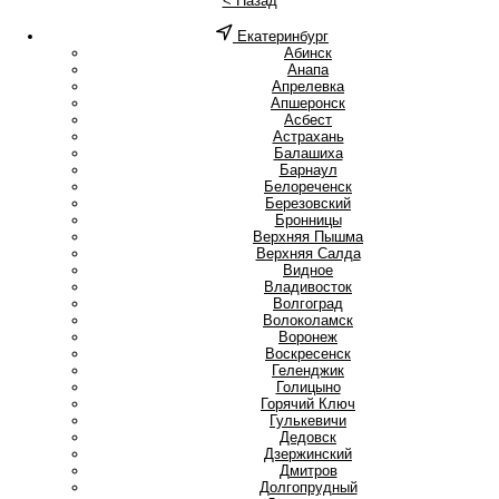
< Назад
Екатеринбург
А
Абинск
Анапа
Апрелевка
Апшеронск
Асбест
Астрахань
Б
Балашиха
Барнаул
Белореченск
Березовский
Бронницы
В
Верхняя Пышма
Верхняя Салда
Видное
Владивосток
Волгоград
Волоколамск
Воронеж
Воскресенск
Г
Геленджик
Голицыно
Горячий Ключ
Гулькевичи
Д
Дедовск
Дзержинский
Дмитров
Долгопрудный