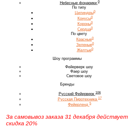
0
Небесные фонарики
По типу
0
Цилиндры
0
Конусы
0
Короны
0
Сердца
По цвету
0
Красные
0
Зеленые
0
Желтые
Шоу программы
Фейерверк шоу
Фаер шоу
Световое шоу
Бренды
106
Русский Фейерверк
17
Русская Пиротехника
5
Фейерленд
За самовывоз заказа 31 декабря действует
скидка 20%