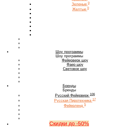
0
Зеленые
0
Желтые
Шоу программы
Шоу программы
Фейерверк шоу
Фаер шоу
Световое шоу
Бренды
Бренды
106
Русский Фейерверк
17
Русская Пиротехника
5
Фейерленд
Скидки до -50%