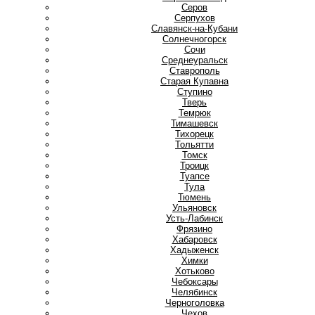
Серов
Серпухов
Славянск-на-Кубани
Солнечногорск
Сочи
Среднеуральск
Ставрополь
Старая Купавна
Ступино
Т
Тверь
Темрюк
Тимашевск
Тихорецк
Тольятти
Томск
Троицк
Туапсе
Тула
Тюмень
У
Ульяновск
Усть-Лабинск
Ф
Фрязино
Х
Хабаровск
Хадыженск
Химки
Хотьково
Ч
Чебоксары
Челябинск
Черноголовка
Чехов