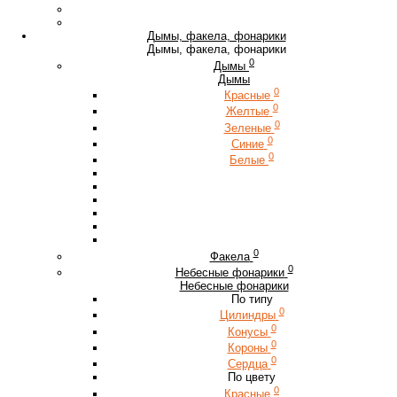
Дымы, факела, фонарики
Дымы, факела, фонарики
0
Дымы
Дымы
0
Красные
0
Желтые
0
Зеленые
0
Синие
0
Белые
0
Факела
0
Небесные фонарики
Небесные фонарики
По типу
0
Цилиндры
0
Конусы
0
Короны
0
Сердца
По цвету
0
Красные