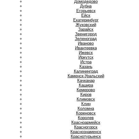
Домодедово
Дубна
Е
Егорьевск
Ейск
Екатеринбург
Ж
Жуковский
З
Зарайск
Звенигород
Зеленоград
И
Иваново
Ивантеевка
Ижевск
Иркутск
Истра
К
Казань
Калининград
Каменск-Уральский
Качканар
Кашира
Кемерово
Киров
Климовск
Клин
Коломна
Кореновск
Королев
Красноармейск
Красногорск
Краснознаменск
Краснотурьинск