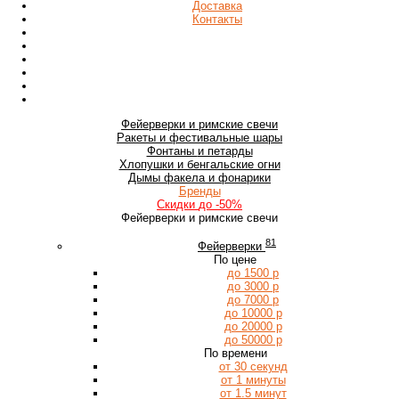
Доставка
Контакты
Фейерверки
и римские свечи
Ракеты
и фестивальные шары
Фонтаны
и петарды
Хлопушки
и бенгальские огни
Дымы
факела и фонарики
Бренды
Скидки
до -50%
Фейерверки и римские свечи
81
Фейерверки
По цене
до 1500 р
до 3000 р
до 7000 р
до 10000 р
до 20000 р
до 50000 р
По времени
от 30 секунд
от 1 минуты
от 1.5 минут