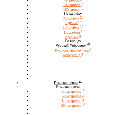
49 залпов
7
100 залпов
1
150 залпов
По калибру
28
0.8 дюйма
17
1 дюйм
10
1.2 дюйма
2
1.8 дюйма
0
2 дюйма
По бренду
61
Русский Фейерверк
9
Русская Пиротехника
4
Фейерленд
12
Римские свечи
Римские свечи
2
5 выстрелов
1
6 выстрелов
2
8 выстрелов
0
40 выстрелов