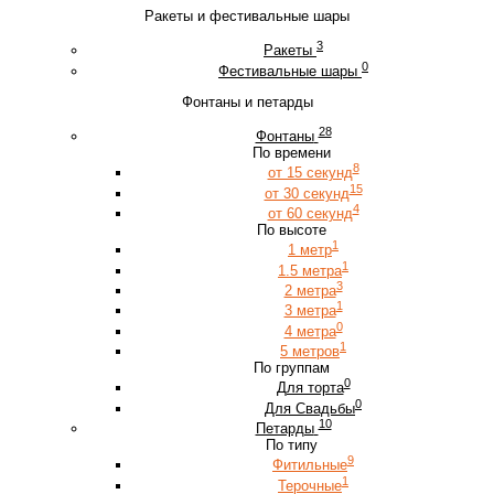
Ракеты и фестивальные шары
3
Ракеты
0
Фестивальные шары
Фонтаны и петарды
28
Фонтаны
По времени
8
от 15 секунд
15
от 30 секунд
4
от 60 секунд
По высоте
1
1 метр
1
1.5 метра
3
2 метра
1
3 метра
0
4 метра
1
5 метров
По группам
0
Для торта
0
Для Свадьбы
10
Петарды
По типу
9
Фитильные
1
Терочные