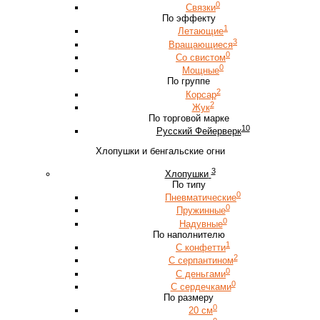
0
Связки
По эффекту
1
Летающие
3
Вращающиеся
0
Со свистом
0
Мощные
По группе
2
Корсар
2
Жук
По торговой марке
10
Русский Фейерверк
Хлопушки и бенгальские огни
3
Хлопушки
По типу
0
Пневматические
0
Пружинные
0
Надувные
По наполнителю
1
С конфетти
2
С серпантином
0
С деньгами
0
С сердечками
По размеру
0
20 см