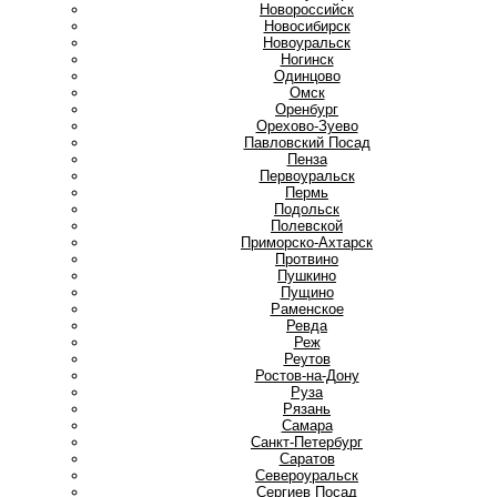
Новороссийск
Новосибирск
Новоуральск
Ногинск
О
Одинцово
Омск
Оренбург
Орехово-Зуево
П
Павловский Посад
Пенза
Первоуральск
Пермь
Подольск
Полевской
Приморско-Ахтарск
Протвино
Пушкино
Пущино
Р
Раменское
Ревда
Реж
Реутов
Ростов-на-Дону
Руза
Рязань
С
Самара
Санкт-Петербург
Саратов
Североуральск
Сергиев Посад