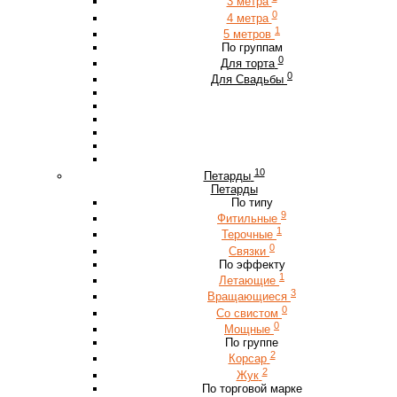
3 метра
0
4 метра
1
5 метров
По группам
0
Для торта
0
Для Свадьбы
10
Петарды
Петарды
По типу
9
Фитильные
1
Терочные
0
Связки
По эффекту
1
Летающие
3
Вращающиеся
0
Со свистом
0
Мощные
По группе
2
Корсар
2
Жук
По торговой марке