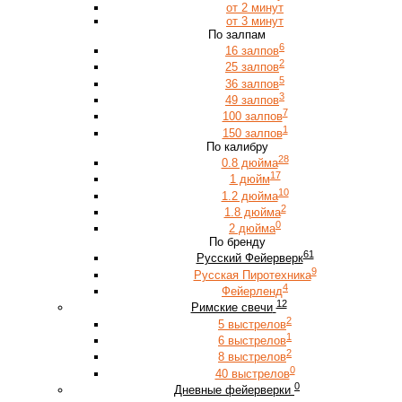
от 2 минут
от 3 минут
По залпам
6
16 залпов
2
25 залпов
5
36 залпов
3
49 залпов
7
100 залпов
1
150 залпов
По калибру
28
0.8 дюйма
17
1 дюйм
10
1.2 дюйма
2
1.8 дюйма
0
2 дюйма
По бренду
61
Русский Фейерверк
9
Русская Пиротехника
4
Фейерленд
12
Римские свечи
2
5 выстрелов
1
6 выстрелов
2
8 выстрелов
0
40 выстрелов
0
Дневные фейерверки