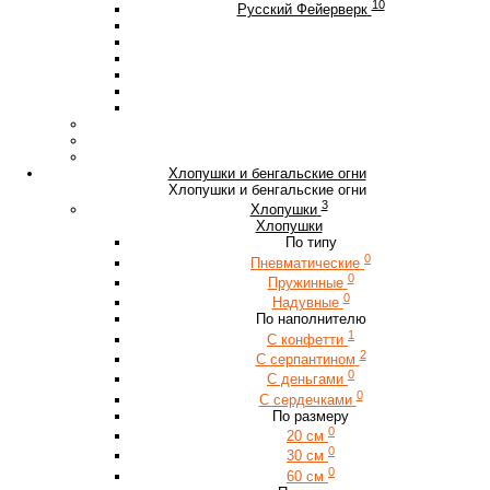
10
Русский Фейерверк
Хлопушки и бенгальские огни
Хлопушки и бенгальские огни
3
Хлопушки
Хлопушки
По типу
0
Пневматические
0
Пружинные
0
Надувные
По наполнителю
1
С конфетти
2
С серпантином
0
С деньгами
0
С сердечками
По размеру
0
20 см
0
30 см
0
60 см