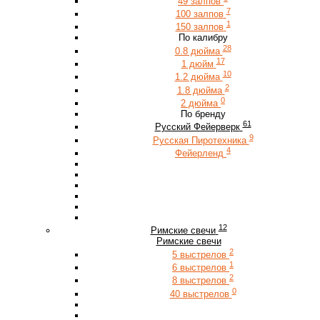
49 залпов
7
100 залпов
1
150 залпов
По калибру
28
0.8 дюйма
17
1 дюйм
10
1.2 дюйма
2
1.8 дюйма
0
2 дюйма
По бренду
61
Русский Фейерверк
9
Русская Пиротехника
4
Фейерленд
12
Римские свечи
Римские свечи
2
5 выстрелов
1
6 выстрелов
2
8 выстрелов
0
40 выстрелов