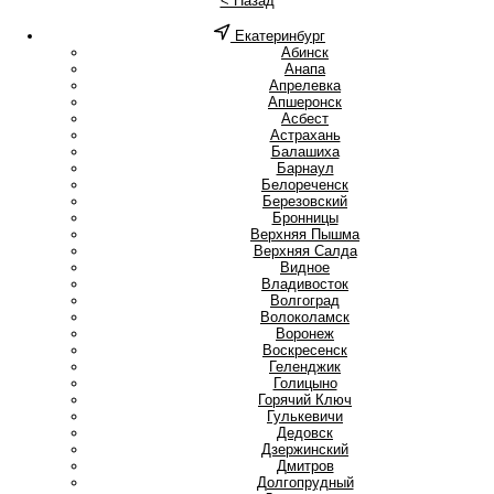
< Назад
Екатеринбург
А
Абинск
Анапа
Апрелевка
Апшеронск
Асбест
Астрахань
Б
Балашиха
Барнаул
Белореченск
Березовский
Бронницы
В
Верхняя Пышма
Верхняя Салда
Видное
Владивосток
Волгоград
Волоколамск
Воронеж
Воскресенск
Г
Геленджик
Голицыно
Горячий Ключ
Гулькевичи
Д
Дедовск
Дзержинский
Дмитров
Долгопрудный