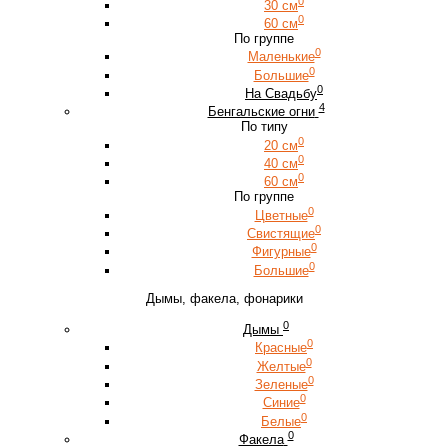
0
30 см
0
60 см
По группе
0
Маленькие
0
Большие
0
На Свадьбу
4
Бенгальские огни
По типу
0
20 см
0
40 см
0
60 см
По группе
0
Цветные
0
Свистящие
0
Фигурные
0
Большие
Дымы, факела, фонарики
0
Дымы
0
Красные
0
Желтые
0
Зеленые
0
Синие
0
Белые
0
Факела