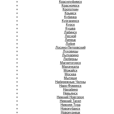
Красноуфимск
Красноярск
Кропоткин
Крымск
Кубинка
Курганинск
Курск
Кушва
Л
Лабинск
Лесной
Липецк
Лобня
Лосино-Петровский
Луховицы
Лыткарино
Люберцы
М
Магнитогорск
Махачкала
Можайск
Москва
Мытищи
Н
Набережные Челны
Наро-Фоминск
Нахабино
Невьянск
Нижний Новгород
Нижний Тагил
Нижняя Тура
Новокубанск
Новокузнецк