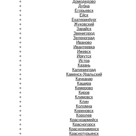
Домодедово
Дубна
Е
Егорьевск
Ейск
Екатеринбург
Ж
Жуковский
З
Зарайск
Звенигород
Зеленоград
И
Иваново
Ивантеевка
Ижевск
Иркутск
Истра
К
Казань
Калининград
Каменск-Уральский
Качканар
Кашира
Кемерово
Киров
Климовск
Клин
Коломна
Кореновск
Королев
Красноармейск
Красногорск
Краснознаменск
Краснотурьинск