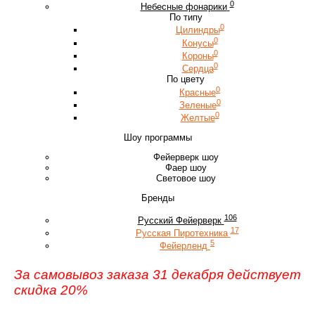
0
Небесные фонарики
По типу
0
Цилиндры
0
Конусы
0
Короны
0
Сердца
По цвету
0
Красные
0
Зеленые
0
Желтые
Шоу программы
Фейерверк шоу
Фаер шоу
Световое шоу
Бренды
106
Русский Фейерверк
17
Русская Пиротехника
5
Фейерленд
За самовывоз заказа 31 декабря действует
скидка 20%