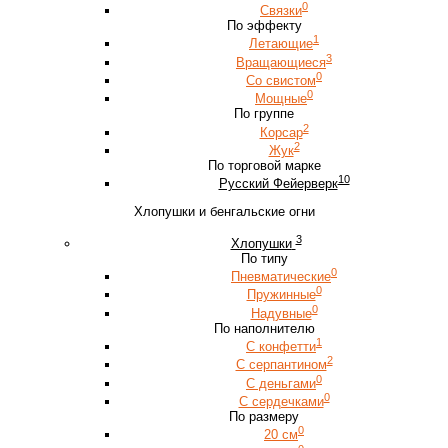
0
Связки
По эффекту
1
Летающие
3
Вращающиеся
0
Со свистом
0
Мощные
По группе
2
Корсар
2
Жук
По торговой марке
10
Русский Фейерверк
Хлопушки и бенгальские огни
3
Хлопушки
По типу
0
Пневматические
0
Пружинные
0
Надувные
По наполнителю
1
С конфетти
2
С серпантином
0
С деньгами
0
С сердечками
По размеру
0
20 см