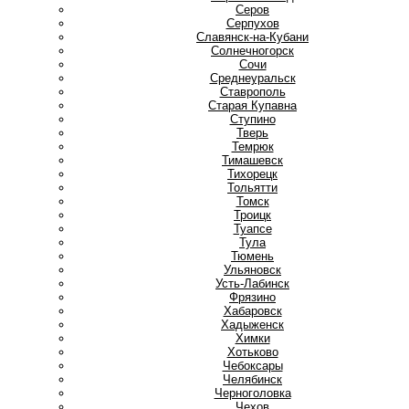
Серов
Серпухов
Славянск-на-Кубани
Солнечногорск
Сочи
Среднеуральск
Ставрополь
Старая Купавна
Ступино
Т
Тверь
Темрюк
Тимашевск
Тихорецк
Тольятти
Томск
Троицк
Туапсе
Тула
Тюмень
У
Ульяновск
Усть-Лабинск
Ф
Фрязино
Х
Хабаровск
Хадыженск
Химки
Хотьково
Ч
Чебоксары
Челябинск
Черноголовка
Чехов