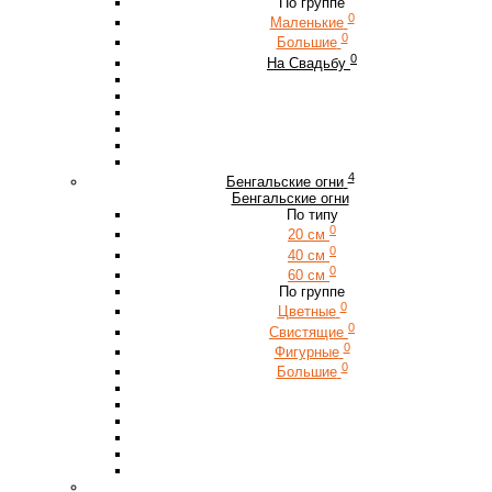
По группе
0
Маленькие
0
Большие
0
На Свадьбу
4
Бенгальские огни
Бенгальские огни
По типу
0
20 см
0
40 см
0
60 см
По группе
0
Цветные
0
Свистящие
0
Фигурные
0
Большие