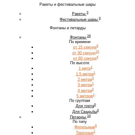
Ракеты и фестивальные шары
3
Ракеты
0
Фестивальные шары
Фонтаны и петарды
28
Фонтаны
По времени
8
от 15 секунд
15
от 30 секунд
4
от 60 секунд
По высоте
1
1 метр
1
1.5 метра
3
2 метра
1
3 метра
0
4 метра
1
5 метров
По группам
0
Для торта
0
Для Свадьбы
10
Петарды
По типу
9
Фитильные
1
Терочные