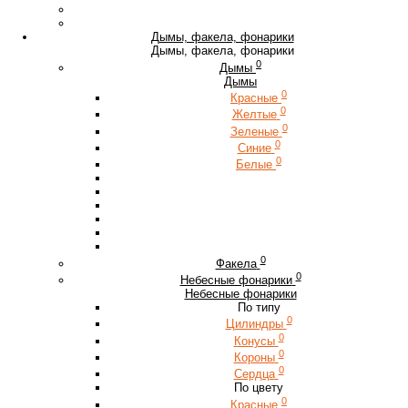
Дымы, факела, фонарики
Дымы, факела, фонарики
0
Дымы
Дымы
0
Красные
0
Желтые
0
Зеленые
0
Синие
0
Белые
0
Факела
0
Небесные фонарики
Небесные фонарики
По типу
0
Цилиндры
0
Конусы
0
Короны
0
Сердца
По цвету
0
Красные