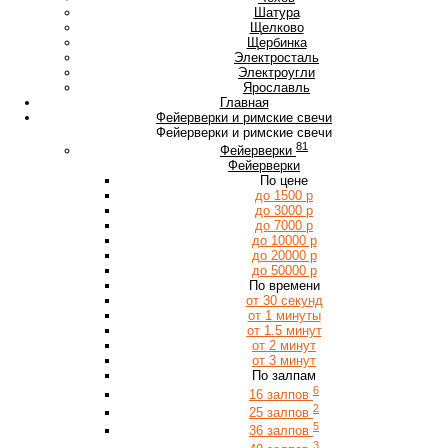
Ш
Шатура
Щ
Щелково
Щербинка
Э
Электросталь
Электроугли
Я
Ярославль
Главная
Фейерверки и римские свечи
Фейерверки и римские свечи
81
Фейерверки
Фейерверки
По цене
до 1500 р
до 3000 р
до 7000 р
до 10000 р
до 20000 р
до 50000 р
По времени
от 30 секунд
от 1 минуты
от 1.5 минут
от 2 минут
от 3 минут
По залпам
6
16 залпов
2
25 залпов
5
36 залпов
3