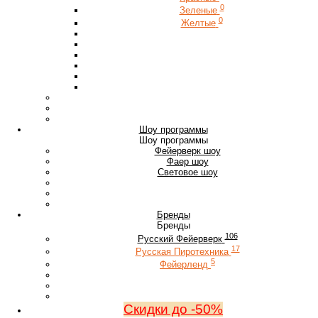
0
Зеленые
0
Желтые
Шоу программы
Шоу программы
Фейерверк шоу
Фаер шоу
Световое шоу
Бренды
Бренды
106
Русский Фейерверк
17
Русская Пиротехника
5
Фейерленд
Скидки до -50%