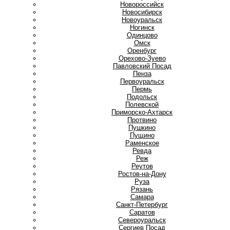
Новороссийск
Новосибирск
Новоуральск
Ногинск
О
Одинцово
Омск
Оренбург
Орехово-Зуево
П
Павловский Посад
Пенза
Первоуральск
Пермь
Подольск
Полевской
Приморско-Ахтарск
Протвино
Пушкино
Пущино
Р
Раменское
Ревда
Реж
Реутов
Ростов-на-Дону
Руза
Рязань
С
Самара
Санкт-Петербург
Саратов
Североуральск
Сергиев Посад