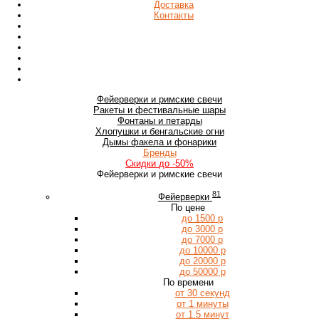
Доставка
Контакты
Фейерверки
и римские свечи
Ракеты
и фестивальные шары
Фонтаны
и петарды
Хлопушки
и бенгальские огни
Дымы
факела и фонарики
Бренды
Скидки
до -50%
Фейерверки и римские свечи
81
Фейерверки
По цене
до 1500 р
до 3000 р
до 7000 р
до 10000 р
до 20000 р
до 50000 р
По времени
от 30 секунд
от 1 минуты
от 1.5 минут