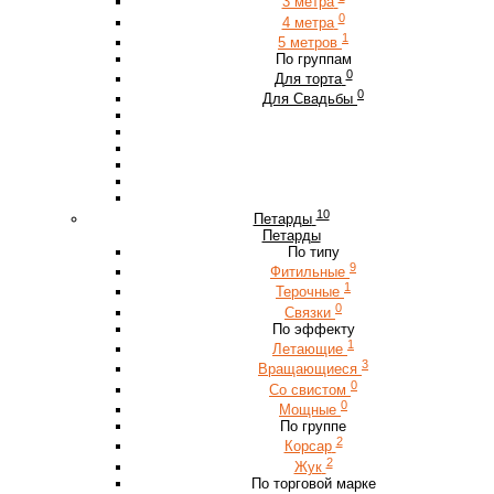
3 метра
0
4 метра
1
5 метров
По группам
0
Для торта
0
Для Свадьбы
10
Петарды
Петарды
По типу
9
Фитильные
1
Терочные
0
Связки
По эффекту
1
Летающие
3
Вращающиеся
0
Со свистом
0
Мощные
По группе
2
Корсар
2
Жук
По торговой марке