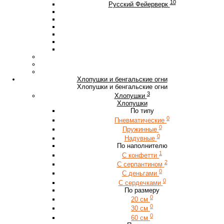
10
Русский Фейерверк
Хлопушки и бенгальские огни
Хлопушки и бенгальские огни
3
Хлопушки
Хлопушки
По типу
0
Пневматические
0
Пружинные
0
Надувные
По наполнителю
1
С конфетти
2
С серпантином
0
С деньгами
0
С сердечками
По размеру
0
20 см
0
30 см
0
60 см