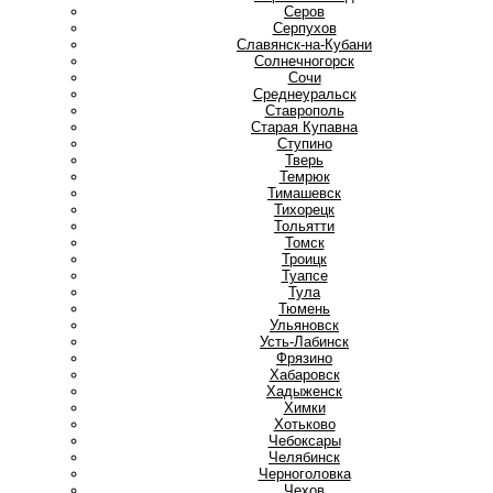
Серов
Серпухов
Славянск-на-Кубани
Солнечногорск
Сочи
Среднеуральск
Ставрополь
Старая Купавна
Ступино
Т
Тверь
Темрюк
Тимашевск
Тихорецк
Тольятти
Томск
Троицк
Туапсе
Тула
Тюмень
У
Ульяновск
Усть-Лабинск
Ф
Фрязино
Х
Хабаровск
Хадыженск
Химки
Хотьково
Ч
Чебоксары
Челябинск
Черноголовка
Чехов