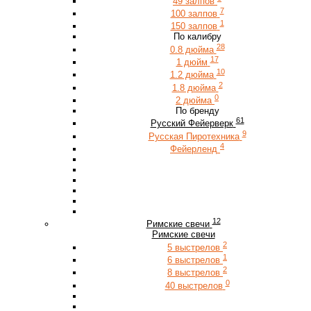
49 залпов
7
100 залпов
1
150 залпов
По калибру
28
0.8 дюйма
17
1 дюйм
10
1.2 дюйма
2
1.8 дюйма
0
2 дюйма
По бренду
61
Русский Фейерверк
9
Русская Пиротехника
4
Фейерленд
12
Римские свечи
Римские свечи
2
5 выстрелов
1
6 выстрелов
2
8 выстрелов
0
40 выстрелов