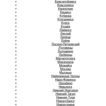
Красноуфимск
Красноярск
Кропоткин
Крымск
Кубинка
Курганинск
Курск
Кушва
Л
Лабинск
Лесной
Липецк
Лобня
Лосино-Петровский
Луховицы
Лыткарино
Люберцы
М
Магнитогорск
Махачкала
Можайск
Москва
Мытищи
Н
Набережные Челны
Наро-Фоминск
Нахабино
Невьянск
Нижний Новгород
Нижний Тагил
Нижняя Тура
Новокубанск
Новокузнецк