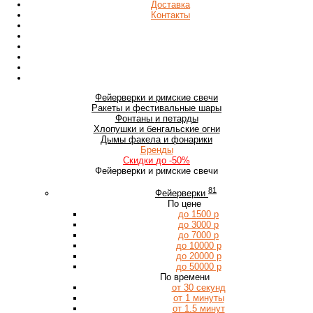
Доставка
Контакты
Фейерверки
и римские свечи
Ракеты
и фестивальные шары
Фонтаны
и петарды
Хлопушки
и бенгальские огни
Дымы
факела и фонарики
Бренды
Скидки
до -50%
Фейерверки и римские свечи
81
Фейерверки
По цене
до 1500 р
до 3000 р
до 7000 р
до 10000 р
до 20000 р
до 50000 р
По времени
от 30 секунд
от 1 минуты
от 1.5 минут