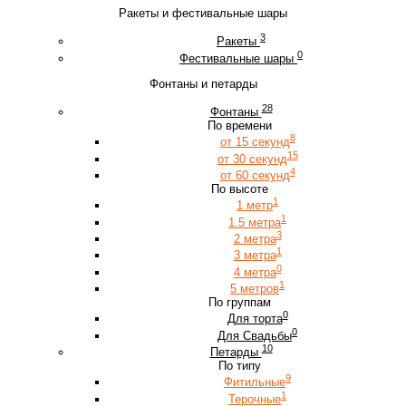
Ракеты и фестивальные шары
3
Ракеты
0
Фестивальные шары
Фонтаны и петарды
28
Фонтаны
По времени
8
от 15 секунд
15
от 30 секунд
4
от 60 секунд
По высоте
1
1 метр
1
1.5 метра
3
2 метра
1
3 метра
0
4 метра
1
5 метров
По группам
0
Для торта
0
Для Свадьбы
10
Петарды
По типу
9
Фитильные
1
Терочные