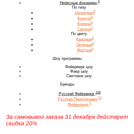
0
Небесные фонарики
По типу
0
Цилиндры
0
Конусы
0
Короны
0
Сердца
По цвету
0
Красные
0
Зеленые
0
Желтые
Шоу программы
Фейерверк шоу
Фаер шоу
Световое шоу
Бренды
106
Русский Фейерверк
17
Русская Пиротехника
5
Фейерленд
За самовывоз заказа 31 декабря действует
скидка 20%