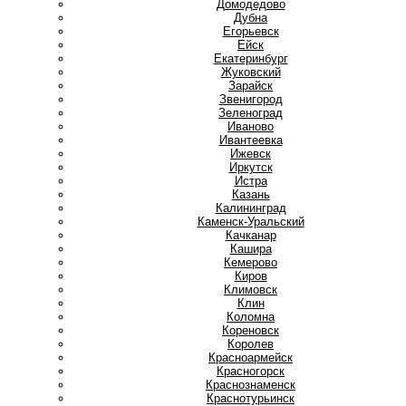
Домодедово
Дубна
Е
Егорьевск
Ейск
Екатеринбург
Ж
Жуковский
З
Зарайск
Звенигород
Зеленоград
И
Иваново
Ивантеевка
Ижевск
Иркутск
Истра
К
Казань
Калининград
Каменск-Уральский
Качканар
Кашира
Кемерово
Киров
Климовск
Клин
Коломна
Кореновск
Королев
Красноармейск
Красногорск
Краснознаменск
Краснотурьинск