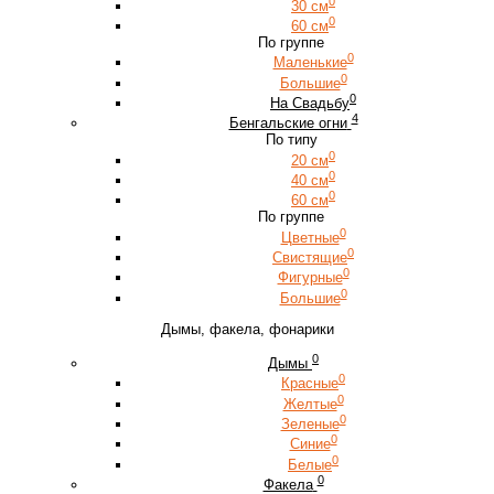
0
30 см
0
60 см
По группе
0
Маленькие
0
Большие
0
На Свадьбу
4
Бенгальские огни
По типу
0
20 см
0
40 см
0
60 см
По группе
0
Цветные
0
Свистящие
0
Фигурные
0
Большие
Дымы, факела, фонарики
0
Дымы
0
Красные
0
Желтые
0
Зеленые
0
Синие
0
Белые
0
Факела