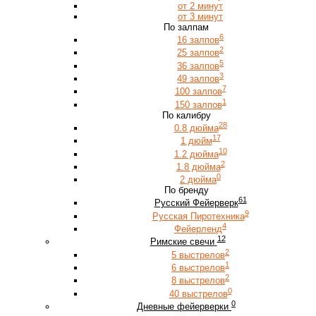
от 2 минут
от 3 минут
По залпам
6
16 залпов
2
25 залпов
5
36 залпов
3
49 залпов
7
100 залпов
1
150 залпов
По калибру
28
0.8 дюйма
17
1 дюйм
10
1.2 дюйма
2
1.8 дюйма
0
2 дюйма
По бренду
61
Русский Фейерверк
9
Русская Пиротехника
4
Фейерленд
12
Римские свечи
2
5 выстрелов
1
6 выстрелов
2
8 выстрелов
0
40 выстрелов
0
Дневные фейерверки