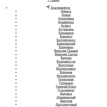
< Назад
Екатеринбург
А
Абинск
Анапа
Апрелевка
Апшеронск
Асбест
Астрахань
Б
Балашиха
Барнаул
Белореченск
Березовский
Бронницы
В
Верхняя Пышма
Верхняя Салда
Видное
Владивосток
Волгоград
Волоколамск
Воронеж
Воскресенск
Г
Геленджик
Голицыно
Горячий Ключ
Гулькевичи
Д
Дедовск
Дзержинский
Дмитров
Долгопрудный