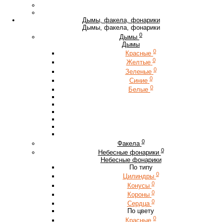
Дымы, факела, фонарики
Дымы, факела, фонарики
0
Дымы
Дымы
0
Красные
0
Желтые
0
Зеленые
0
Синие
0
Белые
0
Факела
0
Небесные фонарики
Небесные фонарики
По типу
0
Цилиндры
0
Конусы
0
Короны
0
Сердца
По цвету
0
Красные