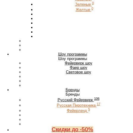
0
Зеленые
0
Желтые
Шоу программы
Шоу программы
Фейерверк шоу
Фаер шоу
Световое шоу
Бренды
Бренды
106
Русский Фейерверк
17
Русская Пиротехника
5
Фейерленд
Скидки до -50%