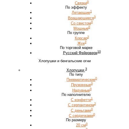
0
Связки
По эффекту
1
Летающие
3
Вращающиеся
0
Со свистом
0
Мощные
По группе
2
Корсар
2
Жук
По торговой марке
10
Русский Фейерверк
Хлопушки и бенгальские огни
3
Хлопушки
По типу
0
Пневматические
0
Пружинные
0
Надувные
По наполнителю
1
С конфетти
2
С серпантином
0
С деньгами
0
С сердечками
По размеру
0
20 см