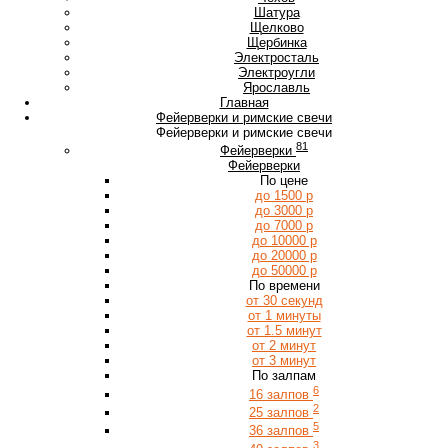
Ш
Шатура
Щ
Щелково
Щербинка
Э
Электросталь
Электроугли
Я
Ярославль
Главная
Фейерверки и римские свечи
Фейерверки и римские свечи
81
Фейерверки
Фейерверки
По цене
до 1500 р
до 3000 р
до 7000 р
до 10000 р
до 20000 р
до 50000 р
По времени
от 30 секунд
от 1 минуты
от 1.5 минут
от 2 минут
от 3 минут
По залпам
6
16 залпов
2
25 залпов
5
36 залпов
3