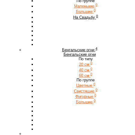
По группе
0
Маленькие
0
Большие
0
На Свадьбу
4
Бенгальские огни
Бенгальские огни
По типу
0
20 см
0
40 см
0
60 см
По группе
0
Цветные
0
Свистящие
0
Фигурные
0
Большие