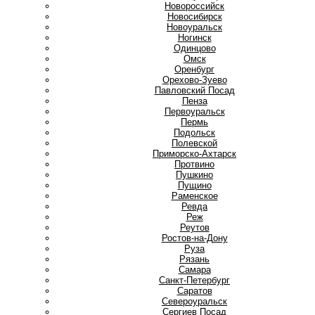
Новороссийск
Новосибирск
Новоуральск
Ногинск
О
Одинцово
Омск
Оренбург
Орехово-Зуево
П
Павловский Посад
Пенза
Первоуральск
Пермь
Подольск
Полевской
Приморско-Ахтарск
Протвино
Пушкино
Пущино
Р
Раменское
Ревда
Реж
Реутов
Ростов-на-Дону
Руза
Рязань
С
Самара
Санкт-Петербург
Саратов
Североуральск
Сергиев Посад