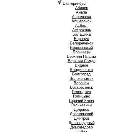
Екатеринбург
А
Абинск
Анапа
Апрелевка
Апшеронск
Асбест
Астрахань
Б
Балашиха
Барнаул
Белореченск
Березовский
Бронницы
В
Верхняя Пышма
Верхняя Салда
Видное
Владивосток
Волгоград
Волоколамск
Воронеж
Воскресенск
Г
Геленджик
Голицыно
Горячий Ключ
Гулькевичи
Д
Дедовск
Дзержинский
Дмитров
Долгопрудный
Домодедово
Дубна