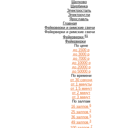
Щ
Щелково
Щербинка
Э
Электросталь
Электроугли
Я
Ярославль
Главная
Фейерверки и римские свечи
Фейерверки и римские свечи
81
Фейерверки
Фейерверки
По цене
до 1500 р
до 3000 р
до 7000 р
до 10000 р
до 20000 р
до 50000 р
По времени
от 30 секунд
от 1 минуты
от 1.5 минут
от 2 минут
от 3 минут
По залпам
6
16 залпов
2
25 залпов
5
36 залпов
3
49 залпов
7
100 залпов