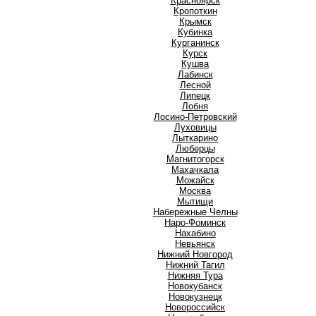
Красноярск
Кропоткин
Крымск
Кубинка
Курганинск
Курск
Кушва
Л
Лабинск
Лесной
Липецк
Лобня
Лосино-Петровский
Луховицы
Лыткарино
Люберцы
М
Магнитогорск
Махачкала
Можайск
Москва
Мытищи
Н
Набережные Челны
Наро-Фоминск
Нахабино
Невьянск
Нижний Новгород
Нижний Тагил
Нижняя Тура
Новокубанск
Новокузнецк
Новороссийск