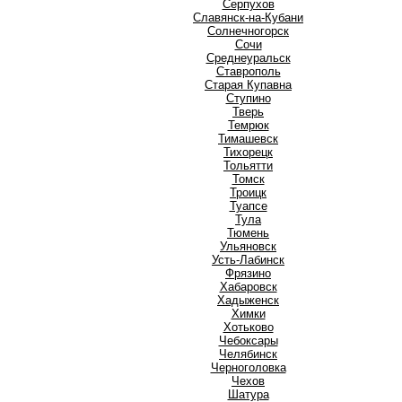
Серпухов
Славянск-на-Кубани
Солнечногорск
Сочи
Среднеуральск
Ставрополь
Старая Купавна
Ступино
Т
Тверь
Темрюк
Тимашевск
Тихорецк
Тольятти
Томск
Троицк
Туапсе
Тула
Тюмень
У
Ульяновск
Усть-Лабинск
Ф
Фрязино
Х
Хабаровск
Хадыженск
Химки
Хотьково
Ч
Чебоксары
Челябинск
Черноголовка
Чехов
Ш
Шатура