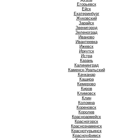
Е
Егорьевск
Ейск
Екатеринбург
Ж
Жуковский
З
Зарайск
Звенигород
Зеленоград
И
Иваново
Ивантеевка
Ижевск
Иркутск
Истра
К
Казань
Калининград
Каменск-Уральский
Качканар
Кашира
Кемерово
Киров
Климовск
Клин
Коломна
Кореновск
Королев
Красноармейск
Красногорск
Краснознаменск
Краснотурьинск
Красноуфимск