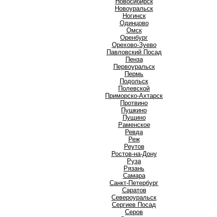
Новосибирск
Новоуральск
Ногинск
О
Одинцово
Омск
Оренбург
Орехово-Зуево
П
Павловский Посад
Пенза
Первоуральск
Пермь
Подольск
Полевской
Приморско-Ахтарск
Протвино
Пушкино
Пущино
Р
Раменское
Ревда
Реж
Реутов
Ростов-на-Дону
Руза
Рязань
С
Самара
Санкт-Петербург
Саратов
Североуральск
Сергиев Посад
Серов