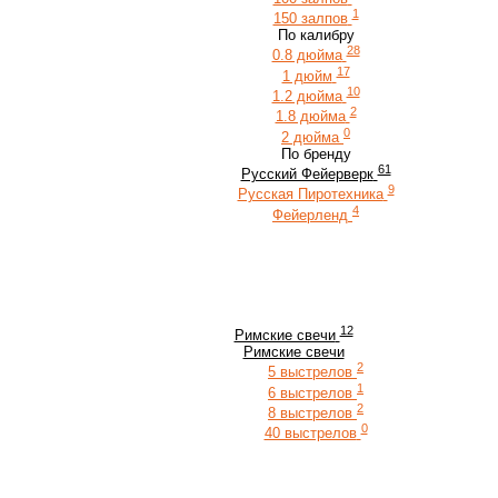
1
150 залпов
По калибру
28
0.8 дюйма
17
1 дюйм
10
1.2 дюйма
2
1.8 дюйма
0
2 дюйма
По бренду
61
Русский Фейерверк
9
Русская Пиротехника
4
Фейерленд
12
Римские свечи
Римские свечи
2
5 выстрелов
1
6 выстрелов
2
8 выстрелов
0
40 выстрелов