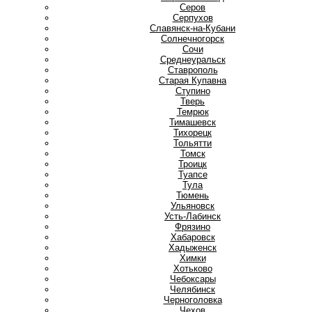
Серов
Серпухов
Славянск-на-Кубани
Солнечногорск
Сочи
Среднеуральск
Ставрополь
Старая Купавна
Ступино
Т
Тверь
Темрюк
Тимашевск
Тихорецк
Тольятти
Томск
Троицк
Туапсе
Тула
Тюмень
У
Ульяновск
Усть-Лабинск
Ф
Фрязино
Х
Хабаровск
Хадыженск
Химки
Хотьково
Ч
Чебоксары
Челябинск
Черноголовка
Чехов