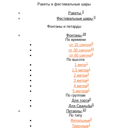
Ракеты и фестивальные шары
3
Ракеты
0
Фестивальные шары
Фонтаны и петарды
28
Фонтаны
По времени
8
от 15 секунд
15
от 30 секунд
4
от 60 секунд
По высоте
1
1 метр
1
1.5 метра
3
2 метра
1
3 метра
0
4 метра
1
5 метров
По группам
0
Для торта
0
Для Свадьбы
10
Петарды
По типу
9
Фитильные
1
Терочные