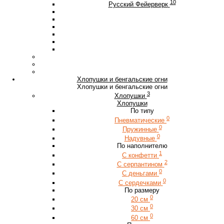
10
Русский Фейерверк
Хлопушки и бенгальские огни
Хлопушки и бенгальские огни
3
Хлопушки
Хлопушки
По типу
0
Пневматические
0
Пружинные
0
Надувные
По наполнителю
1
С конфетти
2
С серпантином
0
С деньгами
0
С сердечками
По размеру
0
20 см
0
30 см
0
60 см