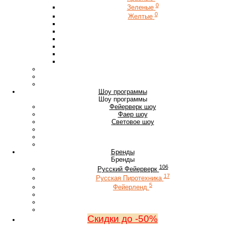
0
Зеленые
0
Желтые
Шоу программы
Шоу программы
Фейерверк шоу
Фаер шоу
Световое шоу
Бренды
Бренды
106
Русский Фейерверк
17
Русская Пиротехника
5
Фейерленд
Скидки до -50%