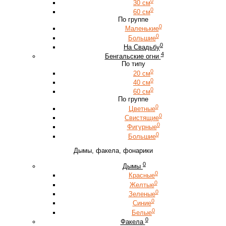
0
30 см
0
60 см
По группе
0
Маленькие
0
Большие
0
На Свадьбу
4
Бенгальские огни
По типу
0
20 см
0
40 см
0
60 см
По группе
0
Цветные
0
Свистящие
0
Фигурные
0
Большие
Дымы, факела, фонарики
0
Дымы
0
Красные
0
Желтые
0
Зеленые
0
Синие
0
Белые
0
Факела