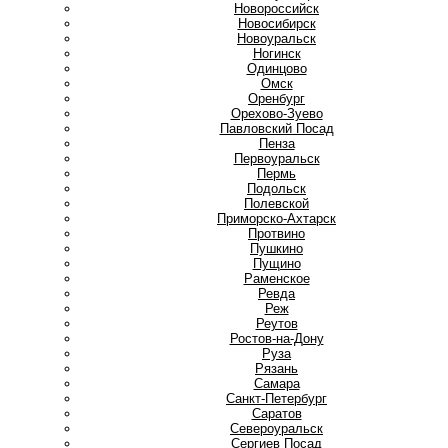
Новороссийск
Новосибирск
Новоуральск
Ногинск
О
Одинцово
Омск
Оренбург
Орехово-Зуево
П
Павловский Посад
Пенза
Первоуральск
Пермь
Подольск
Полевской
Приморско-Ахтарск
Протвино
Пушкино
Пущино
Р
Раменское
Ревда
Реж
Реутов
Ростов-на-Дону
Руза
Рязань
С
Самара
Санкт-Петербург
Саратов
Североуральск
Сергиев Посад