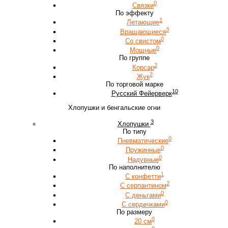
0
Связки
По эффекту
1
Летающие
3
Вращающиеся
0
Со свистом
0
Мощные
По группе
2
Корсар
2
Жук
По торговой марке
10
Русский Фейерверк
Хлопушки и бенгальские огни
3
Хлопушки
По типу
0
Пневматические
0
Пружинные
0
Надувные
По наполнителю
1
С конфетти
2
С серпантином
0
С деньгами
0
С сердечками
По размеру
0
20 см