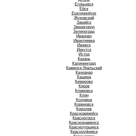
Е
Егорьевск
Ейск
Екатеринбург
Ж
Жуковский
З
Зарайск
Звенигород
Зеленоград
И
Иваново
Ивантеевка
Ижевск
Иркутск
Истра
К
Казань
Калининград
Каменск-Уральский
Качканар
Кашира
Кемерово
Киров
Климовск
Клин
Коломна
Кореновск
Королев
Красноармейск
Красногорск
Краснознаменск
Краснотурьинск
Красноуфимск