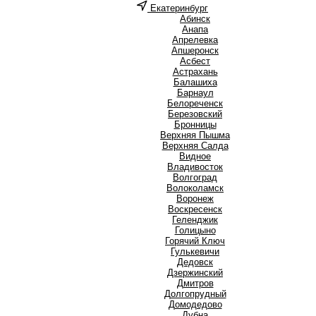
Екатеринбург
А
Абинск
Анапа
Апрелевка
Апшеронск
Асбест
Астрахань
Б
Балашиха
Барнаул
Белореченск
Березовский
Бронницы
В
Верхняя Пышма
Верхняя Салда
Видное
Владивосток
Волгоград
Волоколамск
Воронеж
Воскресенск
Г
Геленджик
Голицыно
Горячий Ключ
Гулькевичи
Д
Дедовск
Дзержинский
Дмитров
Долгопрудный
Домодедово
Дубна