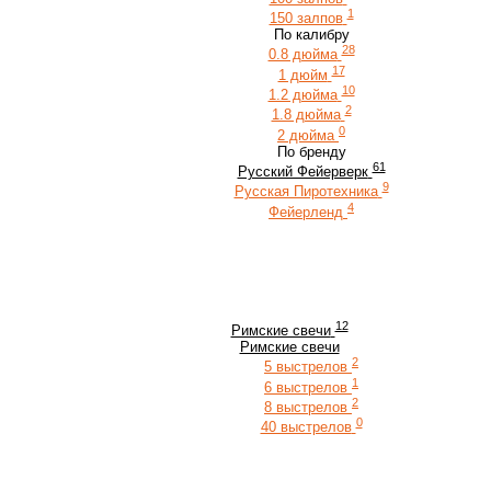
1
150 залпов
По калибру
28
0.8 дюйма
17
1 дюйм
10
1.2 дюйма
2
1.8 дюйма
0
2 дюйма
По бренду
61
Русский Фейерверк
9
Русская Пиротехника
4
Фейерленд
12
Римские свечи
Римские свечи
2
5 выстрелов
1
6 выстрелов
2
8 выстрелов
0
40 выстрелов