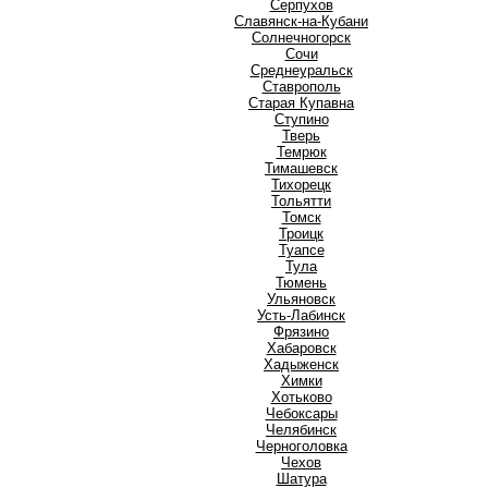
Серпухов
Славянск-на-Кубани
Солнечногорск
Сочи
Среднеуральск
Ставрополь
Старая Купавна
Ступино
Т
Тверь
Темрюк
Тимашевск
Тихорецк
Тольятти
Томск
Троицк
Туапсе
Тула
Тюмень
У
Ульяновск
Усть-Лабинск
Ф
Фрязино
Х
Хабаровск
Хадыженск
Химки
Хотьково
Ч
Чебоксары
Челябинск
Черноголовка
Чехов
Ш
Шатура