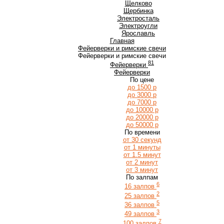
Щ
Щелково
Щербинка
Э
Электросталь
Электроугли
Я
Ярославль
Главная
Фейерверки и римские свечи
Фейерверки и римские свечи
81
Фейерверки
Фейерверки
По цене
до 1500 р
до 3000 р
до 7000 р
до 10000 р
до 20000 р
до 50000 р
По времени
от 30 секунд
от 1 минуты
от 1.5 минут
от 2 минут
от 3 минут
По залпам
6
16 залпов
2
25 залпов
5
36 залпов
3
49 залпов
7
100 залпов