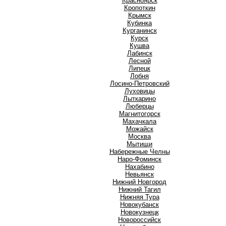
Красноярск
Кропоткин
Крымск
Кубинка
Курганинск
Курск
Кушва
Л
Лабинск
Лесной
Липецк
Лобня
Лосино-Петровский
Луховицы
Лыткарино
Люберцы
М
Магнитогорск
Махачкала
Можайск
Москва
Мытищи
Н
Набережные Челны
Наро-Фоминск
Нахабино
Невьянск
Нижний Новгород
Нижний Тагил
Нижняя Тура
Новокубанск
Новокузнецк
Новороссийск