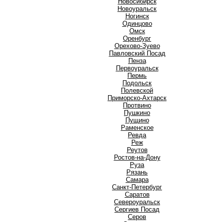
Новосибирск
Новоуральск
Ногинск
О
Одинцово
Омск
Оренбург
Орехово-Зуево
П
Павловский Посад
Пенза
Первоуральск
Пермь
Подольск
Полевской
Приморско-Ахтарск
Протвино
Пушкино
Пущино
Р
Раменское
Ревда
Реж
Реутов
Ростов-на-Дону
Руза
Рязань
С
Самара
Санкт-Петербург
Саратов
Североуральск
Сергиев Посад
Серов