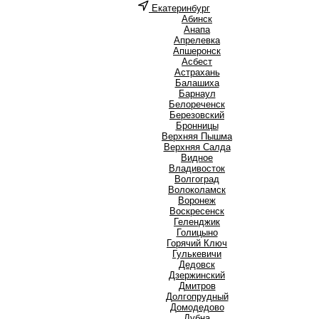
Екатеринбург
А
Абинск
Анапа
Апрелевка
Апшеронск
Асбест
Астрахань
Б
Балашиха
Барнаул
Белореченск
Березовский
Бронницы
В
Верхняя Пышма
Верхняя Салда
Видное
Владивосток
Волгоград
Волоколамск
Воронеж
Воскресенск
Г
Геленджик
Голицыно
Горячий Ключ
Гулькевичи
Д
Дедовск
Дзержинский
Дмитров
Долгопрудный
Домодедово
Дубна