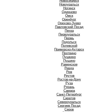
Новосибирск
Новоуральск
Ногинск
О
Одинцово
Омск
Оренбург
Орехово-Зуево
П
Павловский Посад
Пенза
Первоуральск
Пермь
Подольск
Полевской
Приморско-Ахтарск
Протвино
Пушкино
Пущино
Р
Раменское
Ревда
Реж
Реутов
Ростов-на-Дону
Руза
Рязань
С
Самара
Санкт-Петербург
Саратов
Североуральск
Сергиев Посад
Серов