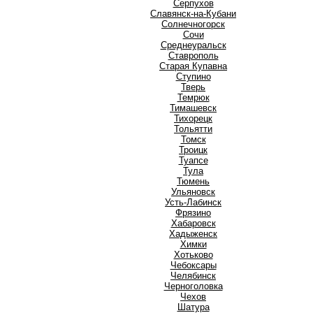
Серпухов
Славянск-на-Кубани
Солнечногорск
Сочи
Среднеуральск
Ставрополь
Старая Купавна
Ступино
Т
Тверь
Темрюк
Тимашевск
Тихорецк
Тольятти
Томск
Троицк
Туапсе
Тула
Тюмень
У
Ульяновск
Усть-Лабинск
Ф
Фрязино
Х
Хабаровск
Хадыженск
Химки
Хотьково
Ч
Чебоксары
Челябинск
Черноголовка
Чехов
Ш
Шатура