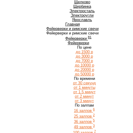
Щ
Щелково
Щербинка
Э
Электросталь
Электроугли
Я
Ярославль
Главная
Фейерверки и римские свечи
Фейерверки и римские свечи
81
Фейерверки
Фейерверки
По цене
до 1500 р
до 3000 р
до 7000 р
до 10000 р
до 20000 р
до 50000 р
По времени
от 30 секунд
от 1 минуты
от 1.5 минут
от 2 минут
от 3 минут
По залпам
6
16 залпов
2
25 залпов
5
36 залпов
3
49 залпов
7
100 залпов