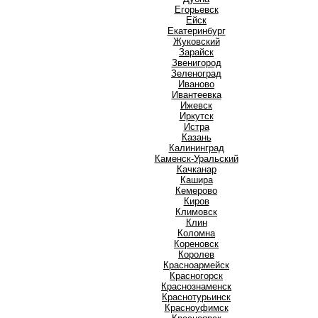
Е
Егорьевск
Ейск
Екатеринбург
Ж
Жуковский
З
Зарайск
Звенигород
Зеленоград
И
Иваново
Ивантеевка
Ижевск
Иркутск
Истра
К
Казань
Калининград
Каменск-Уральский
Качканар
Кашира
Кемерово
Киров
Климовск
Клин
Коломна
Кореновск
Королев
Красноармейск
Красногорск
Краснознаменск
Краснотурьинск
Красноуфимск