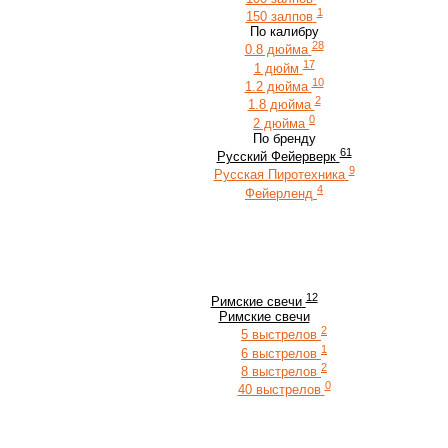
1
150 залпов
По калибру
28
0.8 дюйма
17
1 дюйм
10
1.2 дюйма
2
1.8 дюйма
0
2 дюйма
По бренду
61
Русский Фейерверк
9
Русская Пиротехника
4
Фейерленд
12
Римские свечи
Римские свечи
2
5 выстрелов
1
6 выстрелов
2
8 выстрелов
0
40 выстрелов