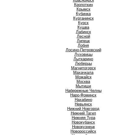
Красноярск
Кропоткин
Крымск
Кубинка
Курганинск
Курск
Кушва
Л
Лабинск
Лесной
Липецк
Лобня
Лосино-Петровский
Луховицы
Лыткарино
Люберцы
М
Магнитогорск
Махачкала
Можайск
Москва
Мытищи
Н
Набережные Челны
Наро-Фоминск
Нахабино
Невьянск
Нижний Новгород
Нижний Тагил
Нижняя Тура
Новокубанск
Новокузнецк
Новороссийск