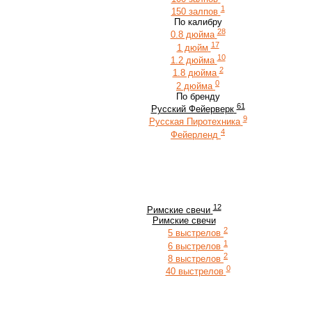
1
150 залпов
По калибру
28
0.8 дюйма
17
1 дюйм
10
1.2 дюйма
2
1.8 дюйма
0
2 дюйма
По бренду
61
Русский Фейерверк
9
Русская Пиротехника
4
Фейерленд
12
Римские свечи
Римские свечи
2
5 выстрелов
1
6 выстрелов
2
8 выстрелов
0
40 выстрелов