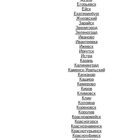
Е
Егорьевск
Ейск
Екатеринбург
Ж
Жуковский
З
Зарайск
Звенигород
Зеленоград
И
Иваново
Ивантеевка
Ижевск
Иркутск
Истра
К
Казань
Калининград
Каменск-Уральский
Качканар
Кашира
Кемерово
Киров
Климовск
Клин
Коломна
Кореновск
Королев
Красноармейск
Красногорск
Краснознаменск
Краснотурьинск
Красноуфимск