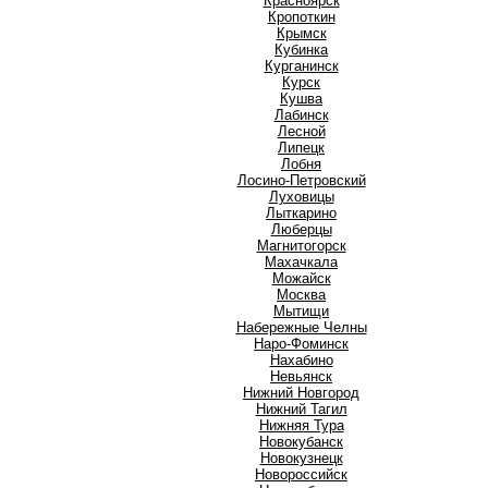
Красноярск
Кропоткин
Крымск
Кубинка
Курганинск
Курск
Кушва
Л
Лабинск
Лесной
Липецк
Лобня
Лосино-Петровский
Луховицы
Лыткарино
Люберцы
М
Магнитогорск
Махачкала
Можайск
Москва
Мытищи
Н
Набережные Челны
Наро-Фоминск
Нахабино
Невьянск
Нижний Новгород
Нижний Тагил
Нижняя Тура
Новокубанск
Новокузнецк
Новороссийск