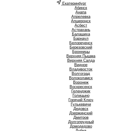
Екатеринбург
А
Абинск
Анапа
Апрелевка
Апшеронск
Асбест
Астрахань
Б
Балашиха
Барнаул
Белореченск
Березовский
Бронницы
В
Верхняя Пышма
Верхняя Салда
Видное
Владивосток
Волгоград
Волоколамск
Воронеж
Воскресенск
Г
Геленджик
Голицыно
Горячий Ключ
Гулькевичи
Д
Дедовск
Дзержинский
Дмитров
Долгопрудный
Домодедово
Дубна