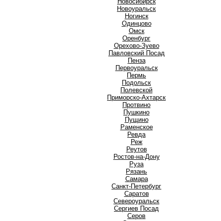
Новосибирск
Новоуральск
Ногинск
О
Одинцово
Омск
Оренбург
Орехово-Зуево
П
Павловский Посад
Пенза
Первоуральск
Пермь
Подольск
Полевской
Приморско-Ахтарск
Протвино
Пушкино
Пущино
Р
Раменское
Ревда
Реж
Реутов
Ростов-на-Дону
Руза
Рязань
С
Самара
Санкт-Петербург
Саратов
Североуральск
Сергиев Посад
Серов