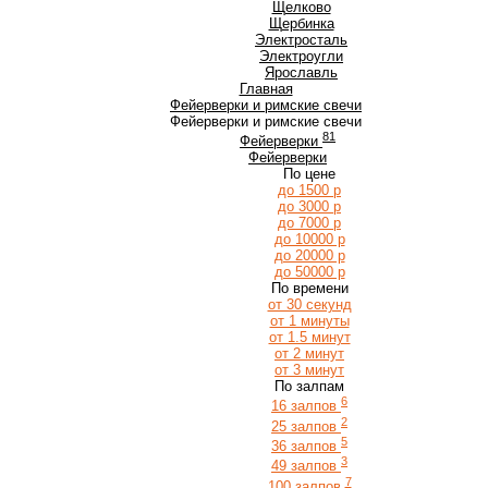
Щ
Щелково
Щербинка
Э
Электросталь
Электроугли
Я
Ярославль
Главная
Фейерверки и римские свечи
Фейерверки и римские свечи
81
Фейерверки
Фейерверки
По цене
до 1500 р
до 3000 р
до 7000 р
до 10000 р
до 20000 р
до 50000 р
По времени
от 30 секунд
от 1 минуты
от 1.5 минут
от 2 минут
от 3 минут
По залпам
6
16 залпов
2
25 залпов
5
36 залпов
3
49 залпов
7
100 залпов