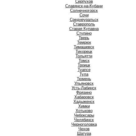
Серпухов
Славянск-на-Кубани
Солнечногорск
Сочи
Среднеуральск
Ставрополь
Старая Купавна
Ступино
Т
Тверь
Темрюк
Тимашевск
Тихорецк
Тольятти
Томск
Троицк
Туапсе
Тула
Тюмень
У
Ульяновск
Усть-Лабинск
Ф
Фрязино
Х
Хабаровск
Хадыженск
Химки
Хотьково
Ч
Чебоксары
Челябинск
Черноголовка
Чехов
Ш
Шатура