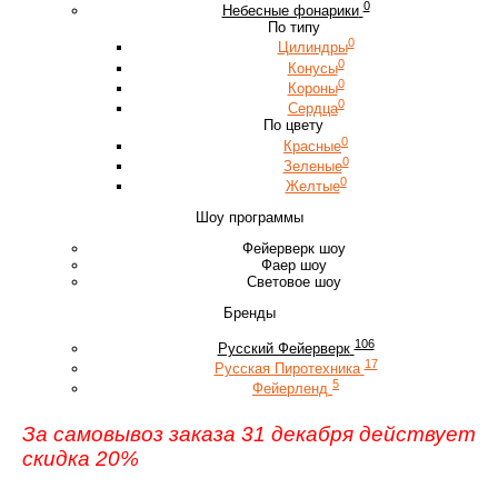
0
Небесные фонарики
По типу
0
Цилиндры
0
Конусы
0
Короны
0
Сердца
По цвету
0
Красные
0
Зеленые
0
Желтые
Шоу программы
Фейерверк шоу
Фаер шоу
Световое шоу
Бренды
106
Русский Фейерверк
17
Русская Пиротехника
5
Фейерленд
За самовывоз заказа 31 декабря действует
скидка 20%