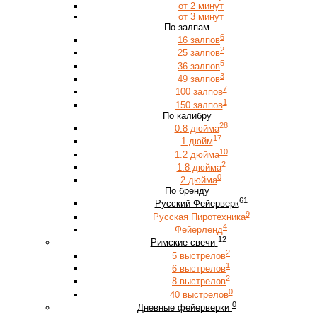
от 2 минут
от 3 минут
По залпам
6
16 залпов
2
25 залпов
5
36 залпов
3
49 залпов
7
100 залпов
1
150 залпов
По калибру
28
0.8 дюйма
17
1 дюйм
10
1.2 дюйма
2
1.8 дюйма
0
2 дюйма
По бренду
61
Русский Фейерверк
9
Русская Пиротехника
4
Фейерленд
12
Римские свечи
2
5 выстрелов
1
6 выстрелов
2
8 выстрелов
0
40 выстрелов
0
Дневные фейерверки