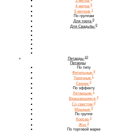
3 метра
0
4 метра
1
5 метров
По группам
0
Для торта
0
Для Свадьбы
10
Петарды
Петарды
По типу
9
Фитильные
1
Терочные
0
Связки
По эффекту
1
Летающие
3
Вращающиеся
0
Со свистом
0
Мощные
По группе
2
Корсар
2
Жук
По торговой марке