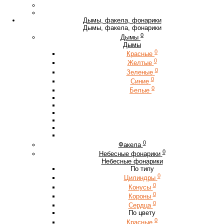
Дымы, факела, фонарики
Дымы, факела, фонарики
0
Дымы
Дымы
0
Красные
0
Желтые
0
Зеленые
0
Синие
0
Белые
0
Факела
0
Небесные фонарики
Небесные фонарики
По типу
0
Цилиндры
0
Конусы
0
Короны
0
Сердца
По цвету
0
Красные