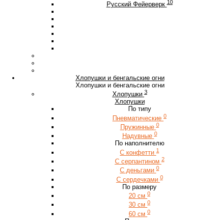
10
Русский Фейерверк
Хлопушки и бенгальские огни
Хлопушки и бенгальские огни
3
Хлопушки
Хлопушки
По типу
0
Пневматические
0
Пружинные
0
Надувные
По наполнителю
1
С конфетти
2
С серпантином
0
С деньгами
0
С сердечками
По размеру
0
20 см
0
30 см
0
60 см