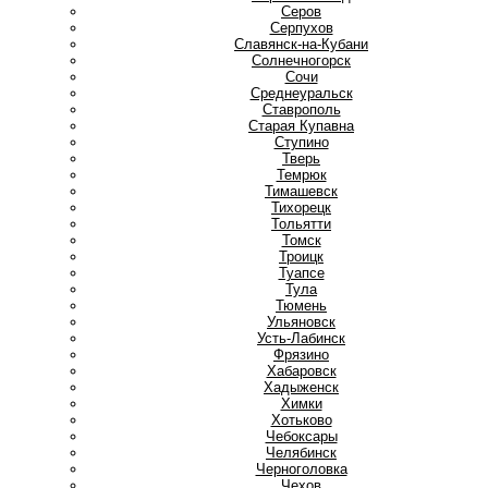
Серов
Серпухов
Славянск-на-Кубани
Солнечногорск
Сочи
Среднеуральск
Ставрополь
Старая Купавна
Ступино
Т
Тверь
Темрюк
Тимашевск
Тихорецк
Тольятти
Томск
Троицк
Туапсе
Тула
Тюмень
У
Ульяновск
Усть-Лабинск
Ф
Фрязино
Х
Хабаровск
Хадыженск
Химки
Хотьково
Ч
Чебоксары
Челябинск
Черноголовка
Чехов