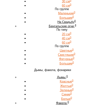
0
30 см
0
60 см
По группе
0
Маленькие
0
Большие
0
На Свадьбу
4
Бенгальские огни
По типу
0
20 см
0
40 см
0
60 см
По группе
0
Цветные
0
Свистящие
0
Фигурные
0
Большие
Дымы, факела, фонарики
0
Дымы
0
Красные
0
Желтые
0
Зеленые
0
Синие
0
Белые
0
Факела