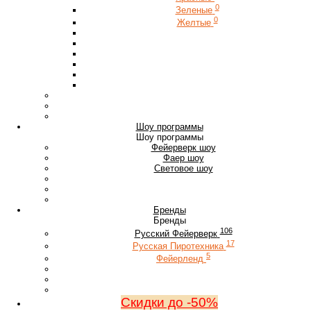
0
Зеленые
0
Желтые
Шоу программы
Шоу программы
Фейерверк шоу
Фаер шоу
Световое шоу
Бренды
Бренды
106
Русский Фейерверк
17
Русская Пиротехника
5
Фейерленд
Скидки до -50%