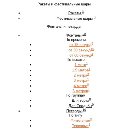
Ракеты и фестивальные шары
3
Ракеты
0
Фестивальные шары
Фонтаны и петарды
28
Фонтаны
По времени
8
от 15 секунд
15
от 30 секунд
4
от 60 секунд
По высоте
1
1 метр
1
1.5 метра
3
2 метра
1
3 метра
0
4 метра
1
5 метров
По группам
0
Для торта
0
Для Свадьбы
10
Петарды
По типу
9
Фитильные
1
Терочные