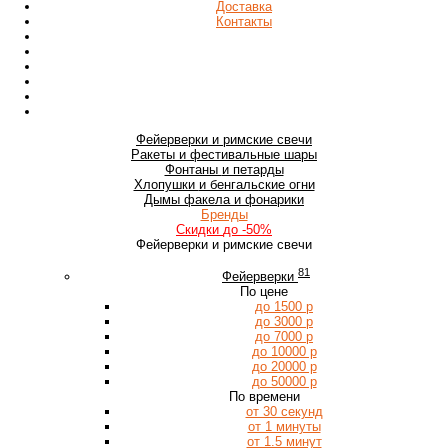
Доставка
Контакты
Фейерверки
и римские свечи
Ракеты
и фестивальные шары
Фонтаны
и петарды
Хлопушки
и бенгальские огни
Дымы
факела и фонарики
Бренды
Скидки
до -50%
Фейерверки и римские свечи
81
Фейерверки
По цене
до 1500 р
до 3000 р
до 7000 р
до 10000 р
до 20000 р
до 50000 р
По времени
от 30 секунд
от 1 минуты
от 1.5 минут