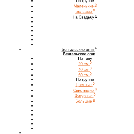
По группе
0
Маленькие
0
Большие
0
На Свадьбу
4
Бенгальские огни
Бенгальские огни
По типу
0
20 см
0
40 см
0
60 см
По группе
0
Цветные
0
Свистящие
0
Фигурные
0
Большие