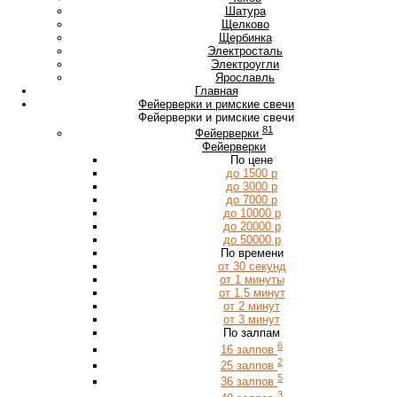
Ш
Шатура
Щ
Щелково
Щербинка
Э
Электросталь
Электроугли
Я
Ярославль
Главная
Фейерверки и римские свечи
Фейерверки и римские свечи
81
Фейерверки
Фейерверки
По цене
до 1500 р
до 3000 р
до 7000 р
до 10000 р
до 20000 р
до 50000 р
По времени
от 30 секунд
от 1 минуты
от 1.5 минут
от 2 минут
от 3 минут
По залпам
6
16 залпов
2
25 залпов
5
36 залпов
3