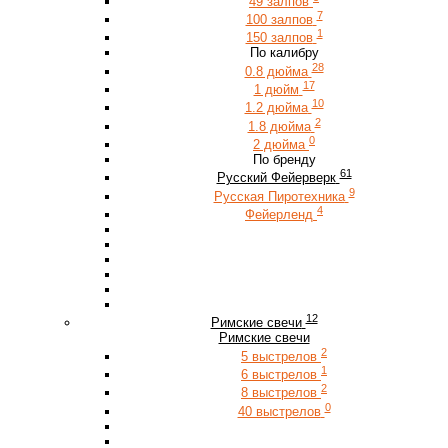
49 залпов
7
100 залпов
1
150 залпов
По калибру
28
0.8 дюйма
17
1 дюйм
10
1.2 дюйма
2
1.8 дюйма
0
2 дюйма
По бренду
61
Русский Фейерверк
9
Русская Пиротехника
4
Фейерленд
12
Римские свечи
Римские свечи
2
5 выстрелов
1
6 выстрелов
2
8 выстрелов
0
40 выстрелов