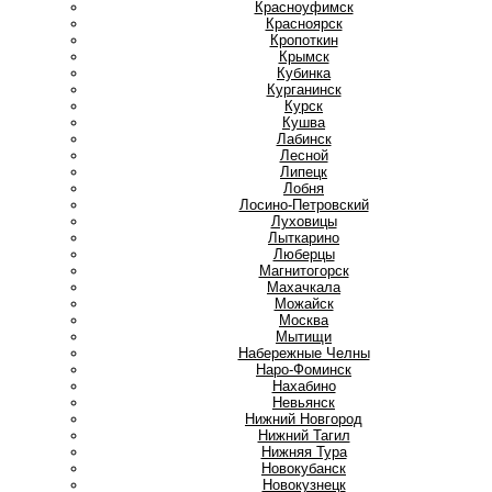
Красноуфимск
Красноярск
Кропоткин
Крымск
Кубинка
Курганинск
Курск
Кушва
Л
Лабинск
Лесной
Липецк
Лобня
Лосино-Петровский
Луховицы
Лыткарино
Люберцы
М
Магнитогорск
Махачкала
Можайск
Москва
Мытищи
Н
Набережные Челны
Наро-Фоминск
Нахабино
Невьянск
Нижний Новгород
Нижний Тагил
Нижняя Тура
Новокубанск
Новокузнецк