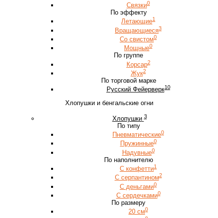
0
Связки
По эффекту
1
Летающие
3
Вращающиеся
0
Со свистом
0
Мощные
По группе
2
Корсар
2
Жук
По торговой марке
10
Русский Фейерверк
Хлопушки и бенгальские огни
3
Хлопушки
По типу
0
Пневматические
0
Пружинные
0
Надувные
По наполнителю
1
С конфетти
2
С серпантином
0
С деньгами
0
С сердечками
По размеру
0
20 см