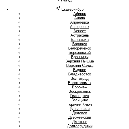
< Назад
Екатеринбург
А
Абинск
Анапа
Апрелевка
Апшеронск
Асбест
Астрахань
Б
Балашиха
Барнаул
Белореченск
Березовский
Бронницы
В
Верхняя Пышма
Верхняя Салда
Видное
Владивосток
Волгоград
Волоколамск
Воронеж
Воскресенск
Г
Геленджик
Голицыно
Горячий Ключ
Гулькевичи
Д
Дедовск
Дзержинский
Дмитров
Долгопрудный