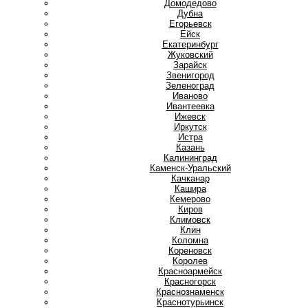
Домодедово
Дубна
Е
Егорьевск
Ейск
Екатеринбург
Ж
Жуковский
З
Зарайск
Звенигород
Зеленоград
И
Иваново
Ивантеевка
Ижевск
Иркутск
Истра
К
Казань
Калининград
Каменск-Уральский
Качканар
Кашира
Кемерово
Киров
Климовск
Клин
Коломна
Кореновск
Королев
Красноармейск
Красногорск
Краснознаменск
Краснотурьинск