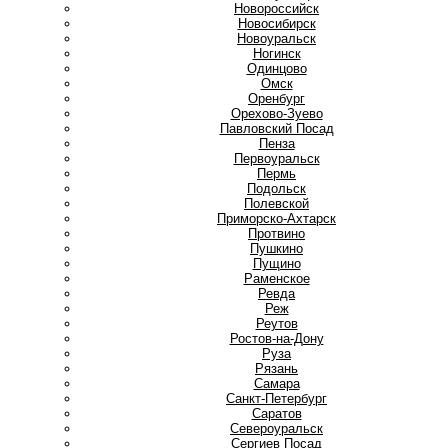
Новороссийск
Новосибирск
Новоуральск
Ногинск
О
Одинцово
Омск
Оренбург
Орехово-Зуево
П
Павловский Посад
Пенза
Первоуральск
Пермь
Подольск
Полевской
Приморско-Ахтарск
Протвино
Пушкино
Пущино
Р
Раменское
Ревда
Реж
Реутов
Ростов-на-Дону
Руза
Рязань
С
Самара
Санкт-Петербург
Саратов
Североуральск
Сергиев Посад