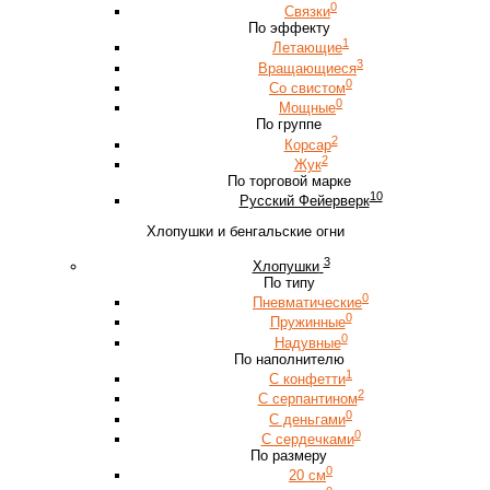
0
Связки
По эффекту
1
Летающие
3
Вращающиеся
0
Со свистом
0
Мощные
По группе
2
Корсар
2
Жук
По торговой марке
10
Русский Фейерверк
Хлопушки и бенгальские огни
3
Хлопушки
По типу
0
Пневматические
0
Пружинные
0
Надувные
По наполнителю
1
С конфетти
2
С серпантином
0
С деньгами
0
С сердечками
По размеру
0
20 см