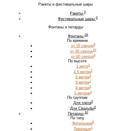
Ракеты и фестивальные шары
3
Ракеты
0
Фестивальные шары
Фонтаны и петарды
28
Фонтаны
По времени
8
от 15 секунд
15
от 30 секунд
4
от 60 секунд
По высоте
1
1 метр
1
1.5 метра
3
2 метра
1
3 метра
0
4 метра
1
5 метров
По группам
0
Для торта
0
Для Свадьбы
10
Петарды
По типу
9
Фитильные
1
Терочные