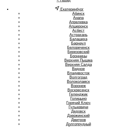
< Назад
Екатеринбург
А
Абинск
Анапа
Апрелевка
Апшеронск
Асбест
Астрахань
Б
Балашиха
Барнаул
Белореченск
Березовский
Бронницы
В
Верхняя Пышма
Верхняя Салда
Видное
Владивосток
Волгоград
Волоколамск
Воронеж
Воскресенск
Г
Геленджик
Голицыно
Горячий Ключ
Гулькевичи
Д
Дедовск
Дзержинский
Дмитров
Долгопрудный