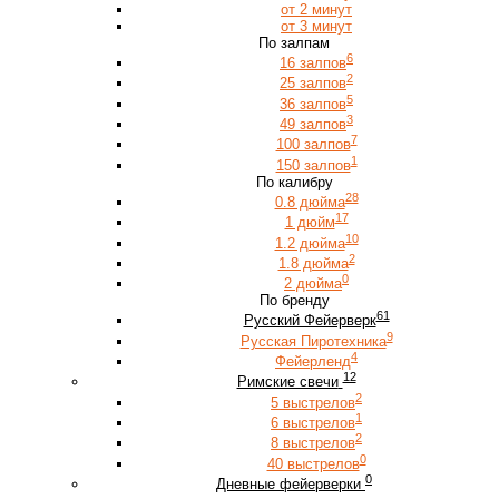
от 2 минут
от 3 минут
По залпам
6
16 залпов
2
25 залпов
5
36 залпов
3
49 залпов
7
100 залпов
1
150 залпов
По калибру
28
0.8 дюйма
17
1 дюйм
10
1.2 дюйма
2
1.8 дюйма
0
2 дюйма
По бренду
61
Русский Фейерверк
9
Русская Пиротехника
4
Фейерленд
12
Римские свечи
2
5 выстрелов
1
6 выстрелов
2
8 выстрелов
0
40 выстрелов
0
Дневные фейерверки