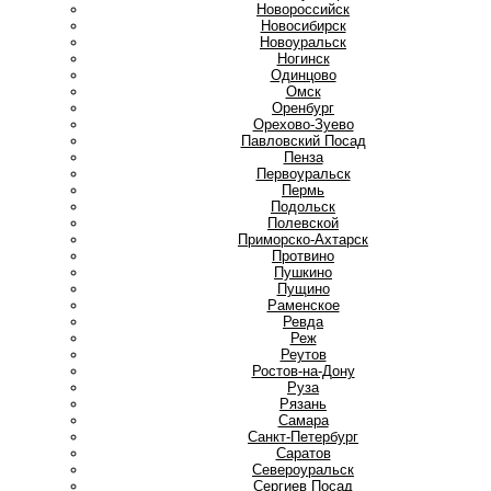
Новороссийск
Новосибирск
Новоуральск
Ногинск
О
Одинцово
Омск
Оренбург
Орехово-Зуево
П
Павловский Посад
Пенза
Первоуральск
Пермь
Подольск
Полевской
Приморско-Ахтарск
Протвино
Пушкино
Пущино
Р
Раменское
Ревда
Реж
Реутов
Ростов-на-Дону
Руза
Рязань
С
Самара
Санкт-Петербург
Саратов
Североуральск
Сергиев Посад