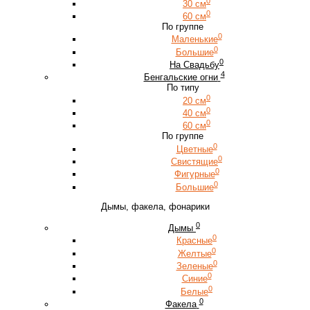
0
30 см
0
60 см
По группе
0
Маленькие
0
Большие
0
На Свадьбу
4
Бенгальские огни
По типу
0
20 см
0
40 см
0
60 см
По группе
0
Цветные
0
Свистящие
0
Фигурные
0
Большие
Дымы, факела, фонарики
0
Дымы
0
Красные
0
Желтые
0
Зеленые
0
Синие
0
Белые
0
Факела