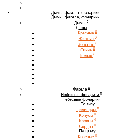
Дымы, факела, фонарики
Дымы, факела, фонарики
0
Дымы
Дымы
0
Красные
0
Желтые
0
Зеленые
0
Синие
0
Белые
0
Факела
0
Небесные фонарики
Небесные фонарики
По типу
0
Цилиндры
0
Конусы
0
Короны
0
Сердца
По цвету
0
Красные