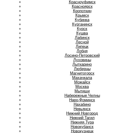
Красноуфимск
Красноярск
Кропоткин
Крымск
Кубинка
Курганинск
Курск
Кушва
Л
Лабинск
Лесной
Липецк
Лобня
Лосино-Петровский
Луховицы
Лыткарино
Люберцы
М
Магнитогорск
Махачкала
Можайск
Москва
Мытищи
Н
Набережные Челны
Наро-Фоминск
Нахабино
Невьянск
Нижний Новгород
Нижний Тагил
Нижняя Тура
Новокубанск
Новокузнецк