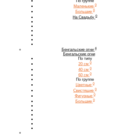
По группе
0
Маленькие
0
Большие
0
На Свадьбу
4
Бенгальские огни
Бенгальские огни
По типу
0
20 см
0
40 см
0
60 см
По группе
0
Цветные
0
Свистящие
0
Фигурные
0
Большие