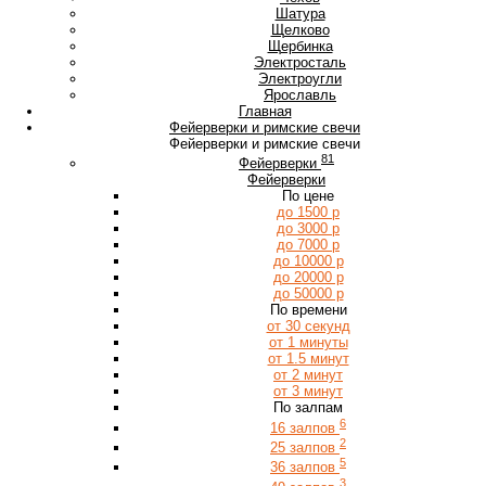
Ш
Шатура
Щ
Щелково
Щербинка
Э
Электросталь
Электроугли
Я
Ярославль
Главная
Фейерверки и римские свечи
Фейерверки и римские свечи
81
Фейерверки
Фейерверки
По цене
до 1500 р
до 3000 р
до 7000 р
до 10000 р
до 20000 р
до 50000 р
По времени
от 30 секунд
от 1 минуты
от 1.5 минут
от 2 минут
от 3 минут
По залпам
6
16 залпов
2
25 залпов
5
36 залпов
3