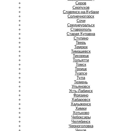
Серов
Серпухов
Славянск-на-Кубани
Солнечногорск
Сочи
Среднеуральск
Ставрополь
Старая Купавна
Ступино
Т
Тверь
Темрюк
Тимашевск
Тихорецк
Тольятти
Томск
Троицк
Туапсе
Тула
Тюмень
У
Ульяновск
Усть-Лабинск
Ф
Фрязино
Х
Хабаровск
Хадыженск
Химки
Хотьково
Ч
Чебоксары
Челябинск
Черноголовка
Чехов