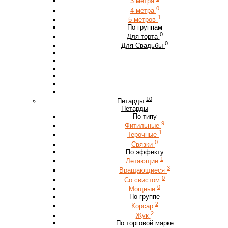
3 метра
0
4 метра
1
5 метров
По группам
0
Для торта
0
Для Свадьбы
10
Петарды
Петарды
По типу
9
Фитильные
1
Терочные
0
Связки
По эффекту
1
Летающие
3
Вращающиеся
0
Со свистом
0
Мощные
По группе
2
Корсар
2
Жук
По торговой марке