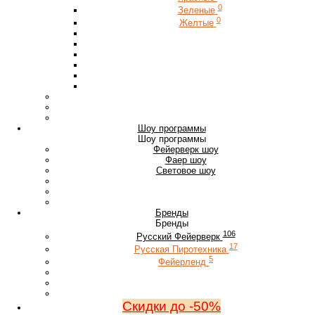
0
Зеленые
0
Желтые
Шоу программы
Шоу программы
Фейерверк шоу
Фаер шоу
Световое шоу
Бренды
Бренды
106
Русский Фейерверк
17
Русская Пиротехника
5
Фейерленд
Скидки до -50%