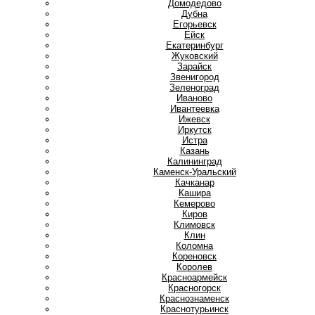
Домодедово
Дубна
Е
Егорьевск
Ейск
Екатеринбург
Ж
Жуковский
З
Зарайск
Звенигород
Зеленоград
И
Иваново
Ивантеевка
Ижевск
Иркутск
Истра
К
Казань
Калининград
Каменск-Уральский
Качканар
Кашира
Кемерово
Киров
Климовск
Клин
Коломна
Кореновск
Королев
Красноармейск
Красногорск
Краснознаменск
Краснотурьинск