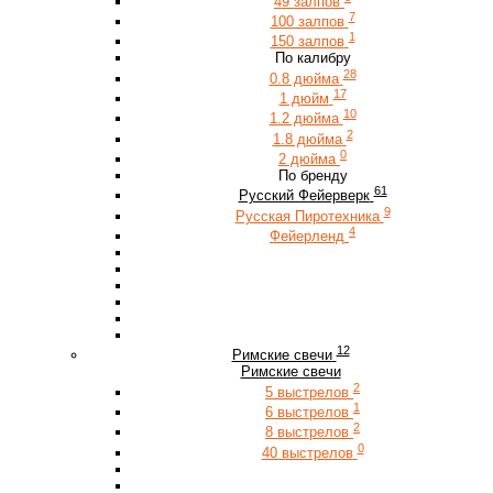
49 залпов
7
100 залпов
1
150 залпов
По калибру
28
0.8 дюйма
17
1 дюйм
10
1.2 дюйма
2
1.8 дюйма
0
2 дюйма
По бренду
61
Русский Фейерверк
9
Русская Пиротехника
4
Фейерленд
12
Римские свечи
Римские свечи
2
5 выстрелов
1
6 выстрелов
2
8 выстрелов
0
40 выстрелов