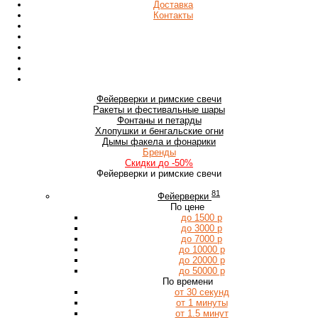
Доставка
Контакты
Фейерверки
и римские свечи
Ракеты
и фестивальные шары
Фонтаны
и петарды
Хлопушки
и бенгальские огни
Дымы
факела и фонарики
Бренды
Скидки
до -50%
Фейерверки и римские свечи
81
Фейерверки
По цене
до 1500 р
до 3000 р
до 7000 р
до 10000 р
до 20000 р
до 50000 р
По времени
от 30 секунд
от 1 минуты
от 1.5 минут