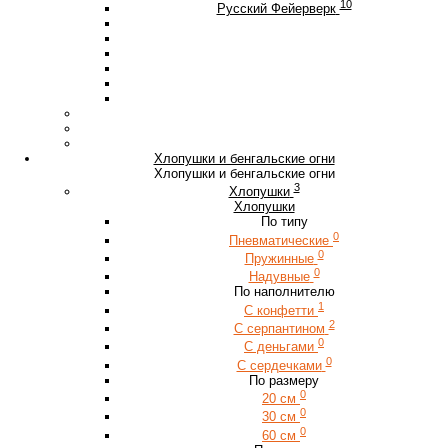
10
Русский Фейерверк
Хлопушки и бенгальские огни
Хлопушки и бенгальские огни
3
Хлопушки
Хлопушки
По типу
0
Пневматические
0
Пружинные
0
Надувные
По наполнителю
1
С конфетти
2
С серпантином
0
С деньгами
0
С сердечками
По размеру
0
20 см
0
30 см
0
60 см