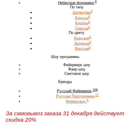
0
Небесные фонарики
По типу
0
Цилиндры
0
Конусы
0
Короны
0
Сердца
По цвету
0
Красные
0
Зеленые
0
Желтые
Шоу программы
Фейерверк шоу
Фаер шоу
Световое шоу
Бренды
106
Русский Фейерверк
17
Русская Пиротехника
5
Фейерленд
За самовывоз заказа 31 декабря действует
скидка 20%