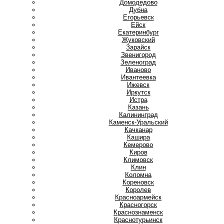
Домодедово
Дубна
Е
Егорьевск
Ейск
Екатеринбург
Ж
Жуковский
З
Зарайск
Звенигород
Зеленоград
И
Иваново
Ивантеевка
Ижевск
Иркутск
Истра
К
Казань
Калининград
Каменск-Уральский
Качканар
Кашира
Кемерово
Киров
Климовск
Клин
Коломна
Кореновск
Королев
Красноармейск
Красногорск
Краснознаменск
Краснотурьинск