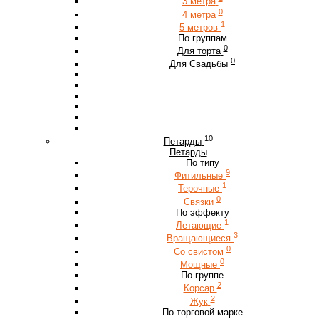
3 метра
0
4 метра
1
5 метров
По группам
0
Для торта
0
Для Свадьбы
10
Петарды
Петарды
По типу
9
Фитильные
1
Терочные
0
Связки
По эффекту
1
Летающие
3
Вращающиеся
0
Со свистом
0
Мощные
По группе
2
Корсар
2
Жук
По торговой марке