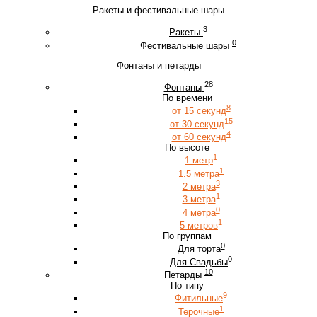
Ракеты и фестивальные шары
3
Ракеты
0
Фестивальные шары
Фонтаны и петарды
28
Фонтаны
По времени
8
от 15 секунд
15
от 30 секунд
4
от 60 секунд
По высоте
1
1 метр
1
1.5 метра
3
2 метра
1
3 метра
0
4 метра
1
5 метров
По группам
0
Для торта
0
Для Свадьбы
10
Петарды
По типу
9
Фитильные
1
Терочные