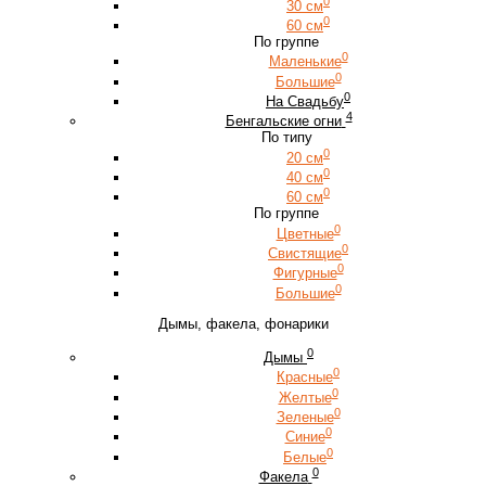
0
30 см
0
60 см
По группе
0
Маленькие
0
Большие
0
На Свадьбу
4
Бенгальские огни
По типу
0
20 см
0
40 см
0
60 см
По группе
0
Цветные
0
Свистящие
0
Фигурные
0
Большие
Дымы, факела, фонарики
0
Дымы
0
Красные
0
Желтые
0
Зеленые
0
Синие
0
Белые
0
Факела