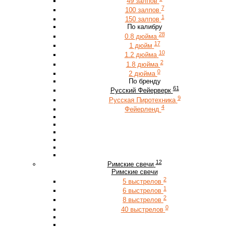
49 залпов
7
100 залпов
1
150 залпов
По калибру
28
0.8 дюйма
17
1 дюйм
10
1.2 дюйма
2
1.8 дюйма
0
2 дюйма
По бренду
61
Русский Фейерверк
9
Русская Пиротехника
4
Фейерленд
12
Римские свечи
Римские свечи
2
5 выстрелов
1
6 выстрелов
2
8 выстрелов
0
40 выстрелов