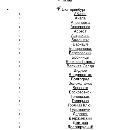
< Назад
Екатеринбург
А
Абинск
Анапа
Апрелевка
Апшеронск
Асбест
Астрахань
Б
Балашиха
Барнаул
Белореченск
Березовский
Бронницы
В
Верхняя Пышма
Верхняя Салда
Видное
Владивосток
Волгоград
Волоколамск
Воронеж
Воскресенск
Г
Геленджик
Голицыно
Горячий Ключ
Гулькевичи
Д
Дедовск
Дзержинский
Дмитров
Долгопрудный