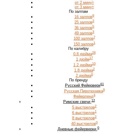
от 2 минут
от 3 минут
По залпам
6
16 залпов
2
25 залпов
5
36 залпов
3
49 залпов
7
100 залпов
1
150 залпов
По калибру
28
0.8 дюйма
17
1 дюйм
10
1.2 дюйма
2
1.8 дюйма
0
2 дюйма
По бренду
61
Русский Фейерверк
9
Русская Пиротехника
4
Фейерленд
12
Римские свечи
2
5 выстрелов
1
6 выстрелов
2
8 выстрелов
0
40 выстрелов
0
Дневные фейерверки