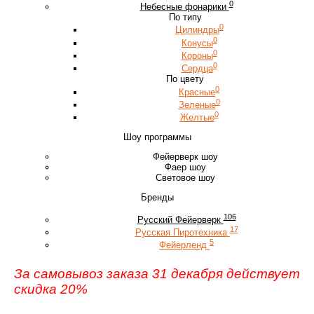
0
Небесные фонарики
По типу
0
Цилиндры
0
Конусы
0
Короны
0
Сердца
По цвету
0
Красные
0
Зеленые
0
Желтые
Шоу программы
Фейерверк шоу
Фаер шоу
Световое шоу
Бренды
106
Русский Фейерверк
17
Русская Пиротехника
5
Фейерленд
За самовывоз заказа 31 декабря действует
скидка 20%