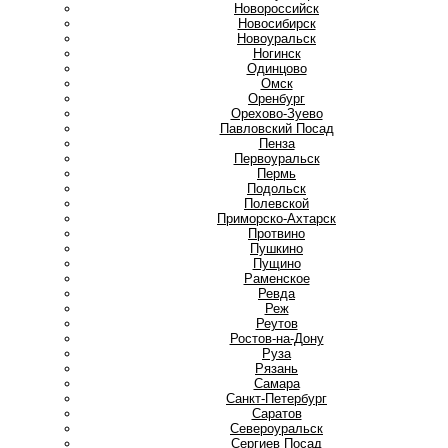
Новороссийск
Новосибирск
Новоуральск
Ногинск
О
Одинцово
Омск
Оренбург
Орехово-Зуево
П
Павловский Посад
Пенза
Первоуральск
Пермь
Подольск
Полевской
Приморско-Ахтарск
Протвино
Пушкино
Пущино
Р
Раменское
Ревда
Реж
Реутов
Ростов-на-Дону
Руза
Рязань
С
Самара
Санкт-Петербург
Саратов
Североуральск
Сергиев Посад