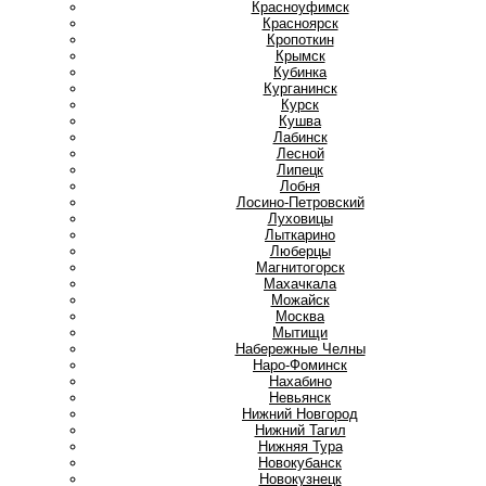
Красноуфимск
Красноярск
Кропоткин
Крымск
Кубинка
Курганинск
Курск
Кушва
Л
Лабинск
Лесной
Липецк
Лобня
Лосино-Петровский
Луховицы
Лыткарино
Люберцы
М
Магнитогорск
Махачкала
Можайск
Москва
Мытищи
Н
Набережные Челны
Наро-Фоминск
Нахабино
Невьянск
Нижний Новгород
Нижний Тагил
Нижняя Тура
Новокубанск
Новокузнецк