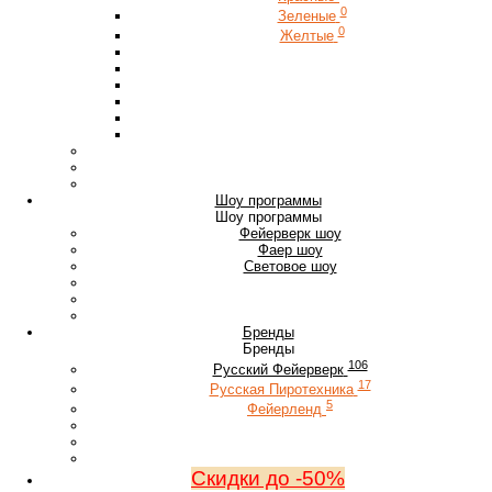
0
Зеленые
0
Желтые
Шоу программы
Шоу программы
Фейерверк шоу
Фаер шоу
Световое шоу
Бренды
Бренды
106
Русский Фейерверк
17
Русская Пиротехника
5
Фейерленд
Скидки до -50%