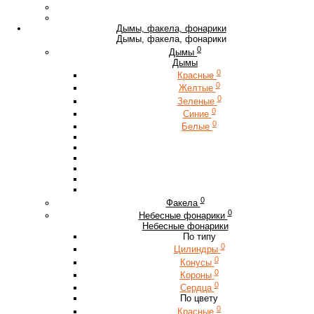
Дымы, факела, фонарики
Дымы, факела, фонарики
0
Дымы
Дымы
0
Красные
0
Желтые
0
Зеленые
0
Синие
0
Белые
0
Факела
0
Небесные фонарики
Небесные фонарики
По типу
0
Цилиндры
0
Конусы
0
Короны
0
Сердца
По цвету
0
Красные