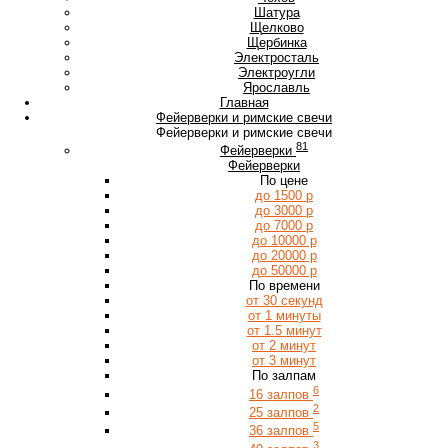
Ш
Шатура
Щ
Щелково
Щербинка
Э
Электросталь
Электроугли
Я
Ярославль
Главная
Фейерверки и римские свечи
Фейерверки и римские свечи
81
Фейерверки
Фейерверки
По цене
до 1500 р
до 3000 р
до 7000 р
до 10000 р
до 20000 р
до 50000 р
По времени
от 30 секунд
от 1 минуты
от 1.5 минут
от 2 минут
от 3 минут
По залпам
6
16 залпов
2
25 залпов
5
36 залпов
3