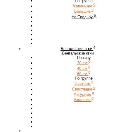
По группе
0
Маленькие
0
Большие
0
На Свадьбу
4
Бенгальские огни
Бенгальские огни
По типу
0
20 см
0
40 см
0
60 см
По группе
0
Цветные
0
Свистящие
0
Фигурные
0
Большие