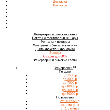
Доставка
Контакты
Фейерверки
и римские свечи
Ракеты
и фестивальные шары
Фонтаны
и петарды
Хлопушки
и бенгальские огни
Дымы
факела и фонарики
Бренды
Скидки
до -50%
Фейерверки и римские свечи
81
Фейерверки
По цене
до 1500 р
до 3000 р
до 7000 р
до 10000 р
до 20000 р
до 50000 р
По времени
от 30 секунд
от 1 минуты
от 1.5 минут