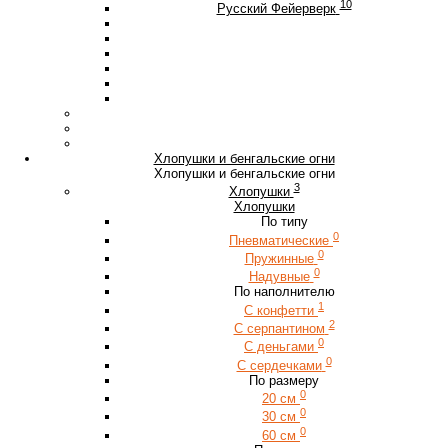
10
Русский Фейерверк
Хлопушки и бенгальские огни
Хлопушки и бенгальские огни
3
Хлопушки
Хлопушки
По типу
0
Пневматические
0
Пружинные
0
Надувные
По наполнителю
1
С конфетти
2
С серпантином
0
С деньгами
0
С сердечками
По размеру
0
20 см
0
30 см
0
60 см