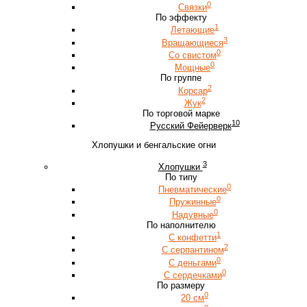
0
Связки
По эффекту
1
Летающие
3
Вращающиеся
0
Со свистом
0
Мощные
По группе
2
Корсар
2
Жук
По торговой марке
10
Русский Фейерверк
Хлопушки и бенгальские огни
3
Хлопушки
По типу
0
Пневматические
0
Пружинные
0
Надувные
По наполнителю
1
С конфетти
2
С серпантином
0
С деньгами
0
С сердечками
По размеру
0
20 см