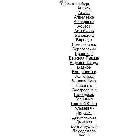
Екатеринбург
А
Абинск
Анапа
Апрелевка
Апшеронск
Асбест
Астрахань
Б
Балашиха
Барнаул
Белореченск
Березовский
Бронницы
В
Верхняя Пышма
Верхняя Салда
Видное
Владивосток
Волгоград
Волоколамск
Воронеж
Воскресенск
Г
Геленджик
Голицыно
Горячий Ключ
Гулькевичи
Д
Дедовск
Дзержинский
Дмитров
Долгопрудный
Домодедово
Дубна