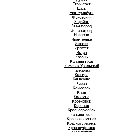
Е
Егорьевск
Ейск
Екатеринбург
Ж
Жуковский
З
Зарайск
Звенигород
Зеленоград
И
Иваново
Ивантеевка
Ижевск
Иркутск
Истра
К
Казань
Калининград
Каменск-Уральский
Качканар
Кашира
Кемерово
Киров
Климовск
Клин
Коломна
Кореновск
Королев
Красноармейск
Красногорск
Краснознаменск
Краснотурьинск
Красноуфимск