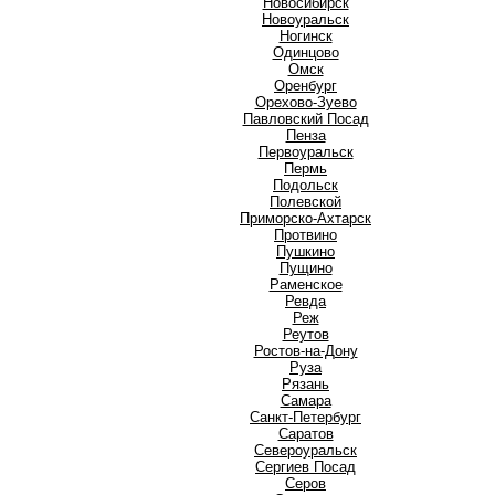
Новосибирск
Новоуральск
Ногинск
О
Одинцово
Омск
Оренбург
Орехово-Зуево
П
Павловский Посад
Пенза
Первоуральск
Пермь
Подольск
Полевской
Приморско-Ахтарск
Протвино
Пушкино
Пущино
Р
Раменское
Ревда
Реж
Реутов
Ростов-на-Дону
Руза
Рязань
С
Самара
Санкт-Петербург
Саратов
Североуральск
Сергиев Посад
Серов