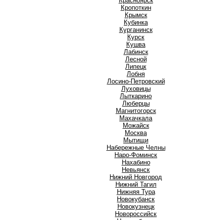
Красноярск
Кропоткин
Крымск
Кубинка
Курганинск
Курск
Кушва
Л
Лабинск
Лесной
Липецк
Лобня
Лосино-Петровский
Луховицы
Лыткарино
Люберцы
М
Магнитогорск
Махачкала
Можайск
Москва
Мытищи
Н
Набережные Челны
Наро-Фоминск
Нахабино
Невьянск
Нижний Новгород
Нижний Тагил
Нижняя Тура
Новокубанск
Новокузнецк
Новороссийск