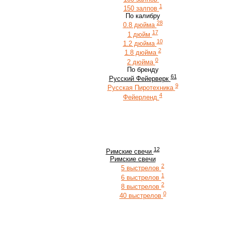
1
150 залпов
По калибру
28
0.8 дюйма
17
1 дюйм
10
1.2 дюйма
2
1.8 дюйма
0
2 дюйма
По бренду
61
Русский Фейерверк
9
Русская Пиротехника
4
Фейерленд
12
Римские свечи
Римские свечи
2
5 выстрелов
1
6 выстрелов
2
8 выстрелов
0
40 выстрелов