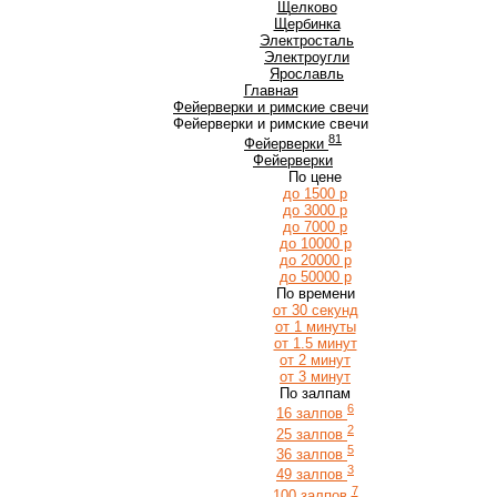
Щ
Щелково
Щербинка
Э
Электросталь
Электроугли
Я
Ярославль
Главная
Фейерверки и римские свечи
Фейерверки и римские свечи
81
Фейерверки
Фейерверки
По цене
до 1500 р
до 3000 р
до 7000 р
до 10000 р
до 20000 р
до 50000 р
По времени
от 30 секунд
от 1 минуты
от 1.5 минут
от 2 минут
от 3 минут
По залпам
6
16 залпов
2
25 залпов
5
36 залпов
3
49 залпов
7
100 залпов