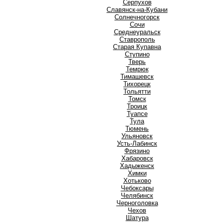
Серпухов
Славянск-на-Кубани
Солнечногорск
Сочи
Среднеуральск
Ставрополь
Старая Купавна
Ступино
Т
Тверь
Темрюк
Тимашевск
Тихорецк
Тольятти
Томск
Троицк
Туапсе
Тула
Тюмень
У
Ульяновск
Усть-Лабинск
Ф
Фрязино
Х
Хабаровск
Хадыженск
Химки
Хотьково
Ч
Чебоксары
Челябинск
Черноголовка
Чехов
Ш
Шатура