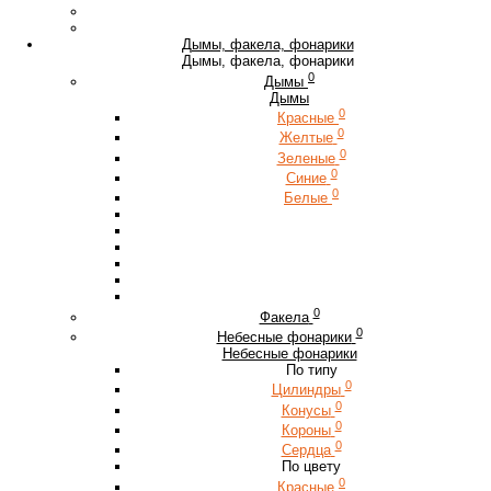
Дымы, факела, фонарики
Дымы, факела, фонарики
0
Дымы
Дымы
0
Красные
0
Желтые
0
Зеленые
0
Синие
0
Белые
0
Факела
0
Небесные фонарики
Небесные фонарики
По типу
0
Цилиндры
0
Конусы
0
Короны
0
Сердца
По цвету
0
Красные