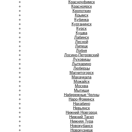
Красноуфимск
Красноярск
Кропоткин
Крымск
Кубинка
Курганинск
Курск
Кушва
Л
Лабинск
Лесной
Липецк
Лобня
Лосино-Петровский
Луховицы
Лыткарино
Люберцы
М
Магнитогорск
Махачкала
Можайск
Москва
Мытищи
Н
Набережные Челны
Наро-Фоминск
Нахабино
Невьянск
Нижний Новгород
Нижний Тагил
Нижняя Тура
Новокубанск
Новокузнецк