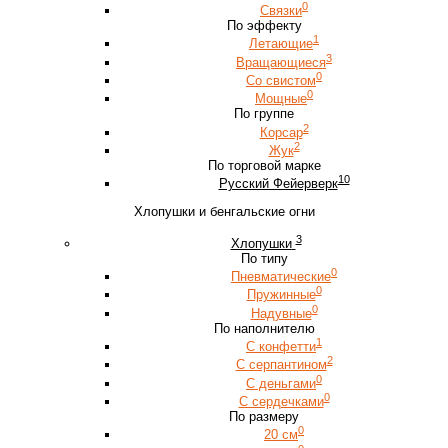
0
Связки
По эффекту
1
Летающие
3
Вращающиеся
0
Со свистом
0
Мощные
По группе
2
Корсар
2
Жук
По торговой марке
10
Русский Фейерверк
Хлопушки и бенгальские огни
3
Хлопушки
По типу
0
Пневматические
0
Пружинные
0
Надувные
По наполнителю
1
С конфетти
2
С серпантином
0
С деньгами
0
С сердечками
По размеру
0
20 см