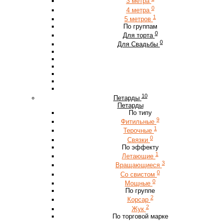
3 метра
0
4 метра
1
5 метров
По группам
0
Для торта
0
Для Свадьбы
10
Петарды
Петарды
По типу
9
Фитильные
1
Терочные
0
Связки
По эффекту
1
Летающие
3
Вращающиеся
0
Со свистом
0
Мощные
По группе
2
Корсар
2
Жук
По торговой марке