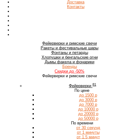
Доставка
Контакты
Фейерверки
и римские свечи
Ракеты
и фестивальные шары
Фонтаны
и петарды
Хлопушки
и бенгальские огни
Дымы
факела и фонарики
Бренды
Скидки
до -50%
Фейерверки и римские свечи
81
Фейерверки
По цене
до 1500 р
до 3000 р
до 7000 р
до 10000 р
до 20000 р
до 50000 р
По времени
от 30 секунд
от 1 минуты
от 1.5 минут