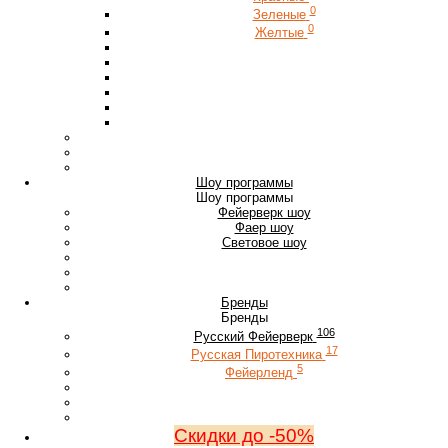
0
Зеленые
0
Желтые
Шоу программы
Шоу программы
Фейерверк шоу
Фаер шоу
Световое шоу
Бренды
Бренды
106
Русский Фейерверк
17
Русская Пиротехника
5
Фейерленд
Скидки до -50%