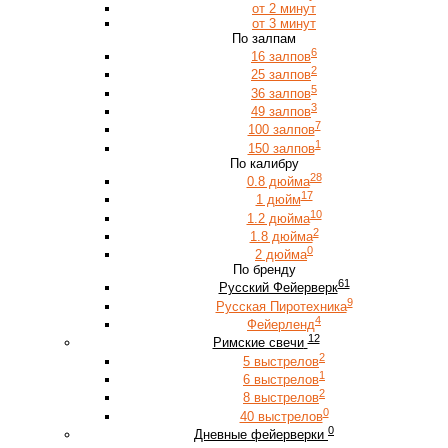
от 2 минут
от 3 минут
По залпам
6
16 залпов
2
25 залпов
5
36 залпов
3
49 залпов
7
100 залпов
1
150 залпов
По калибру
28
0.8 дюйма
17
1 дюйм
10
1.2 дюйма
2
1.8 дюйма
0
2 дюйма
По бренду
61
Русский Фейерверк
9
Русская Пиротехника
4
Фейерленд
12
Римские свечи
2
5 выстрелов
1
6 выстрелов
2
8 выстрелов
0
40 выстрелов
0
Дневные фейерверки