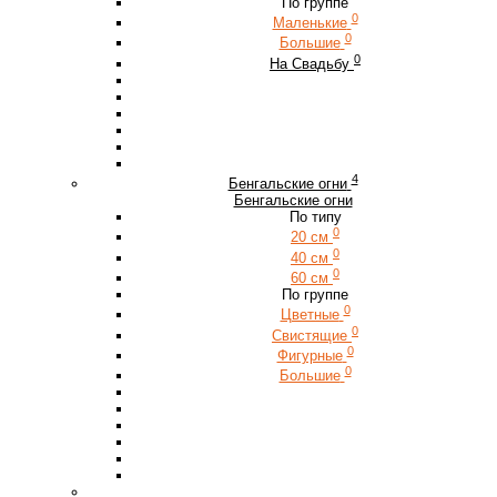
По группе
0
Маленькие
0
Большие
0
На Свадьбу
4
Бенгальские огни
Бенгальские огни
По типу
0
20 см
0
40 см
0
60 см
По группе
0
Цветные
0
Свистящие
0
Фигурные
0
Большие