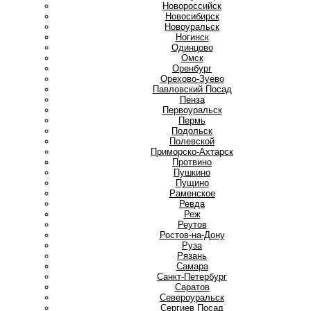
Новороссийск
Новосибирск
Новоуральск
Ногинск
О
Одинцово
Омск
Оренбург
Орехово-Зуево
П
Павловский Посад
Пенза
Первоуральск
Пермь
Подольск
Полевской
Приморско-Ахтарск
Протвино
Пушкино
Пущино
Р
Раменское
Ревда
Реж
Реутов
Ростов-на-Дону
Руза
Рязань
С
Самара
Санкт-Петербург
Саратов
Североуральск
Сергиев Посад