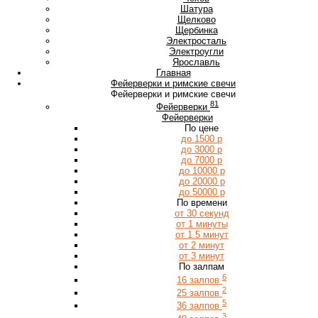
Ш
Шатура
Щ
Щелково
Щербинка
Э
Электросталь
Электроугли
Я
Ярославль
Главная
Фейерверки и римские свечи
Фейерверки и римские свечи
81
Фейерверки
Фейерверки
По цене
до 1500 р
до 3000 р
до 7000 р
до 10000 р
до 20000 р
до 50000 р
По времени
от 30 секунд
от 1 минуты
от 1.5 минут
от 2 минут
от 3 минут
По залпам
6
16 залпов
2
25 залпов
5
36 залпов
3