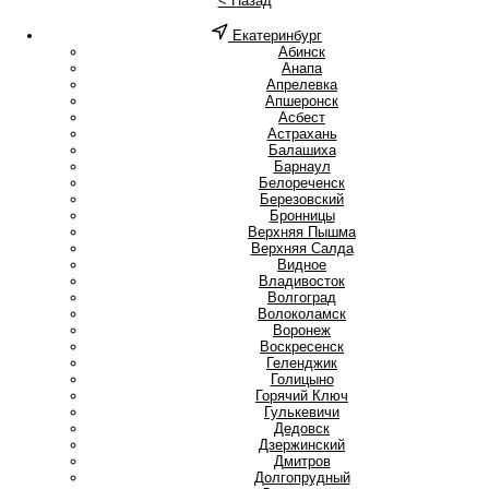
< Назад
Екатеринбург
А
Абинск
Анапа
Апрелевка
Апшеронск
Асбест
Астрахань
Б
Балашиха
Барнаул
Белореченск
Березовский
Бронницы
В
Верхняя Пышма
Верхняя Салда
Видное
Владивосток
Волгоград
Волоколамск
Воронеж
Воскресенск
Г
Геленджик
Голицыно
Горячий Ключ
Гулькевичи
Д
Дедовск
Дзержинский
Дмитров
Долгопрудный