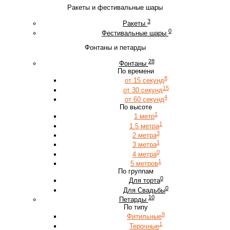
Ракеты и фестивальные шары
3
Ракеты
0
Фестивальные шары
Фонтаны и петарды
28
Фонтаны
По времени
8
от 15 секунд
15
от 30 секунд
4
от 60 секунд
По высоте
1
1 метр
1
1.5 метра
3
2 метра
1
3 метра
0
4 метра
1
5 метров
По группам
0
Для торта
0
Для Свадьбы
10
Петарды
По типу
9
Фитильные
1
Терочные