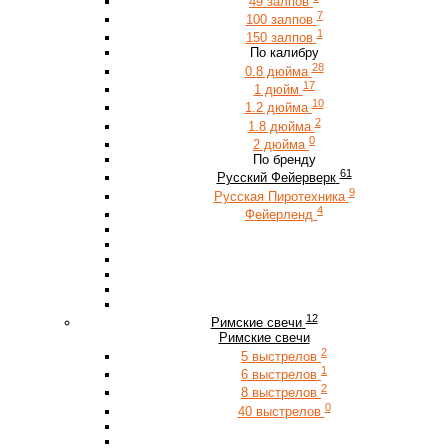
49 залпов
7
100 залпов
1
150 залпов
По калибру
28
0.8 дюйма
17
1 дюйм
10
1.2 дюйма
2
1.8 дюйма
0
2 дюйма
По бренду
61
Русский Фейерверк
9
Русская Пиротехника
4
Фейерленд
12
Римские свечи
Римские свечи
2
5 выстрелов
1
6 выстрелов
2
8 выстрелов
0
40 выстрелов