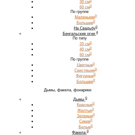
0
30 см
0
60 см
По группе
0
Маленькие
0
Большие
0
На Свадьбу
4
Бенгальские огни
По типу
0
20 см
0
40 см
0
60 см
По группе
0
Цветные
0
Свистящие
0
Фигурные
0
Большие
Дымы, факела, фонарики
0
Дымы
0
Красные
0
Желтые
0
Зеленые
0
Синие
0
Белые
0
Факела