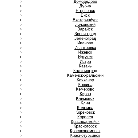
Домодедово
Дубна
Е
Егорьевск
Ейск
Екатеринбург
Ж
Жуковский
З
Зарайск
Звенигород
Зеленоград
И
Иваново
Ивантеевка
Ижевск
Иркутск
Истра
К
Казань
Калининград
Каменск-Уральский
Качканар
Кашира
Кемерово
Киров
Климовск
Клин
Коломна
Кореновск
Королев
Красноармейск
Красногорск
Краснознаменск
Краснотурьинск