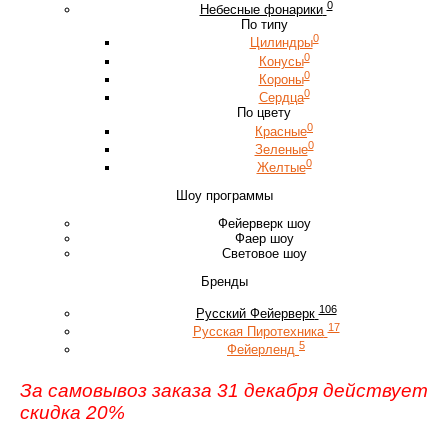
0
Небесные фонарики
По типу
0
Цилиндры
0
Конусы
0
Короны
0
Сердца
По цвету
0
Красные
0
Зеленые
0
Желтые
Шоу программы
Фейерверк шоу
Фаер шоу
Световое шоу
Бренды
106
Русский Фейерверк
17
Русская Пиротехника
5
Фейерленд
За самовывоз заказа 31 декабря действует
скидка 20%