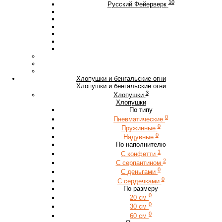
10
Русский Фейерверк
Хлопушки и бенгальские огни
Хлопушки и бенгальские огни
3
Хлопушки
Хлопушки
По типу
0
Пневматические
0
Пружинные
0
Надувные
По наполнителю
1
С конфетти
2
С серпантином
0
С деньгами
0
С сердечками
По размеру
0
20 см
0
30 см
0
60 см