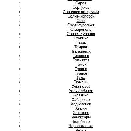
Серов
Серпухов
Славянск-на-Кубани
Солнечногорск
Сочи
Среднеуральск
Ставрополь
Старая Купавна
Ступино
Т
Тверь
Темрюк
Тимашевск
Тихорецк
Тольятти
Томск
Троицк
Туапсе
Тула
Тюмень
У
Ульяновск
Усть-Лабинск
Ф
Фрязино
Х
Хабаровск
Хадыженск
Химки
Хотьково
Ч
Чебоксары
Челябинск
Черноголовка
Чехов