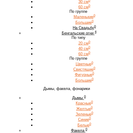
0
30 см
0
60 см
По группе
0
Маленькие
0
Большие
0
На Свадьбу
4
Бенгальские огни
По типу
0
20 см
0
40 см
0
60 см
По группе
0
Цветные
0
Свистящие
0
Фигурные
0
Большие
Дымы, факела, фонарики
0
Дымы
0
Красные
0
Желтые
0
Зеленые
0
Синие
0
Белые
0
Факела