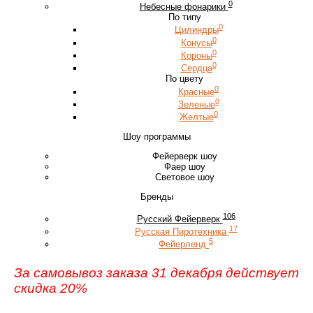
0
Небесные фонарики
По типу
0
Цилиндры
0
Конусы
0
Короны
0
Сердца
По цвету
0
Красные
0
Зеленые
0
Желтые
Шоу программы
Фейерверк шоу
Фаер шоу
Световое шоу
Бренды
106
Русский Фейерверк
17
Русская Пиротехника
5
Фейерленд
За самовывоз заказа 31 декабря действует
скидка 20%