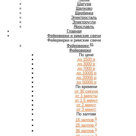
Ш
Шатура
Щ
Щелково
Щербинка
Э
Электросталь
Электроугли
Я
Ярославль
Главная
Фейерверки и римские свечи
Фейерверки и римские свечи
81
Фейерверки
Фейерверки
По цене
до 1500 р
до 3000 р
до 7000 р
до 10000 р
до 20000 р
до 50000 р
По времени
от 30 секунд
от 1 минуты
от 1.5 минут
от 2 минут
от 3 минут
По залпам
6
16 залпов
2
25 залпов
5
36 залпов
3