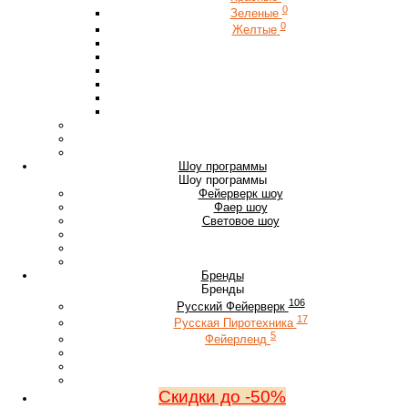
0
Зеленые
0
Желтые
Шоу программы
Шоу программы
Фейерверк шоу
Фаер шоу
Световое шоу
Бренды
Бренды
106
Русский Фейерверк
17
Русская Пиротехника
5
Фейерленд
Скидки до -50%