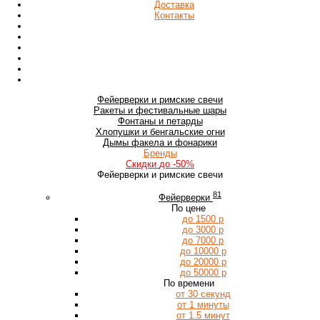
Доставка
Контакты
Фейерверки
и римские свечи
Ракеты
и фестивальные шары
Фонтаны
и петарды
Хлопушки
и бенгальские огни
Дымы
факела и фонарики
Бренды
Скидки
до -50%
Фейерверки и римские свечи
81
Фейерверки
По цене
до 1500 р
до 3000 р
до 7000 р
до 10000 р
до 20000 р
до 50000 р
По времени
от 30 секунд
от 1 минуты
от 1.5 минут