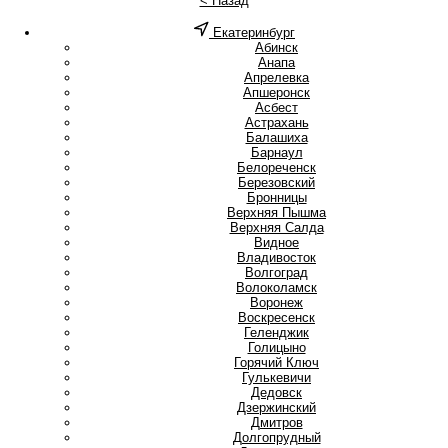
< Назад
Екатеринбург
А
Абинск
Анапа
Апрелевка
Апшеронск
Асбест
Астрахань
Б
Балашиха
Барнаул
Белореченск
Березовский
Бронницы
В
Верхняя Пышма
Верхняя Салда
Видное
Владивосток
Волгоград
Волоколамск
Воронеж
Воскресенск
Г
Геленджик
Голицыно
Горячий Ключ
Гулькевичи
Д
Дедовск
Дзержинский
Дмитров
Долгопрудный