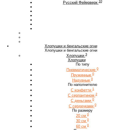
10
Русский Фейерверк
Хлопушки и бенгальские огни
Хлопушки и бенгальские огни
3
Хлопушки
Хлопушки
По типу
0
Пневматические
0
Пружинные
0
Надувные
По наполнителю
1
С конфетти
2
С серпантином
0
С деньгами
0
С сердечками
По размеру
0
20 см
0
30 см
0
60 см