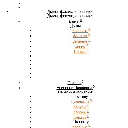
Дымы, факела, фонарики
Дымы, факела, фонарики
0
Дымы
Дымы
0
Красные
0
Желтые
0
Зеленые
0
Синие
0
Белые
0
Факела
0
Небесные фонарики
Небесные фонарики
По типу
0
Цилиндры
0
Конусы
0
Короны
0
Сердца
По цвету
0
Красные