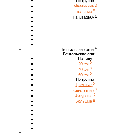
По группе
0
Маленькие
0
Большие
0
На Свадьбу
4
Бенгальские огни
Бенгальские огни
По типу
0
20 см
0
40 см
0
60 см
По группе
0
Цветные
0
Свистящие
0
Фигурные
0
Большие