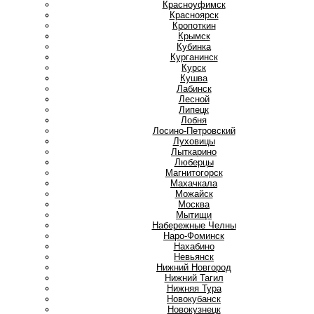
Красноуфимск
Красноярск
Кропоткин
Крымск
Кубинка
Курганинск
Курск
Кушва
Л
Лабинск
Лесной
Липецк
Лобня
Лосино-Петровский
Луховицы
Лыткарино
Люберцы
М
Магнитогорск
Махачкала
Можайск
Москва
Мытищи
Н
Набережные Челны
Наро-Фоминск
Нахабино
Невьянск
Нижний Новгород
Нижний Тагил
Нижняя Тура
Новокубанск
Новокузнецк