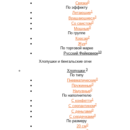
0
Связки
По эффекту
1
Летающие
3
Вращающиеся
0
Со свистом
0
Мощные
По группе
2
Корсар
2
Жук
По торговой марке
10
Русский Фейерверк
Хлопушки и бенгальские огни
3
Хлопушки
По типу
0
Пневматические
0
Пружинные
0
Надувные
По наполнителю
1
С конфетти
2
С серпантином
0
С деньгами
0
С сердечками
По размеру
0
20 см