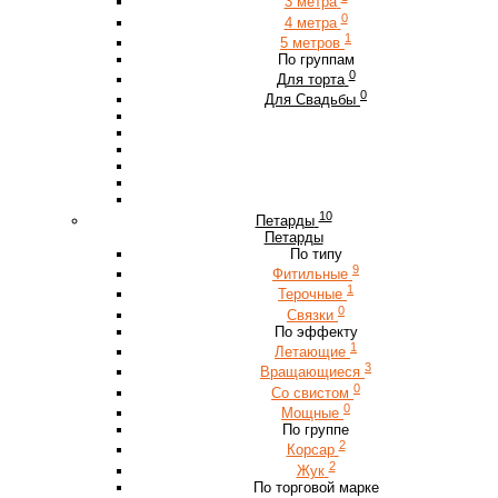
3 метра
0
4 метра
1
5 метров
По группам
0
Для торта
0
Для Свадьбы
10
Петарды
Петарды
По типу
9
Фитильные
1
Терочные
0
Связки
По эффекту
1
Летающие
3
Вращающиеся
0
Со свистом
0
Мощные
По группе
2
Корсар
2
Жук
По торговой марке