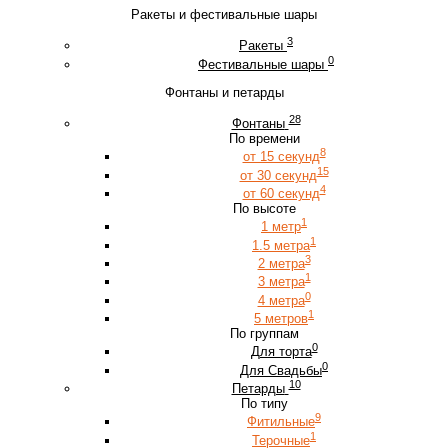
Ракеты и фестивальные шары
3
Ракеты
0
Фестивальные шары
Фонтаны и петарды
28
Фонтаны
По времени
8
от 15 секунд
15
от 30 секунд
4
от 60 секунд
По высоте
1
1 метр
1
1.5 метра
3
2 метра
1
3 метра
0
4 метра
1
5 метров
По группам
0
Для торта
0
Для Свадьбы
10
Петарды
По типу
9
Фитильные
1
Терочные