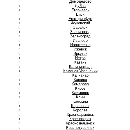
Домодедово
Дубна
Е
Егорьевск
Ейск
Екатеринбург
Ж
Жуковский
З
Зарайск
Звенигород
Зеленоград
И
Иваново
Ивантеевка
Ижевск
Иркутск
Истра
К
Казань
Калининград
Каменск-Уральский
Качканар
Кашира
Кемерово
Киров
Климовск
Клин
Коломна
Кореновск
Королев
Красноармейск
Красногорск
Краснознаменск
Краснотурьинск