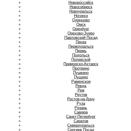
Новороссийск
Новосибирск
Новоуральск
Ногинск
О
Одинцово
Омск
Оренбург
Орехово-Зуево
П
Павловский Посад
Пенза
Первоуральск
Пермь
Подольск
Полевской
Приморско-Ахтарск
Протвино
Пушкино
Пущино
Р
Раменское
Ревда
Реж
Реутов
Ростов-на-Дону
Руза
Рязань
С
Самара
Санкт-Петербург
Саратов
Североуральск
Сергиев Посад