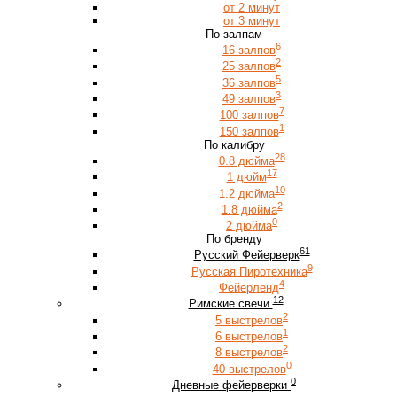
от 2 минут
от 3 минут
По залпам
6
16 залпов
2
25 залпов
5
36 залпов
3
49 залпов
7
100 залпов
1
150 залпов
По калибру
28
0.8 дюйма
17
1 дюйм
10
1.2 дюйма
2
1.8 дюйма
0
2 дюйма
По бренду
61
Русский Фейерверк
9
Русская Пиротехника
4
Фейерленд
12
Римские свечи
2
5 выстрелов
1
6 выстрелов
2
8 выстрелов
0
40 выстрелов
0
Дневные фейерверки