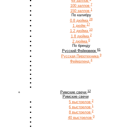
49 залпов
7
100 залпов
1
150 залпов
По калибру
28
0.8 дюйма
17
1 дюйм
10
1.2 дюйма
2
1.8 дюйма
0
2 дюйма
По бренду
61
Русский Фейерверк
9
Русская Пиротехника
4
Фейерленд
12
Римские свечи
Римские свечи
2
5 выстрелов
1
6 выстрелов
2
8 выстрелов
0
40 выстрелов