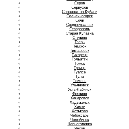
Серов
Серпухов
Славянск-на-Кубани
Солнечногорск
Сочи
Среднеуральск
Ставрополь
Старая Купавна
Ступино
Т
Тверь
Темрюк
Тимашевск
Тихорецк
Тольятти
Томск
Троицк
Туапсе
Тула
Тюмень
У
Ульяновск
Усть-Лабинск
Ф
Фрязино
Х
Хабаровск
Хадыженск
Химки
Хотьково
Ч
Чебоксары
Челябинск
Черноголовка
Чехов