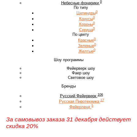
0
Небесные фонарики
По типу
0
Цилиндры
0
Конусы
0
Короны
0
Сердца
По цвету
0
Красные
0
Зеленые
0
Желтые
Шоу программы
Фейерверк шоу
Фаер шоу
Световое шоу
Бренды
106
Русский Фейерверк
17
Русская Пиротехника
5
Фейерленд
За самовывоз заказа 31 декабря действует
скидка 20%