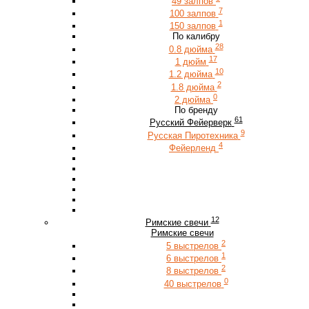
49 залпов
7
100 залпов
1
150 залпов
По калибру
28
0.8 дюйма
17
1 дюйм
10
1.2 дюйма
2
1.8 дюйма
0
2 дюйма
По бренду
61
Русский Фейерверк
9
Русская Пиротехника
4
Фейерленд
12
Римские свечи
Римские свечи
2
5 выстрелов
1
6 выстрелов
2
8 выстрелов
0
40 выстрелов