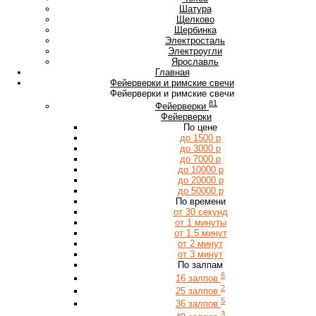
Ш
Шатура
Щ
Щелково
Щербинка
Э
Электросталь
Электроугли
Я
Ярославль
Главная
Фейерверки и римские свечи
Фейерверки и римские свечи
81
Фейерверки
Фейерверки
По цене
до 1500 р
до 3000 р
до 7000 р
до 10000 р
до 20000 р
до 50000 р
По времени
от 30 секунд
от 1 минуты
от 1.5 минут
от 2 минут
от 3 минут
По залпам
6
16 залпов
2
25 залпов
5
36 залпов
3