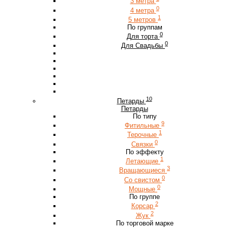
3 метра
0
4 метра
1
5 метров
По группам
0
Для торта
0
Для Свадьбы
10
Петарды
Петарды
По типу
9
Фитильные
1
Терочные
0
Связки
По эффекту
1
Летающие
3
Вращающиеся
0
Со свистом
0
Мощные
По группе
2
Корсар
2
Жук
По торговой марке