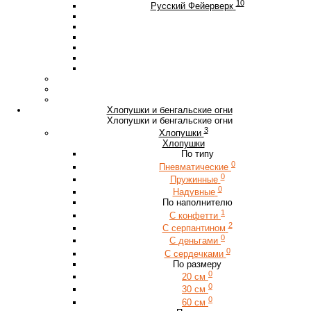
10
Русский Фейерверк
Хлопушки и бенгальские огни
Хлопушки и бенгальские огни
3
Хлопушки
Хлопушки
По типу
0
Пневматические
0
Пружинные
0
Надувные
По наполнителю
1
С конфетти
2
С серпантином
0
С деньгами
0
С сердечками
По размеру
0
20 см
0
30 см
0
60 см