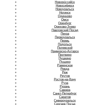
Новороссийск
Новосибирск
Новоуральск
Ногинск
О
Одинцово
Омск
Оренбург
Орехово-Зуево
П
Павловский Посад
Пенза
Первоуральск
Пермь
Подольск
Полевской
Приморско-Ахтарск
Протвино
Пушкино
Пущино
Р
Раменское
Ревда
Реж
Реутов
Ростов-на-Дону
Руза
Рязань
С
Самара
Санкт-Петербург
Саратов
Североуральск
Сергиев Посад