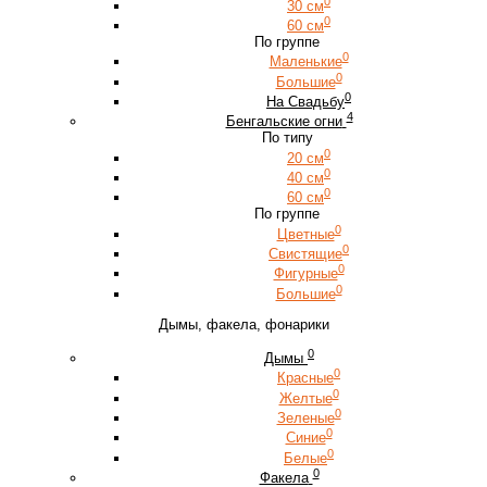
0
30 см
0
60 см
По группе
0
Маленькие
0
Большие
0
На Свадьбу
4
Бенгальские огни
По типу
0
20 см
0
40 см
0
60 см
По группе
0
Цветные
0
Свистящие
0
Фигурные
0
Большие
Дымы, факела, фонарики
0
Дымы
0
Красные
0
Желтые
0
Зеленые
0
Синие
0
Белые
0
Факела