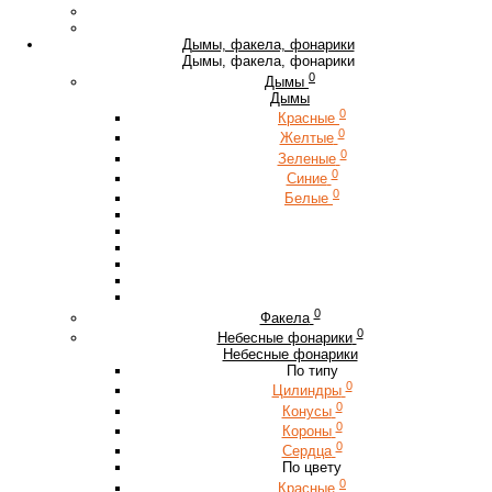
Дымы, факела, фонарики
Дымы, факела, фонарики
0
Дымы
Дымы
0
Красные
0
Желтые
0
Зеленые
0
Синие
0
Белые
0
Факела
0
Небесные фонарики
Небесные фонарики
По типу
0
Цилиндры
0
Конусы
0
Короны
0
Сердца
По цвету
0
Красные