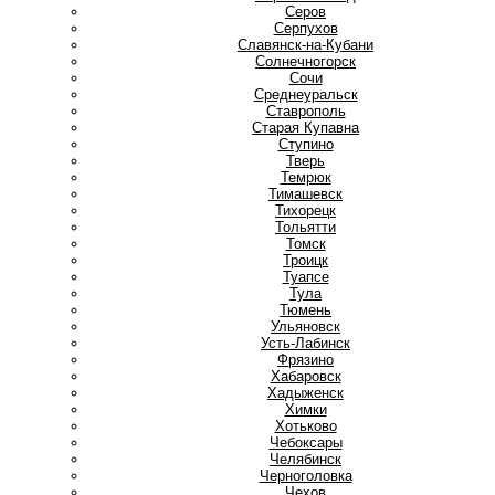
Серов
Серпухов
Славянск-на-Кубани
Солнечногорск
Сочи
Среднеуральск
Ставрополь
Старая Купавна
Ступино
Т
Тверь
Темрюк
Тимашевск
Тихорецк
Тольятти
Томск
Троицк
Туапсе
Тула
Тюмень
У
Ульяновск
Усть-Лабинск
Ф
Фрязино
Х
Хабаровск
Хадыженск
Химки
Хотьково
Ч
Чебоксары
Челябинск
Черноголовка
Чехов