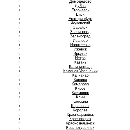
Домодедово
Дубна
Е
Егорьевск
Ейск
Екатеринбург
Ж
Жуковский
З
Зарайск
Звенигород
Зеленоград
И
Иваново
Ивантеевка
Ижевск
Иркутск
Истра
К
Казань
Калининград
Каменск-Уральский
Качканар
Кашира
Кемерово
Киров
Климовск
Клин
Коломна
Кореновск
Королев
Красноармейск
Красногорск
Краснознаменск
Краснотурьинск