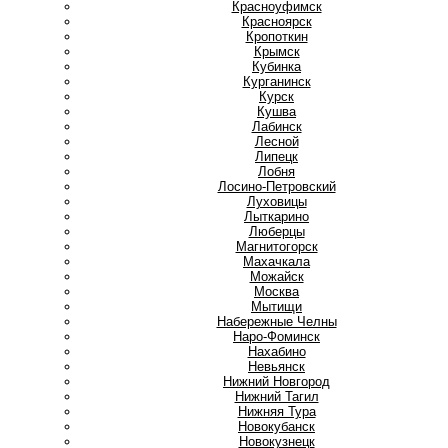
Красноуфимск
Красноярск
Кропоткин
Крымск
Кубинка
Курганинск
Курск
Кушва
Л
Лабинск
Лесной
Липецк
Лобня
Лосино-Петровский
Луховицы
Лыткарино
Люберцы
М
Магнитогорск
Махачкала
Можайск
Москва
Мытищи
Н
Набережные Челны
Наро-Фоминск
Нахабино
Невьянск
Нижний Новгород
Нижний Тагил
Нижняя Тура
Новокубанск
Новокузнецк