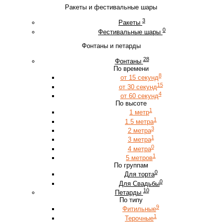
Ракеты и фестивальные шары
3
Ракеты
0
Фестивальные шары
Фонтаны и петарды
28
Фонтаны
По времени
8
от 15 секунд
15
от 30 секунд
4
от 60 секунд
По высоте
1
1 метр
1
1.5 метра
3
2 метра
1
3 метра
0
4 метра
1
5 метров
По группам
0
Для торта
0
Для Свадьбы
10
Петарды
По типу
9
Фитильные
1
Терочные