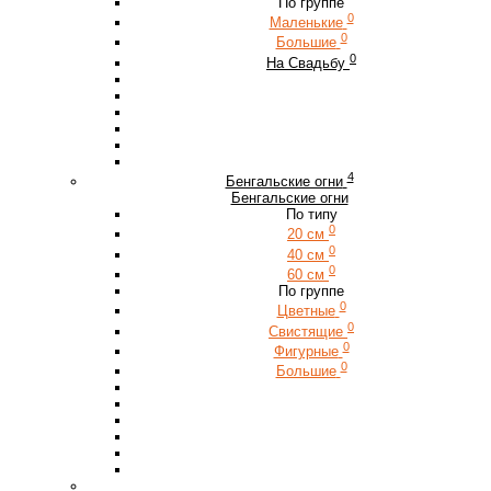
По группе
0
Маленькие
0
Большие
0
На Свадьбу
4
Бенгальские огни
Бенгальские огни
По типу
0
20 см
0
40 см
0
60 см
По группе
0
Цветные
0
Свистящие
0
Фигурные
0
Большие