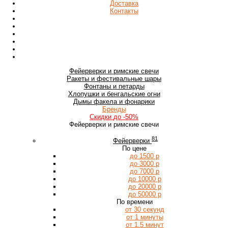
Доставка
Контакты
Фейерверки
и римские свечи
Ракеты
и фестивальные шары
Фонтаны
и петарды
Хлопушки
и бенгальские огни
Дымы
факела и фонарики
Бренды
Скидки
до -50%
Фейерверки и римские свечи
81
Фейерверки
По цене
до 1500 р
до 3000 р
до 7000 р
до 10000 р
до 20000 р
до 50000 р
По времени
от 30 секунд
от 1 минуты
от 1.5 минут