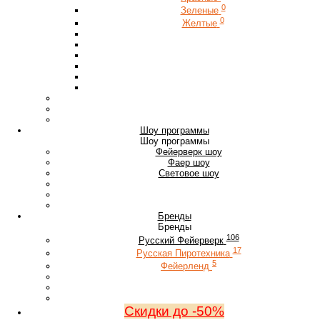
0
Зеленые
0
Желтые
Шоу программы
Шоу программы
Фейерверк шоу
Фаер шоу
Световое шоу
Бренды
Бренды
106
Русский Фейерверк
17
Русская Пиротехника
5
Фейерленд
Скидки до -50%