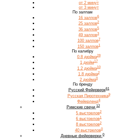
от 2 минут
от 3 минут
По залпам
6
16 залпов
2
25 залпов
5
36 залпов
3
49 залпов
7
100 залпов
1
150 залпов
По калибру
28
0.8 дюйма
17
1 дюйм
10
1.2 дюйма
2
1.8 дюйма
0
2 дюйма
По бренду
61
Русский Фейерверк
9
Русская Пиротехника
4
Фейерленд
12
Римские свечи
2
5 выстрелов
1
6 выстрелов
2
8 выстрелов
0
40 выстрелов
0
Дневные фейерверки