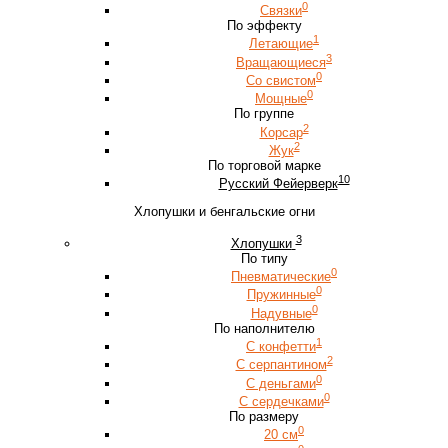
0
Связки
По эффекту
1
Летающие
3
Вращающиеся
0
Со свистом
0
Мощные
По группе
2
Корсар
2
Жук
По торговой марке
10
Русский Фейерверк
Хлопушки и бенгальские огни
3
Хлопушки
По типу
0
Пневматические
0
Пружинные
0
Надувные
По наполнителю
1
С конфетти
2
С серпантином
0
С деньгами
0
С сердечками
По размеру
0
20 см