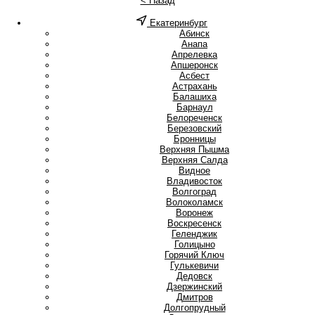
< Назад
Екатеринбург
А
Абинск
Анапа
Апрелевка
Апшеронск
Асбест
Астрахань
Б
Балашиха
Барнаул
Белореченск
Березовский
Бронницы
В
Верхняя Пышма
Верхняя Салда
Видное
Владивосток
Волгоград
Волоколамск
Воронеж
Воскресенск
Г
Геленджик
Голицыно
Горячий Ключ
Гулькевичи
Д
Дедовск
Дзержинский
Дмитров
Долгопрудный