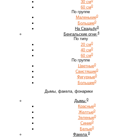
0
30 см
0
60 см
По группе
0
Маленькие
0
Большие
0
На Свадьбу
4
Бенгальские огни
По типу
0
20 см
0
40 см
0
60 см
По группе
0
Цветные
0
Свистящие
0
Фигурные
0
Большие
Дымы, факела, фонарики
0
Дымы
0
Красные
0
Желтые
0
Зеленые
0
Синие
0
Белые
0
Факела