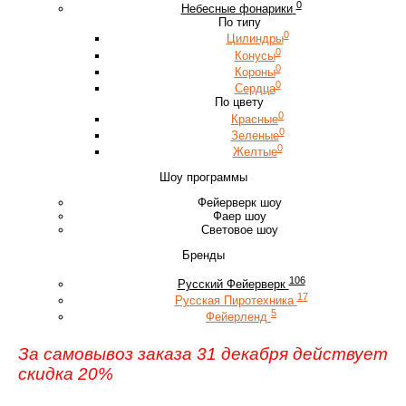
0
Небесные фонарики
По типу
0
Цилиндры
0
Конусы
0
Короны
0
Сердца
По цвету
0
Красные
0
Зеленые
0
Желтые
Шоу программы
Фейерверк шоу
Фаер шоу
Световое шоу
Бренды
106
Русский Фейерверк
17
Русская Пиротехника
5
Фейерленд
За самовывоз заказа 31 декабря действует
скидка 20%