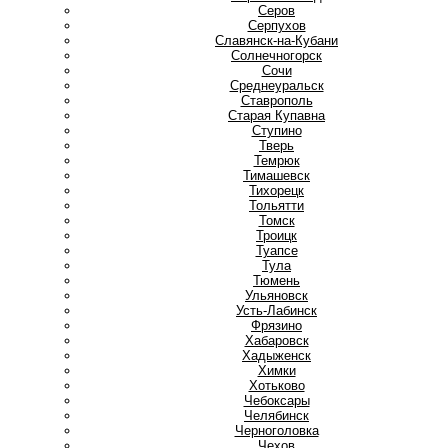
Серов
Серпухов
Славянск-на-Кубани
Солнечногорск
Сочи
Среднеуральск
Ставрополь
Старая Купавна
Ступино
Т
Тверь
Темрюк
Тимашевск
Тихорецк
Тольятти
Томск
Троицк
Туапсе
Тула
Тюмень
У
Ульяновск
Усть-Лабинск
Ф
Фрязино
Х
Хабаровск
Хадыженск
Химки
Хотьково
Ч
Чебоксары
Челябинск
Черноголовка
Чехов