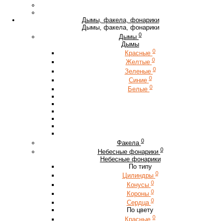
Дымы, факела, фонарики
Дымы, факела, фонарики
0
Дымы
Дымы
0
Красные
0
Желтые
0
Зеленые
0
Синие
0
Белые
0
Факела
0
Небесные фонарики
Небесные фонарики
По типу
0
Цилиндры
0
Конусы
0
Короны
0
Сердца
По цвету
0
Красные