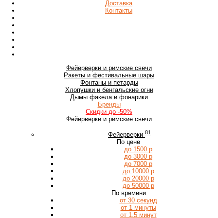
Доставка
Контакты
Фейерверки
и римские свечи
Ракеты
и фестивальные шары
Фонтаны
и петарды
Хлопушки
и бенгальские огни
Дымы
факела и фонарики
Бренды
Скидки
до -50%
Фейерверки и римские свечи
81
Фейерверки
По цене
до 1500 р
до 3000 р
до 7000 р
до 10000 р
до 20000 р
до 50000 р
По времени
от 30 секунд
от 1 минуты
от 1.5 минут