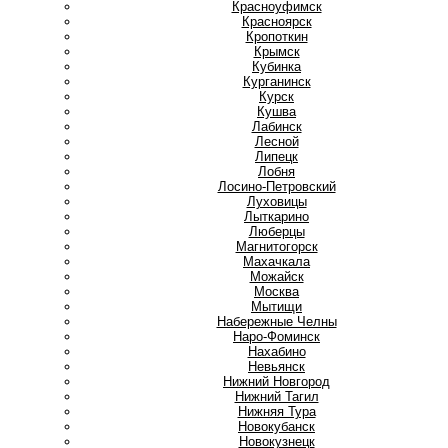
Красноуфимск
Красноярск
Кропоткин
Крымск
Кубинка
Курганинск
Курск
Кушва
Л
Лабинск
Лесной
Липецк
Лобня
Лосино-Петровский
Луховицы
Лыткарино
Люберцы
М
Магнитогорск
Махачкала
Можайск
Москва
Мытищи
Н
Набережные Челны
Наро-Фоминск
Нахабино
Невьянск
Нижний Новгород
Нижний Тагил
Нижняя Тура
Новокубанск
Новокузнецк