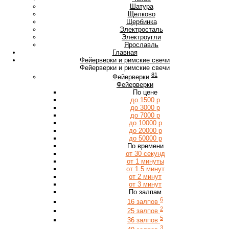
Ш
Шатура
Щ
Щелково
Щербинка
Э
Электросталь
Электроугли
Я
Ярославль
Главная
Фейерверки и римские свечи
Фейерверки и римские свечи
81
Фейерверки
Фейерверки
По цене
до 1500 р
до 3000 р
до 7000 р
до 10000 р
до 20000 р
до 50000 р
По времени
от 30 секунд
от 1 минуты
от 1.5 минут
от 2 минут
от 3 минут
По залпам
6
16 залпов
2
25 залпов
5
36 залпов
3