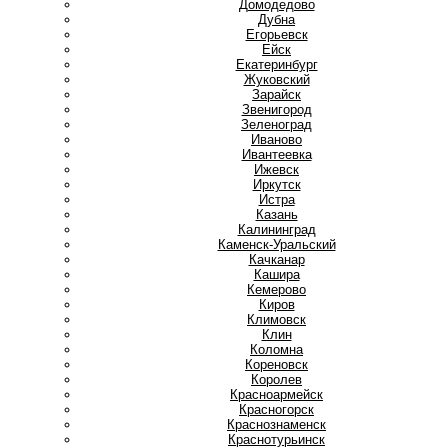
Домодедово
Дубна
Е
Егорьевск
Ейск
Екатеринбург
Ж
Жуковский
З
Зарайск
Звенигород
Зеленоград
И
Иваново
Ивантеевка
Ижевск
Иркутск
Истра
К
Казань
Калининград
Каменск-Уральский
Качканар
Кашира
Кемерово
Киров
Климовск
Клин
Коломна
Кореновск
Королев
Красноармейск
Красногорск
Краснознаменск
Краснотурьинск