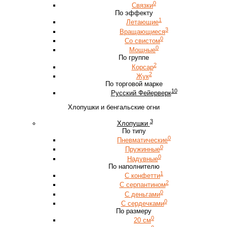
0
Связки
По эффекту
1
Летающие
3
Вращающиеся
0
Со свистом
0
Мощные
По группе
2
Корсар
2
Жук
По торговой марке
10
Русский Фейерверк
Хлопушки и бенгальские огни
3
Хлопушки
По типу
0
Пневматические
0
Пружинные
0
Надувные
По наполнителю
1
С конфетти
2
С серпантином
0
С деньгами
0
С сердечками
По размеру
0
20 см