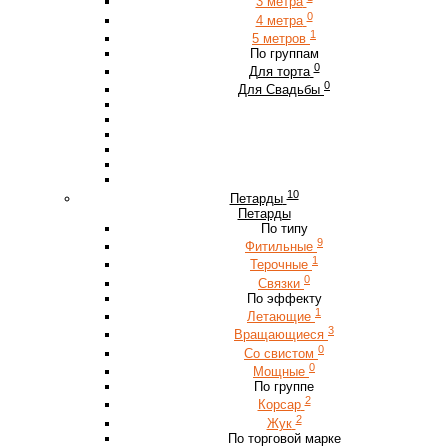
3 метра
0
4 метра
1
5 метров
По группам
0
Для торта
0
Для Свадьбы
10
Петарды
Петарды
По типу
9
Фитильные
1
Терочные
0
Связки
По эффекту
1
Летающие
3
Вращающиеся
0
Со свистом
0
Мощные
По группе
2
Корсар
2
Жук
По торговой марке