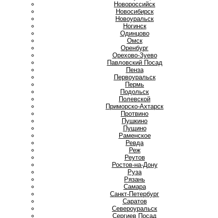
Новороссийск
Новосибирск
Новоуральск
Ногинск
О
Одинцово
Омск
Оренбург
Орехово-Зуево
П
Павловский Посад
Пенза
Первоуральск
Пермь
Подольск
Полевской
Приморско-Ахтарск
Протвино
Пушкино
Пущино
Р
Раменское
Ревда
Реж
Реутов
Ростов-на-Дону
Руза
Рязань
С
Самара
Санкт-Петербург
Саратов
Североуральск
Сергиев Посад