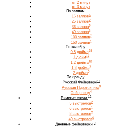
от 2 минут
от 3 минут
По залпам
6
16 залпов
2
25 залпов
5
36 залпов
3
49 залпов
7
100 залпов
1
150 залпов
По калибру
28
0.8 дюйма
17
1 дюйм
10
1.2 дюйма
2
1.8 дюйма
0
2 дюйма
По бренду
61
Русский Фейерверк
9
Русская Пиротехника
4
Фейерленд
12
Римские свечи
2
5 выстрелов
1
6 выстрелов
2
8 выстрелов
0
40 выстрелов
0
Дневные фейерверки