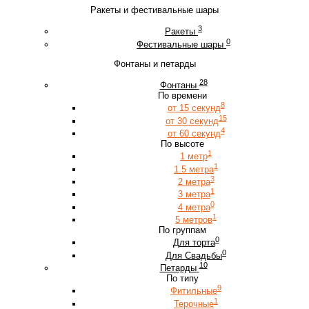
Ракеты и фестивальные шары
3
Ракеты
0
Фестивальные шары
Фонтаны и петарды
28
Фонтаны
По времени
8
от 15 секунд
15
от 30 секунд
4
от 60 секунд
По высоте
1
1 метр
1
1.5 метра
3
2 метра
1
3 метра
0
4 метра
1
5 метров
По группам
0
Для торта
0
Для Свадьбы
10
Петарды
По типу
9
Фитильные
1
Терочные