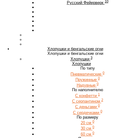
10
Русский Фейерверк
Хлопушки и бенгальские огни
Хлопушки и бенгальские огни
3
Хлопушки
Хлопушки
По типу
0
Пневматические
0
Пружинные
0
Надувные
По наполнителю
1
С конфетти
2
С серпантином
0
С деньгами
0
С сердечками
По размеру
0
20 см
0
30 см
0
60 см