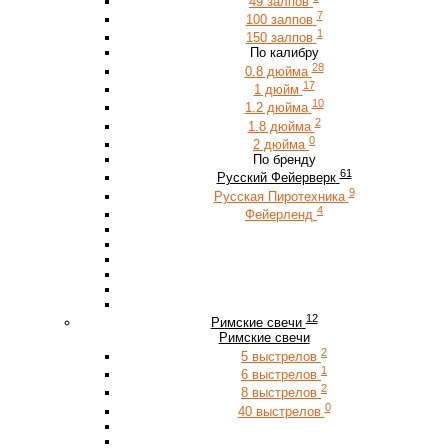
49 залпов
7
100 залпов
1
150 залпов
По калибру
28
0.8 дюйма
17
1 дюйм
10
1.2 дюйма
2
1.8 дюйма
0
2 дюйма
По бренду
61
Русский Фейерверк
9
Русская Пиротехника
4
Фейерленд
12
Римские свечи
Римские свечи
2
5 выстрелов
1
6 выстрелов
2
8 выстрелов
0
40 выстрелов