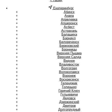
< Назад
Екатеринбург
А
Абинск
Анапа
Апрелевка
Апшеронск
Асбест
Астрахань
Б
Балашиха
Барнаул
Белореченск
Березовский
Бронницы
В
Верхняя Пышма
Верхняя Салда
Видное
Владивосток
Волгоград
Волоколамск
Воронеж
Воскресенск
Г
Геленджик
Голицыно
Горячий Ключ
Гулькевичи
Д
Дедовск
Дзержинский
Дмитров
Долгопрудный