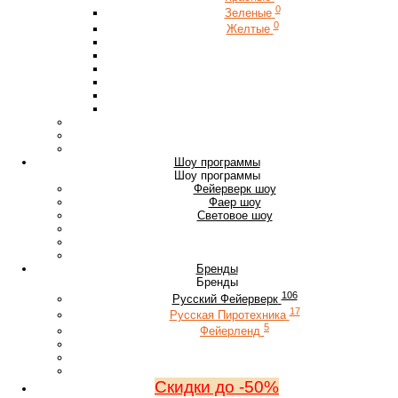
0
Зеленые
0
Желтые
Шоу программы
Шоу программы
Фейерверк шоу
Фаер шоу
Световое шоу
Бренды
Бренды
106
Русский Фейерверк
17
Русская Пиротехника
5
Фейерленд
Скидки до -50%