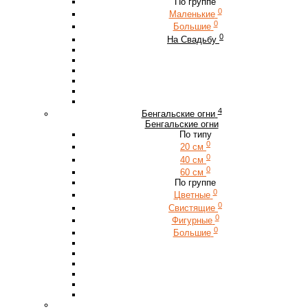
По группе
0
Маленькие
0
Большие
0
На Свадьбу
4
Бенгальские огни
Бенгальские огни
По типу
0
20 см
0
40 см
0
60 см
По группе
0
Цветные
0
Свистящие
0
Фигурные
0
Большие